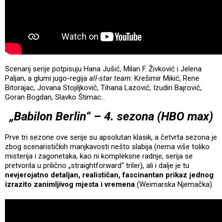
Scenarij serije potpisuju Hana Jušić, Milan F. Živković i Jelena
Paljan, a glumi jugo-regija
all-star team
: Krešimir Mikić, Rene
Bitorajac, Jovana Stojiljković, Tihana Lazović, Izudin Bajrović,
Goran Bogdan, Slavko Štimac…
„Babilon Berlin“ – 4. sezona (HBO max)
Prve tri sezone ove serije su apsolutan klasik, a četvrta sezona je
zbog scenarističkih manjkavosti nešto slabija (nema više toliko
misterija i zagonetaka, kao ni kompleksne radnje, serija se
pretvorila u prilično „straightforward“ triler), ali i dalje je tu
nevjerojatno detaljan, realističan, fascinantan prikaz jednog
izrazito zanimljivog mjesta i vremena
(Weimarska Njemačka).