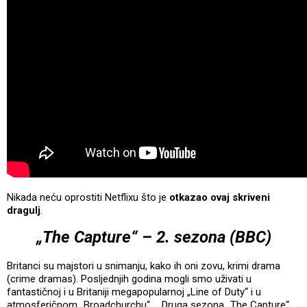
Nikada neću oprostiti Netflixu što je
otkazao ovaj skriveni
dragulj
.
„The Capture“ – 2. sezona (BBC)
Britanci su majstori u snimanju, kako ih oni zovu, krimi drama
(crime dramas). Posljednjih godina mogli smo uživati u
fantastičnoj i u Britaniji megapopularnoj „Line of Duty“ i u
atmosferičnom „Broadchurchu“ … Druga sezona „The Capture“,