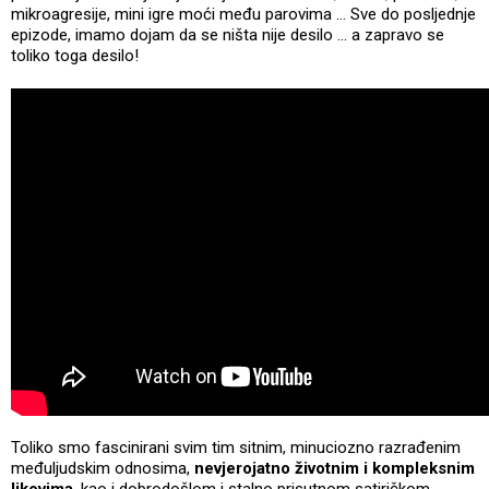
mikroagresije, mini igre moći među parovima … Sve do posljednje
epizode, imamo dojam da se ništa nije desilo … a zapravo se
toliko toga desilo!
Toliko smo fascinirani svim tim sitnim, minuciozno razrađenim
međuljudskim odnosima,
nevjerojatno životnim i kompleksnim
likovima
, kao i dobrodošlom i stalno prisutnom satiričkom