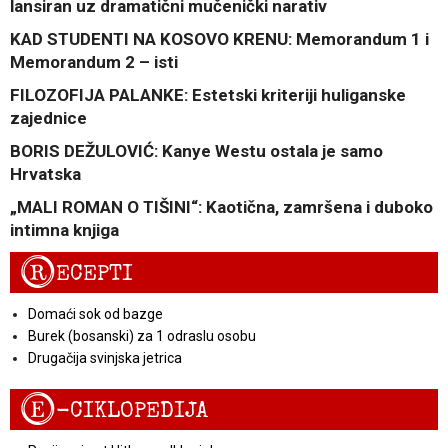
lansiran uz dramatični mučenički narativ
KAD STUDENTI NA KOSOVO KRENU: Memorandum 1 i
Memorandum 2 – isti
FILOZOFIJA PALANKE: Estetski kriteriji huliganske
zajednice
BORIS DEŽULOVIĆ: Kanye Westu ostala je samo
Hrvatska
„MALI ROMAN O TIŠINI“: Kaotična, zamršena i duboko
intimna knjiga
R
ECEPTI
Domaći sok od bazge
Burek (bosanski) za 1 odraslu osobu
Drugačija svinjska jetrica
E
-CIKLOPEDIJA