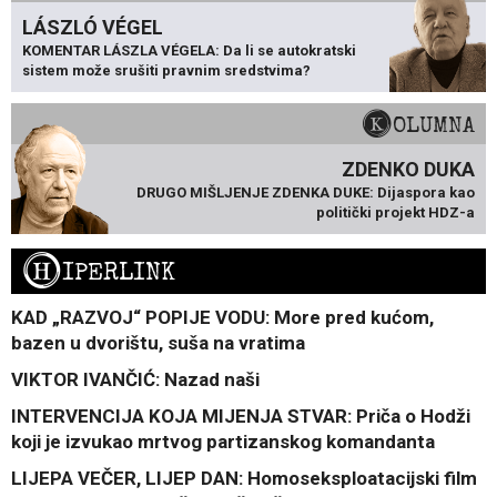
LÁSZLÓ VÉGEL
KOMENTAR LÁSZLA VÉGELA: Da li se autokratski
sistem može srušiti pravnim sredstvima?
KOLUMNA
ZDENKO DUKA
DRUGO MIŠLJENJE ZDENKA DUKE: Dijaspora kao
politički projekt HDZ-a
H
IPERLINK
KAD „RAZVOJ“ POPIJE VODU: More pred kućom,
bazen u dvorištu, suša na vratima
VIKTOR IVANČIĆ: Nazad naši
INTERVENCIJA KOJA MIJENJA STVAR: Priča o Hodži
koji je izvukao mrtvog partizanskog komandanta
LIJEPA VEČER, LIJEP DAN: Homoseksploatacijski film