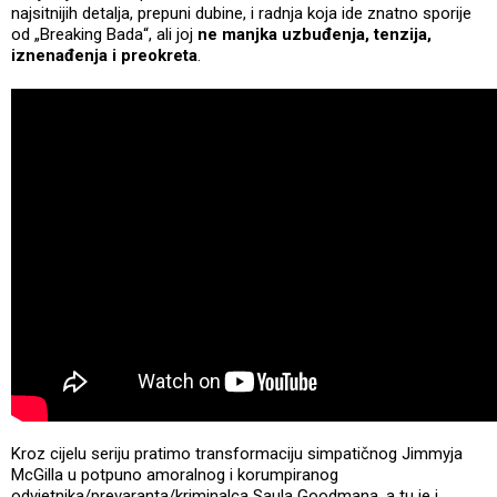
najsitnijih detalja, prepuni dubine, i radnja koja ide znatno sporije
od „Breaking Bada“, ali joj
ne manjka uzbuđenja, tenzija,
iznenađenja i preokreta
.
Kroz cijelu seriju pratimo transformaciju simpatičnog Jimmyja
McGilla u potpuno amoralnog i korumpiranog
odvjetnika/prevaranta/kriminalca Saula Goodmana, a tu je i