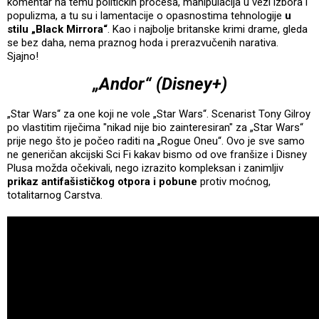
komentar na temu političkih procesa, manipulacija u vezi izbora i
populizma, a tu su i lamentacije o opasnostima tehnologije
u
stilu „Black Mirrora“
. Kao i najbolje britanske krimi drame, gleda
se bez daha, nema praznog hoda i prerazvučenih narativa.
Sjajno!
„Andor“ (Disney+)
„Star Wars“ za one koji ne vole „Star Wars“. Scenarist Tony Gilroy
po vlastitim riječima "nikad nije bio zainteresiran" za „Star Wars“
prije nego što je počeo raditi na „Rogue Oneu“. Ovo je sve samo
ne generičan akcijski Sci Fi kakav bismo od ove franšize i Disney
Plusa možda očekivali, nego izrazito kompleksan i zanimljiv
prikaz antifašističkog otpora i pobune
protiv moćnog,
totalitarnog Carstva.