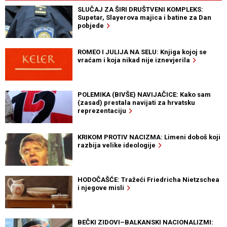
SLUČAJ ZA ŠIRI DRUŠTVENI KOMPLEKS:
Supetar, Slayerova majica i batine za Dan
pobjede
ROMEO I JULIJA NA SELU: Knjiga kojoj se
vraćam i koja nikad nije iznevjerila
POLEMIKA (BIVŠE) NAVIJAČICE: Kako sam
(zasad) prestala navijati za hrvatsku
reprezentaciju
KRIKOM PROTIV NACIZMA: Limeni doboš koji
razbija velike ideologije
HODOČAŠĆE: Tražeći Friedricha Nietzschea
i njegove misli
BEČKI ZIDOVI–BALKANSKI NACIONALIZMI: