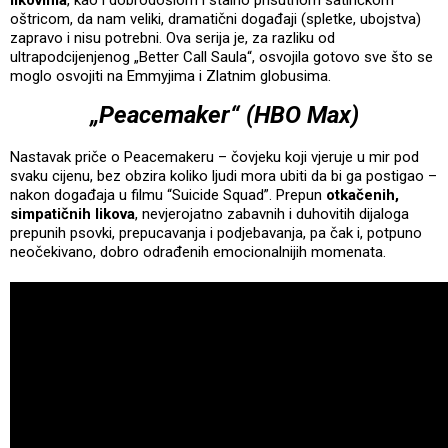
oštricom, da nam veliki, dramatični događaji (spletke, ubojstva)
zapravo i nisu potrebni. Ova serija je, za razliku od
ultrapodcijenjenog „Better Call Saula“, osvojila gotovo sve što se
moglo osvojiti na Emmyjima i Zlatnim globusima.
„Peacemaker“ (HBO Max)
Nastavak priče o Peacemakeru – čovjeku koji vjeruje u mir pod
svaku cijenu, bez obzira koliko ljudi mora ubiti da bi ga postigao –
nakon događaja u filmu “Suicide Squad”. Prepun
otkačenih,
simpatičnih likova
, nevjerojatno zabavnih i duhovitih dijaloga
prepunih psovki, prepucavanja i podjebavanja, pa čak i, potpuno
neočekivano, dobro odrađenih emocionalnijih momenata.