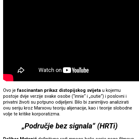
Ovo je
fascinantan prikaz distopijskog svijeta
u kojemu
postoje dvije verzije svake osobe (“innie“ i „outie“) i poslovni i
privatni životi su potpuno odijeljeni. Bilo bi zanimljivo analizirati
ovu seriju kroz Marxovu teoriju alijenacije, kao i teorije slobodne
volje te kritike korporatizma.
„Područje bez signala“ (HRTi)
Dalibor Matanić
definitivno radi mnogo bolje serije nego filmove.