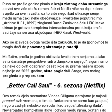
Puno se prošle godine pisalo o
kraju zlatnog doba streaminga
,
servisi sve više stežu remen, čak ni Netflix više na daje zeleno
svijetlo za sve i svašta, uz to više nego ikad otkazuje serije,
među njima čak i neke obećavajuće i kvalitetne poput recimo
„Archive 81“ i „1899“; zloglasni David Zaslav na čelu HBO Maxa
ukinuo je gotovo kompletnu internacionalnu produkciju i miče
sadržaje sa servisa uključujući i HBO klasik Westworld.
Ako se iz svega ovoga može išta zaključiti, to je da (ponovno) bi
moglo doći do
ponovnog okretanja pirateriji
.
Međutim, prošla je godina obilovala kvalitetnim serijama, a iako
se iz današnje perspektive radi o „lanjskom snijegu“, sigurni smo
da neke od ovih odabranih deset, koje su prema našem izboru
najbolje od 2022. godine,
niste pogledali
. Stoga, evo malog
pregleda s preporukom
.
„Better Call Saul“ - 6. sezona (Netflix)
Ovo remek djelo scenarista Vincea Gilligana vjerojatno je najbolji
prequel
svih vremena, s tim da funkcionira ne samo kao
prequel
,
nego u zadnjih nekoliko epizoda i kao
sequel
„Breaking Bada“.
Nevjerojatno kompleksni likovi i odnosi među njima, ocrtani i do