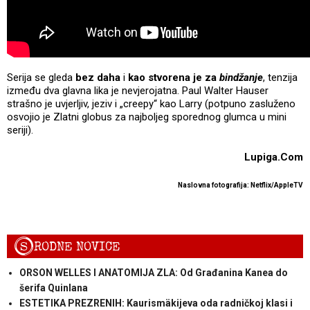
Serija se gleda
bez daha
i
kao stvorena je za
bindžanje
, tenzija
između dva glavna lika je nevjerojatna. Paul Walter Hauser
strašno je uvjerljiv, jeziv i „creepy“ kao Larry (potpuno zasluženo
osvojio je Zlatni globus za najboljeg sporednog glumca u mini
seriji).
Lupiga.Com
Naslovna fotografija: Netflix/AppleTV
S
RODNE NOVICE
ORSON WELLES I ANATOMIJA ZLA: Od Građanina Kanea do
šerifa Quinlana
ESTETIKA PREZRENIH: Kaurismäkijeva oda radničkoj klasi i