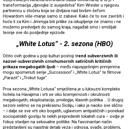
transformacija „djevojke iz susjedstva“ Kim Wrexler u njegovu
partnericu u zločinu koja se iživljava nad bivšim šefom
Howardom više-manje samo iz zabave. Kako će to sve završiti i
hoće li za Kim i Jimmyja biti prilike za iskupljenje ne znamo i ne
možemo predvidjeti do samog kraja, nagađali smo i smišljali
teorije sve do posljednje epizode.
„White Lotus“ - 2. sezona (HBO)
Očito ovih godina u pop kulturi postoji t
rend subverzivnih ili
nazovi-subverzivnih crnohumornih satiričnih kritičnih
prikaza megabogatih ljudi
– među najuspješnijim primjerima
mogu spomenuti serije „Succession“ i „White Lotus“ te filmove
„Parazit“ i „Trokut tuge“.
Prva sezona „White Lotusa“ smještena je u luksuzni kompleks
hotela na Havajima i vrti se oko licemjernosti i okrutnosti
megabogatih, eksploatacije, privilegije, klasnih politika … U drugoj
sezoni selimo se na prekrasnu Siciliju, i iako je naoko sve slično
– i dalje se sve vrti oko bogatih, uglavnom antipatičnih i ponekad
sociopatskih gostiju te nekih prepredenih lokalnih cura – ovdje je
fokus stavljen na seksualne politike. Na fascinantan način
predstavljeni su najsitniji detalji veza i odnosa, svađe, problemi,