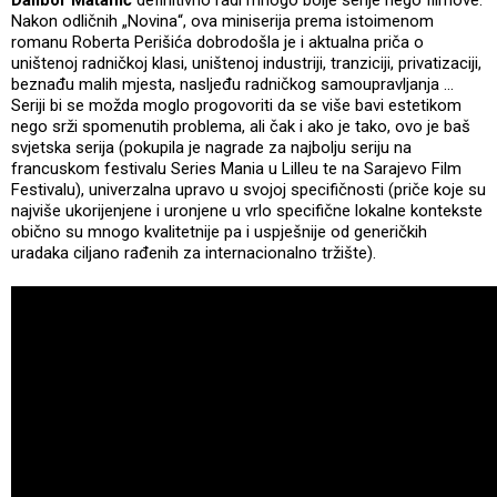
Nakon odličnih „Novina“, ova miniserija prema istoimenom
romanu Roberta Perišića dobrodošla je i aktualna priča o
uništenoj radničkoj klasi, uništenoj industriji, tranziciji, privatizaciji,
beznađu malih mjesta, nasljeđu radničkog samoupravljanja …
Seriji bi se možda moglo progovoriti da se više bavi estetikom
nego srži spomenutih problema, ali čak i ako je tako, ovo je baš
svjetska serija (pokupila je nagrade za najbolju seriju na
francuskom festivalu Series Mania u Lilleu te na Sarajevo Film
Festivalu), univerzalna upravo u svojoj specifičnosti (priče koje su
najviše ukorijenjene i uronjene u vrlo specifične lokalne kontekste
obično su mnogo kvalitetnije pa i uspješnije od generičkih
uradaka ciljano rađenih za internacionalno tržište).