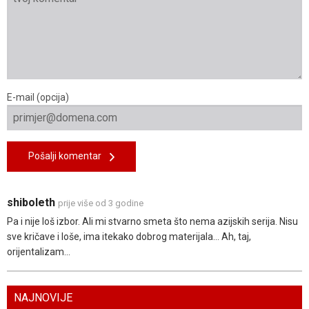
E-mail (opcija)
Pošalji komentar
shiboleth
prije više od 3 godine
Pa i nije loš izbor. Ali mi stvarno smeta što nema azijskih serija. Nisu
sve kričave i loše, ima itekako dobrog materijala... Ah, taj,
orijentalizam...
NAJNOVIJE