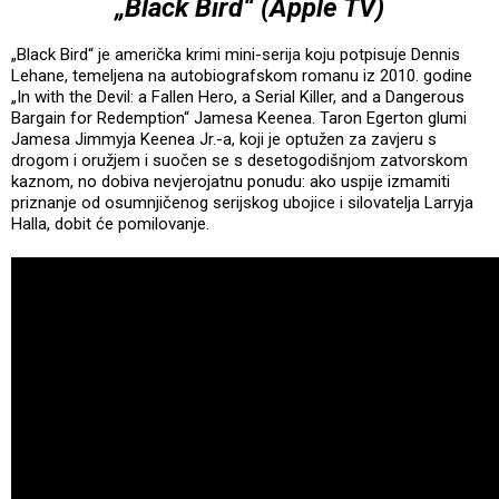
„Black Bird“ (Apple TV)
„Black Bird“ je američka krimi mini-serija koju potpisuje Dennis
Lehane, temeljena na autobiografskom romanu iz 2010. godine
„In with the Devil: a Fallen Hero, a Serial Killer, and a Dangerous
Bargain for Redemption“ Jamesa Keenea. Taron Egerton glumi
Jamesa Jimmyja Keenea Jr.-a, koji je optužen za zavjeru s
drogom i oružjem i suočen se s desetogodišnjom zatvorskom
kaznom, no dobiva nevjerojatnu ponudu: ako uspije izmamiti
priznanje od osumnjičenog serijskog ubojice i silovatelja Larryja
Halla, dobit će pomilovanje.