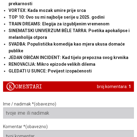
prekarnosti
VORTEX: Kada mozak umire prije srca
TOP 10: Ovo su mi najbolje serije u 2025. godini
TRAIN DREAMS: Elegija za izgubljenim vremenom
SINEMATSKI UNIVERZUM BÉLE TARRA: Poetika apokalipse i
melanholija otpora
SVADBA: Populistička komedija kao mjera ukusa domaće
publike
JEDAN OBIČAN INCIDENT: Kad tijelo prepozna svog krvnika
RENOVACIJA: Mikro epizode velikih dilema
GLEDATI U SUNCE: Povijest izopačenosti
K
OMENTARI
broj komentara:
1
Ime / nadimak *(obavezno)
Komentar *(obavezno)