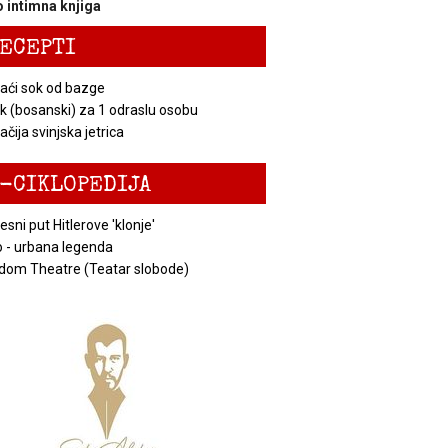
 intimna knjiga
ECEPTI
ći sok od bazge
k (bosanski) za 1 odraslu osobu
čija svinjska jetrica
-CIKLOPEDIJA
esni put Hitlerove 'klonje'
 - urbana legenda
dom Theatre (Teatar slobode)