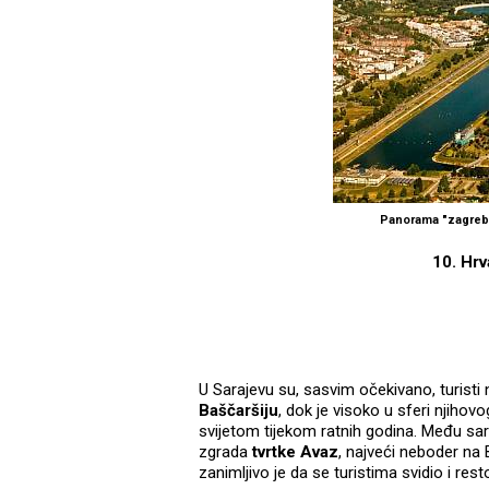
Panorama "zagreba
10. Hrv
U Sarajevu su, sasvim očekivano, turisti 
Baščaršiju
, dok je visoko u sferi njihovo
svijetom tijekom ratnih godina. Među sa
zgrada
tvrtke Avaz
, najveći neboder na
zanimljivo je da se turistima svidio i res