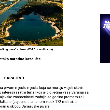
čkog mora" - Jarun (FOTO: zkahlina.ca)
atsko narodno kazalište
SARAJEVO
na prvom mjestu mjesta koja se moraju vidjeti stavili
g interesa i
ratni tunel
koji je bio jedina veza Sarajlija sa
rajevske znamenitosti zadnjih se godina prometnula i
 Balkanu (zajedno s antenom visok 172 metra), a
toran u sklopu Sarajevske pivare.