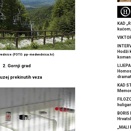
H
KAD „R
kućom,
VIKTOR
INTERV
Hodži 
vednice (FOTO: pp-medvednica.hr)
koman
2. Gornji grad
LIJEPA
Homose
dramat
uzej prekinutih veza
KAD S
Memora
FILOZO
huliga
BORIS 
Hrvats
„MALI 