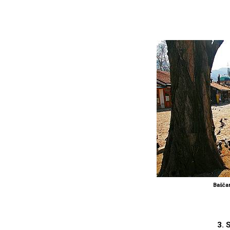
Baščar
3. 