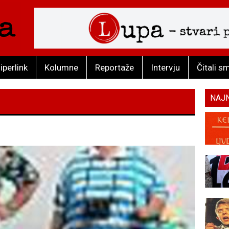
iperlink
Kolumne
Reportaže
Intervju
Čitali s
NAJ