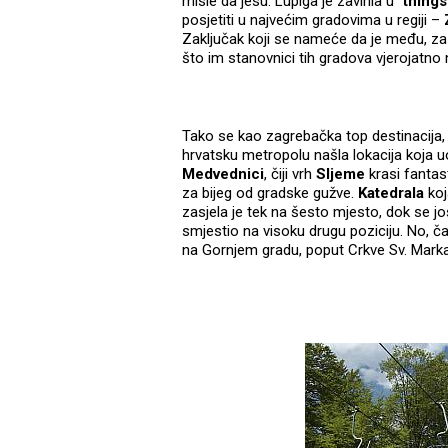
misle da jesu. Lupiga je zavirila u “
things
posjetiti u najvećim gradovima u regiji –
Zaključak koji se nameće da je među, za 
što im stanovnici tih gradova vjerojatno n
Tako se kao zagrebačka top destinacija,
hrvatsku metropolu našla lokacija koja u
Medvednici
, čiji vrh
Sljeme
krasi fantas
za bijeg od gradske gužve.
Katedrala
koj
zasjela je tek na šesto mjesto, dok se j
smjestio na visoku drugu poziciju. No, č
na Gornjem gradu, poput Crkve Sv. Marka,