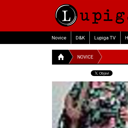
Novice
D&K
Lupiga TV
H
NOVICE