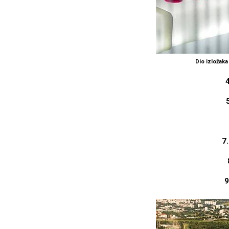
Dio izložak
7
9