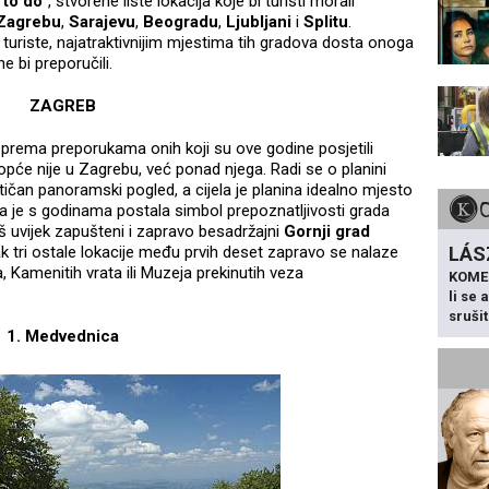
 to do
”, stvorene liste lokacija koje bi turisti morali
Zagrebu
,
Sarajevu
,
Beogradu
,
Ljubljani
i
Splitu
.
turiste, najatraktivnijim mjestima tih gradova dosta onoga
e bi preporučili.
ZAGREB
 prema preporukama onih koji su ove godine posjetili
opće nije u Zagrebu, već ponad njega. Radi se o planini
tičan panoramski pogled, a cijela je planina idealno mjesto
a je s godinama postala simbol prepoznatljivosti grada
oš uvijek zapušteni i zapravo besadržajni
Gornji grad
ak tri ostale lokacije među prvih deset zapravo se nalaze
LÁS
 Kamenitih vrata ili Muzeja prekinutih veza
KOME
li se
sruši
1. Medvednica