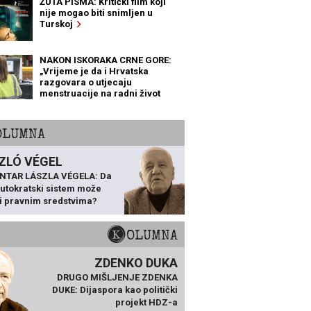
ŽUTA PISMA: Kritički film koji
nije mogao biti snimljen u
Turskoj
NAKON ISKORAKA CRNE GORE:
„Vrijeme je da i Hrvatska
razgovara o utjecaju
menstruacije na radni život
žena“
KOLUMNA
ZLÓ VÉGEL
NTAR LÁSZLA VÉGELA: Da
 autokratski sistem može
ti pravnim sredstvima?
KOLUMNA
ZDENKO DUKA
DRUGO MIŠLJENJE ZDENKA
DUKE: Dijaspora kao politički
projekt HDZ-a