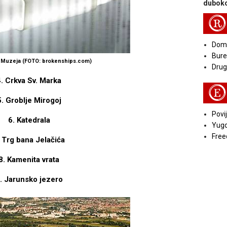
duboko
R
Doma
Bure
a Muzeja (FOTO: brokenships.com)
Druga
4. Crkva Sv. Marka
E
5. Groblje Mirogoj
Povij
6. Katedrala
Yugo
Free
. Trg bana Jelačića
8. Kamenita vrata
. Jarunsko jezero