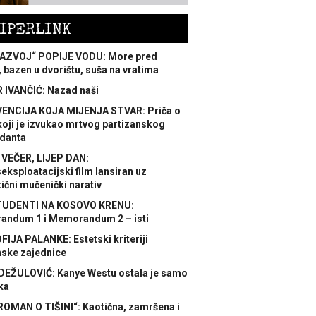
IPERLINK
AZVOJ“ POPIJE VODU: More pred
 bazen u dvorištu, suša na vratima
 IVANČIĆ: Nazad naši
ENCIJA KOJA MIJENJA STVAR: Priča o
koji je izvukao mrtvog partizanskog
danta
 VEČER, LIJEP DAN:
ksploatacijski film lansiran uz
ični mučenički narativ
TUDENTI NA KOSOVO KRENU:
ndum 1 i Memorandum 2 – isti
FIJA PALANKE: Estetski kriteriji
nske zajednice
DEŽULOVIĆ: Kanye Westu ostala je samo
ka
ROMAN O TIŠINI“: Kaotična, zamršena i