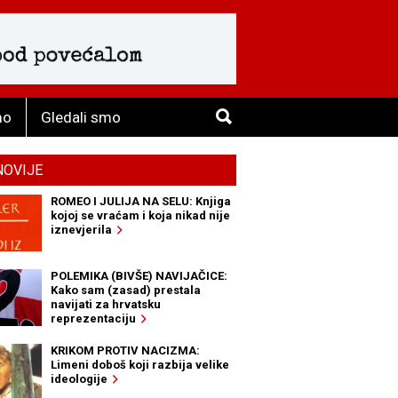
mo
Gledali smo
NOVIJE
ROMEO I JULIJA NA SELU: Knjiga
kojoj se vraćam i koja nikad nije
iznevjerila
POLEMIKA (BIVŠE) NAVIJAČICE:
Kako sam (zasad) prestala
navijati za hrvatsku
reprezentaciju
KRIKOM PROTIV NACIZMA:
Limeni doboš koji razbija velike
ideologije