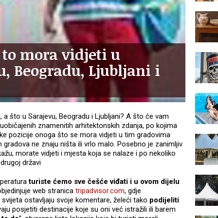
 to mora vidjeti u
, Beogradu, Ljubljani i
, a što u Sarajevu, Beogradu i Ljubljani? A što će vam
 uobičajenih znamenitih arhitektonskih zdanja, po kojima
isoke pozicije onoga što se mora vidjeti u tim gradovima
ih gradova ne znaju ništa ili vrlo malo. Posebno je zanimljiv
 kažu, morate vidjeti i mjesta koja se nalaze i po nekoliko
 drugoj državi
peratura
turiste ćemo sve češće viđati i u ovom dijelu
 objedinjuje web stranica
tripadvisor.com
, gdje
 svijeta ostavljaju svoje komentare, želeći tako
podijeliti
u posjetiti destinacije koje su oni već istražili ili barem