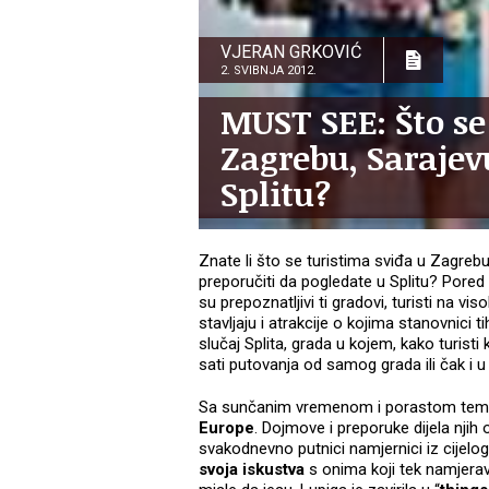
VJERAN GRKOVIĆ
2. SVIBNJA 2012.
MUST SEE: Što se
Zagrebu, Sarajevu
Splitu?
Znate li što se turistima sviđa u Zagrebu
preporučiti da pogledate u Splitu? Pored
su prepoznatljivi ti gradovi, turisti na v
stavljaju i atrakcije o kojima stanovnici t
slučaj Splita, grada u kojem, kako turisti
sati putovanja od samog grada ili čak i u
Sa sunčanim vremenom i porastom tem
Europe
. Dojmove i preporuke dijela njih
svakodnevno putnici namjernici iz cijelog
svoja iskustva
s onima koji tek namjeravaj