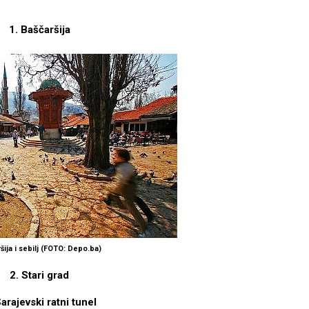
1. Baščaršija
šija i sebilj (FOTO: Depo.ba)
2. Stari grad
Sarajevski ratni tunel