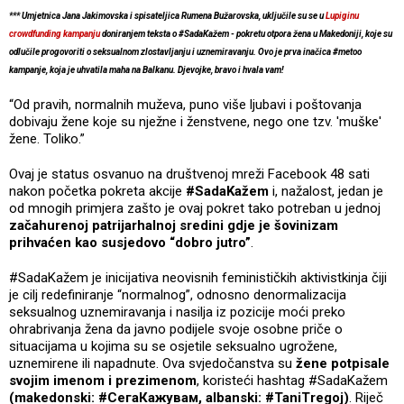
*** Umjetnica Jana Jakimovska i spisateljica Rumena Bužarovska, uključile su se u
Lupiginu
crowdfunding kampanju
doniranjem teksta o #SadaKažem - pokretu otpora žena u Makedoniji, koje su
odlučile progovoriti o seksualnom zlostavljanju i uznemiravanju. Ovo je prva inačica #metoo
kampanje, koja je uhvatila maha na Balkanu. Djevojke, bravo i hvala vam!
“Od pravih, normalnih muževa, puno više ljubavi i poštovanja
dobivaju žene koje su nježne i ženstvene, nego one tzv. 'muške'
žene. Toliko.”
Ovaj je status osvanuo na društvenoj mreži Facebook 48 sati
nakon početka pokreta akcije
#SadaKažem
i, nažalost, jedan je
od mnogih primjera zašto je ovaj pokret tako potreban u jednoj
začahurenoj patrijarhalnoj sredini gdje je šovinizam
prihvaćen kao susjedovo “dobro jutro”
.
#SadaKažem je inicijativa neovisnih feminističkih aktivistkinja čiji
je cilj redefiniranje “normalnog”, odnosno denormalizacija
seksualnog uznemiravanja i nasilja iz pozicije moći preko
ohrabrivanja žena da javno podijele svoje osobne priče o
situacijama u kojima su se osjetile seksualno ugrožene,
uznemirene ili napadnute. Ova svjedočanstva su
žene potpisale
svojim imenom i prezimenom
, koristeći hashtag #SadaKažem
(makedonski: #СегаКажувам, albanski: #TaniTregoj)
. Riječ