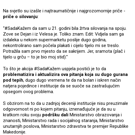
Na svjetlo su izašle i najtraumatičnije i najgrozomornije priče -
priče o silovanju
:
“#SadaKažem da sam u 21. godini bila žrtva silovanja na spoju.
Zove se Dejan i iz Velesa je. Toliko znam. Edit: Vidjela sam ga
izdaleka u nekom supermarketu poslije dugo godina,
nekontrolirano sam počela plakati i cijelo tijelo mi se treslo.
Potražila sam prvo mjesto da se sakrijem. Jer, sramota (plač i
tijelo u grču – to je bio moj stid).”
To što je akcija #SadaKažem uspjela postići je to da
problematizira i aktualizira ova pitanja koja su dugo gurana
pod tepih
, dugo dugo vremena te da na bolan i iskren način
natjera pojedince i institucije da se suoče sa zastrašujućim
opsegom ovog problema.
S obzirom na to da u zadnjoj deceniji institucije nisu preuzimale
odgovornost ni po kojem pitanju, iznenađujuće je da su u
kratkom roku svoju
podršku dali
Ministarstvo obrazovanja i
znanosti, Ministarstvo rada i socijalnog staranja, Ministarstvo
unutarnjih poslova, Ministarstvo zdravstva te premijer Republike
Makedonije.