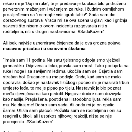
rekao mi je 'Daj mi ruke', te je predavanje kockica bilo pridruženo
perverznim maženjem i vučenjem za ruke, i čudnim osmijehom
proslijeđenim sa 'i nemojte više igrati tablu!'. Sada sam dio
obrazovnog sustava. Vraća mi se ova scena u glavi, kao i grižnja
savjesti što nisam o ovom incidentu razgovarala niti s
roditeljima, niti s drugim nastavnicima. #SadaKažem”
Ali ipak, najviše uznemirava činjenica da je ova grozna pojava
masovno prisutna i u osnovnim školama
:
“Imala sam 11 godina. Na satu tjelesnog odgoja smo vježbali
gimnastiku. Odjevena u triko, pravila sam most. Tako poduprta na
ruke i noge i sa savijenim leđima, ukočila sam se. Osjetila sam
strašan bol. Drugarice su me podigle. Onda, kad sam se malo
oporavila, došao je nastavnik fizičkog i počeo mi je masirati trbuh
umjesto leđa, te me je pipao po tijelu. Nastavnik je bio poznat
među djevojčicama kao pedofil. Njegove dodire sam doživjela
kao nasilje. Preplašena, postiđena i istodobno ljuta, rekla sam
mu: Ne diraj me! Dobro sam sada. Ali onda mi je on opalio
šamar. Otišla sam plačući. Požalila sam se roditeljima i oni su
reagirali u školi, ali i usprkos njihovoj reakciji, ništa se nije
promijenilo. #SadaKažem”