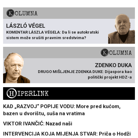
KOLUMNA
LÁSZLÓ VÉGEL
KOMENTAR LÁSZLA VÉGELA: Da li se autokratski
sistem može srušiti pravnim sredstvima?
KOLUMNA
ZDENKO DUKA
DRUGO MIŠLJENJE ZDENKA DUKE: Dijaspora kao
politički projekt HDZ-a
H
IPERLINK
KAD „RAZVOJ“ POPIJE VODU: More pred kućom,
bazen u dvorištu, suša na vratima
VIKTOR IVANČIĆ: Nazad naši
INTERVENCIJA KOJA MIJENJA STVAR: Priča o Hodži