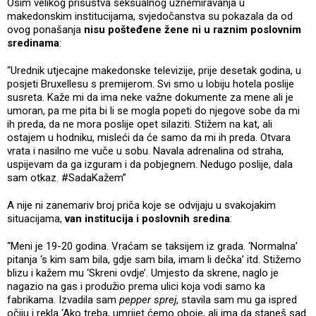
Osim velikog prisustva seksualnog uznemiravanja u
makedonskim institucijama, svjedočanstva su pokazala da od
ovog ponašanja
nisu pošteđene žene ni u raznim poslovnim
sredinama
:
“Urednik utjecajne makedonske televizije, prije desetak godina, u
posjeti Bruxellesu s premijerom. Svi smo u lobiju hotela poslije
susreta. Kaže mi da ima neke važne dokumente za mene ali je
umoran, pa me pita bi li se mogla popeti do njegove sobe da mi
ih preda, da ne mora poslije opet silaziti. Stižem na kat, ali
ostajem u hodniku, misleći da će samo da mi ih preda. Otvara
vrata i nasilno me vuče u sobu. Navala adrenalina od straha,
uspijevam da ga izguram i da pobjegnem. Nedugo poslije, dala
sam otkaz. #SadaKažem”
A nije ni zanemariv broj priča koje se odvijaju u svakojakim
situacijama,
van institucija i poslovnih sredina
:
“Meni je 19-20 godina. Vraćam se taksijem iz grada. ‘Normalna’
pitanja ‘s kim sam bila, gdje sam bila, imam li dečka’ itd. Stižemo
blizu i kažem mu ‘Skreni ovdje’. Umjesto da skrene, naglo je
nagazio na gas i produžio prema ulici koja vodi samo ka
fabrikama. Izvadila sam
pepper sprej
, stavila sam mu ga ispred
očiju i rekla ‘Ako treba, umrijet ćemo oboje, ali ima da staneš sad