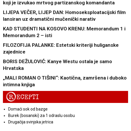
koji je izvukao mrtvog partizanskog komandanta
LIJEPA VEČER, LIJEP DAN: Homoseksploatacijski film
lansiran uz dramatični mučenički narativ
KAD STUDENTI NA KOSOVO KRENU: Memorandum 1 i
Memorandum 2 – isti
FILOZOFIJA PALANKE: Estetski kriteriji huliganske
zajednice
BORIS DEŽULOVIĆ: Kanye Westu ostala je samo
Hrvatska
„MALI ROMAN O TIŠINI“: Kaotična, zamršena i duboko
intimna knjiga
R
ECEPTI
Domaći sok od bazge
Burek (bosanski) za 1 odraslu osobu
Drugačija svinjska jetrica