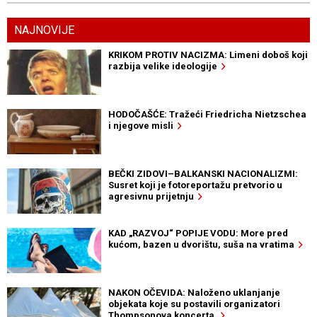
NAJNOVIJE
KRIKOM PROTIV NACIZMA: Limeni doboš koji
razbija velike ideologije
HODOČAŠĆE: Tražeći Friedricha Nietzschea
i njegove misli
BEČKI ZIDOVI–BALKANSKI NACIONALIZMI:
Susret koji je fotoreportažu pretvorio u
agresivnu prijetnju
KAD „RAZVOJ“ POPIJE VODU: More pred
kućom, bazen u dvorištu, suša na vratima
NAKON OČEVIDA: Naloženo uklanjanje
objekata koje su postavili organizatori
Thompsonova koncerta