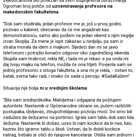
svjedočanstva bio povezan sa svim stupnjevima obrazovanja.
Ogroman broj potiče od
uznemiravanja profesora na
makedonskim fakultetima
:
“Dok sam studirala, jedan profesor me je, još u prvoj godini,
pozivao u kabinet, obećavao da će me angažirati kao
demonstratoricu, samo ako pođem na jedan vikend s njim negdje
izvan Skoplja. Za mene je ispit zakazao u nedjelju, pa sam iz
straha morala da idem s majkom. Sljedeći dan mi se javio
telefonom i potražio konačni odgovor oko zajedničkog vikenda.
Skupila sam hrabrost, rekla NE, i tada mi je rekao: e pa onda mi
daj tvoju majku na telefon, možda će ona htjeti. Povjerila sam se
jednoj profesorici s istoga fakulteta, a ona mi je rekla, - ostavi to,
batali, svima tako radi, i onako će sada u penziju. #SadaKažem”
Situacija nije bolja
ni u srednjim školama
:
“Bila sam srednjoškolka. Maloljetna i odgajana da poštujem
autoritete. Nastavnik iz Općenarodne obrane se, putem različitih
postupaka, iživljavao, zloupotrebljavao poziciju moći. Svi smo bili
zaduženi da dežuramo na portirnici. Igrala sam tablu dok sam bila
dežurna. Nastavnik bi došao, uzeo bi nam kockice da bi nas, kao,
kaznio što igramo tablu u školi. Ustvari, da bi dobili kockice
natrag, trebalo je otići do njegove kancelarije. Otišla sam jednom i