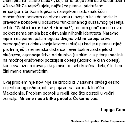
Osim pitanja “Zašto sada?”, koje smo odgovorili sa #SadaKažem
#DaNeBihZauvijekŠutjela, najčešće pitanje, pridruženo
empatijom, britkom logikom, čaršijskom radoznalošću i
mačističkim porivom da stvar uzmu u svoje ruke i da podijele
pravedne boksove u odsustvu funkcionalnog sustavnog rješenja,
je bilo
“Zašto im ne kažete imena?”,
pri tom gunđajući da ovaj
pokret nema smisla bez otkrivanja njihovih identiteta. Naravno,
nije im na pamet pala moguća
dvojna viktimizacija žrtve
,
nemogućnost dokazivanja krivice u slučaju kad je u pitanju
riječ
protiv riječi,
vremenska distanca i eventualna zastarjelost
slučajeva, alijenacija žrtve od društva (ukoliko je u pitanju nasilnik
na moćnoj društvenoj poziciji) ili obitelji (ukoliko je član obitelji),
kao i sva uznemiravanja koja nisu po sebi krivična djela, što ih ne
čini manje traumatičnim.
Ovaj problem nije nov. Nije se izrodio iz vladavine bivšeg desno
orijentiranog režima, niti se pojavio sa samostalnošću
Makedonije. Problem postoji u regiji, kao što postoji u većini
zemalja.
Mi smo našu bitku počele. Čekamo vas.
Lupiga.Com
Naslovna fotografija:
Žarko Trajanoski