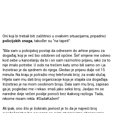
Oni koji bi trebali biti zaštitnici u ovakvim situacijama, pripadnici
policijskih snaga
, također su “na tapeti”:
“Bila sam u policijskoj postaji da odnesem do arhive prijavu za
događaj, koji je već bio odobren od općine. Šef smjene me odveo
kod sebe u kancelariju da bi i on sam razmotrio prijavu, iako za to
nije imalo potrebe. U sobi na trećem katu smo bili samo on i ja.
Inzistirao je da sjednem do njega. Gledao je prijavu dulje od 15
minuta. Na kraju je potražio moj telefonski broj: za svaki slučaj.
Htjela sam mu dati broj organizacije koja je stajala iza događaja.
Inzistirao je na mom osobnom broju. Dala sam mu broj, zapisao
ga je, pogledao me i rekao: imaš jako seksi broj. Javljao mi se
naredne dvije večeri poslije ponoći bez ikakvog razloga. Tada,
nikome nisam rekla. #SadaKažem”
Ali ipak, ono što je šokiralo javnost je to da je najveći broj