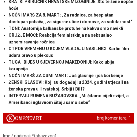
KRATKI PRIRUČNIK HRVATSKE MIZOGINIJE: Što te žene uopće
hoće
NOĆNI MARŠ ZA 8. MART: „Za radnice, za besplatan i
dostupan pobačaj, za sigurne ulice i domove, za solidarnost“
TONI: Anatomija balkanske protuhe na kakvu smo navikli
ORUŽJE MOĆI: Reakcija feministkinja na seksualno
uznemiravanje ročnica
OTPOR VREMENU U KOJEM VLADAJU NASILNICI: Karlin film
udara pravo u pleksus
TUGA I BIJES U SJEVERNOJ MAKEDONIJI: Kako ubija
korupcija
NOĆNI MARŠ ZA OSMI MART: Još glasnije i još borbenije
ŽENSKI GLASOVI: Koji su događaji u 2024. godini utjecali na
ženska prava u Hrvatskoj, Srbiji i BiH?
INTERVJU RUMENA BUŽAROVSKA: „Mi čitamo cijeli svijet, a
Amerikanci uglavnom čitaju samo sebe“
K
OMENTARI
broj komentara:
1
Ime / nadimak *(obavezno)