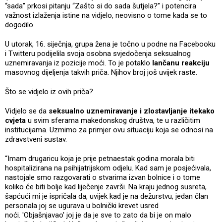
“sada” prkosi pitanju “Zašto si do sada šutjela?” i potencira
važnost izlaženja istine na vidjelo, neovisno o tome kada se to
dogodilo.
U utorak, 16. siječnja, grupa žena je točno u podne na Facebooku
i Twitteru podijelila svoja osobna svjedočenja seksualnog
uznemiravanja iz pozicije moći. To je potaklo
lančanu reakciju
masovnog dijeljenja takvih priča. Njihov broj još uvijek raste.
Što se vidjelo iz ovih priča?
Vidjelo se da
seksualno uznemiravanje i zlostavljanje itekako
cvjeta
u svim sferama makedonskog društva, te u različitim
institucijama. Uzmimo za primjer ovu situaciju koja se odnosi na
zdravstveni sustav.
“Imam drugaricu koja je prije petnaestak godina morala biti
hospitalizirana na psihijatrijskom odjelu. Kad sam je posjećivala,
nastojale smo razgovarati o stvarima izvan bolnice i o tome
koliko će biti bolje kad liječenje završi. Na kraju jednog susreta,
šapćući mi je ispričala da, uvijek kad je na dežurstvu, jedan član
personala joj se ugurava u bolnički krevet usred
noći. 'Objašnjavao' joj je da je sve to zato da bi je on malo