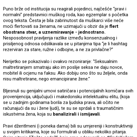
Puno brže od institucija su reagirali pojedinci, najčešće “pravi i
normalni” predstavnici muškog roda, kao egzemplar s početka
ovog teksta. Česta je bila zabrinutost da muškarci više neće
moći flertovati sa ženama, ne uzimajući u obzir da je
flert
obostrana stvar, a uznemiravanje - jednostrano.
Nesposobnost pravljenja razlike između konsenzualnog i
prisiljenog odnosa odslikavala se u pitanjima tipa “je li hashtag
rezerviran za stare, ružne i odbojne, a ne za privlačne?”
Nerijetko se pokazivalo i ovakvo rezoniranje: “Seksualnim
maltretiranjem smatraju ako im poslije seksa ne daju novce,
mobitel ili ocjenu na faksu. Ako dobiju ono što su željele, onda
nisu maltretirane, nego emancipirane žene.”
Bljesnuli su genijalni umovi satiričara i potencijalnih komičara svih
provenijencija, uključujući i makedonsku intelektualnu elitu, (koja
se u zadnjim godinama borila za ljudska prava, ali očito ne
računajući da su i žene ljudi), te su se sprdali s traumatičnim
iskustvima žena, koja su
banalizirali i ismijavali
.
Pravi džentlmeni (i poneka dama) bili su umjereniji i konstruktivniji
u svojim kritikama, koje su formulirali u obliku nekoliko pitanja.