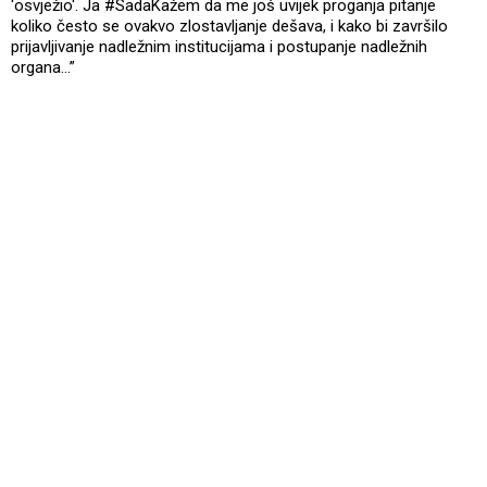
'osvježio'. Ja #SadaKažem da me još uvijek proganja pitanje
koliko često se ovakvo zlostavljanje dešava, i kako bi završilo
prijavljivanje nadležnim institucijama i postupanje nadležnih
organa…”