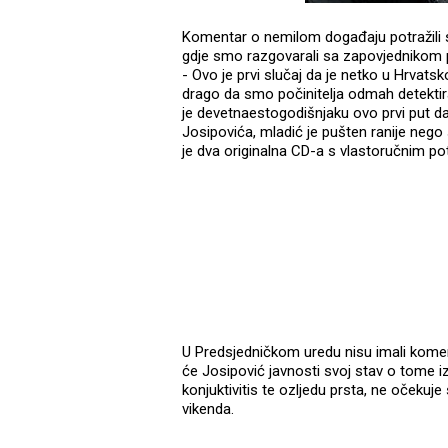
Komentar o nemilom događaju potražili sm
gdje smo razgovarali sa zapovjednikom
- Ovo je prvi slučaj da je netko u Hrvats
drago da smo počinitelja odmah detektira
je devetnaestogodišnjaku ovo prvi put da 
Josipovića, mladić je pušten ranije nego
je dva originalna CD-a s vlastoručnim p
U Predsjedničkom uredu nisu imali komen
će Josipović javnosti svoj stav o tome 
konjuktivitis te ozljedu prsta, ne očekuj
vikenda.