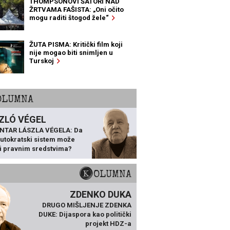
THOMPSONOVI ŠATORI NAD
ŽRTVAMA FAŠISTA: „Oni očito
mogu raditi štogod žele“
ŽUTA PISMA: Kritički film koji
nije mogao biti snimljen u
Turskoj
KOLUMNA
ZLÓ VÉGEL
NTAR LÁSZLA VÉGELA: Da
 autokratski sistem može
ti pravnim sredstvima?
KOLUMNA
ZDENKO DUKA
DRUGO MIŠLJENJE ZDENKA
DUKE: Dijaspora kao politički
projekt HDZ-a