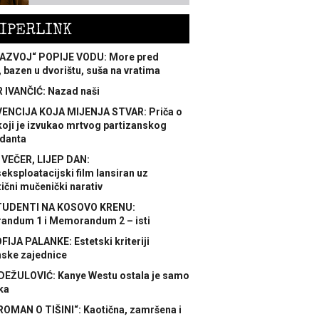
IPERLINK
AZVOJ“ POPIJE VODU: More pred
 bazen u dvorištu, suša na vratima
 IVANČIĆ: Nazad naši
ENCIJA KOJA MIJENJA STVAR: Priča o
koji je izvukao mrtvog partizanskog
danta
 VEČER, LIJEP DAN:
ksploatacijski film lansiran uz
ični mučenički narativ
TUDENTI NA KOSOVO KRENU:
ndum 1 i Memorandum 2 – isti
FIJA PALANKE: Estetski kriteriji
nske zajednice
DEŽULOVIĆ: Kanye Westu ostala je samo
ka
ROMAN O TIŠINI“: Kaotična, zamršena i