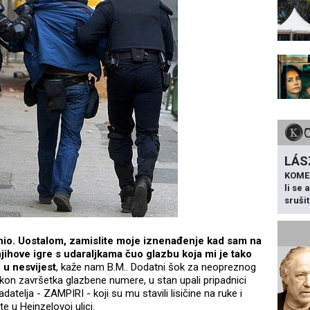
LÁS
KOME
li se
sruši
snio. Uostalom, zamislite moje iznenađenje kad sam na
jihove igre s udaraljkama čuo glazbu koja mi je tako
u nesvijest
, kaže nam B.M.. Dodatni šok za neopreznog
kon završetka glazbene numere, u stan upali pripadnici
datelja - ZAMPIRI - koji su mu stavili lisičine na ruke i
šte u Heinzelovoj ulici.