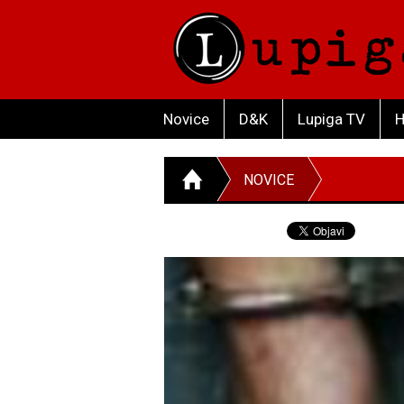
Novice
D&K
Lupiga TV
H
NOVICE