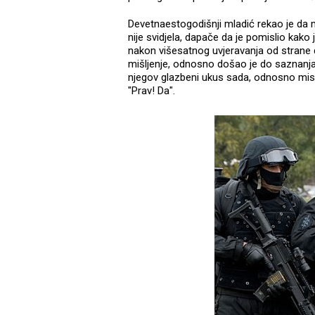
Devetnaestogodišnji mladić rekao je da
nije svidjela, dapače da je pomislio kak
nakon višesatnog uvjeravanja od strane d
mišljenje, odnosno došao je do saznanja d
njegov glazbeni ukus sada, odnosno misli l
"Prav! Da".