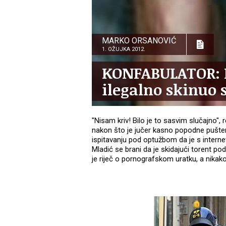
MARKO ORSANOVIĆ
1. OŽUJKA 2012.
KONFABULATOR: M
ilegalno skinuo 
"Nisam kriv! Bilo je to sasvim slučajno", 
nakon što je jučer kasno popodne pušten
ispitavanju pod optužbom da je s interne
Mladić se brani da je skidajući torent po
je riječ o pornografskom uratku, a nikak