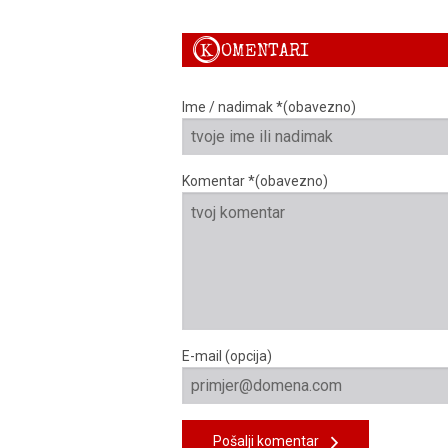
K
OMENTARI
Ime / nadimak *(obavezno)
Komentar *(obavezno)
E-mail (opcija)
Pošalji komentar