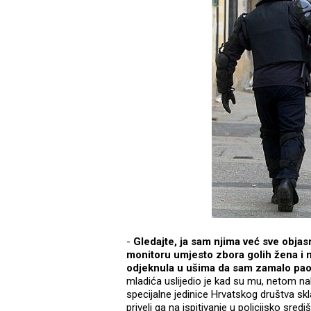
-
Gledajte, ja sam njima već sve obja
monitoru umjesto zbora golih žena i n
odjeknula u ušima da sam zamalo pao 
mladića uslijedio je kad su mu, netom na
specijalne jedinice Hrvatskog društva skla
priveli ga na ispitivanje u policijsko sredi