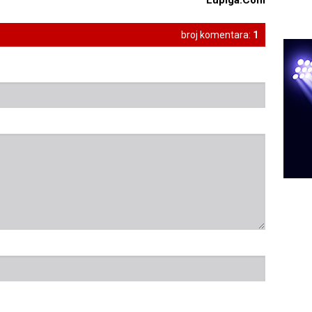
Lupiga.Com
broj komentara:
1