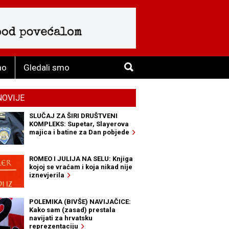
mo
Gledali smo
NOVIJE
SLUČAJ ZA ŠIRI DRUŠTVENI
KOMPLEKS: Supetar, Slayerova
majica i batine za Dan pobjede
ROMEO I JULIJA NA SELU: Knjiga
kojoj se vraćam i koja nikad nije
iznevjerila
POLEMIKA (BIVŠE) NAVIJAČICE:
Kako sam (zasad) prestala
navijati za hrvatsku
reprezentaciju