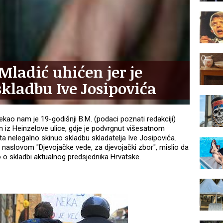
ladić uhićen jer je
skladbu Ive Josipovića
rekao nam je 19-godišnji B.M. (podaci poznati redakciji)
 iz Heinzelove ulice, gdje je podvrgnut višesatnom
ta nelegalno skinuo skladbu skladatelja Ive Josipovića.
d naslovom "Djevojačke vede, za djevojački zbor", mislio da
o o skladbi aktualnog predsjednika Hrvatske.