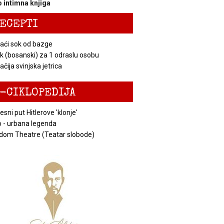
 intimna knjiga
ECEPTI
ći sok od bazge
k (bosanski) za 1 odraslu osobu
čija svinjska jetrica
-CIKLOPEDIJA
esni put Hitlerove 'klonje'
 - urbana legenda
dom Theatre (Teatar slobode)