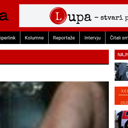
iperlink
Kolumne
Reportaže
Intervju
Čitali s
NAJ