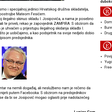
duboko
o i specijalnoj jedinici Hrvatskog društva skladatelja,
R
 postrojbe Mateom Fesićem.
koj ilegalno skinuo skladu I. Josipovića, a nama je posebno
Doma
li te priveli, rekao je zapovjednik ZAMPIRA. S obzirom da
Bure
je uhvaćen u prijestupu ilegalnog skidanja skladbi I.
 što je uobičajeno, a kao podsjetnik na svoje nedjelo dobio
Druga
otpisom predsjednika.
E
Povij
Yugo
Free
tar na nemili događaj, ali neslužbeno nam je rečeno da
iznijeti putem Facebooka. S obzirom na predsjednikov
e se da bi se Josipović mogao oglasiti prije nadolazećeg