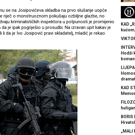
H
 mu se na Josipovićeva skladba na prvo slušanje uopće
o je riječ o monstruoznom pokušaju ozbiljne glazbe, no
vaju kriminalističkih inspektora u potpunosti je promijenio
KAD „R
a je ipak pogriješio u prosudbi. Na izravan upit kakav je
kućom,
i da je Ivo Josipović pravi skladatelj, mladić je rekao:
VIKTOR
INTERV
Hodži 
koman
LIJEPA
Homose
dramat
KAD S
Memora
FILOZO
huliga
BORIS 
Hrvats
„MALI 