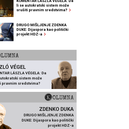
KOMENTAR LÁSZLA VÉGELA: Da
li se autokratski sistem može
srušiti pravnim sredstvima?
DRUGO MIŠLJENJE ZDENKA
DUKE: Dijaspora kao politički
projekt HDZ-a
KOLUMNA
ZLÓ VÉGEL
NTAR LÁSZLA VÉGELA: Da
 autokratski sistem može
ti pravnim sredstvima?
KOLUMNA
ZDENKO DUKA
DRUGO MIŠLJENJE ZDENKA
DUKE: Dijaspora kao politički
projekt HDZ-a