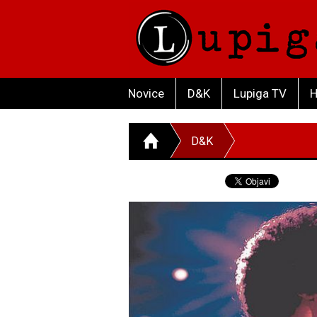
Novice
D&K
Lupiga TV
H
D&K