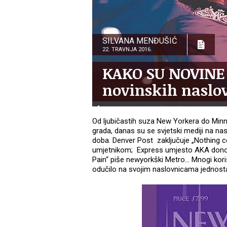
SILVANA MENĐUŠIĆ
22. TRAVNJA 2016.
KAKO SU NOVINE 
novinskih naslov
Od ljubičastih suza New Yorkera do Minn
grada, danas su se svjetski mediji na na
doba. Denver Post zaključuje „Nothing 
umjetnikom; Express umjesto AKA donosi
Pain“ piše newyorkški Metro... Mnogi koris
odučilo na svojim naslovnicama jednost