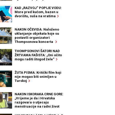
KAD „RAZVOJ“ POPIJE VODU:
More pred kućom, bazen u
dvorištu, suša na vratima
NAKON OČEVIDA: Naloženo
uklanjanje objekata koje su
postavili organizatori
Thompsonova koncerta
THOMPSONOVI ŠATORI NAD
ŽRTVAMA FAŠISTA: „Oni očito
mogu raditi štogod žele“
ŽUTA PISMA: Kritički film koji
nije mogao biti snimljen u
Turskoj
NAKON ISKORAKA CRNE GORE:
„Vrijeme je da i Hrvatska
razgovara o utjecaju
menstruacije na radni život
žena“