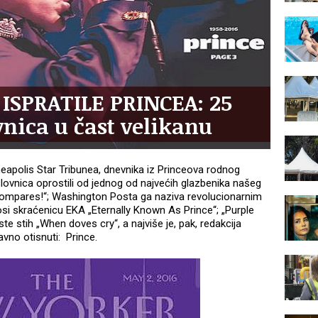
ISPRATILE PRINCEA: 25
nica u čast velikanu
eapolis Star Tribunea, dnevnika iz Princeova rodnog
slovnica oprostili od jednog od najvećih glazbenika našeg
compares!“; Washington Posta ga naziva revolucionarnim
 skraćenicu EKA „Eternally Known As Prince“; „Purple
te stih „When doves cry“, a najviše je, pak, redakcija
avno otisnuti: Prince.