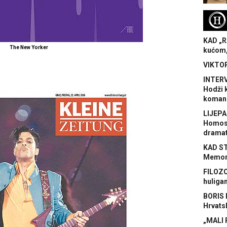
H
KAD „R
The New Yorker
kućom,
VIKTOR
INTERV
Hodži 
koman
LIJEPA
Homose
dramat
KAD S
Memora
FILOZO
huliga
BORIS 
Hrvats
„MALI 