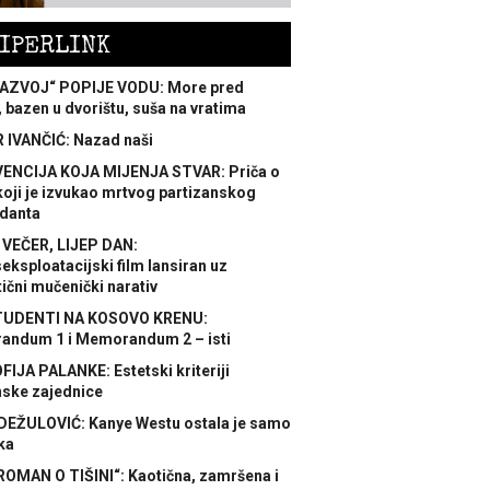
IPERLINK
AZVOJ“ POPIJE VODU: More pred
 bazen u dvorištu, suša na vratima
 IVANČIĆ: Nazad naši
ENCIJA KOJA MIJENJA STVAR: Priča o
koji je izvukao mrtvog partizanskog
danta
 VEČER, LIJEP DAN:
ksploatacijski film lansiran uz
ični mučenički narativ
TUDENTI NA KOSOVO KRENU:
ndum 1 i Memorandum 2 – isti
FIJA PALANKE: Estetski kriteriji
nske zajednice
DEŽULOVIĆ: Kanye Westu ostala je samo
ka
ROMAN O TIŠINI“: Kaotična, zamršena i