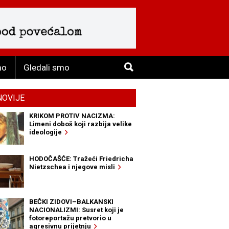
mo
Gledali smo
NOVIJE
KRIKOM PROTIV NACIZMA:
Limeni doboš koji razbija velike
ideologije
HODOČAŠĆE: Tražeći Friedricha
Nietzschea i njegove misli
BEČKI ZIDOVI–BALKANSKI
NACIONALIZMI: Susret koji je
fotoreportažu pretvorio u
agresivnu prijetnju