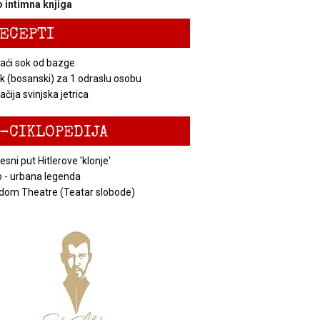
 intimna knjiga
ECEPTI
ći sok od bazge
k (bosanski) za 1 odraslu osobu
čija svinjska jetrica
-CIKLOPEDIJA
esni put Hitlerove 'klonje'
 - urbana legenda
dom Theatre (Teatar slobode)