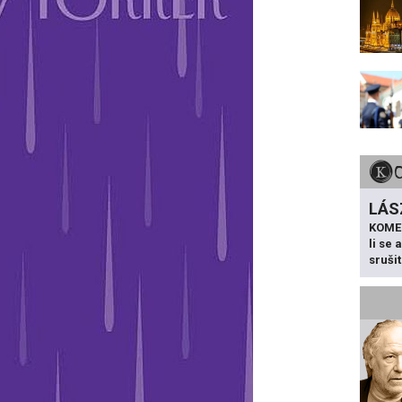
LÁS
KOME
li se
sruši