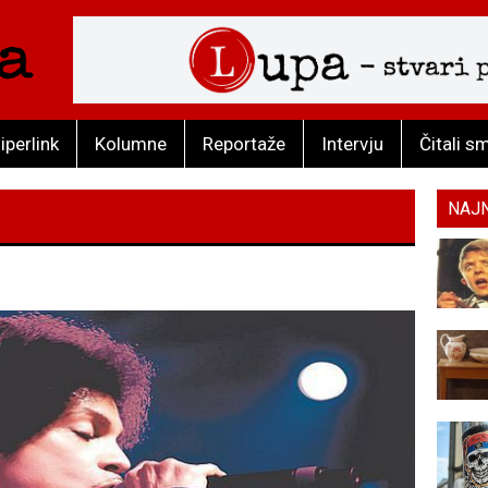
iperlink
Kolumne
Reportaže
Intervju
Čitali s
NAJ