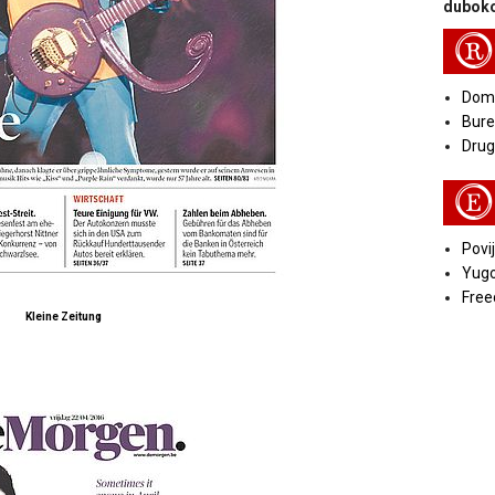
duboko
R
Doma
Bure
Druga
E
Povij
Yugo
Free
Kleine Zeitung