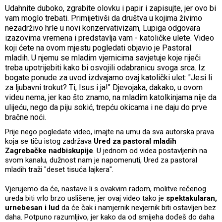
Udahnite duboko, zgrabite olovku i papir i zapisujte, jer ovo bi
vam moglo trebati. Primijetivši da društva u kojima živimo
nezadrživo hrle u novi konzervativizam, Lupiga odgovara
izazovima vremena i predstavlja vam - katoličke ulete. Video
koji ćete na ovom mjestu pogledati objavio je Pastoral
mladih. U njemu se mladim vjernicima savjetuje koje riječi
treba upotrijebiti kako bi osvojili odabranicu svoga srca. Iz
bogate ponude za uvod izdvajamo ovaj katolički ulet: "Jesi li
za ljubavni trokut? Ti, Isus i ja!" Djevojaka, dakako, u ovom
videu nema, jer kao što znamo, na mladim katolkinjama nije da
ulijeću, nego da piju sokić, trepću okicama i ne daju do prve
bračne noći.
Prije nego pogledate video, imajte na umu da sva autorska prava
koja se tiču istog zadržava
Ured za pastoral mladih
Zagrebačke nadbiskupije
. U jednom od videa postavljenih na
svom kanalu, dužnost nam je napomenuti, Ured za pastoral
mladih traži "deset tisuća lajkera".
Vjerujemo da će, nastave li s ovakvim radom, molitve rečenog
ureda biti vrlo brzo uslišene, jer ovaj video tako je
spektakularan,
urnebesan i lud
da će čak i namjernik nevjernik biti ostavljen bez
daha. Potpuno razumljivo, jer kako da od smijeha dođeš do daha