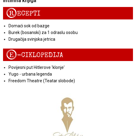
intimna knjiga
R
ECEPTI
Domaći sok od bazge
Burek (bosanski) za 1 odraslu osobu
Drugačija svinjska jetrica
E
-CIKLOPEDIJA
Povijesni put Hitlerove 'klonje'
Yugo - urbana legenda
Freedom Theatre (Teatar slobode)