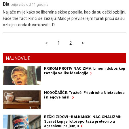
Bla
prije više od 11 godina
Najjače mi je kako se liberalna ekipa popalila, kao da su dečki ozbiljni.
Face the fact, klinci se zezaju. Malo je previše lejm furati priču da su
ozbiljni i onda ih ismijavati. :D
<
1
2
>
NAJNOVIJE
KRIKOM PROTIV NACIZMA: Limeni doboš koji
razbija velike ideologije
HODOČAŠĆE: Tražeći Friedricha Nietzschea
i njegove misli
BEČKI ZIDOVI–BALKANSKI NACIONALIZMI:
Susret koji je fotoreportažu pretvorio u
agresivnu prijetnju