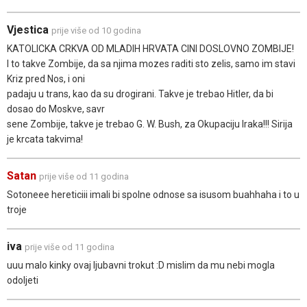
Vjestica
prije više od 10 godina
KATOLICKA CRKVA OD MLADIH HRVATA CINI DOSLOVNO ZOMBIJE!
I to takve Zombije, da sa njima mozes raditi sto zelis, samo im stavi
Kriz pred Nos, i oni
padaju u trans, kao da su drogirani. Takve je trebao Hitler, da bi
dosao do Moskve, savr
sene Zombije, takve je trebao G. W. Bush, za Okupaciju Iraka!!! Sirija
je krcata takvima!
Satan
prije više od 11 godina
Sotoneee hereticiii imali bi spolne odnose sa isusom buahhaha i to u
troje
iva
prije više od 11 godina
uuu malo kinky ovaj ljubavni trokut :D mislim da mu nebi mogla
odoljeti