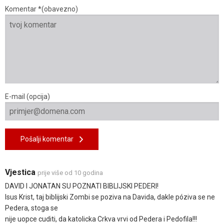
Komentar *(obavezno)
E-mail (opcija)
Pošalji komentar
Vjestica
prije više od 10 godina
DAVID I JONATAN SU POZNATI BIBLIJSKI PEDERI!
Isus Krist, taj biblijski Zombi se poziva na Davida, dakle póziva se ne
Pedera, stoga se
nije uopce cuditi, da katolicka Crkva vrvi od Pedera i Pedofila!!!