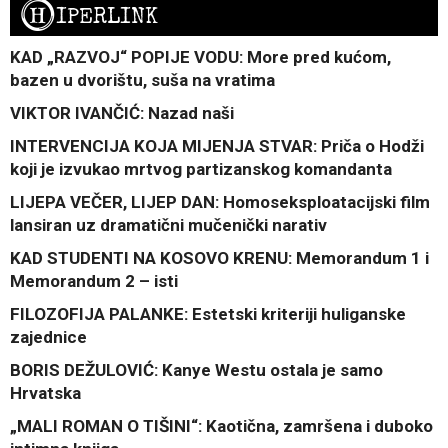
H
IPERLINK
KAD „RAZVOJ“ POPIJE VODU: More pred kućom,
bazen u dvorištu, suša na vratima
VIKTOR IVANČIĆ: Nazad naši
INTERVENCIJA KOJA MIJENJA STVAR: Priča o Hodži
koji je izvukao mrtvog partizanskog komandanta
LIJEPA VEČER, LIJEP DAN: Homoseksploatacijski film
lansiran uz dramatični mučenički narativ
KAD STUDENTI NA KOSOVO KRENU: Memorandum 1 i
Memorandum 2 – isti
FILOZOFIJA PALANKE: Estetski kriteriji huliganske
zajednice
BORIS DEŽULOVIĆ: Kanye Westu ostala je samo
Hrvatska
„MALI ROMAN O TIŠINI“: Kaotična, zamršena i duboko