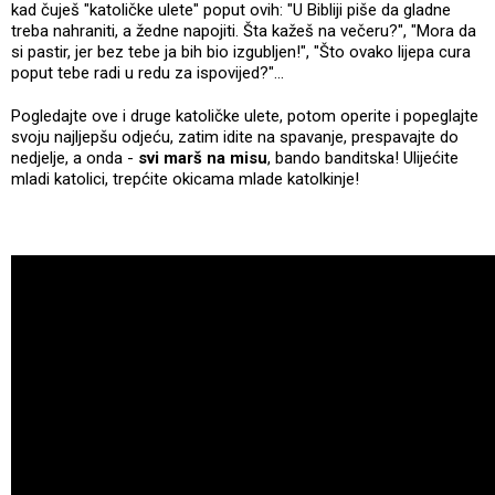
kad čuješ "katoličke ulete" poput ovih: "U Bibliji piše da gladne
treba nahraniti, a žedne napojiti. Šta kažeš na večeru?", "Mora da
si pastir, jer bez tebe ja bih bio izgubljen!", "Što ovako lijepa cura
poput tebe radi u redu za ispovijed?"...
Pogledajte ove i druge katoličke ulete, potom operite i popeglajte
svoju najljepšu odjeću, zatim idite na spavanje, prespavajte do
nedjelje, a onda -
svi marš na misu
, bando banditska! Ulijećite
mladi katolici, trepćite okicama mlade katolkinje!