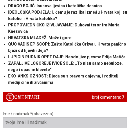
DRAGO BOJIĆ: ​Isusova ljevica i katolička desnica
IDEOLOŠKA PODJELA: U čemu je razlika između Hrvata koji su
katolici i Hrvata katolika?
PROPOVJEDNIČKO IŽIVLJAVANJE: Duhovni teror fra Maria
Knezovića
HRVATSKA MLADEŽ: Može i gore
QUO VADIS EPISCOPI: Zašto Katolička Crkva u Hrvata panično
bježi od lijevih ideja?
LUPIGIN RUDNIK OPET DAJE: Neodoljive pjesme Edija Matića
ZAPALJIVE LOGOREJE IVICE ŠOLE: „To nisu samo nebuloze,
nego i opasne klevete“
EKO-ANKSIOZNOST: Djeca su s pravom gnjevna, i roditelji i
mediji čine ih živčanima
K
OMENTARI
broj komentara:
7
Ime / nadimak *(obavezno)