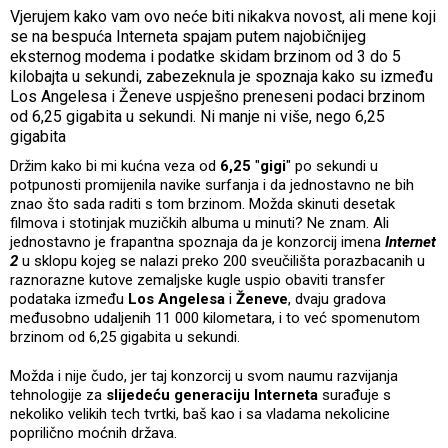
Vjerujem kako vam ovo neće biti nikakva novost, ali mene koji
se na bespuća Interneta spajam putem najobičnijeg
eksternog modema i podatke skidam brzinom od 3 do 5
kilobajta u sekundi, zabezeknula je spoznaja kako su između
Los Angelesa i Ženeve uspješno preneseni podaci brzinom
od 6,25 gigabita u sekundi. Ni manje ni više, nego 6,25
gigabita
Držim kako bi mi kućna veza od
6,25
"
gigi
" po sekundi u
potpunosti promijenila navike surfanja i da jednostavno ne bih
znao što sada raditi s tom brzinom. Možda skinuti desetak
filmova i stotinjak muzičkih albuma u minuti? Ne znam. Ali
jednostavno je frapantna spoznaja da je konzorcij imena
Internet
2
u sklopu kojeg se nalazi preko 200 sveučilišta porazbacanih u
raznorazne kutove zemaljske kugle uspio obaviti transfer
podataka između
Los Angelesa
i
Ženeve
, dvaju gradova
međusobno udaljenih 11 000 kilometara, i to već spomenutom
brzinom od 6,25 gigabita u sekundi.
Možda i nije čudo, jer taj konzorcij u svom naumu razvijanja
tehnologije za
slijedeću generaciju Interneta
surađuje s
nekoliko velikih tech tvrtki, baš kao i sa vladama nekolicine
poprilično moćnih država.