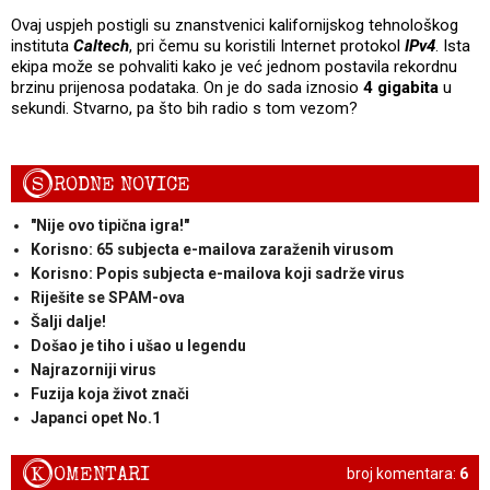
Ovaj uspjeh postigli su znanstvenici kalifornijskog tehnološkog
instituta
Caltech
, pri čemu su koristili Internet protokol
IPv4
. Ista
ekipa može se pohvaliti kako je već jednom postavila rekordnu
brzinu prijenosa podataka. On je do sada iznosio
4 gigabita
u
sekundi. Stvarno, pa što bih radio s tom vezom?
S
RODNE NOVICE
"Nije ovo tipična igra!"
Korisno: 65 subjecta e-mailova zaraženih virusom
Korisno: Popis subjecta e-mailova koji sadrže virus
Riješite se SPAM-ova
Šalji dalje!
Došao je tiho i ušao u legendu
Najrazorniji virus
Fuzija koja život znači
Japanci opet No.1
K
OMENTARI
broj komentara:
6