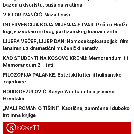
bazen u dvorištu, suša na vratima
VIKTOR IVANČIĆ: Nazad naši
INTERVENCIJA KOJA MIJENJA STVAR: Priča o Hodži
koji je izvukao mrtvog partizanskog komandanta
LIJEPA VEČER, LIJEP DAN: Homoseksploatacijski film
lansiran uz dramatični mučenički narativ
KAD STUDENTI NA KOSOVO KRENU: Memorandum 1 i
Memorandum 2 – isti
FILOZOFIJA PALANKE: Estetski kriteriji huliganske
zajednice
BORIS DEŽULOVIĆ: Kanye Westu ostala je samo
Hrvatska
„MALI ROMAN O TIŠINI“: Kaotična, zamršena i duboko
intimna knjiga
R
ECEPTI