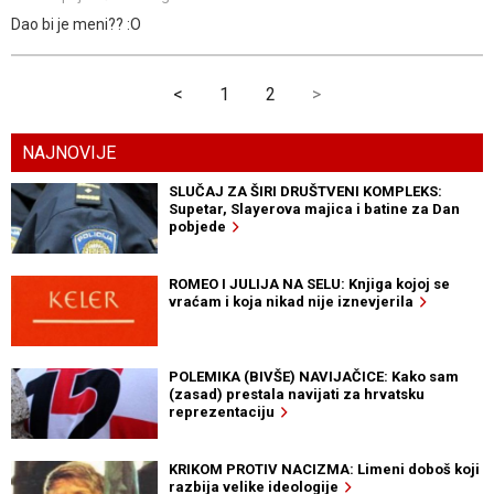
Dao bi je meni?? :O
<
1
2
>
NAJNOVIJE
SLUČAJ ZA ŠIRI DRUŠTVENI KOMPLEKS:
Supetar, Slayerova majica i batine za Dan
pobjede
ROMEO I JULIJA NA SELU: Knjiga kojoj se
vraćam i koja nikad nije iznevjerila
POLEMIKA (BIVŠE) NAVIJAČICE: Kako sam
(zasad) prestala navijati za hrvatsku
reprezentaciju
KRIKOM PROTIV NACIZMA: Limeni doboš koji
razbija velike ideologije