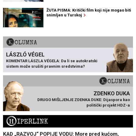
ŽUTA PISMA: Kritički film koji nije mogao biti
snimljen u Turskoj
KOLUMNA
LÁSZLÓ VÉGEL
KOMENTAR LÁSZLA VÉGELA: Da li se autokratski
sistem može srušiti pravnim sredstvima?
KOLUMNA
ZDENKO DUKA
DRUGO MIŠLJENJE ZDENKA DUKE: Dijaspora kao
politički projekt HDZ-a
H
IPERLINK
KAD „RAZVOJ“ POPIJE VODU: More pred kućom,