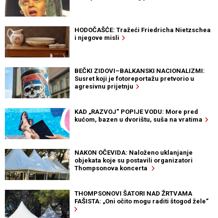
HODOČAŠĆE: Tražeći Friedricha Nietzschea
i njegove misli
BEČKI ZIDOVI–BALKANSKI NACIONALIZMI:
Susret koji je fotoreportažu pretvorio u
agresivnu prijetnju
KAD „RAZVOJ“ POPIJE VODU: More pred
kućom, bazen u dvorištu, suša na vratima
NAKON OČEVIDA: Naloženo uklanjanje
objekata koje su postavili organizatori
Thompsonova koncerta
THOMPSONOVI ŠATORI NAD ŽRTVAMA
FAŠISTA: „Oni očito mogu raditi štogod žele“