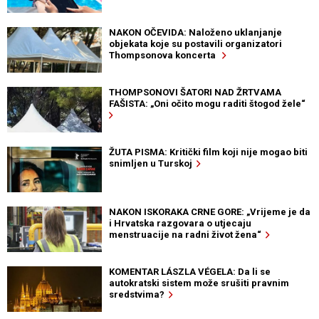
NAKON OČEVIDA: Naloženo uklanjanje
objekata koje su postavili organizatori
Thompsonova koncerta
THOMPSONOVI ŠATORI NAD ŽRTVAMA
FAŠISTA: „Oni očito mogu raditi štogod žele“
ŽUTA PISMA: Kritički film koji nije mogao biti
snimljen u Turskoj
NAKON ISKORAKA CRNE GORE: „Vrijeme je da
i Hrvatska razgovara o utjecaju
menstruacije na radni život žena“
KOMENTAR LÁSZLA VÉGELA: Da li se
autokratski sistem može srušiti pravnim
sredstvima?