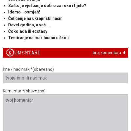
Zašto je vježbanje dobro za ruku i tijelo?
Idemo - osmjeh!
Čeličenje na ukrajinski način
Devet godina, a već ...
Čokolada ili ecstasy
Testiranje na marihuanu u školi
K
OMENTARI
broj komentara:
4
Ime / nadimak *(obavezno)
Komentar *(obavezno)