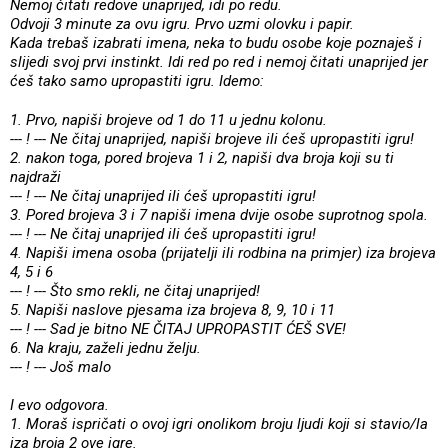
Nemoj čitati redove unaprijed, idi po redu.
Odvoji 3 minute za ovu igru. Prvo uzmi olovku i papir.
Kada trebaš izabrati imena, neka to budu osobe koje poznaješ i
slijedi svoj prvi instinkt. Idi red po red i nemoj čitati unaprijed jer
ćeš tako samo upropastiti igru. Idemo:
1. Prvo, napiši brojeve od 1 do 11 u jednu kolonu.
--- ! --- Ne čitaj unaprijed, napiši brojeve ili ćeš upropastiti igru!
2. nakon toga, pored brojeva 1 i 2, napiši dva broja koji su ti
najdraži
--- ! --- Ne čitaj unaprijed ili ćeš upropastiti igru!
3. Pored brojeva 3 i 7 napiši imena dvije osobe suprotnog spola.
--- ! --- Ne čitaj unaprijed ili ćeš upropastiti igru!
4. Napiši imena osoba (prijatelji ili rodbina na primjer) iza brojeva
4, 5 i 6
--- ! --- Što smo rekli, ne čitaj unaprijed!
5. Napiši naslove pjesama iza brojeva 8, 9, 10 i 11
--- ! --- Sad je bitno NE ČITAJ UPROPASTIT ĆEŠ SVE!
6. Na kraju, zaželi jednu želju.
--- ! --- Još malo
I evo odgovora.
1. Moraš ispričati o ovoj igri onolikom broju ljudi koji si stavio/la
iza broja 2 ove igre.