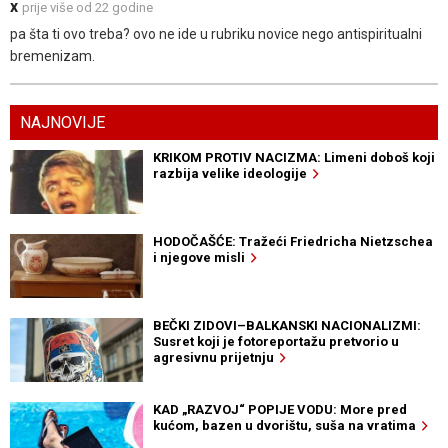
x
prije više od 22 godine
pa šta ti ovo treba? ovo ne ide u rubriku novice nego antispiritualni
bremenizam.
NAJNOVIJE
KRIKOM PROTIV NACIZMA: Limeni doboš koji
razbija velike ideologije
HODOČAŠĆE: Tražeći Friedricha Nietzschea
i njegove misli
BEČKI ZIDOVI–BALKANSKI NACIONALIZMI:
Susret koji je fotoreportažu pretvorio u
agresivnu prijetnju
KAD „RAZVOJ“ POPIJE VODU: More pred
kućom, bazen u dvorištu, suša na vratima