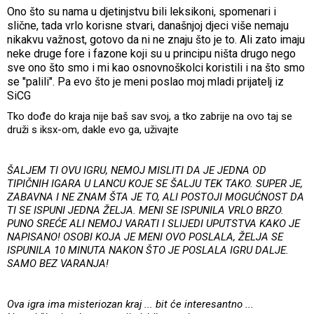
Ono što su nama u djetinjstvu bili leksikoni, spomenari i
slične, tada vrlo korisne stvari, današnjoj djeci više nemaju
nikakvu važnost, gotovo da ni ne znaju što je to. Ali zato imaju
neke druge fore i fazone koji su u principu ništa drugo nego
sve ono što smo i mi kao osnovnoškolci koristili i na što smo
se "palili". Pa evo što je meni poslao moj mladi prijatelj iz
SiCG
Tko dođe do kraja nije baš sav svoj, a tko zabrije na ovo taj se
druži s iksx-om, dakle evo ga, uživajte
ŠALJEM TI OVU IGRU, NEMOJ MISLITI DA JE JEDNA OD
TIPIČNIH IGARA U LANCU KOJE SE ŠALJU TEK TAKO. SUPER JE,
ZABAVNA I NE ZNAM ŠTA JE TO, ALI POSTOJI MOGUĆNOST DA
TI SE ISPUNI JEDNA ŽELJA. MENI SE ISPUNILA VRLO BRZO.
PUNO SREĆE ALI NEMOJ VARATI I SLIJEDI UPUTSTVA KAKO JE
NAPISANO! OSOBI KOJA JE MENI OVO POSLALA, ŽELJA SE
ISPUNILA 10 MINUTA NAKON ŠTO JE POSLALA IGRU DALJE.
SAMO BEZ VARANJA!
Ova igra ima misteriozan kraj ... bit će interesantno ...