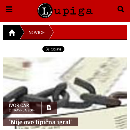
NOVICE
IVOR CAR
2. TRAVNJA 2004.
"Nije ovo tipična igra!"