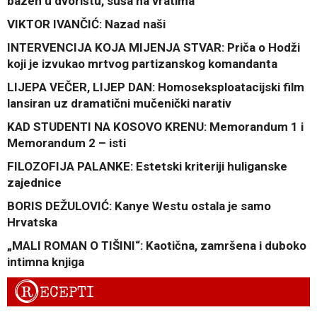
bazen u dvorištu, suša na vratima
VIKTOR IVANČIĆ: Nazad naši
INTERVENCIJA KOJA MIJENJA STVAR: Priča o Hodži
koji je izvukao mrtvog partizanskog komandanta
LIJEPA VEČER, LIJEP DAN: Homoseksploatacijski film
lansiran uz dramatični mučenički narativ
KAD STUDENTI NA KOSOVO KRENU: Memorandum 1 i
Memorandum 2 – isti
FILOZOFIJA PALANKE: Estetski kriteriji huliganske
zajednice
BORIS DEŽULOVIĆ: Kanye Westu ostala je samo
Hrvatska
„MALI ROMAN O TIŠINI“: Kaotična, zamršena i duboko
intimna knjiga
R
ECEPTI