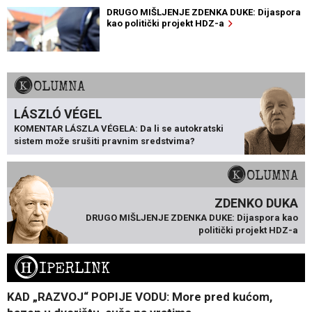
DRUGO MIŠLJENJE ZDENKA DUKE: Dijaspora
kao politički projekt HDZ-a
KOLUMNA
LÁSZLÓ VÉGEL
KOMENTAR LÁSZLA VÉGELA: Da li se autokratski
sistem može srušiti pravnim sredstvima?
KOLUMNA
ZDENKO DUKA
DRUGO MIŠLJENJE ZDENKA DUKE: Dijaspora kao
politički projekt HDZ-a
H
IPERLINK
KAD „RAZVOJ“ POPIJE VODU: More pred kućom,