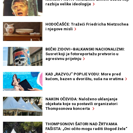
razbija velike ideologije
HODOČAŠĆE: Tražeći Friedricha Nietzschea
i njegove misli
BEČKI ZIDOVI–BALKANSKI NACIONALIZMI:
Susret koji je fotoreportažu pretvorio u
agresivnu prijetnju
KAD „RAZVOJ“ POPIJE VODU: More pred
kućom, bazen u dvorištu, suša na vratima
NAKON OČEVIDA: Naloženo uklanjanje
objekata koje su postavili organizatori
Thompsonova koncerta
THOMPSONOVI ŠATORI NAD ŽRTVAMA
FAŠISTA: „Oni očito mogu raditi štogod žele“