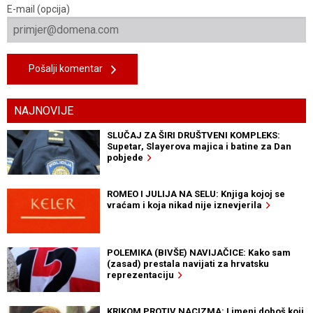
E-mail (opcija)
Pošalji komentar
NAJNOVIJE
SLUČAJ ZA ŠIRI DRUŠTVENI KOMPLEKS:
Supetar, Slayerova majica i batine za Dan
pobjede
ROMEO I JULIJA NA SELU: Knjiga kojoj se
vraćam i koja nikad nije iznevjerila
POLEMIKA (BIVŠE) NAVIJAČICE: Kako sam
(zasad) prestala navijati za hrvatsku
reprezentaciju
KRIKOM PROTIV NACIZMA: Limeni doboš koji