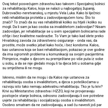
Ovaj tekst posvećujem zdravstvu kao takvom i Specijalnoj bolnici
za rehabilitaciju Kalos, koja se nalazi u najbogatijoj županiji,
Dubrovačko-neretvanskoj, u mjestu Vela Luka. Kako bi liječnici
rekli rehabilitacija protekla u zadovoljavajućem tonu. Što to
znači? To znači da su vas rehabilitirali koliko su htjeli i koliko su
mogli. Da li sam ja kao osoba sa invaliditetom zadovoljan? Nisam
zadovoljan, jer rehabilitacije se u svim specijalnim bolnicama rade
ofrlje i bez kvalitetne naobrazbe. To Vam je tako kad idete preko
Hrvatskog zavoda za zdravstveno osiguranje - onda vas, da
prostite, može svatko jebat kako hoće, i bez kondoma. Kalos,
kao ustanova koja se bavi rehabilitacijom, pokazao je ove godine
da ima ogromnih problema u komunikaciji sa svojim pacijentima.
Primjerice, majke s djecom su premještane po više puta iz sobe
u sobu, a da se nije gledalo mogu li ta djeca biti u sobama gdje
su smještena ili ne mogu.
Iskreno, mislim da ne mogu i da Kalos nije ustanova za
rehabilitaciju osoba s invaliditetom, a djeca s poteškoćama u
razvoju isto tako nemaju adekvatnu rehabilitaciju. Tko je tu kriv?
Krivi su Ministarstvo zdravstva i HZZO, koji ne provjeravaju
postojeće stanje bolnica, odnosno zadovoljavaju li sve potrebne
uvjete za rehabilitaciju i socijalizaciju osoba s invaliditetom.
Osobno smatram da ne zadovoljavaju, a sad ću navesti još par