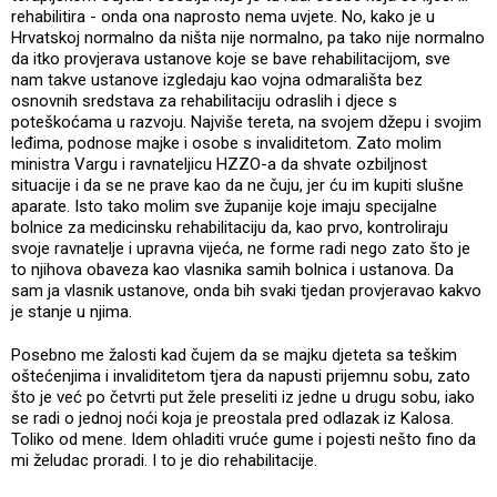
rehabilitira - onda ona naprosto nema uvjete. No, kako je u
Hrvatskoj normalno da ništa nije normalno, pa tako nije normalno
da itko provjerava ustanove koje se bave rehabilitacijom, sve
nam takve ustanove izgledaju kao vojna odmarališta bez
osnovnih sredstava za rehabilitaciju odraslih i djece s
poteškoćama u razvoju. Najviše tereta, na svojem džepu i svojim
leđima, podnose majke i osobe s invaliditetom. Zato molim
ministra Vargu i ravnateljicu HZZO-a da shvate ozbiljnost
situacije i da se ne prave kao da ne čuju, jer ću im kupiti slušne
aparate. Isto tako molim sve županije koje imaju specijalne
bolnice za medicinsku rehabilitaciju da, kao prvo, kontroliraju
svoje ravnatelje i upravna vijeća, ne forme radi nego zato što je
to njihova obaveza kao vlasnika samih bolnica i ustanova. Da
sam ja vlasnik ustanove, onda bih svaki tjedan provjeravao kakvo
je stanje u njima.
Posebno me žalosti kad čujem da se majku djeteta sa teškim
oštećenjima i invaliditetom tjera da napusti prijemnu sobu, zato
što je već po četvrti put žele preseliti iz jedne u drugu sobu, iako
se radi o jednoj noći koja je preostala pred odlazak iz Kalosa.
Toliko od mene. Idem ohladiti vruće gume i pojesti nešto fino da
mi želudac proradi. I to je dio rehabilitacije.