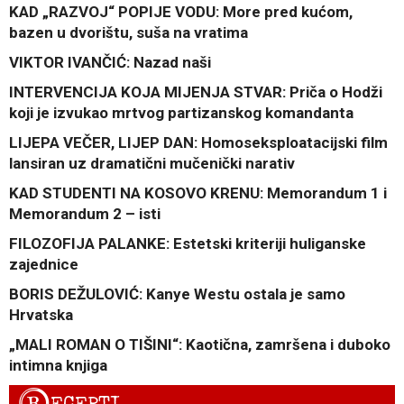
KAD „RAZVOJ“ POPIJE VODU: More pred kućom,
bazen u dvorištu, suša na vratima
VIKTOR IVANČIĆ: Nazad naši
INTERVENCIJA KOJA MIJENJA STVAR: Priča o Hodži
koji je izvukao mrtvog partizanskog komandanta
LIJEPA VEČER, LIJEP DAN: Homoseksploatacijski film
lansiran uz dramatični mučenički narativ
KAD STUDENTI NA KOSOVO KRENU: Memorandum 1 i
Memorandum 2 – isti
FILOZOFIJA PALANKE: Estetski kriteriji huliganske
zajednice
BORIS DEŽULOVIĆ: Kanye Westu ostala je samo
Hrvatska
„MALI ROMAN O TIŠINI“: Kaotična, zamršena i duboko
intimna knjiga