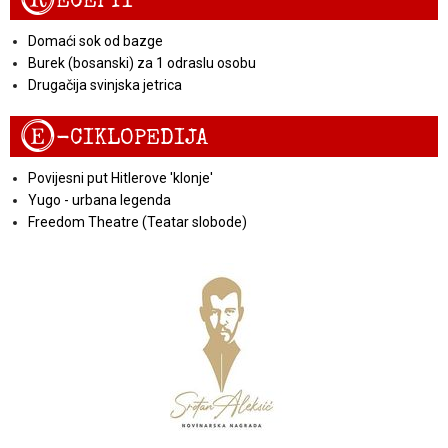
R
ECEPTI
Domaći sok od bazge
Burek (bosanski) za 1 odraslu osobu
Drugačija svinjska jetrica
E
-CIKLOPEDIJA
Povijesni put Hitlerove 'klonje'
Yugo - urbana legenda
Freedom Theatre (Teatar slobode)