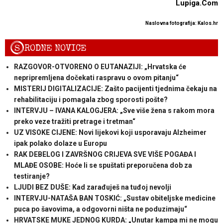
Lupiga.Com
Naslovna fotografija: Kalos.hr
S
RODNE NOVICE
RAZGOVOR-OTVORENO O EUTANAZIJI: „Hrvatska će
nepripremljena dočekati raspravu o ovom pitanju“
MISTERIJ DIGITALIZACIJE: Zašto pacijenti tjednima čekaju na
rehabilitaciju i pomagala zbog sporosti pošte?
INTERVJU – IVANA KALOGJERA: „Sve više žena s rakom mora
preko veze tražiti pretrage i tretman“
UZ VISOKE CIJENE: Novi lijekovi koji usporavaju Alzheimer
ipak polako dolaze u Europu
RAK DEBELOG I ZAVRŠNOG CRIJEVA SVE VIŠE POGAĐA I
MLAĐE OSOBE: Hoće li se spuštati preporučena dob za
testiranje?
LJUDI BEZ DUŠE: Kad zarađuješ na tuđoj nevolji
INTERVJU-NATAŠA BAN TOSKIĆ: „Sustav obiteljske medicine
puca po šavovima, a odgovorni ništa ne poduzimaju“
HRVATSKE MUKE JEDNOG KURDA: „Unutar kampa mi ne mogu