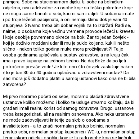
primjera. Sobe na stacionarnom dijelu, tj. sobe na bolničkim
odjelima, nisu adekvatne za osobe koje su teško pokretne i koje
ne mogu same brinuti o sebi, kao ni sami odjeli. U sobama imate
i po troje ležećih pacijenata, a oni nemaju klimu dok je vani 40
stupnjeva. Stvarno treba biti dobar vojnik za to izdržati. Radi se,
naime, o osobama koje većinu vremena provode ležeći u krevetu
i koje osoblje povremeno okreće na bok. Zar to jedan čovjek -
koji je doživio moždani udar ili mu je puklo koljeno, kuk ili nešto
slično - nakon toliko godina muke mora proživljavati?! Ta je
osoba godinama uplaćivala u sustav zdravstva, a na kraju čak
ima i pravo kupanje na jednom tjedno. Ne daj Bože da po ljeti
potrošimo previše vode! Je li to ono što čovjek zaslužuje nakon
što je bar 30 do 40 godina uplaćivao u zdravstveni sustav? Da
sad mora još dodatno platiti u samoj ustanovi kako ona ne bi bila
zatvorena?
Mi prvo moramo početi od sebe, moramo plaćati zdravstvene
ustanove koliko možemo i koliko te usluge stvarno koštaju, da bi
građani imali realnu korist od samog zdravstva. Drugo, ustanove
treba kategorizirati, ali na realnim osnovama. Ako neka ustanova
ne može zadovoljavati kriterije za skrb o osobama s
invaliditetom - a to znači normalan pristup bolnici, normalan
pristup sobi, normalan pristup kupaonici i WC-u, normalan pristup
terapijskom odjelu i osoblju koje je tu radi osobe koja se liječi ili