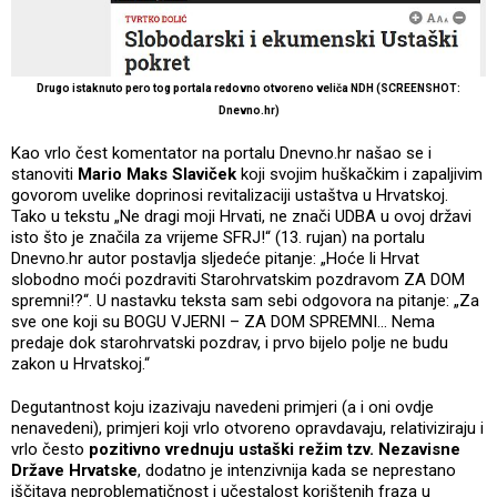
Drugo istaknuto pero tog portala redovno otvoreno veliča NDH (SCREENSHOT:
Dnevno.hr)
Kao vrlo čest komentator na portalu Dnevno.hr našao se i
stanoviti
Mario Maks Slaviček
koji svojim huškačkim i zapaljivim
govorom uvelike doprinosi revitalizaciji ustaštva u Hrvatskoj.
Tako u tekstu „Ne dragi moji Hrvati, ne znači UDBA u ovoj državi
isto što je značila za vrijeme SFRJ!“ (13. rujan) na portalu
Dnevno.hr autor postavlja sljedeće pitanje: „Hoće li Hrvat
slobodno moći pozdraviti Starohrvatskim pozdravom ZA DOM
spremni!?“. U nastavku teksta sam sebi odgovora na pitanje: „Za
sve one koji su BOGU VJERNI – ZA DOM SPREMNI… Nema
predaje dok starohrvatski pozdrav, i prvo bijelo polje ne budu
zakon u Hrvatskoj.“
Degutantnost koju izazivaju navedeni primjeri (a i oni ovdje
nenavedeni), primjeri koji vrlo otvoreno opravdavaju, relativiziraju i
vrlo često
pozitivno vrednuju ustaški režim tzv. Nezavisne
Države Hrvatske
, dodatno je intenzivnija kada se neprestano
iščitava neproblematičnost i učestalost korištenih fraza u