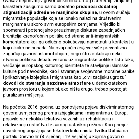
Ovakav neprihvatljiv govor diskriminatornog i stereotipizirajućeg
karaktera zasigurno samo dodatno
pridonosi dodatnoj
stigmatizaciji određene manjinske skupine
, u ovom slučaju
migrantske populacije koja se ionako nalazi na društvenim
marginama u skoro svim europskim zemljama. Vrijedilo bi
spomenuti i potencijalno preuzimanje diskursa zapadnjačkih
branitelja ksenofobnih politika od strane anti-imigrantskih
komentatora koji ga odlučno pokušavaju nametnuti u kontekst u
koji nikako ne pripada. Na ovaj način
holjevci
više preventivno
zagađuju javnost islamofobijom, nego što artikuliraju neku
stvarnu političku debatu vezanu uz migrantske politike. Isto tako,
veličanje europskog kulturnog identiteta te stavljanje islamske
kulture pod navodnike, kao i stvaranje svojevrsne moralne panike
i prikazivanje izbjeglica i migranata kao „civilizacijsku ugrozu“
dovodi do stvaranja nezdrave atmosfere
u demokratskom
javnom prostoru u kojem bi, ako ništa drugo, trebao postojati
pluralizam mišljenja.
Na početku 2016. godine, uz ponovljenu pojavu diskriminatornog
govora usmjerenog prema izbjeglicama i migrantima u Europi,
pojavilo se nekoliko tekstova vezanih uz rehabilitaciju i
relativizaciju ustaštva te samog ustaškog režima. Kao primjer
navedenog pojavljuju se tekstovi kolumnista
Tvrtka Dolića
na
portalu Dnevno.hr (8. siječanj i 19. veljače) u kojima govori o