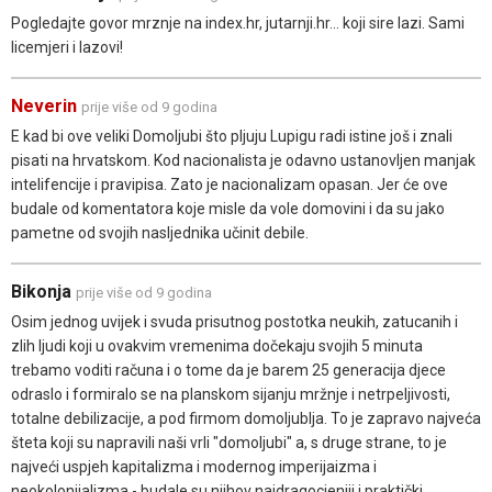
Pogledajte govor mrznje na index.hr, jutarnji.hr... koji sire lazi. Sami
licemjeri i lazovi!
Neverin
prije više od 9 godina
E kad bi ove veliki Domoljubi što pljuju Lupigu radi istine još i znali
pisati na hrvatskom. Kod nacionalista je odavno ustanovljen manjak
intelifencije i pravipisa. Zato je nacionalizam opasan. Jer će ove
budale od komentatora koje misle da vole domovini i da su jako
pametne od svojih nasljednika učinit debile.
Bikonja
prije više od 9 godina
Osim jednog uvijek i svuda prisutnog postotka neukih, zatucanih i
zlih ljudi koji u ovakvim vremenima dočekaju svojih 5 minuta
trebamo voditi računa i o tome da je barem 25 generacija djece
odraslo i formiralo se na planskom sijanju mržnje i netrpeljivosti,
totalne debilizacije, a pod firmom domoljublja. To je zapravo najveća
šteta koji su napravili naši vrli "domoljubi" a, s druge strane, to je
najveći uspjeh kapitalizma i modernog imperijaizma i
neokolonijalizma - budale su njihov najdragocjeniji i praktički