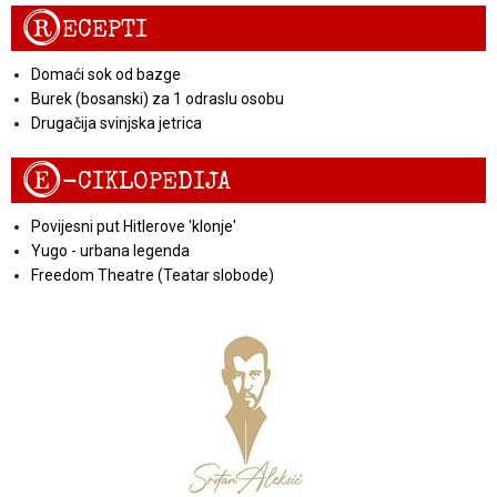
R
ECEPTI
Domaći sok od bazge
Burek (bosanski) za 1 odraslu osobu
Drugačija svinjska jetrica
E
-CIKLOPEDIJA
Povijesni put Hitlerove 'klonje'
Yugo - urbana legenda
Freedom Theatre (Teatar slobode)