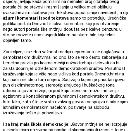
osjećaji javljaju kada pomislim na nemalen broj čitatelja ovog
portala čiji se stavovi i razmišljanja u velikoj mjeri oblikuju
svakodnevnim iščitavanjem tekstova poput ranije navedenih, a čiji
ažurni komentari ispod tekstova
samo to potvrđuju. Urednička
politika portala Dnevno.hr takve komentare koji još otvorenije
nego autori portala šire mržnju, dopušta bez ikakve cenzure, u
što se možete i sami uvjeriti klikom na skoro bilo koji tekst
objavljen tamo.
Zanimljivo, izuzetna važnost medija neprestano se naglašava u
demokratskim društvima, no ono što se vrlo često zaboravlja su
temeljna pravila po kojima mediji nužno trebaju djelovati da bi
zaista doprinijeli određenom demokratskom društvu. Prisutnost
izražavanja koja je više nego vidljiva kod portala Dnevno.hr ni na
koji način ne ide u tom smjeru. Sadržaj u kojem je prisutan govor
pun diskriminatornog, stereotipizirajućeg i huškačkog tona,
odnosno govor mržnje, ni pod koju cijenu ne može i ne smije
egzistirati u konsolidiranom pluralnom i demokratskom društvu.
Isto tako, zato što je vrsta ovakvog govora nespojiva s bilo kojim
istinskim demokratskim načelom, pozivanje na slobodu
izražavanja teško je prihvatljivo.
I za kraj,
mala škola demokracije
: „Govor mržnje se ne iscrpljuje
u eksplicitnim pozivima na nasilje, diskriminaciju ili izgon – to je i