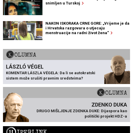
snimljen u Turskoj
NAKON ISKORAKA CRNE GORE: „Vrijeme je da
i Hrvatska razgovara o utjecaju
menstruacije na radni život žena“
KOLUMNA
LÁSZLÓ VÉGEL
KOMENTAR LÁSZLA VÉGELA: Da li se autokratski
sistem može srušiti pravnim sredstvima?
KOLUMNA
ZDENKO DUKA
DRUGO MIŠLJENJE ZDENKA DUKE: Dijaspora kao
politički projekt HDZ-a
H
IPERLINK