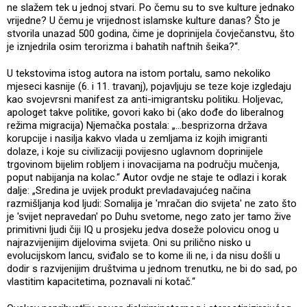
ne slažem tek u jednoj stvari. Po čemu su to sve kulture jednako
vrijedne? U čemu je vrijednost islamske kulture danas? Što je
stvorila unazad 500 godina, čime je doprinijela čovječanstvu, što
je iznjedrila osim terorizma i bahatih naftnih šeika?“.
U tekstovima istog autora na istom portalu, samo nekoliko
mjeseci kasnije (6. i 11. travanj), pojavljuju se teze koje izgledaju
kao svojevrsni manifest za anti-imigrantsku politiku. Holjevac,
apologet takve politike, govori kako bi (ako dođe do liberalnog
režima migracija) Njemačka postala: „…besprizorna država
korupcije i nasilja kakvo vlada u zemljama iz kojih imigranti
dolaze, i koje su civilizaciji povijesno uglavnom doprinijele
trgovinom bijelim robljem i inovacijama na području mučenja,
poput nabijanja na kolac.“ Autor ovdje ne staje te odlazi i korak
dalje: „Sredina je uvijek produkt prevladavajućeg načina
razmišljanja kod ljudi: Somalija je 'mračan dio svijeta' ne zato što
je 'svijet nepravedan' po Duhu svetome, nego zato jer tamo žive
primitivni ljudi čiji IQ u prosjeku jedva doseže polovicu onog u
najrazvijenijim dijelovima svijeta. Oni su prilično nisko u
evolucijskom lancu, sviđalo se to kome ili ne, i da nisu došli u
dodir s razvijenijim društvima u jednom trenutku, ne bi do sad, po
vlastitim kapacitetima, poznavali ni kotač.“