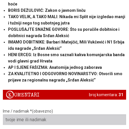
hoće
BORIS DEŽULOVIĆ: Zakon o javnom linču
TAKO VELIK, A TAKO MALI: Nikada mi Split nije izgledao manji
i tužniji nego tog subotnjeg jutra
POSLUŠAJTE SNAŽNE GOVORE: Što su poručile dobitnice i
dobitnici nagrada Srđan Aleksić
IMAMO DOBITNIKE: Barbari Matejčić, Mili Vukčević i N1 Srbija
idu nagrade „Srđan Aleksić“
HENI ERCEG: Iz Bosne smo saznali kakva komunjarska banda
vodi glavni grad Hrvata
AP I SJENE FAŠIZMA: Anatomija jednog zaborava
ZA KVALITETNO I ODGOVORNO NOVINARSTVO: Otvorili smo
prijave za regionalnu nagradu „Srđan Aleksić“
K
OMENTARI
broj komentara:
31
Ime / nadimak *(obavezno)