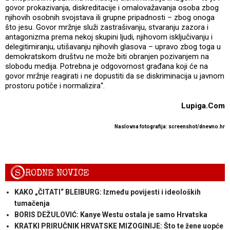
govor prokazivanja, diskreditacije i omalovažavanja osoba zbog
njihovih osobnih svojstava ili grupne pripadnosti – zbog onoga
što jesu. Govor mržnje služi zastrašivanju, stvaranju zazora i
antagonizma prema nekoj skupini ljudi, njihovom isključivanju i
delegitimiranju, utišavanju njihovih glasova – upravo zbog toga u
demokratskom društvu ne može biti obranjen pozivanjem na
slobodu medija. Potrebna je odgovornost građana koji će na
govor mržnje reagirati i ne dopustiti da se diskriminacija u javnom
prostoru potiče i normalizira“.
Lupiga.Com
Naslovna fotografija: screenshot/dnevno.hr
S
RODNE NOVICE
KAKO „ČITATI“ BLEIBURG: Između povijesti i ideoloških
tumačenja
BORIS DEŽULOVIĆ: Kanye Westu ostala je samo Hrvatska
KRATKI PRIRUČNIK HRVATSKE MIZOGINIJE: Što te žene uopće