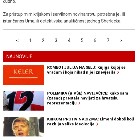
čudno.
Za pristup mimikrijskom i servilnom novinarstvu, potrebna je , ili
istančanos Uma, ili detektivska analitičnost jednog Sherlocka.
<
1
2
3
4
5
6
7
>
NAJNOVIJE
ROMEO I JULIJA NA SELU: Knjiga kojoj se
vraćam i koja nikad nije iznevjerila
POLEMIKA (BIVŠE) NAVIJAČICE: Kako sam
(zasad) prestala navijati za hrvatsku
reprezentaciju
KRIKOM PROTIV NACIZMA: Limeni doboš koji
razbija velike ideologije