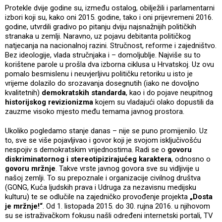
Protekle dvije godine su, između ostalog, obilježili i parlamentarni
izbori koji su, kako oni 2015. godine, tako i oni prijevremeni 2016.
godine, utvrdili gradivo po pitanju dviju najsnažnijih političkih
stranaka u zemlji. Naravno, uz pojavu debitanta političkog
natjecanja na nacionalnoj razini. Stručnost, reforme i zajedništvo.
Bez ideologije, vlada stručnjaka i – domoljublje. Najviše su to
korištene parole u prošla dva izborna ciklusa u Hrvatskoj. Uz ovu
pomalo besmislenu i neuvjerljivu političku retoriku u isto je
vrijeme dolazilo do srozavanja dosegnutih (iako ne dovoljno
kvalitetnih)
demokratskih standarda
, kao i do pojave neupitnog
historijskog revizionizma
kojem su vladajući olako dopustili da
zauzme visoko mjesto među temama javnog prostora.
Ukoliko pogledamo stanje danas – nije se puno promijenilo. Uz
to, sve se više pojavljivao i govor koji je svojom isključivošću
nespojiv s demokratskim vrijednostima. Radi se o
govoru
diskriminatornog i stereotipizirajućeg karaktera
, odnosno o
govoru mržnje
. Takve vrste javnog govora sve su vidljivije u
našoj zemlji. To su prepoznale i organizacije civilnog društva
(GONG, Kuća ljudskih prava i Udruga za nezavisnu medijsku
kulturu) te se odlučile na zajedničko provođenje projekta
„Dosta
je mržnje!“
. Od 1. listopada 2015. do 30. rujna 2016. u njihovom
su se istraživačkom fokusu našli određeni internetski portali, TV