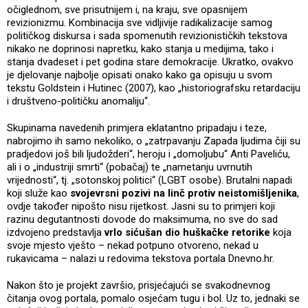
očiglednom, sve prisutnijem i, na kraju, sve opasnijem
revizionizmu. Kombinacija sve vidljivije radikalizacije samog
političkog diskursa i sada spomenutih revizionističkih tekstova
nikako ne doprinosi napretku, kako stanja u medijima, tako i
stanja dvadeset i pet godina stare demokracije. Ukratko, ovakvo
je djelovanje najbolje opisati onako kako ga opisuju u svom
tekstu Goldstein i Hutinec (2007), kao „historiografsku retardaciju
i društveno-političku anomaliju“.
Skupinama navedenih primjera eklatantno pripadaju i teze,
nabrojimo ih samo nekoliko, o „zatrpavanju Zapada ljudima čiji su
pradjedovi još bili ljudožderi“, heroju i „domoljubu“ Anti Paveliću,
ali i o „industriji smrti“ (pobačaj) te „nametanju uvrnutih
vrijednosti“, tj. „sotonskoj politici“ (LGBT osobe). Brutalni napadi
koji služe kao
svojevrsni pozivi na linč protiv neistomišljenika
,
ovdje također nipošto nisu rijetkost. Jasni su to primjeri koji
razinu degutantnosti dovode do maksimuma, no sve do sad
izdvojeno predstavlja
vrlo sićušan dio huškačke retorike
koja
svoje mjesto vješto – nekad potpuno otvoreno, nekad u
rukavicama – nalazi u redovima tekstova portala Dnevno.hr.
Nakon što je projekt završio, prisjećajući se svakodnevnog
čitanja ovog portala, pomalo osjećam tugu i bol. Uz to, jednaki se