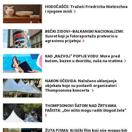
HODOČAŠĆE: Tražeći Friedricha Nietzschea
i njegove misli
BEČKI ZIDOVI–BALKANSKI NACIONALIZMI:
Susret koji je fotoreportažu pretvorio u
agresivnu prijetnju
KAD „RAZVOJ“ POPIJE VODU: More pred
kućom, bazen u dvorištu, suša na vratima
NAKON OČEVIDA: Naloženo uklanjanje
objekata koje su postavili organizatori
Thompsonova koncerta
THOMPSONOVI ŠATORI NAD ŽRTVAMA
FAŠISTA: „Oni očito mogu raditi štogod žele“
ŽUTA PISMA: Kritički film koji nije mogao biti