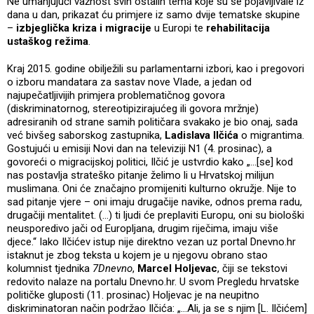
Ne umanjujući važnost svih ostalih tema koje su se pojavljivale iz
dana u dan, prikazat ću primjere iz samo dvije tematske skupine
–
izbjeglička kriza i migracije
u Europi te
rehabilitacija
ustaškog režima
.
Kraj 2015. godine obilježili su parlamentarni izbori, kao i pregovori
o izboru mandatara za sastav nove Vlade, a jedan od
najupečatljivijih primjera problematičnog govora
(diskriminatornog, stereotipizirajućeg ili govora mržnje)
adresiranih od strane samih političara svakako je bio onaj, sada
već bivšeg saborskog zastupnika,
Ladislava Ilčića
o migrantima.
Gostujući u emisiji Novi dan na televiziji N1 (4. prosinac), a
govoreći o migracijskoj politici, Ilčić je ustvrdio kako „…[se] kod
nas postavlja strateško pitanje želimo li u Hrvatskoj milijun
muslimana. Oni će značajno promijeniti kulturno okružje. Nije to
sad pitanje vjere – oni imaju drugačije navike, odnos prema radu,
drugačiji mentalitet. (…) ti ljudi će preplaviti Europu, oni su biološki
neusporedivo jači od Europljana, drugim riječima, imaju više
djece.“ Iako Ilčićev istup nije direktno vezan uz portal Dnevno.hr
istaknut je zbog teksta u kojem je u njegovu obrano stao
kolumnist tjednika
7Dnevno
,
Marcel Holjevac
, čiji se tekstovi
redovito nalaze na portalu Dnevno.hr. U svom Pregledu hrvatske
političke gluposti (11. prosinac) Holjevac je na neupitno
diskriminatoran način podržao Ilčića: „...Ali, ja se s njim [L. Ilčićem]