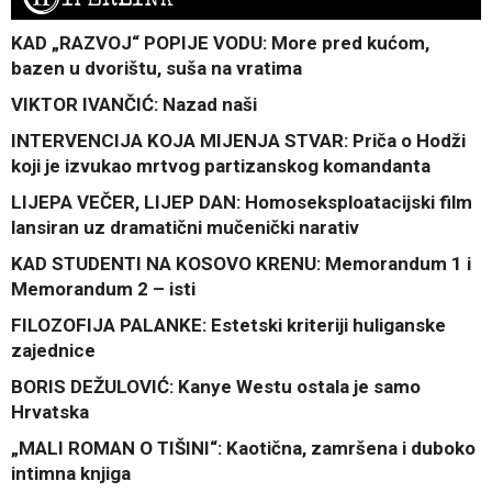
KAD „RAZVOJ“ POPIJE VODU: More pred kućom,
bazen u dvorištu, suša na vratima
VIKTOR IVANČIĆ: Nazad naši
INTERVENCIJA KOJA MIJENJA STVAR: Priča o Hodži
koji je izvukao mrtvog partizanskog komandanta
LIJEPA VEČER, LIJEP DAN: Homoseksploatacijski film
lansiran uz dramatični mučenički narativ
KAD STUDENTI NA KOSOVO KRENU: Memorandum 1 i
Memorandum 2 – isti
FILOZOFIJA PALANKE: Estetski kriteriji huliganske
zajednice
BORIS DEŽULOVIĆ: Kanye Westu ostala je samo
Hrvatska
„MALI ROMAN O TIŠINI“: Kaotična, zamršena i duboko
intimna knjiga