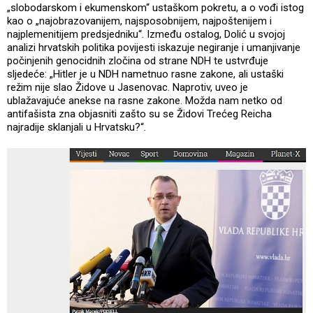
„slobodarskom i ekumenskom“ ustaškom pokretu, a o vođi istog
kao o „najobrazovanijem, najsposobnijem, najpoštenijem i
najplemenitijem predsjedniku“. Između ostalog, Dolić u svojoj
analizi hrvatskih politika povijesti iskazuje negiranje i umanjivanje
počinjenih genocidnih zločina od strane NDH te ustvrđuje
sljedeće: „Hitler je u NDH nametnuo rasne zakone, ali ustaški
režim nije slao Židove u Jasenovac. Naprotiv, uveo je
ublažavajuće anekse na rasne zakone. Možda nam netko od
antifašista zna objasniti zašto su se Židovi Trećeg Reicha
najradije sklanjali u Hrvatsku?“.