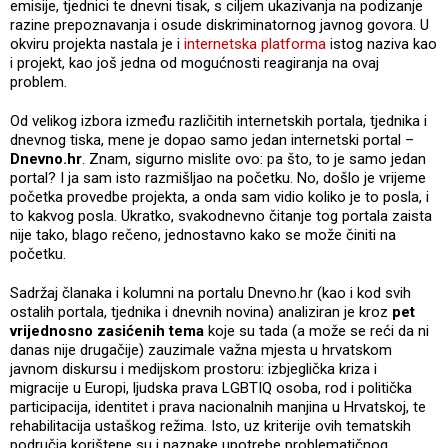
emisije, tjednici te dnevni tisak, s ciljem ukazivanja na podizanje
razine prepoznavanja i osude diskriminatornog javnog govora. U
okviru projekta nastala je i
internetska platforma
istog naziva kao
i projekt, kao još jedna od mogućnosti reagiranja na ovaj
problem.
Od velikog izbora između različitih internetskih portala, tjednika i
dnevnog tiska, mene je dopao samo jedan internetski portal –
Dnevno.hr
. Znam, sigurno mislite ovo: pa što, to je samo jedan
portal? I ja sam isto razmišljao na početku. No, došlo je vrijeme
početka provedbe projekta, a onda sam vidio koliko je to posla, i
to kakvog posla. Ukratko, svakodnevno čitanje tog portala zaista
nije tako, blago rečeno, jednostavno kako se može činiti na
početku.
Sadržaj članaka i kolumni na portalu Dnevno.hr (kao i kod svih
ostalih portala, tjednika i dnevnih novina) analiziran je kroz
pet
vrijednosno zasićenih tema
koje su tada (a može se reći da ni
danas nije drugačije) zauzimale važna mjesta u hrvatskom
javnom diskursu i medijskom prostoru: izbjeglička kriza i
migracije u Europi, ljudska prava LGBTIQ osoba, rod i politička
participacija, identitet i prava nacionalnih manjina u Hrvatskoj, te
rehabilitacija ustaškog režima. Isto, uz kriterije ovih tematskih
područja korištene su i naznake upotrebe problematičnog