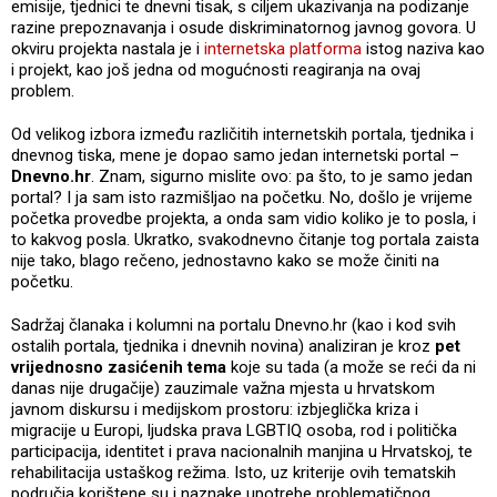
emisije, tjednici te dnevni tisak, s ciljem ukazivanja na podizanje
razine prepoznavanja i osude diskriminatornog javnog govora. U
okviru projekta nastala je i
internetska platforma
istog naziva kao
i projekt, kao još jedna od mogućnosti reagiranja na ovaj
problem.
Od velikog izbora između različitih internetskih portala, tjednika i
dnevnog tiska, mene je dopao samo jedan internetski portal –
Dnevno.hr
. Znam, sigurno mislite ovo: pa što, to je samo jedan
portal? I ja sam isto razmišljao na početku. No, došlo je vrijeme
početka provedbe projekta, a onda sam vidio koliko je to posla, i
to kakvog posla. Ukratko, svakodnevno čitanje tog portala zaista
nije tako, blago rečeno, jednostavno kako se može činiti na
početku.
Sadržaj članaka i kolumni na portalu Dnevno.hr (kao i kod svih
ostalih portala, tjednika i dnevnih novina) analiziran je kroz
pet
vrijednosno zasićenih tema
koje su tada (a može se reći da ni
danas nije drugačije) zauzimale važna mjesta u hrvatskom
javnom diskursu i medijskom prostoru: izbjeglička kriza i
migracije u Europi, ljudska prava LGBTIQ osoba, rod i politička
participacija, identitet i prava nacionalnih manjina u Hrvatskoj, te
rehabilitacija ustaškog režima. Isto, uz kriterije ovih tematskih
područja korištene su i naznake upotrebe problematičnog