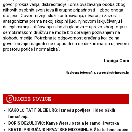
govor prokazivanja, diskreditacije i omalovažavanja osoba zbog
njihovih osobnih svojstava ili grupne pripadnosti – zbog onoga
što jesu. Govor mržnje služi zastrašivanju, stvaranju zazora i
antagonizma prema nekoj skupini ljudi, njihovom isključivanju i
delegitimiranju, utišavanju njihovih glasova – upravo zbog toga u
demokratskom društvu ne može biti obranjen pozivanjem na
slobodu medija. Potrebna je odgovornost građana koji će na
govor mržnje reagirati i ne dopustiti da se diskriminacija u javnom
prostoru potiče i normalizira“.
Lupiga.Com
Naslovna fotografija: screenshot/dnevno.hr
S
RODNE NOVICE
KAKO „ČITATI“ BLEIBURG: Između povijesti i ideoloških
tumačenja
BORIS DEŽULOVIĆ: Kanye Westu ostala je samo Hrvatska
KRATKI PRIRUČNIK HRVATSKE MIZOGINIJE: Što te žene uopće