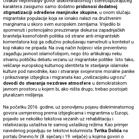
Ovakav neprihvatljiv govor diskriminatornog i stereotipizirajućeg
karaktera zasigurno samo dodatno
pridonosi dodatnoj
stigmatizaciji određene manjinske skupine
, u ovom slučaju
migrantske populacije koja se ionako nalazi na društvenim
marginama u skoro svim europskim zemljama. Vrijedilo bi
spomenuti i potencijalno preuzimanje diskursa zapadnjačkih
branitelja ksenofobnih politika od strane anti-imigrantskih
komentatora koji ga odlučno pokušavaju nametnuti u kontekst u
koji nikako ne pripada. Na ovaj način
holjevci
više preventivno
zagađuju javnost islamofobijom, nego što artikuliraju neku
stvarnu političku debatu vezanu uz migrantske politike. Isto tako,
veličanje europskog kulturnog identiteta te stavljanje islamske
kulture pod navodnike, kao i stvaranje svojevrsne moralne panike
i prikazivanje izbjeglica i migranata kao „civilizacijsku ugrozu“
dovodi do stvaranja nezdrave atmosfere
u demokratskom
javnom prostoru u kojem bi, ako ništa drugo, trebao postojati
pluralizam mišljenja.
Na početku 2016. godine, uz ponovljenu pojavu diskriminatornog
govora usmjerenog prema izbjeglicama i migrantima u Europi,
pojavilo se nekoliko tekstova vezanih uz rehabilitaciju i
relativizaciju ustaštva te samog ustaškog režima. Kao primjer
navedenog pojavljuju se tekstovi kolumnista
Tvrtka Dolića
na
portalu Dnevno.hr (8. siječanj i 19. veljače) u kojima govori o