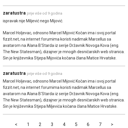
zaratustra
prije više od 9 godina
ispravak nije Miljević nego Mijović.
Marcel Holjevac, odnosno Marcel Mijović Kočan ima i svoj portal
fizzit.net, na internet forumima koristi nadimak Marcellus sa
avatarom na Alana B'Starda iz serije Državnik Novoga Kova (eng.
The New Statesman), dizajner je mnogih desničarskih web stranica.
Sin je književnika Stjepa Mijovića kočana člana Matice Hrvatske.
zaratustra
prije više od 9 godina
Marcel Holjevac, odnosno Marcel Mijović Kočan ima i svoj portal
fizzit.net, na internet forumima koristi nadimak Marcellus sa
avatarom na Alana B'Starda iz serije Državnik Novoga Kova (eng.
The New Statesman), dizajner je mnogih desničarskih web stranica.
Sin je književnika Stjepa Miljevića kočana člana Matice Hrvatske.
<
1
2
3
4
5
6
7
>