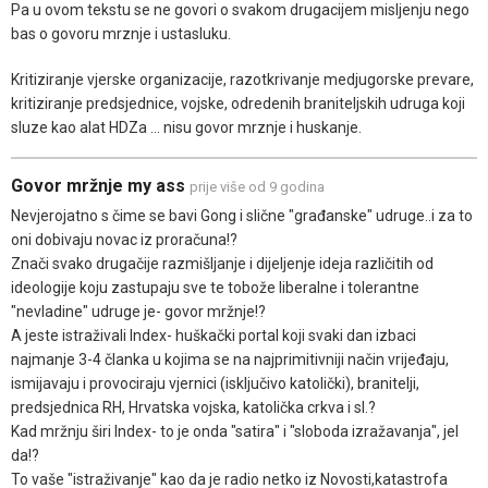
Pa u ovom tekstu se ne govori o svakom drugacijem misljenju nego
bas o govoru mrznje i ustasluku.
Kritiziranje vjerske organizacije, razotkrivanje medjugorske prevare,
kritiziranje predsjednice, vojske, odredenih braniteljskih udruga koji
sluze kao alat HDZa ... nisu govor mrznje i huskanje.
Govor mržnje my ass
prije više od 9 godina
Nevjerojatno s čime se bavi Gong i slične "građanske" udruge..i za to
oni dobivaju novac iz proračuna!?
Znači svako drugačije razmišljanje i dijeljenje ideja različitih od
ideologije koju zastupaju sve te tobože liberalne i tolerantne
"nevladine" udruge je- govor mržnje!?
A jeste istraživali Index- huškački portal koji svaki dan izbaci
najmanje 3-4 članka u kojima se na najprimitivniji način vrijeđaju,
ismijavaju i provociraju vjernici (isključivo katolički), branitelji,
predsjednica RH, Hrvatska vojska, katolička crkva i sl.?
Kad mržnju širi Index- to je onda "satira" i "sloboda izražavanja", jel
da!?
To vaše "istraživanje" kao da je radio netko iz Novosti,katastrofa