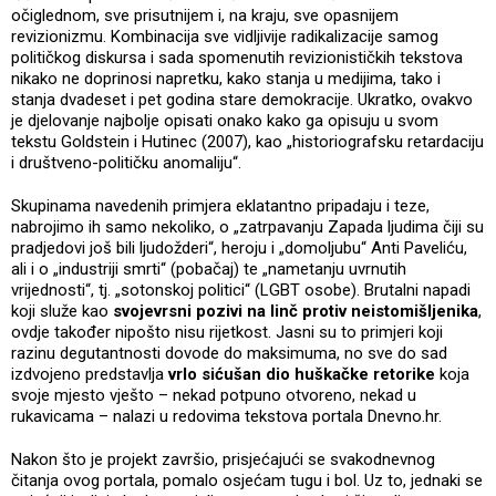
očiglednom, sve prisutnijem i, na kraju, sve opasnijem
revizionizmu. Kombinacija sve vidljivije radikalizacije samog
političkog diskursa i sada spomenutih revizionističkih tekstova
nikako ne doprinosi napretku, kako stanja u medijima, tako i
stanja dvadeset i pet godina stare demokracije. Ukratko, ovakvo
je djelovanje najbolje opisati onako kako ga opisuju u svom
tekstu Goldstein i Hutinec (2007), kao „historiografsku retardaciju
i društveno-političku anomaliju“.
Skupinama navedenih primjera eklatantno pripadaju i teze,
nabrojimo ih samo nekoliko, o „zatrpavanju Zapada ljudima čiji su
pradjedovi još bili ljudožderi“, heroju i „domoljubu“ Anti Paveliću,
ali i o „industriji smrti“ (pobačaj) te „nametanju uvrnutih
vrijednosti“, tj. „sotonskoj politici“ (LGBT osobe). Brutalni napadi
koji služe kao
svojevrsni pozivi na linč protiv neistomišljenika
,
ovdje također nipošto nisu rijetkost. Jasni su to primjeri koji
razinu degutantnosti dovode do maksimuma, no sve do sad
izdvojeno predstavlja
vrlo sićušan dio huškačke retorike
koja
svoje mjesto vješto – nekad potpuno otvoreno, nekad u
rukavicama – nalazi u redovima tekstova portala Dnevno.hr.
Nakon što je projekt završio, prisjećajući se svakodnevnog
čitanja ovog portala, pomalo osjećam tugu i bol. Uz to, jednaki se