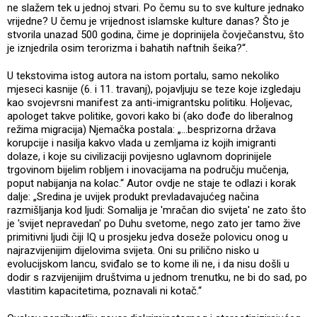
ne slažem tek u jednoj stvari. Po čemu su to sve kulture jednako
vrijedne? U čemu je vrijednost islamske kulture danas? Što je
stvorila unazad 500 godina, čime je doprinijela čovječanstvu, što
je iznjedrila osim terorizma i bahatih naftnih šeika?“.
U tekstovima istog autora na istom portalu, samo nekoliko
mjeseci kasnije (6. i 11. travanj), pojavljuju se teze koje izgledaju
kao svojevrsni manifest za anti-imigrantsku politiku. Holjevac,
apologet takve politike, govori kako bi (ako dođe do liberalnog
režima migracija) Njemačka postala: „…besprizorna država
korupcije i nasilja kakvo vlada u zemljama iz kojih imigranti
dolaze, i koje su civilizaciji povijesno uglavnom doprinijele
trgovinom bijelim robljem i inovacijama na području mučenja,
poput nabijanja na kolac.“ Autor ovdje ne staje te odlazi i korak
dalje: „Sredina je uvijek produkt prevladavajućeg načina
razmišljanja kod ljudi: Somalija je 'mračan dio svijeta' ne zato što
je 'svijet nepravedan' po Duhu svetome, nego zato jer tamo žive
primitivni ljudi čiji IQ u prosjeku jedva doseže polovicu onog u
najrazvijenijim dijelovima svijeta. Oni su prilično nisko u
evolucijskom lancu, sviđalo se to kome ili ne, i da nisu došli u
dodir s razvijenijim društvima u jednom trenutku, ne bi do sad, po
vlastitim kapacitetima, poznavali ni kotač.“