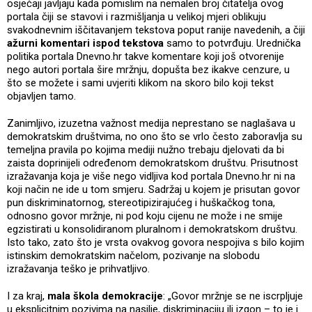
osjećaji javljaju kada pomislim na nemalen broj čitatelja ovog
portala čiji se stavovi i razmišljanja u velikoj mjeri oblikuju
svakodnevnim iščitavanjem tekstova poput ranije navedenih, a čiji
ažurni komentari ispod tekstova
samo to potvrđuju. Urednička
politika portala Dnevno.hr takve komentare koji još otvorenije
nego autori portala šire mržnju, dopušta bez ikakve cenzure, u
što se možete i sami uvjeriti klikom na skoro bilo koji tekst
objavljen tamo.
Zanimljivo, izuzetna važnost medija neprestano se naglašava u
demokratskim društvima, no ono što se vrlo često zaboravlja su
temeljna pravila po kojima mediji nužno trebaju djelovati da bi
zaista doprinijeli određenom demokratskom društvu. Prisutnost
izražavanja koja je više nego vidljiva kod portala Dnevno.hr ni na
koji način ne ide u tom smjeru. Sadržaj u kojem je prisutan govor
pun diskriminatornog, stereotipizirajućeg i huškačkog tona,
odnosno govor mržnje, ni pod koju cijenu ne može i ne smije
egzistirati u konsolidiranom pluralnom i demokratskom društvu.
Isto tako, zato što je vrsta ovakvog govora nespojiva s bilo kojim
istinskim demokratskim načelom, pozivanje na slobodu
izražavanja teško je prihvatljivo.
I za kraj,
mala škola demokracije
: „Govor mržnje se ne iscrpljuje
u eksplicitnim pozivima na nasilje, diskriminaciju ili izgon – to je i