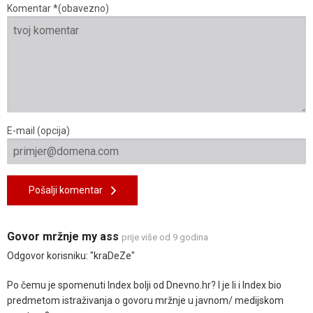
Komentar *(obavezno)
E-mail (opcija)
Pošalji komentar
Govor mržnje my ass
prije više od 9 godina
Odgovor korisniku: "kraDeZe"
Po čemu je spomenuti Index bolji od Dnevno.hr? I je li i Index bio
predmetom istraživanja o govoru mržnje u javnom/ medijskom