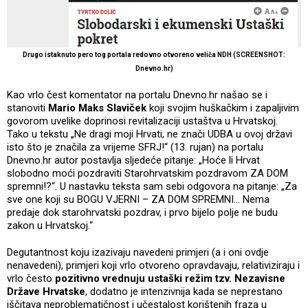
Drugo istaknuto pero tog portala redovno otvoreno veliča NDH (SCREENSHOT:
Dnevno.hr)
Kao vrlo čest komentator na portalu Dnevno.hr našao se i
stanoviti
Mario Maks Slaviček
koji svojim huškačkim i zapaljivim
govorom uvelike doprinosi revitalizaciji ustaštva u Hrvatskoj.
Tako u tekstu „Ne dragi moji Hrvati, ne znači UDBA u ovoj državi
isto što je značila za vrijeme SFRJ!“ (13. rujan) na portalu
Dnevno.hr autor postavlja sljedeće pitanje: „Hoće li Hrvat
slobodno moći pozdraviti Starohrvatskim pozdravom ZA DOM
spremni!?“. U nastavku teksta sam sebi odgovora na pitanje: „Za
sve one koji su BOGU VJERNI – ZA DOM SPREMNI… Nema
predaje dok starohrvatski pozdrav, i prvo bijelo polje ne budu
zakon u Hrvatskoj.“
Degutantnost koju izazivaju navedeni primjeri (a i oni ovdje
nenavedeni), primjeri koji vrlo otvoreno opravdavaju, relativiziraju i
vrlo često
pozitivno vrednuju ustaški režim tzv. Nezavisne
Države Hrvatske
, dodatno je intenzivnija kada se neprestano
iščitava neproblematičnost i učestalost korištenih fraza u