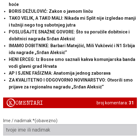
hoće
BORIS DEŽULOVIĆ: Zakon o javnom linču
TAKO VELIK, A TAKO MALI: Nikada mi Split nije izgledao manji
i tužniji nego tog subotnjeg jutra
POSLUŠAJTE SNAŽNE GOVORE: Što su poručile dobitnice i
dobitnici nagrada Srđan Aleksić
IMAMO DOBITNIKE: Barbari Matejčić, Mili Vukčević i N1 Srbija
idu nagrade „Srđan Aleksić“
HENI ERCEG: Iz Bosne smo saznali kakva komunjarska banda
vodi glavni grad Hrvata
AP I SJENE FAŠIZMA: Anatomija jednog zaborava
ZA KVALITETNO I ODGOVORNO NOVINARSTVO: Otvorili smo
prijave za regionalnu nagradu „Srđan Aleksić“
K
OMENTARI
broj komentara:
31
Ime / nadimak *(obavezno)