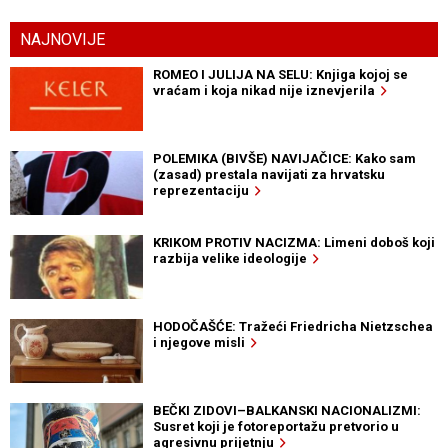
NAJNOVIJE
ROMEO I JULIJA NA SELU: Knjiga kojoj se
vraćam i koja nikad nije iznevjerila
POLEMIKA (BIVŠE) NAVIJAČICE: Kako sam
(zasad) prestala navijati za hrvatsku
reprezentaciju
KRIKOM PROTIV NACIZMA: Limeni doboš koji
razbija velike ideologije
HODOČAŠĆE: Tražeći Friedricha Nietzschea
i njegove misli
BEČKI ZIDOVI–BALKANSKI NACIONALIZMI:
Susret koji je fotoreportažu pretvorio u
agresivnu prijetnju