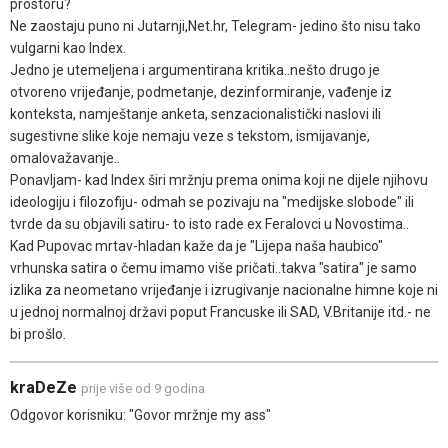
prostoru?
Ne zaostaju puno ni Jutarnji,Net.hr, Telegram- jedino što nisu tako
vulgarni kao Index.
Jedno je utemeljena i argumentirana kritika..nešto drugo je
otvoreno vrijeđanje, podmetanje, dezinformiranje, vađenje iz
konteksta, namještanje anketa, senzacionalistički naslovi ili
sugestivne slike koje nemaju veze s tekstom, ismijavanje,
omalovažavanje..
Ponavljam- kad Index širi mržnju prema onima koji ne dijele njihovu
ideologiju i filozofiju- odmah se pozivaju na "medijske slobode" ili
tvrde da su objavili satiru- to isto rade ex Feralovci u Novostima..
Kad Pupovac mrtav-hladan kaže da je "Lijepa naša haubico"
vrhunska satira o čemu imamo više pričati..takva "satira" je samo
izlika za neometano vrijeđanje i izrugivanje nacionalne himne koje ni
u jednoj normalnoj državi poput Francuske ili SAD, V.Britanije itd.- ne
bi prošlo.
kraDeZe
prije više od 9 godina
Odgovor korisniku: "Govor mržnje my ass"