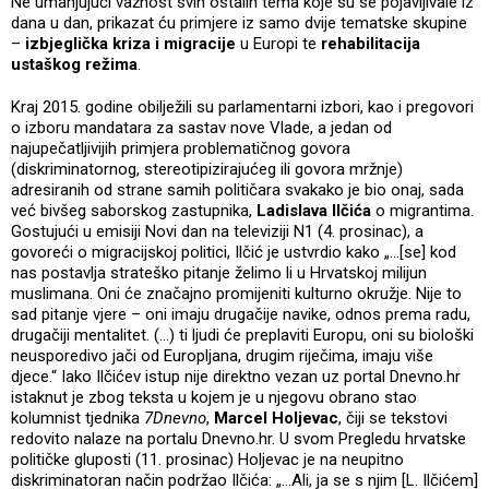
Ne umanjujući važnost svih ostalih tema koje su se pojavljivale iz
dana u dan, prikazat ću primjere iz samo dvije tematske skupine
–
izbjeglička kriza i migracije
u Europi te
rehabilitacija
ustaškog režima
.
Kraj 2015. godine obilježili su parlamentarni izbori, kao i pregovori
o izboru mandatara za sastav nove Vlade, a jedan od
najupečatljivijih primjera problematičnog govora
(diskriminatornog, stereotipizirajućeg ili govora mržnje)
adresiranih od strane samih političara svakako je bio onaj, sada
već bivšeg saborskog zastupnika,
Ladislava Ilčića
o migrantima.
Gostujući u emisiji Novi dan na televiziji N1 (4. prosinac), a
govoreći o migracijskoj politici, Ilčić je ustvrdio kako „…[se] kod
nas postavlja strateško pitanje želimo li u Hrvatskoj milijun
muslimana. Oni će značajno promijeniti kulturno okružje. Nije to
sad pitanje vjere – oni imaju drugačije navike, odnos prema radu,
drugačiji mentalitet. (…) ti ljudi će preplaviti Europu, oni su biološki
neusporedivo jači od Europljana, drugim riječima, imaju više
djece.“ Iako Ilčićev istup nije direktno vezan uz portal Dnevno.hr
istaknut je zbog teksta u kojem je u njegovu obrano stao
kolumnist tjednika
7Dnevno
,
Marcel Holjevac
, čiji se tekstovi
redovito nalaze na portalu Dnevno.hr. U svom Pregledu hrvatske
političke gluposti (11. prosinac) Holjevac je na neupitno
diskriminatoran način podržao Ilčića: „...Ali, ja se s njim [L. Ilčićem]