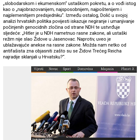
„slobodarskom i ekumenskom“ ustaškom pokretu, a o vođi istog
kao o „najobrazovanijem, najsposobnijem, najpoštenijem i
najplemenitijem predsjedniku“. Između ostalog, Dolić u svojoj
analizi hrvatskih politika povijesti iskazuje negiranje i umanjivanje
počinjenih genocidnih zločina od strane NDH te ustvrđuje
sljedeće: „Hitler je u NDH nametnuo rasne zakone, ali ustaški
režim nije slao Židove u Jasenovac. Naprotiv, uveo je
ublažavajuće anekse na rasne zakone. Možda nam netko od
antifašista zna objasniti zašto su se Židovi Trećeg Reicha
najradije sklanjali u Hrvatsku?“.