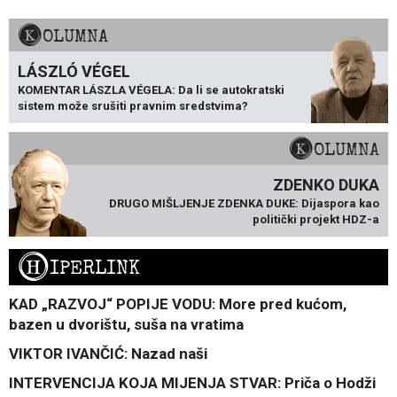
KOLUMNA
LÁSZLÓ VÉGEL
KOMENTAR LÁSZLA VÉGELA: Da li se autokratski
sistem može srušiti pravnim sredstvima?
KOLUMNA
ZDENKO DUKA
DRUGO MIŠLJENJE ZDENKA DUKE: Dijaspora kao
politički projekt HDZ-a
H
IPERLINK
KAD „RAZVOJ“ POPIJE VODU: More pred kućom,
bazen u dvorištu, suša na vratima
VIKTOR IVANČIĆ: Nazad naši
INTERVENCIJA KOJA MIJENJA STVAR: Priča o Hodži