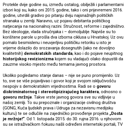
Protekle dvije godine su, između ostalog, obilježili i parlamentarni
izbori koji su, kako oni 2015. godine, tako i oni prijevremeni 2016.
godine, utvrdili gradivo po pitanju dviju najsnažnijih političkih
stranaka u zemlji. Naravno, uz pojavu debitanta političkog
natjecanja na nacionalnoj razini. Stručnost, reforme i zajedništvo.
Bez ideologije, vlada stručnjaka i – domoljublje. Najviše su to
korištene parole u prošla dva izborna ciklusa u Hrvatskoj. Uz ovu
pomalo besmislenu i neuvjerljivu političku retoriku u isto je
vrijeme dolazilo do srozavanja dosegnutih (iako ne dovoljno
kvalitetnih)
demokratskih standarda
, kao i do pojave neupitnog
historijskog revizionizma
kojem su vladajući olako dopustili da
zauzme visoko mjesto među temama javnog prostora.
Ukoliko pogledamo stanje danas – nije se puno promijenilo. Uz
to, sve se više pojavljivao i govor koji je svojom isključivošću
nespojiv s demokratskim vrijednostima. Radi se o
govoru
diskriminatornog i stereotipizirajućeg karaktera
, odnosno o
govoru mržnje
. Takve vrste javnog govora sve su vidljivije u
našoj zemlji. To su prepoznale i organizacije civilnog društva
(GONG, Kuća ljudskih prava i Udruga za nezavisnu medijsku
kulturu) te se odlučile na zajedničko provođenje projekta
„Dosta
je mržnje!“
. Od 1. listopada 2015. do 30. rujna 2016. u njihovom
su se istraživačkom fokusu našli određeni internetski portali, TV