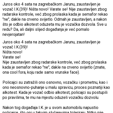
Juros oko 4 sata na zagrebačkom Jarunu, zaustavljen je
vozač I.K.(39)! Ništa novo! Varate se! Nije zaustavljen zbog
radarske kontrole, već zbog prolaska kada je semafor rekao
"ne", dakle na crveno svijetlo. Odmah je zaustavljen, a nakon
što je odbio alkotest oduzeta mu je vozačka dozvola. Sve u
redu? Da, ali daljni slijed događanja je već pomalo
nevjerojatan!
Juros oko 4 sata na zagrebačkom Jarunu, zaustavljen je
vozač I.K.(39)!
Ništa novo!
Varate se!
Nije zaustavljen zbog radarske kontrole, već zbog prolaska
kada je semafor rekao "ne", dakle na crveno svijetlo (znate,
ona cool fora, koju rade samo vrunske face).
Policajci su zatražili ono osnovno, vozačku i prometnu, kao i
ono neosnovno-puhanje u malu spravicu, proces poznatiji kao
alkotest. Kada je vozač odbio alkotest, policajci su postupili
po pravilima, te mu na mjestu oduzeli vozačku dozvolu.
Nakon tog događaja I.K. je u svom automobilu napustio
policajce, što oni u takvim slučajevima toleriraju. Nitko nije