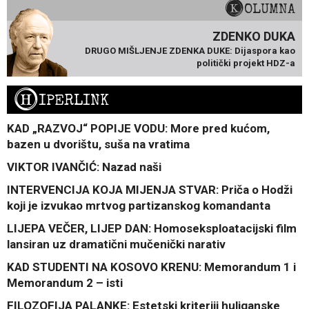
KOLUMNA
ZDENKO DUKA
DRUGO MIŠLJENJE ZDENKA DUKE: Dijaspora kao
politički projekt HDZ-a
H
IPERLINK
KAD „RAZVOJ“ POPIJE VODU: More pred kućom,
bazen u dvorištu, suša na vratima
VIKTOR IVANČIĆ: Nazad naši
INTERVENCIJA KOJA MIJENJA STVAR: Priča o Hodži
koji je izvukao mrtvog partizanskog komandanta
LIJEPA VEČER, LIJEP DAN: Homoseksploatacijski film
lansiran uz dramatični mučenički narativ
KAD STUDENTI NA KOSOVO KRENU: Memorandum 1 i
Memorandum 2 – isti
FILOZOFIJA PALANKE: Estetski kriteriji huliganske