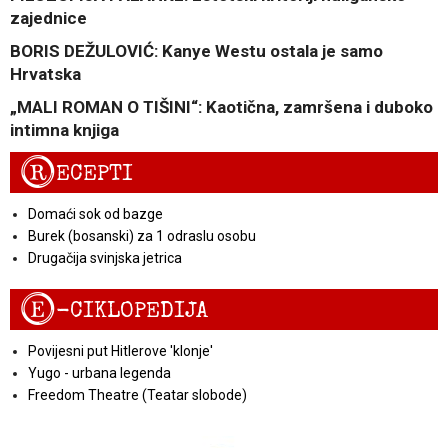
zajednice
BORIS DEŽULOVIĆ: Kanye Westu ostala je samo
Hrvatska
„MALI ROMAN O TIŠINI“: Kaotična, zamršena i duboko
intimna knjiga
R
ECEPTI
Domaći sok od bazge
Burek (bosanski) za 1 odraslu osobu
Drugačija svinjska jetrica
E
-CIKLOPEDIJA
Povijesni put Hitlerove 'klonje'
Yugo - urbana legenda
Freedom Theatre (Teatar slobode)