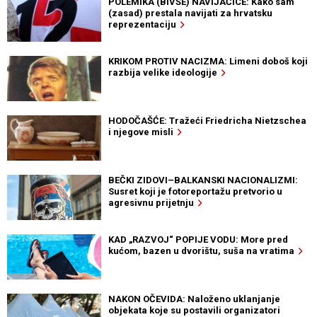
POLEMIKA (BIVŠE) NAVIJAČICE: Kako sam
(zasad) prestala navijati za hrvatsku
reprezentaciju
KRIKOM PROTIV NACIZMA: Limeni doboš koji
razbija velike ideologije
HODOČAŠĆE: Tražeći Friedricha Nietzschea
i njegove misli
BEČKI ZIDOVI–BALKANSKI NACIONALIZMI:
Susret koji je fotoreportažu pretvorio u
agresivnu prijetnju
KAD „RAZVOJ“ POPIJE VODU: More pred
kućom, bazen u dvorištu, suša na vratima
NAKON OČEVIDA: Naloženo uklanjanje
objekata koje su postavili organizatori