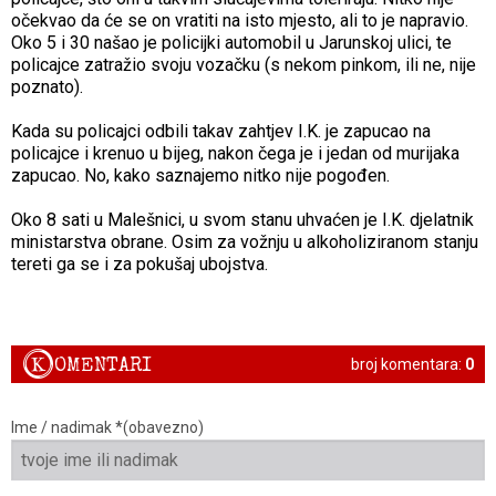
očekvao da će se on vratiti na isto mjesto, ali to je napravio.
Oko 5 i 30 našao je policijki automobil u Jarunskoj ulici, te
policajce zatražio svoju vozačku (s nekom pinkom, ili ne, nije
poznato).
Kada su policajci odbili takav zahtjev I.K. je zapucao na
policajce i krenuo u bijeg, nakon čega je i jedan od murijaka
zapucao. No, kako saznajemo nitko nije pogođen.
Oko 8 sati u Malešnici, u svom stanu uhvaćen je I.K. djelatnik
ministarstva obrane. Osim za vožnju u alkoholiziranom stanju
tereti ga se i za pokušaj ubojstva.
K
OMENTARI
broj komentara:
0
Ime / nadimak *(obavezno)