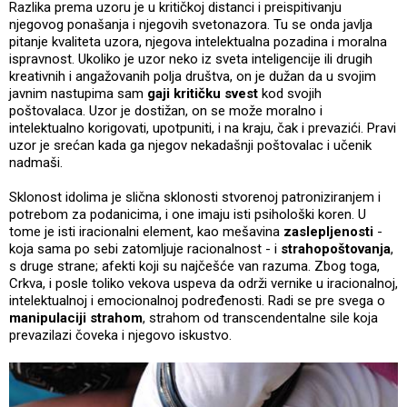
Razlika prema uzoru je u kritičkoj distanci i preispitivanju
njegovog ponašanja i njegovih svetonazora. Tu se onda javlja
pitanje kvaliteta uzora, njegova intelektualna pozadina i moralna
ispravnost. Ukoliko je uzor neko iz sveta inteligencije ili drugih
kreativnih i angažovanih polja društva, on je dužan da u svojim
javnim nastupima sam
gaji kritičku svest
kod svojih
poštovalaca. Uzor je dostižan, on se može moralno i
intelektualno korigovati, upotpuniti, i na kraju, čak i prevazići. Pravi
uzor je srećan kada ga njegov nekadašnji poštovalac i učenik
nadmaši.
Sklonost idolima je slična sklonosti stvorenoj patroniziranjem i
potrebom za podanicima, i one imaju isti psihološki koren. U
tome je isti iracionalni element, kao mešavina
zaslepljenosti
-
koja sama po sebi zatomljuje racionalnost - i
strahopoštovanja
,
s druge strane; afekti koji su najčešće van razuma. Zbog toga,
Crkva, i posle toliko vekova uspeva da održi vernike u iracionalnoj,
intelektualnoj i emocionalnoj podređenosti. Radi se pre svega o
manipulaciji strahom
, strahom od transcendentalne sile koja
prevazilazi čoveka i njegovo iskustvo.