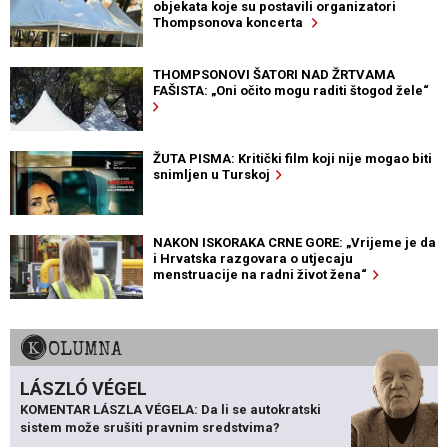
objekata koje su postavili organizatori
Thompsonova koncerta
THOMPSONOVI ŠATORI NAD ŽRTVAMA
FAŠISTA: „Oni očito mogu raditi štogod žele“
ŽUTA PISMA: Kritički film koji nije mogao biti
snimljen u Turskoj
NAKON ISKORAKA CRNE GORE: „Vrijeme je da
i Hrvatska razgovara o utjecaju
menstruacije na radni život žena“
KOLUMNA
LÁSZLÓ VÉGEL
KOMENTAR LÁSZLA VÉGELA: Da li se autokratski
sistem može srušiti pravnim sredstvima?