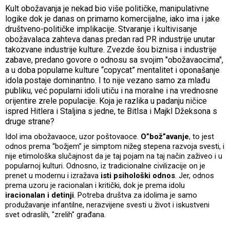
Kult obožavanja je nekad bio više političke, manipulativne
logike dok je danas on primarno komercijalne, iako ima i jake
društveno-političke implikacije. Stvaranje i kultivisanje
obožavalaca zahteva danas predan rad PR industrije unutar
takozvane industrije kulture. Zvezde šou biznisa i industrije
zabave, predano govore o odnosu sa svojim "obožavaocima",
a u doba popularne kulture “copycat” mentalitet i oponašanje
idola postaje dominantno. I to nije vezano samo za mlađu
publiku, već popularni idoli utiču i na moralne i na vrednosne
orijentire zrele populacije. Koja je razlika u padanju ničice
ispred Hitlera i Staljina s jedne, te Bitlsa i Majkl Džeksona s
druge strane?
Idol ima obožavaoce, uzor poštovaoce.
O”bož”avanje
, to jest
odnos prema “božjem” je simptom nižeg stepena razvoja svesti, i
nije etimološka slučajnost da je taj pojam na taj način zaživeo i u
popularnoj kulturi. Odnosno, iz tradicionalne civilizacije on je
prenet u modernu i izražava
isti psihološki odnos
. Jer, odnos
prema uzoru je racionalan i kritički, dok je prema idolu
iracionalan i detinji
. Potreba društva za idolima je samo
produžavanje infantilne, nerazvijene svesti u život i iskustveni
svet odraslih, "zrelih" građana.