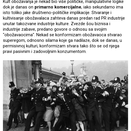
Kult obožavanja je nekad bio više političke, manipulativne logike
dok je danas on
primarno komercijalne
, iako sekundarno ima
isto toliko jake društveno-političke implikacije. Stvaranje i
kultivisanje obožavalaca zahteva danas predan rad PR industrije
unutar takozvane industrije kulture. Zvezde šou biznisa i
industrije zabave, predano govore o odnosu sa svojim
"obožavaocima". Nekad se konformizam obožavaoca stvarao
superegom, odnosno silama koje ga nadilaze, dok se danas, u
permisivnoj kulturi, konformizam stvara tako što se od njega
pravi pasivnim i zadovoljnim konzumentom.