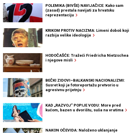
POLEMIKA (BIVŠE) NAVIJAČICE: Kako sam
(zasad) prestala navijati za hrvatsku
reprezentaciju
KRIKOM PROTIV NACIZMA: Limeni doboš koji
razbija velike ideologije
HODOČAŠĆE: Tražeći Friedricha Nietzschea
i njegove misli
BEČKI ZIDOVI–BALKANSKI NACIONALIZMI:
Susret koji je fotoreportažu pretvorio u
agresivnu prijetnju
KAD „RAZVOJ“ POPIJE VODU: More pred
kućom, bazen u dvorištu, suša na vratima
NAKON OČEVIDA: Naloženo uklanjanje