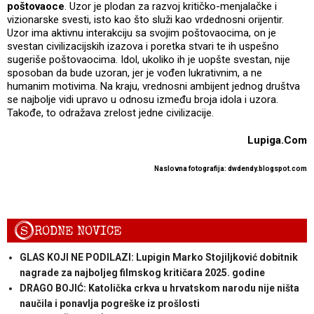
poštovaoce
. Uzor je plodan za razvoj kritičko-menjalačke i
vizionarske svesti, isto kao što služi kao vrdednosni orijentir.
Uzor ima aktivnu interakciju sa svojim poštovaocima, on je
svestan civilizacijskih izazova i poretka stvari te ih uspešno
sugeriše poštovaocima. Idol, ukoliko ih je uopšte svestan, nije
sposoban da bude uzoran, jer je vođen lukrativnim, a ne
humanim motivima. Na kraju, vrednosni ambijent jednog društva
se najbolje vidi upravo u odnosu između broja idola i uzora.
Takođe, to odražava zrelost jedne civilizacije.
Lupiga.Com
Naslovna fotografija: dwdendy.blogspot.com
S
RODNE NOVICE
GLAS KOJI NE PODILAZI: Lupigin Marko Stojiljković dobitnik
nagrade za najboljeg filmskog kritičara 2025. godine
DRAGO BOJIĆ: Katolička crkva u hrvatskom narodu nije ništa
naučila i ponavlja pogreške iz prošlosti