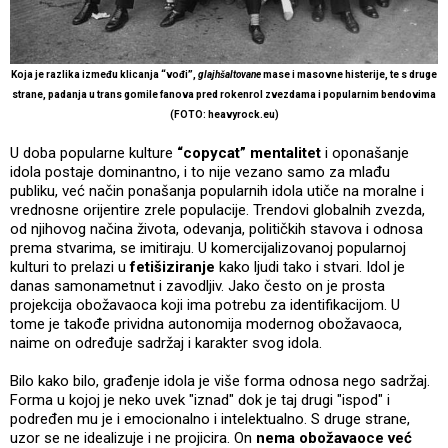
Koja je razlika između klicanja “vođi”,
glajhšaltovane
mase i masovne histerije, te s druge
strane, padanja u trans gomile fanova pred rokenrol zvezdama i popularnim bendovima
(FOTO: heavyrock.eu)
U doba popularne kulture
“copycat” mentalitet
i oponašanje
idola postaje dominantno, i to nije vezano samo za mlađu
publiku, već način ponašanja popularnih idola utiče na moralne i
vrednosne orijentire zrele populacije. Trendovi globalnih zvezda,
od njihovog načina života, odevanja, političkih stavova i odnosa
prema stvarima, se imitiraju. U komercijalizovanoj popularnoj
kulturi to prelazi u
fetišiziranje
kako ljudi tako i stvari. Idol je
danas samonametnut i zavodljiv. Jako često on je prosta
projekcija obožavaoca koji ima potrebu za identifikacijom. U
tome je takođe prividna autonomija modernog obožavaoca,
naime on određuje sadržaj i karakter svog idola.
Bilo kako bilo, građenje idola je više forma odnosa nego sadržaj.
Forma u kojoj je neko uvek "iznad" dok je taj drugi "ispod" i
podređen mu je i emocionalno i intelektualno. S druge strane,
uzor se ne idealizuje i ne projicira. On
nema obožavaoce već