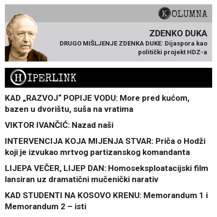
KOLUMNA
ZDENKO DUKA
DRUGO MIŠLJENJE ZDENKA DUKE: Dijaspora kao
politički projekt HDZ-a
H
IPERLINK
KAD „RAZVOJ“ POPIJE VODU: More pred kućom,
bazen u dvorištu, suša na vratima
VIKTOR IVANČIĆ: Nazad naši
INTERVENCIJA KOJA MIJENJA STVAR: Priča o Hodži
koji je izvukao mrtvog partizanskog komandanta
LIJEPA VEČER, LIJEP DAN: Homoseksploatacijski film
lansiran uz dramatični mučenički narativ
KAD STUDENTI NA KOSOVO KRENU: Memorandum 1 i
Memorandum 2 – isti