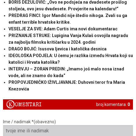
BORIS DEŽULOVIĆ: „Ovo ne podsjeća na dvadesete prošlog
stoljeća, ovo jesu dvadesete. Provjerite na kalendaru!“
PREDRAG FINCI: Igor Mandić nije štedio nikoga. Zvali su ga
enfant terrible hrvatske kritike.
VESELJE ZA SVE: Adam Curtis ima novi dokumentarac
PRIZNANJE STRUKE: Lupigina Vanja Kulaš osvojila nagradu
za najbolju filmsku kritičarku u 2024. godini
DRAGO BOJIĆ: ​Isusova ljevica i katolička desnica
IDEOLOŠKA PODJELA: U čemu je razlika između Hrvata koji su
katolici i Hrvata katolika?
INTERVJU – ZORAN PREDIN: „Imamo još malo nosa iznad
vode, ali ne znamo do kada“
PROPOVJEDNIČKO IŽIVLJAVANJE: Duhovni teror fra Maria
Knezovića
K
OMENTARI
broj komentara:
0
Ime / nadimak *(obavezno)