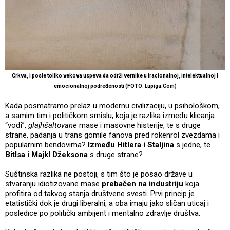
Crkva, i posle toliko vekova uspeva da održi vernike u iracionalnoj, intelektualnoj i
emocionalnoj podređenosti (FOTO: Lupiga.Com)
Kada posmatramo prelaz u modernu civilizaciju, u psihološkom,
a samim tim i političkom smislu, koja je razlika između klicanja
“vođi”,
glajhšaltovane
mase i masovne histerije, te s druge
strane, padanja u trans gomile fanova pred rokenrol zvezdama i
popularnim bendovima?
Između Hitlera i Staljina
s jedne, te
Bitlsa i Majkl Džeksona
s druge strane?
Suštinska razlika ne postoji, s tim što je posao države u
stvaranju idiotizovane mase
prebačen na industriju
koja
profitira od takvog stanja društvene svesti. Prvi princip je
etatistički dok je drugi liberalni, a oba imaju jako sličan uticaj i
posledice po politički ambijent i mentalno zdravlje društva.