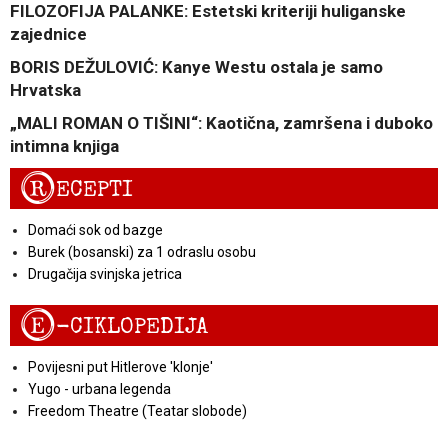
FILOZOFIJA PALANKE: Estetski kriteriji huliganske
zajednice
BORIS DEŽULOVIĆ: Kanye Westu ostala je samo
Hrvatska
„MALI ROMAN O TIŠINI“: Kaotična, zamršena i duboko
intimna knjiga
R
ECEPTI
Domaći sok od bazge
Burek (bosanski) za 1 odraslu osobu
Drugačija svinjska jetrica
E
-CIKLOPEDIJA
Povijesni put Hitlerove 'klonje'
Yugo - urbana legenda
Freedom Theatre (Teatar slobode)