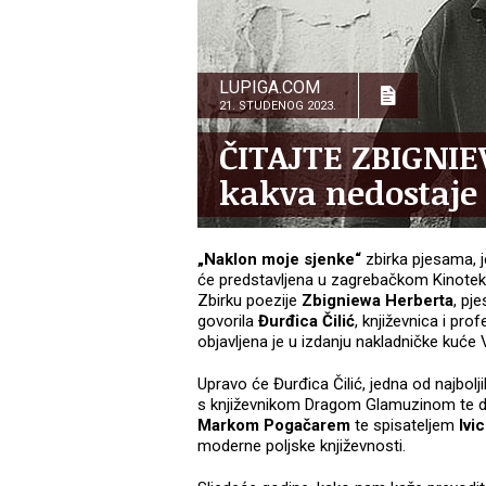
LUPIGA.COM
21. STUDENOG 2023.
ČITAJTE ZBIGNIE
kakva nedostaje
„Naklon moje sjenke“
zbirka pjesama, je
će predstavljena u zagrebačkom Kinoteka
Zbirku poezije
Zbigniewa Herberta
, pj
govorila
Đurđica Čilić
, književnica i pro
objavljena je u izdanju nakladničke kuće 
Upravo će Đurđica Čilić, jedna od najbolj
s književnikom Dragom Glamuzinom te dv
Markom Pogačarem
te spisateljem
Ivi
moderne poljske književnosti.