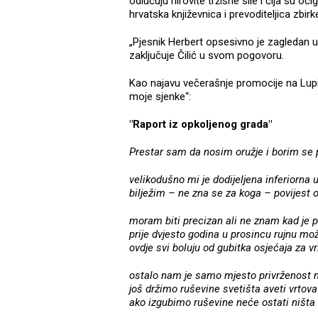
odlučuju hirovite tržišne sile i čija su oč
hrvatska književnica i prevoditeljica zbir
„Pjesnik Herbert opsesivno je zagledan u i
zaključuje Čilić u svom pogovoru.
Kao najavu večerašnje promocije na Lupig
moje sjenke“:
"Raport iz opkoljenog grada"
Prestar sam da nosim oružje i borim se 
velikodušno mi je dodijeljena inferiorna 
bilježim – ne zna se za koga – povijest
moram biti precizan ali ne znam kad je
prije dvjesto godina u prosincu rujnu mo
ovdje svi boluju od gubitka osjećaja za v
ostalo nam je samo mjesto privrženost 
još držimo ruševine svetišta aveti vrtova
ako izgubimo ruševine neće ostati ništa