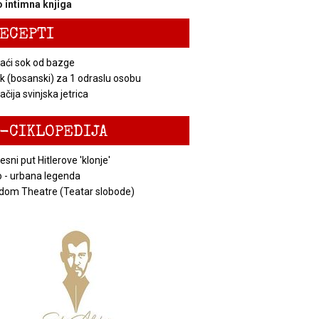
 intimna knjiga
ECEPTI
ći sok od bazge
k (bosanski) za 1 odraslu osobu
čija svinjska jetrica
-CIKLOPEDIJA
esni put Hitlerove 'klonje'
 - urbana legenda
dom Theatre (Teatar slobode)