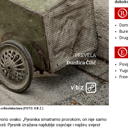
duboko
R
Doma
Bure
Druga
E
Povij
Yugo
Free
 u Kinoteka baru (FOTO: V.B.Z.)
vorio ovako: „Pjesnika smatramo prorokom; on nije samo
osti. Pjesnik izražava najdublje osjećaje i najširu svijest