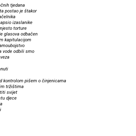
čnih tjedana
ta postao je štakor
načelnika
uhapsio izaslanike
jesto torture
 je glasova odbačen
om kapitulacijom
samoubojstvo
ma vode odbili smo
aveza
nuti
d kontrolom pišem o činjenicama
im tržištima
ti svijet
stu djece
ja
i