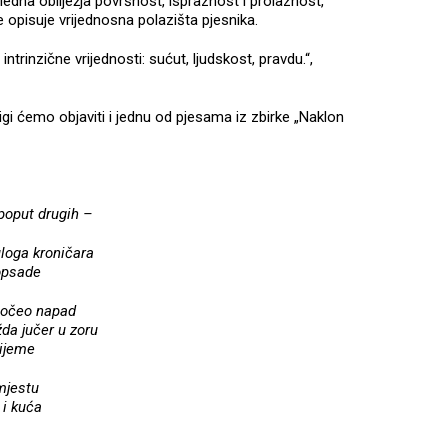
igledna obilježja površnost, ispraznost i prolaznost,
ke opisuje vrijednosna polazišta pjesnika.
ntrinzične vrijednosti: sućut, ljudskost, pravdu.“,
i ćemo objaviti i jednu od pjesama iz zbirke „Naklon
poput drugih –
uloga kroničara
 opsade
 počeo napad
žda jučer u zoru
rijeme
mjestu
 i kuća