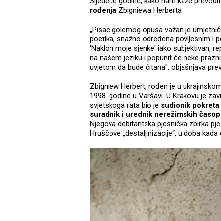
Sljedeće godine, kako nam kaže prevoditel
rođenja
Zbigniewa Herberta .
„Pisac golemog opusa važan je umjetnički 
poetika, snažno određena povijesnim i pol
'Naklon moje sjenke' iako subjektivan, re
na našem jeziku i popunit će neke prazn
uvjetom da bude čitana", objašnjava prevod
Zbigniew Herbert, rođen je u ukrajinskom
1998. godine u Varšavi. U Krakovu je zav
svjetskoga rata bio je
sudionik pokreta 
suradnik i urednik nerežimskih časop
Njegova debitantska pjesnička zbirka pje
Hruščove „destaljinizacije“, u doba kada 