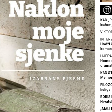
H
KAD „R
kućom,
VIKTOR
INTERV
Hodži 
koman
LIJEPA
Homose
dramat
KAD S
Memora
FILOZO
huliga
BORIS 
Hrvats
„MALI 