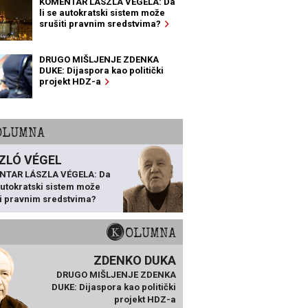
KOMENTAR LÁSZLA VÉGELA: Da
li se autokratski sistem može
srušiti pravnim sredstvima?
DRUGO MIŠLJENJE ZDENKA
DUKE: Dijaspora kao politički
projekt HDZ-a
KOLUMNA
ZLÓ VÉGEL
NTAR LÁSZLA VÉGELA: Da
 autokratski sistem može
ti pravnim sredstvima?
KOLUMNA
ZDENKO DUKA
DRUGO MIŠLJENJE ZDENKA
DUKE: Dijaspora kao politički
projekt HDZ-a