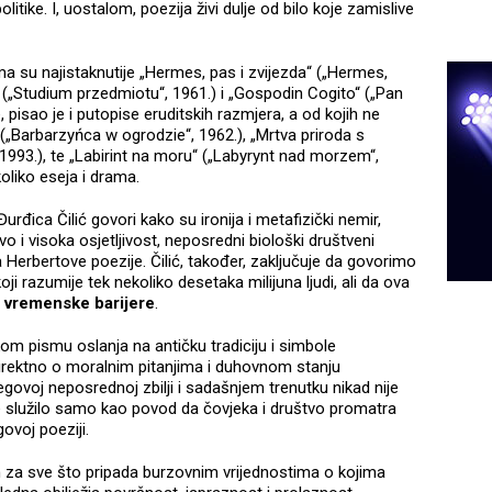
politike. I, uostalom, poezija živi dulje od bilo koje zamislive
ma su najistaknutije „Hermes, pas i zvijezda“ („Hermes,
“ („Studium przedmiotu“, 1961.) i „Gospodin Cogito“ („Pan
 pisao je i putopise eruditskih razmjera, a od kojih ne
“ („Barbarzyńca w ogrodzie“, 1962.), „Mrtva priroda s
993.), te „Labirint na moru“ („Labyrynt nad morzem“,
oliko eseja i drama.
rđica Čilić govori kako su ironija i metafizički nemir,
vo i visoka osjetljivost, neposredni biološki društveni
a Herbertove poezije. Čilić, također, zaključuje da govorimo
koji razumije tek nekoliko desetaka milijuna ljudi, ali da ova
i vremenske barijere
.
om pismu oslanja na antičku tradiciju i simbole
indirektno o moralnim pitanjima i duhovnom stanju
ovoj neposrednoj zbilji i sadašnjem trenutku nikad nije
 je služilo samo kao povod da čovjeka i društvo promatra
govoj poeziji.
 za sve što pripada burzovnim vrijednostima o kojima