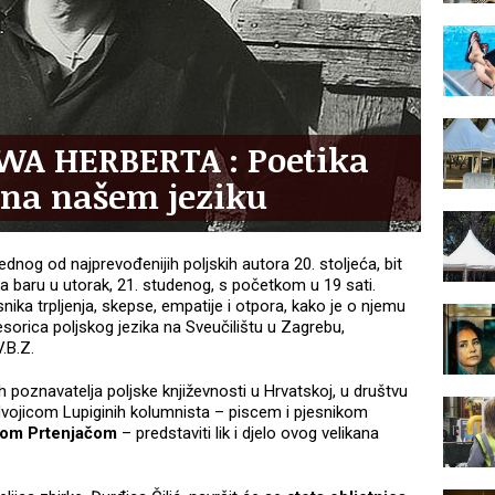
WA HERBERTA : Poetika
 na našem jeziku
dnog od najprevođenijih poljskih autora 20. stoljeća, bit
 baru u utorak, 21. studenog, s početkom u 19 sati.
esnika trpljenja, skepse, empatije i otpora, kako je o njemu
fesorica poljskog jezika na Sveučilištu u Zagrebu,
V.B.Z.
ih poznavatelja poljske književnosti u Hrvatskoj, u društvu
ojicom Lupiginih kolumnista – piscem i pjesnikom
com Prtenjačom
– predstaviti lik i djelo ovog velikana