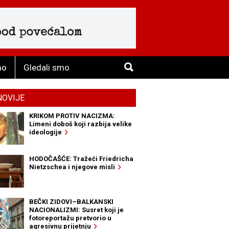
mo
Gledali smo
NOVIJE
KRIKOM PROTIV NACIZMA:
Limeni doboš koji razbija velike
ideologije
HODOČAŠĆE: Tražeći Friedricha
Nietzschea i njegove misli
BEČKI ZIDOVI–BALKANSKI
NACIONALIZMI: Susret koji je
fotoreportažu pretvorio u
agresivnu prijetnju