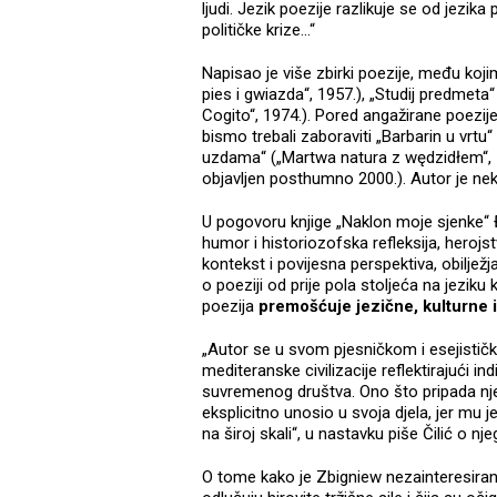
ljudi. Jezik poezije razlikuje se od jezika 
političke krize…“
Napisao je više zbirki poezije, među koji
pies i gwiazda“, 1957.), „Studij predmeta
Cogito“, 1974.). Pored angažirane poezije,
bismo trebali zaboraviti „Barbarin u vrtu
uzdama“ („Martwa natura z wędzidłem“, 1
objavljen posthumno 2000.). Autor je nek
U pogovoru knjige „Naklon moje sjenke“ Đu
humor i historiozofska refleksija, herojst
kontekst i povijesna perspektiva, obilježj
o poeziji od prije pola stoljeća na jeziku 
poezija
premošćuje jezične, kulturne 
„Autor se u svom pjesničkom i esejističk
mediteranske civilizacije reflektirajući 
suvremenog društva. Ono što pripada njeg
eksplicitno unosio u svoja djela, jer mu
na široj skali“, u nastavku piše Čilić o nje
O tome kako je Zbigniew nezainteresiran