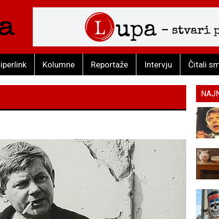
iperlink
Kolumne
Reportaže
Intervju
Čitali s
NAJ