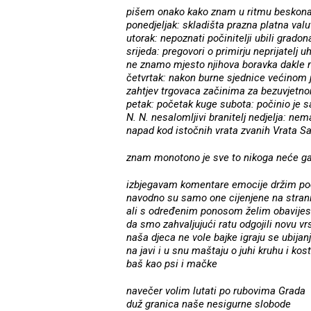
pišem onako kako znam u ritmu beskona
ponedjeljak: skladišta prazna platna valu
utorak: nepoznati počinitelji ubili grado
srijeda: pregovori o primirju neprijatelj 
ne znamo mjesto njihova boravka dakle m
četvrtak: nakon burne sjednice većinom
zahtjev trgovaca začinima za bezuvjetn
petak: početak kuge subota: počinio je 
N. N. nesalomljivi branitelj nedjelja: ne
napad kod istočnih vrata zvanih Vrata S
znam monotono je sve to nikoga neće ga
izbjegavam komentare emocije držim po
navodno su samo one cijenjene na stran
ali s određenim ponosom želim obavijesti
da smo zahvaljujući ratu odgojili novu vr
naša djeca ne vole bajke igraju se ubijan
na javi i u snu maštaju o juhi kruhu i kost
baš kao psi i mačke
navečer volim lutati po rubovima Grada
duž granica naše nesigurne slobode