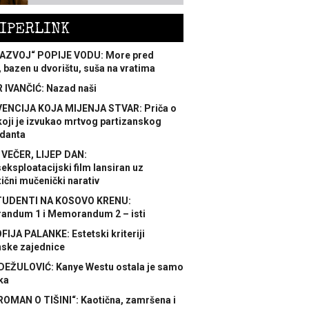
IPERLINK
AZVOJ“ POPIJE VODU: More pred
 bazen u dvorištu, suša na vratima
 IVANČIĆ: Nazad naši
ENCIJA KOJA MIJENJA STVAR: Priča o
koji je izvukao mrtvog partizanskog
danta
 VEČER, LIJEP DAN:
ksploatacijski film lansiran uz
ični mučenički narativ
TUDENTI NA KOSOVO KRENU:
ndum 1 i Memorandum 2 – isti
FIJA PALANKE: Estetski kriteriji
nske zajednice
DEŽULOVIĆ: Kanye Westu ostala je samo
ka
ROMAN O TIŠINI“: Kaotična, zamršena i