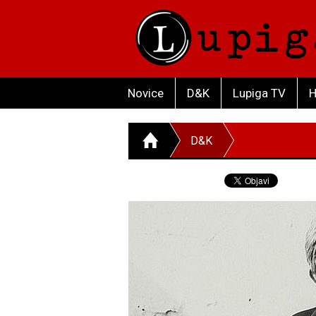
Novice
D&K
Lupiga TV
H
D&K