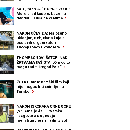
KAD „RAZVOJ“ POPIJE VODU:
More pred kućom, bazen u
dvorištu, suša na vratima
NAKON OČEVIDA: Naloženo
uklanjanje objekata koje su
postavili organizatori
Thompsonova koncerta
THOMPSONOVI ŠATORI NAD
ŽRTVAMA FAŠISTA: „Oni očito
mogu raditi štogod žele“
ŽUTA PISMA: Kritički film koji
nije mogao biti snimljen u
Turskoj
NAKON ISKORAKA CRNE GORE:
„Vrijeme je da i Hrvatska
razgovara o utjecaju
menstruacije na radni život
žena“