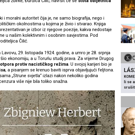
jica zbirke, Đurđica Čilić, navršit će se
stota obljetnica
i moralni autoritet čija je, ne samo biografija, nego i
itičkim okolnostima u kojima je živio i stvarao. Knjiga
prezentativan je izbor iz njegove poezije, kakva nedostaje
ine u našim kolektivnim i osobnim savjestima. Pod
iteljica Čilić.
 Lavovu, 29. listopada 1924. godine, a umro je 28. srpnja
ršio ekonomiju, a u Toruńu studij prava. Za vrijeme Drugog
otpora protiv nacističkog režima
. U svojoj karijeri bio je
LÁS
isa
, a pisanjem se krenuo baviti isprva objavljujući feljtona.
sama „Strune svjetla“ izlazi nakon nekoliko godina
KOME
cenzura više nije bila toliko snažna.
li se
sruši