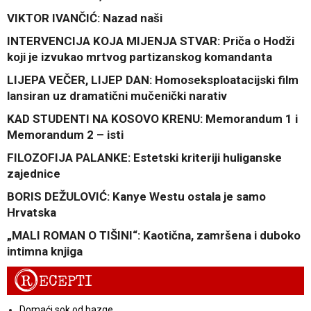
VIKTOR IVANČIĆ: Nazad naši
INTERVENCIJA KOJA MIJENJA STVAR: Priča o Hodži
koji je izvukao mrtvog partizanskog komandanta
LIJEPA VEČER, LIJEP DAN: Homoseksploatacijski film
lansiran uz dramatični mučenički narativ
KAD STUDENTI NA KOSOVO KRENU: Memorandum 1 i
Memorandum 2 – isti
FILOZOFIJA PALANKE: Estetski kriteriji huliganske
zajednice
BORIS DEŽULOVIĆ: Kanye Westu ostala je samo
Hrvatska
„MALI ROMAN O TIŠINI“: Kaotična, zamršena i duboko
intimna knjiga
R
ECEPTI
Domaći sok od bazge