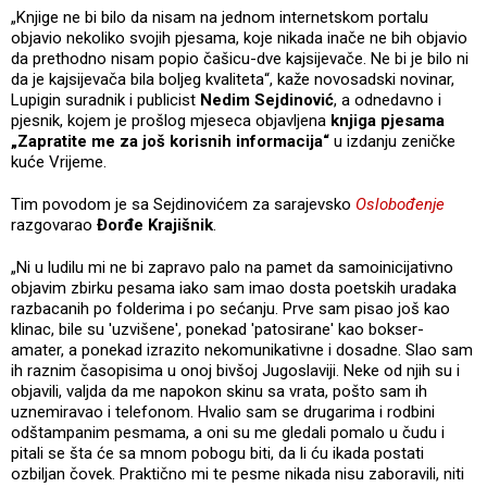
„Knjige ne bi bilo da nisam na jednom internetskom portalu
objavio nekoliko svojih pjesama, koje nikada inače ne bih objavio
da prethodno nisam popio čašicu-dve kajsijevače. Ne bi je bilo ni
da je kajsijevača bila boljeg kvaliteta“, kaže novosadski novinar,
Lupigin suradnik i publicist
Nedim Sejdinović
, a odnedavno i
pjesnik, kojem je prošlog mjeseca objavljena
knjiga pjesama
„Zapratite me za još korisnih informacija“
u izdanju zeničke
kuće Vrijeme.
Tim povodom je sa Sejdinovićem za sarajevsko
Oslobođenje
razgovarao
Đorđe Krajišnik
.
„Ni u ludilu mi ne bi zapravo palo na pamet da samoinicijativno
objavim zbirku pesama iako sam imao dosta poetskih uradaka
razbacanih po folderima i po sećanju. Prve sam pisao još kao
klinac, bile su 'uzvišene', ponekad 'patosirane' kao bokser-
amater, a ponekad izrazito nekomunikativne i dosadne. Slao sam
ih raznim časopisima u onoj bivšoj Jugoslaviji. Neke od njih su i
objavili, valjda da me napokon skinu sa vrata, pošto sam ih
uznemiravao i telefonom. Hvalio sam se drugarima i rodbini
odštampanim pesmama, a oni su me gledali pomalo u čudu i
pitali se šta će sa mnom pobogu biti, da li ću ikada postati
ozbiljan čovek. Praktično mi te pesme nikada nisu zaboravili, niti