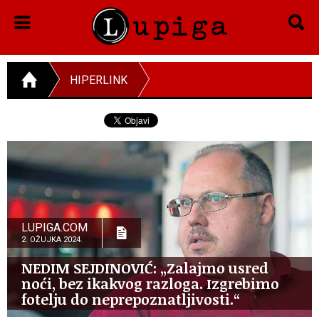
HIPERLINK
LUPIGA.COM
2. OŽUJKA 2024.
NEDIM SEJDINOVIĆ: „Zalajmo usred
noći, bez ikakvog razloga. Izgrebimo
fotelju do neprepoznatljivosti.“