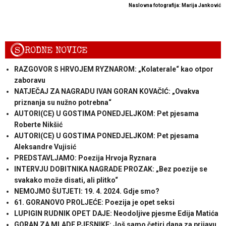
Naslovna fotografija: Marija Janković
S
RODNE NOVICE
RAZGOVOR S HRVOJEM RYZNAROM: „Kolaterale“ kao otpor
zaboravu
NATJEČAJ ZA NAGRADU IVAN GORAN KOVAČIĆ: „Ovakva
priznanja su nužno potrebna“
AUTORI(CE) U GOSTIMA PONEDJELJKOM: Pet pjesama
Roberte Nikšić
AUTORI(CE) U GOSTIMA PONEDJELJKOM: Pet pjesama
Aleksandre Vujisić
PREDSTAVLJAMO: Poezija Hrvoja Ryznara
INTERVJU DOBITNIKA NAGRADE PROZAK: „Bez poezije se
svakako može disati, ali plitko“
NEMOJMO ŠUTJETI: 19. 4. 2024. Gdje smo?
61. GORANOVO PROLJEĆE: Poezija je opet seksi
LUPIGIN RUDNIK OPET DAJE: Neodoljive pjesme Edija Matića
GORAN ZA MLADE PJESNIKE: Još samo četiri dana za prijavu