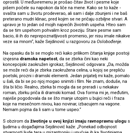
oprostili. U međuvremenu je prošao čitav život i pesme koje
pišem počele su napokon da liče na mene. Kako se to kaže -
svašta sam u životu prodeverao, ali sam i dalje zbunjeni i ne baš
preterano mudri klinac, pred kojim se ne pričaju ozbiljne stvari. A
upravo je to jedan od mojih najvećih životnih uspeha. Hteo sam
da se tim uspehom pohvalim kroz poeziju. Stare pesme sam
bacio, ili ih do neprepoznatljivosti promenio, jer nisu imale nikakve
veze sa mnom“, kaže Sejdinović u razgovoru za
Oslobođenje
.
Na opasku da bi se moglo reći kako prilikom čitanja knjige postoji
izvjesna
dramska napetost
, da se zbirka čini kao neki
koncepcijski zaokružen igrokaz, Sejdinović odgovara: „Da, možda
se može reći da je zbirka zaokružena celina, u kojoj se prepliću
poetski, prozni i dramski elementi. Jedan prijatelj mi kaže, pomalo
u šali, da bi se po njoj mogao snimiti i film. Ne znam, doduše, na
šta bi ličio. Realno, zbirka bi mogla da se preradi i u nekakav
roman, zbirku priča ili dramski komad. Ova forma mi je, međutim,
najviše pogodovala da se što manje utopim u bujici reči i fraza
koje na mesečnom nivou, kao novinar, izbacujem na vagone.
Nemam pojma da li sam u tome uspeo.“
S obzirom da
životinje u ovoj knjizi imaju ravnopravnu ulogu
s
ljudima u događajima Sejdinović kaže: „Ponekad odbojnost
stvarnosti ljude tera u mizantropiju i upućuje ih ka životinjama.