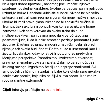
Neki opet dobro upoznaju, naprimer, pse i mačke, njihove
izrađene i dosledne karaktere, životne percepcije, pa im ljudi budu
uzbudljivi koliko i ishabani kuhinjski sunđeri. Nikada ne bih vršio
pritisak na njih, ali sam recimo siguran da moje mačke i moj pas,
ukoliko bi imali pravo glasa, nikada ne bi zaokružili Vučića ili
Trumpa, čak i ako bi im ponudili koju konzervu ukusne hrane
zauzvrat. Uvek sam verovao da svako treba da bude
multiperspektivan, pa i da ima moć da kroz oči životinja
posmatra ljude, ili da iz neke amorfne pozicije posmatra i ljude i
životinje. Životinje su junaci mnogih umetničkih dela, ali pred
njima je tek svetla budućnost. Pošto su se u umetnosti, kao i u
životu, ljudski likovi odavno istrošili, potpuno su predvidljivi.
Menjajmo perspektive. Parodirajmo i izokrećimo stvarnost,
pravimo iznenadne pokrete i izlete. Zalajmo usred noći, bez
ikakvog razloga. Izgrebimo fotelju do neprepoznatljivosti. Svi
smo počeli da ličimo na zadušne babe koje okolo šalju nekakve
edukativne poruke, koje niko ne šljivi ni dva posto. Izađimo iz
rovova smrtne ozbiljnosti.“
Cijeli intervju
pročitajte na
ovom linku
.
Lupiga.Com