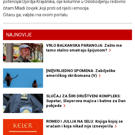
potencijal Djordja Krajišnika, cije kolumne u Oslobodjenju redovno
čitam.Mladi čovjek ,koji prsti od riječi i emocija.
Citacu ga, valjda i na ovom portalu.
NAJNOVIJE
VRLO BALKANSKA PARANOJA: Zašto me
tamo stalno smatraju špijunom?
[NE]VRIJEDNO SPOMENA: Zabilješke
američkog skribomana (V)
SLUČAJ ZA ŠIRI DRUŠTVENI KOMPLEKS:
Supetar, Slayerova majica i batine za Dan
pobjede
ROMEO I JULIJA NA SELU: Knjiga kojoj se
vraćam i koja nikad nije iznevjerila