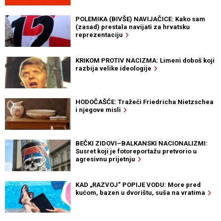
POLEMIKA (BIVŠE) NAVIJAČICE: Kako sam
(zasad) prestala navijati za hrvatsku
reprezentaciju
KRIKOM PROTIV NACIZMA: Limeni doboš koji
razbija velike ideologije
HODOČAŠĆE: Tražeći Friedricha Nietzschea
i njegove misli
BEČKI ZIDOVI–BALKANSKI NACIONALIZMI:
Susret koji je fotoreportažu pretvorio u
agresivnu prijetnju
KAD „RAZVOJ“ POPIJE VODU: More pred
kućom, bazen u dvorištu, suša na vratima