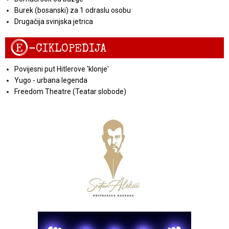
Burek (bosanski) za 1 odraslu osobu
Drugačija svinjska jetrica
E
-CIKLOPEDIJA
Povijesni put Hitlerove 'klonje'
Yugo - urbana legenda
Freedom Theatre (Teatar slobode)