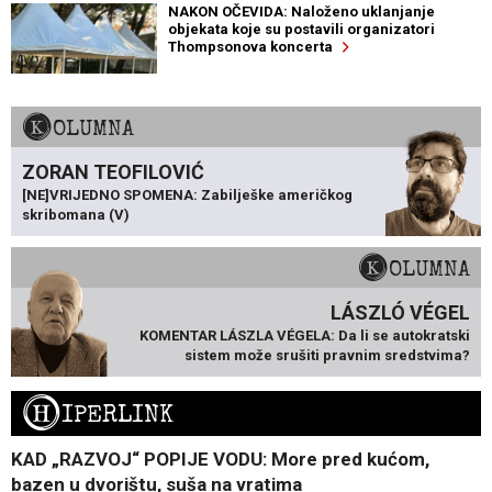
NAKON OČEVIDA: Naloženo uklanjanje
objekata koje su postavili organizatori
Thompsonova koncerta
KOLUMNA
ZORAN TEOFILOVIĆ
[NE]VRIJEDNO SPOMENA: Zabilješke američkog
skribomana (V)
KOLUMNA
LÁSZLÓ VÉGEL
KOMENTAR LÁSZLA VÉGELA: Da li se autokratski
sistem može srušiti pravnim sredstvima?
H
IPERLINK
KAD „RAZVOJ“ POPIJE VODU: More pred kućom,
bazen u dvorištu, suša na vratima