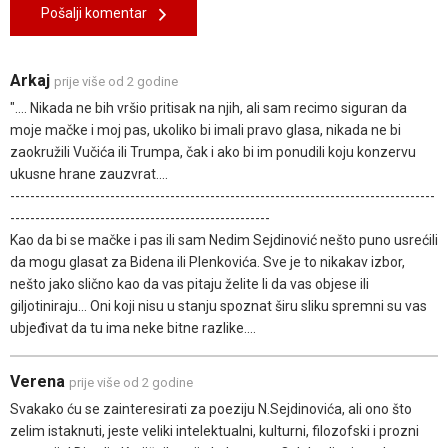
Pošalji komentar
Arkaj
prije više od 2 godine
".... Nikada ne bih vršio pritisak na njih, ali sam recimo siguran da
moje mačke i moj pas, ukoliko bi imali pravo glasa, nikada ne bi
zaokružili Vučića ili Trumpa, čak i ako bi im ponudili koju konzervu
ukusne hrane zauzvrat....
-------------------------------------------------------------------------------------
----------------------------------------------------
Kao da bi se mačke i pas ili sam Nedim Sejdinović nešto puno usrećili
da mogu glasat za Bidena ili Plenkovića. Sve je to nikakav izbor,
nešto jako slično kao da vas pitaju želite li da vas objese ili
giljotiniraju... Oni koji nisu u stanju spoznat širu sliku spremni su vas
ubjeđivat da tu ima neke bitne razlike....
Verena
prije više od 2 godine
Svakako ću se zainteresirati za poeziju N.Sejdinovića, ali ono što
zelim istaknuti, jeste veliki intelektualni, kulturni, filozofski i prozni