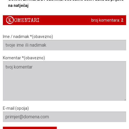
na natječaj
K
OMENTARI
broj komentara:
2
Ime / nadimak *(obavezno)
Komentar *(obavezno)
E-mail (opcija)