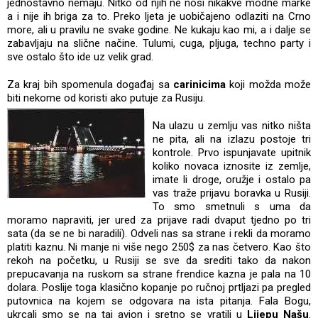
jednostavno nemaju. Nitko od njih ne nosi nikakve modne marke
a i nije ih briga za to. Preko ljeta je uobičajeno odlaziti na Crno
more, ali u pravilu ne svake godine. Ne kukaju kao mi, a i dalje se
zabavljaju na slične načine. Tulumi, cuga, pljuga, techno party i
sve ostalo što ide uz velik grad.
Za kraj bih spomenula događaj sa
carinicima
koji možda može
biti nekome od koristi ako putuje za Rusiju.
Na ulazu u zemlju vas nitko ništa
ne pita, ali na izlazu postoje tri
kontrole. Prvo ispunjavate upitnik
koliko novaca iznosite iz zemlje,
imate li droge, oružje i ostalo pa
vas traže prijavu boravka u Rusiji.
To smo smetnuli s uma da
moramo napraviti, jer ured za prijave radi dvaput tjedno po tri
sata (da se ne bi naradili). Odveli nas sa strane i rekli da moramo
platiti kaznu. Ni manje ni više nego 250$ za nas četvero. Kao što
rekoh na početku, u Rusiji se sve da srediti tako da nakon
prepucavanja na ruskom sa strane frendice kazna je pala na 10
dolara. Poslije toga klasično kopanje po ručnoj prtljazi pa pregled
putovnica na kojem se odgovara na ista pitanja. Fala Bogu,
ukrcali smo se na taj avion i sretno se vratili u
Lijepu Našu
.