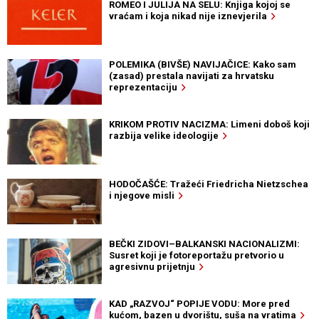
ROMEO I JULIJA NA SELU: Knjiga kojoj se
vraćam i koja nikad nije iznevjerila
POLEMIKA (BIVŠE) NAVIJAČICE: Kako sam
(zasad) prestala navijati za hrvatsku
reprezentaciju
KRIKOM PROTIV NACIZMA: Limeni doboš koji
razbija velike ideologije
HODOČAŠĆE: Tražeći Friedricha Nietzschea
i njegove misli
BEČKI ZIDOVI–BALKANSKI NACIONALIZMI:
Susret koji je fotoreportažu pretvorio u
agresivnu prijetnju
KAD „RAZVOJ“ POPIJE VODU: More pred
kućom, bazen u dvorištu, suša na vratima