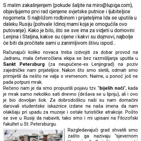
S malim zakašnjenjem (pokude šaljite na miro@lupiga.com),
objavljujemo prvi rad cjenjene svjetske putnice i ljubiteljice
nogometa. S najbližom rodbinom i prijateljima Ida se uputila u
daleku Rusiju (pohvale Idinoj mami koja je omogućila ovo
putovanje). Kako je bilo, što se sve ima za vidjeti u domovini
Lenjina i Staljina, kakve su cijene i kakvi su dojmovi, najbolje
će biti da pročitate sami u zanimljivom štivu ispod...
Računajući koliko novaca treba izdvojiti za dobar provod na
Jadranu, mala četveročlana ekipa se bez razmišljanja uputila u
Sankt Petersburg
(za neupućene-ex Lenjingrad) na poziv
zajedničke nam prijateljice. Nakon što smo sletili, odmah smo
primijetili da nešto ne valja s vremenom. Naime, u ponoć još ne
pada potpuni mrak.
Rečeno nam je da smo propustili pojavu tzv. "
bijelih
noći
", kada
je mrak samo nekoliko sati dnevno (dešava se u lipnju), ali i ovo
je bio dovoljan šok. Za dobrodošlicu naši su nam domaćini
darovali studentske iskaznice izdane na naša imena da nam
olakšaju pri upadu za muzeje i ostale turističke atrakcije. Pošto
se sve u Rusiji da nabaviti, tako smo i mi upisani na Filozofski
fakultet u St. Petersburgu.
Razgledavajući grad shvatili smo
zašto ga nazivaju "sjevernom