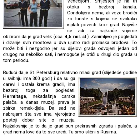
Venecijom". Smješten je na tri
otoka s bezbroj kanala.
Gondolijera nema, ali voze brodići
za turiste s kojima se svakako
isplati povesti kroz grad. Najviše
se vidi za najkraće vrijeme
obzirom da je grad velik (cca.
4,5 mil. st
.). Zanimljivo je pogledati
i dizanje svih mostova u dva ujutro radi prolaska brodova. To
može biti i nezgodno jer su dijelovi grada odvojeni jedan od
drugog na nekoliko sati, i nemoguće je otići u drugi dio grada u
tom periodu.
Budući da je St. Petersburg relativno mladi grad (slijedeće godine
u svibnju ima 300 god.) i da su ga
carevi i ostala krema gradili, ima
bezbroj toga za pogledati.
Hermitage
, nekadašnja carska
palača, a danas muzej, prava je
zbirka remek-djela. Da sad ne
nabrajam šta sve ima, vjerojatno
postoji dobar site o muzeju.
Najžalosnije je to da je grad pun prekrasnih zgrada i palača, a
grad nema love da to sve uredi. Tu smo slični s Rusima.