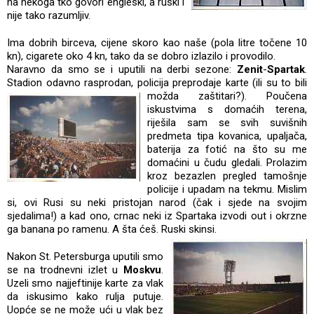
na nekoga tko govori engleski, a ruski i
nije tako razumljiv.
Ima dobrih birceva, cijene skoro kao naše (pola litre točene 10
kn), cigarete oko 4 kn, tako da se dobro izlazilo i provodilo.
Naravno da smo se i uputili na derbi sezone:
Zenit
-
Spartak
.
Stadion odavno rasprodan, policija preprodaje karte (ili su to bili
možda zaštitari?).
Poučena
iskustvima s domaćih terena,
riješila sam se svih suvišnih
predmeta tipa kovanica, upaljača,
baterija za fotić na što su me
domaćini u čudu gledali. Prolazim
kroz bezazlen pregled tamošnje
policije i upadam na tekmu. Mislim
si, ovi Rusi su neki pristojan narod (čak i sjede na svojim
sjedalima!) a kad ono, crnac neki iz Spartaka izvodi out i okrzne
ga banana po ramenu. A šta ćeš. Ruski skinsi.
Nakon St. Petersburga uputili smo
se na trodnevni izlet u
Moskvu
.
Uzeli smo najjeftinije karte za vlak
da iskusimo kako rulja putuje.
Uopće se ne može ući u vlak bez