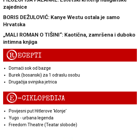
zajednice
BORIS DEŽULOVIĆ: Kanye Westu ostala je samo
Hrvatska
„MALI ROMAN O TIŠINI“: Kaotična, zamršena i duboko
intimna knjiga
R
ECEPTI
Domaći sok od bazge
Burek (bosanski) za 1 odraslu osobu
Drugačija svinjska jetrica
E
-CIKLOPEDIJA
Povijesni put Hitlerove 'klonje'
Yugo - urbana legenda
Freedom Theatre (Teatar slobode)