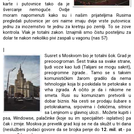
karte i putovnice tako da je
švercanje nemoguće. Ovdje
moram napomenuti kako su i našim prijateljima Rusima
pregledali putovnice jer oni naime imaju dvije vrste putovnica:
jednu za inozemstvo te jednu za kretnju po zemlji. To se zove
kontrola. Vlak je totalni zakon. Iznajmili smo čistu posteljinu za
dolar te nakon nekoliko pivi zaspali u vagonu (nas 57).
|
Susret s Moskvom bio je totalni šok. Grad je
preooogroman. Šest traka sa svake strane,
ljudi voze kao ludi (Talijani se mogu sakrit),
preogromne zgrade... Tamo se s takvim
komunističkim žarom gradilo da nema
tehnologije koja bi poskidala te petokrake s
vrha zgrada. A očito je da i nikome ne
smeta. Rusi su komunizam pretvorili u
dobar biznis. Na cesti se prodaju šubare s
petokrakama, srpovima i čekićima, sitnice
sa Lenjinom u glavnoj ulozi... Možete kupiti i
psa, Windowse, palačinke (koje su im specijalitet- isplativo) pa
čak i zmije. Moskva je prevelik grad koji se ne da skužit u tri dana
(neslužbeni podaci govore da se brojka penje do
12. mil. st
.- pa