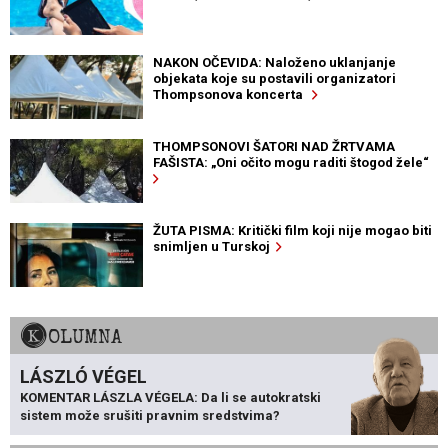
NAKON OČEVIDA: Naloženo uklanjanje
objekata koje su postavili organizatori
Thompsonova koncerta
THOMPSONOVI ŠATORI NAD ŽRTVAMA
FAŠISTA: „Oni očito mogu raditi štogod žele“
ŽUTA PISMA: Kritički film koji nije mogao biti
snimljen u Turskoj
KOLUMNA
LÁSZLÓ VÉGEL
KOMENTAR LÁSZLA VÉGELA: Da li se autokratski
sistem može srušiti pravnim sredstvima?