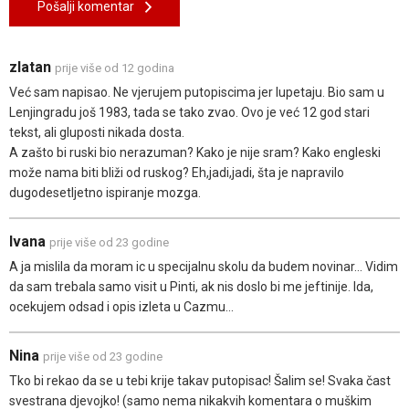
Pošalji komentar
zlatan
prije više od 12 godina
Već sam napisao. Ne vjerujem putopiscima jer lupetaju. Bio sam u
Lenjingradu još 1983, tada se tako zvao. Ovo je već 12 god stari
tekst, ali gluposti nikada dosta.
A zašto bi ruski bio nerazuman? Kako je nije sram? Kako engleski
može nama biti bliži od ruskog? Eh,jadi,jadi, šta je napravilo
dugodesetljetno ispiranje mozga.
Ivana
prije više od 23 godine
A ja mislila da moram ic u specijalnu skolu da budem novinar... Vidim
da sam trebala samo visit u Pinti, ak nis doslo bi me jeftinije. Ida,
ocekujem odsad i opis izleta u Cazmu...
Nina
prije više od 23 godine
Tko bi rekao da se u tebi krije takav putopisac! Šalim se! Svaka čast
svestrana djevojko! (samo nema nikakvih komentara o muškim