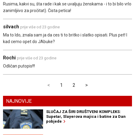
Rusima, kakvi su, šta rade i kak se uvaljuju ženskama - i to bi bilo vrlo
zanimljiivo za pročitat). Čista petica!
silvach
prije više od 23 godine
Ma to Ido, znala sam ja da ces ti to britko i slatko opisati. Plus pet! I
kad cemo opet do JAbuke?
Rochi
prije više od 23 godine
Odličan putopis!!!
<
1
2
>
NAJNOVIJE
SLUČAJ ZA ŠIRI DRUŠTVENI KOMPLEKS:
Supetar, Slayerova majica i batine za Dan
pobjede