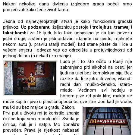
Nakon nekoliko dana divljenja izgledom grada počeli smo
primjećivati kako teče život tamo.
Jedna od najnevjerojatnijih stvari je kako funkcionira gradski
prijevoz. Uz
podzemnu
željeznicu postoje i
trolejbus
,
tramvaj
i
taksi-kombi
za 15 ljudi. Isto tako uobičajno je da ljudi povezu
jedni druge, sistem je jednostavan: stanete na cestu, mahnete
nekom autu (u pravilu stariji modeli), kad stane pitate da li ide u
vašem smjeru i odveze vas do odredišta u protuvrijednosti od
jednog dolara (a nekad i za manje).
Ludo je i to što očito u Rusiji nije
zabranjeno piti alkohol na cesti, jer
ljudi na ulici bez kompleksa piju. Bez
razlike da li je jutro ili večer, vikend-
radni dan, muško-žensko, staro-
mlado. Većinom svi hodaju s
bocom pive od pola litre, makar se
može kupiti i pivo u plastičnoj boci od dve litre. Još kad je vruće,
muški su bez majice u gradu. Zakon.
Prvi put u životu mi je koristilo znanje
ćirilice koju smo morali učiti. Svuda je
ćirilica, čak je i natpis Mc Donald's
preveden. Prava je rijetkost nabasati