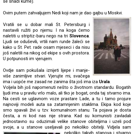
se snađi kume).
Ovim putem zahvaljujem Nedi koji nam je dao gajbu u Moskvi.
Vratili se u dobar mali St. Petersburg i
nastavili ružiti po njemu. I na koga ćemo
naletiti u striptiz-baru nego na tri
Slovenca
.
Ljudi se oduševili, vrtili nam runde žaleći se
kako u St. Pet. rade osam mjeseci i da nisu
još naletili na nikog od ekipe s ovih prostora.
U potpunosti im vjerujem.
Ovdje sam pokušala iznijeti lijepe i manje-
više zanimljive stvari. Vjerujte mi, svačega
ima i uopće me zasad ne zanima šta još ima iza
Urala
.
Voljela bih još napomenuti nešto o životnom standardu. Bogatih
ljudi ima u pravilu vrlo malo, ali tko je bogat, onda taj stvarno ima.
Na cesti se uglavnom voze prastare Lade, a tu i tamo projure
najnoviji modeli auta sa zatamnjenim staklima. Ekipa kod koje
smo spavali živi u tzv. komunalnom stanu. Ta pojava je dosta
česta, a ni kod nas nije strana. Kad su komunisti zavladali
jednostavno su oduzimali velike stanove obiteljima i uzeli pod
svoje, a u stanove useljavali po nekoliko obitelji.
Vidjela sam
nekoliko takvih stanova i stvarno