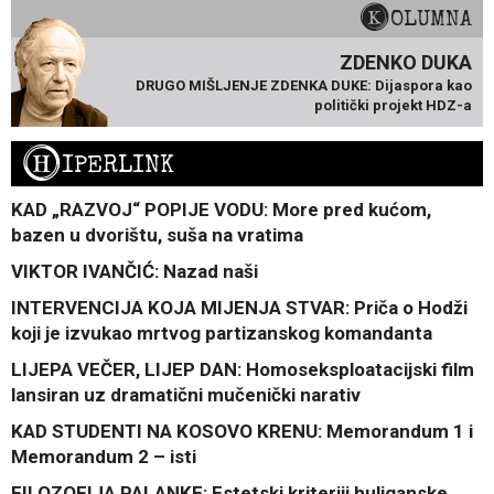
KOLUMNA
ZDENKO DUKA
DRUGO MIŠLJENJE ZDENKA DUKE: Dijaspora kao
politički projekt HDZ-a
H
IPERLINK
KAD „RAZVOJ“ POPIJE VODU: More pred kućom,
bazen u dvorištu, suša na vratima
VIKTOR IVANČIĆ: Nazad naši
INTERVENCIJA KOJA MIJENJA STVAR: Priča o Hodži
koji je izvukao mrtvog partizanskog komandanta
LIJEPA VEČER, LIJEP DAN: Homoseksploatacijski film
lansiran uz dramatični mučenički narativ
KAD STUDENTI NA KOSOVO KRENU: Memorandum 1 i
Memorandum 2 – isti
FILOZOFIJA PALANKE: Estetski kriteriji huliganske