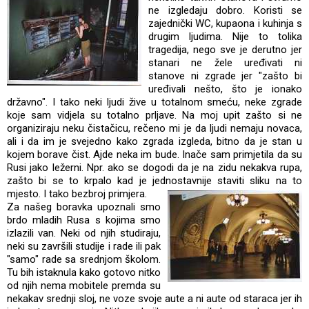
ne izgledaju dobro. Koristi se
zajednički WC, kupaona i kuhinja s
drugim ljudima. Nije to tolika
tragedija, nego sve je derutno jer
stanari ne žele uređivati ni
stanove ni zgrade jer "zašto bi
uređivali nešto, što je ionako
državno". I tako neki ljudi žive u totalnom smeću, neke zgrade
koje sam vidjela su totalno prljave. Na moj upit zašto si ne
organiziraju neku čistačicu, rečeno mi je da ljudi nemaju novaca,
ali i da im je svejedno kako zgrada izgleda, bitno da je stan u
kojem borave čist. Ajde neka im bude. Inače sam primjetila da su
Rusi jako ležerni. Npr. ako se dogodi da je na zidu nekakva rupa,
zašto bi se to krpalo kad je jednostavnije staviti sliku na to
mjesto. I tako bezbroj primjera.
Za našeg boravka upoznali smo
brdo mladih Rusa s kojima smo
izlazili van. Neki od njih studiraju,
neki su završili studije i rade ili pak
"samo" rade sa srednjom školom.
Tu bih istaknula kako gotovo nitko
od njih nema mobitele premda su
nekakav srednji sloj, ne voze svoje aute a ni aute od staraca jer ih