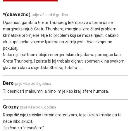
*(obavezno)
prije više od 6 godina
Opasnost gambita Grete Thunberg leži upravo u tome da se
marginalizirajući Gretu Thunberg, marginalizira čitavi problem
klimatske promjene. Nije to problem koji se može riješti, dakako,
ali...kupiti neko vrijeme ljudima na zemlji jest - hvale vrijedan
pokušaj.
Nitko nije naftnom lobiju i energentskim trijadama pomogao kao
Greta Thunberg. I zaista bi joj trebalo dignuti spomenik: na svakom
glavnom ulazu u sjedišta Shell-a, Total-a........
Bero
prije više od 6 godina
Ti desničari maloumni a Nino im je kao kralj sfere humora.
Grozny
prije više od 6 godina
Rasprdić nije izmislio termin gretenizam, to je ukrao i mislio da to
neće niko skužit.
Tipično za "desnićare".