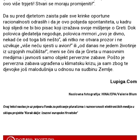
ovo više trpjeti! Stvari se moraju promijeniti!“.
Da su pred djetetom zaista pale sve krinke oportune
racionalnosti odraslih i da je ovo pobjeda spontaniteta, u kadru
koji slijedi ne bi bio pisac koji izražava svoje mišljenje o Greti. Dok
polovica gledatelja negoduje, polovica mrmori „ovo je divno,
nekad će od toga biti nešto“, ali nitko ne otvara prozor i ne
uzvikuje „više neću sjesti u avion!“ ili „od danas ne jedem životinje
iz uzgojnih mučilišta!“, meni se čini da je Greta u masovnim
medijima i javnosti samo objekt perverzne zabave. Pošto je
perverzna zabava ugrađena u klimatsku krizu, ja sam zbog te
djevojke još malodušnija u odnosu na sudbinu Zemlje.
Lupiga.Com
Naslovna fotografija: HINA/EPA/Valerie Blum
Ovaj tekst nastao je uz potporu Fonda za poticanje pluralizma i raznovrsnosti elektroničkih medija u
sklopu projekta "Korak dalje: Izazovi europske Hrvatske"