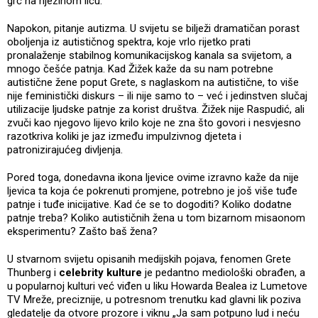
grč na njezinom licu.
Napokon, pitanje autizma. U svijetu se bilježi dramatičan porast
oboljenja iz autističnog spektra, koje vrlo rijetko prati
pronalaženje stabilnog komunikacijskog kanala sa svijetom, a
mnogo češće patnja. Kad Žižek kaže da su nam potrebne
autistične žene poput Grete, s naglaskom na autistične, to više
nije feministički diskurs – ili nije samo to – već i jedinstven slučaj
utilizacije ljudske patnje za korist društva. Žižek nije Raspudić, ali
zvuči kao njegovo lijevo krilo koje ne zna što govori i nesvjesno
razotkriva koliki je jaz između impulzivnog djeteta i
patronizirajućeg divljenja.
Pored toga, donedavna ikona ljevice ovime izravno kaže da nije
ljevica ta koja će pokrenuti promjene, potrebno je još više tuđe
patnje i tuđe inicijative. Kad će se to dogoditi? Koliko dodatne
patnje treba? Koliko autističnih žena u tom bizarnom misaonom
eksperimentu? Zašto baš žena?
U stvarnom svijetu opisanih medijskih pojava, fenomen Grete
Thunberg i
celebrity kulture
je pedantno mediološki obrađen, a
u popularnoj kulturi već viđen u liku Howarda Bealea iz Lumetove
TV Mreže, preciznije, u potresnom trenutku kad glavni lik poziva
gledatelje da otvore prozore i viknu „Ja sam potpuno lud i neću