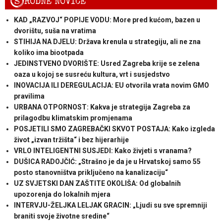
S
RODNE NOVICE
KAD „RAZVOJ“ POPIJE VODU: More pred kućom, bazen u
dvorištu, suša na vratima
STIHIJA NA DJELU: Država krenula u strategiju, ali ne zna
koliko ima biootpada
JEDINSTVENO DVORIŠTE: Usred Zagreba krije se zelena
oaza u kojoj se susreću kultura, vrt i susjedstvo
INOVACIJA ILI DEREGULACIJA: EU otvorila vrata novim GMO
pravilima
URBANA OTPORNOST: Kakva je strategija Zagreba za
prilagodbu klimatskim promjenama
POSJETILI SMO ZAGREBAČKI SKVOT POSTAJA: Kako izgleda
život „izvan tržišta“ i bez hijerarhije
VRLO INTELIGENTNI SUSJEDI: Kako živjeti s vranama?
DUŠICA RADOJČIĆ: „Strašno je da je u Hrvatskoj samo 55
posto stanovništva priključeno na kanalizaciju“
UZ SVJETSKI DAN ZAŠTITE OKOLIŠA: Od globalnih
upozorenja do lokalnih mjera
INTERVJU-ŽELJKA LELJAK GRACIN: „Ljudi su sve spremniji
braniti svoje životne sredine“