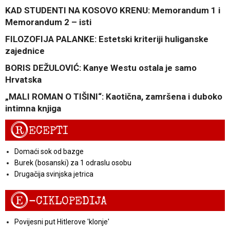
KAD STUDENTI NA KOSOVO KRENU: Memorandum 1 i
Memorandum 2 – isti
FILOZOFIJA PALANKE: Estetski kriteriji huliganske
zajednice
BORIS DEŽULOVIĆ: Kanye Westu ostala je samo
Hrvatska
„MALI ROMAN O TIŠINI“: Kaotična, zamršena i duboko
intimna knjiga
R
ECEPTI
Domaći sok od bazge
Burek (bosanski) za 1 odraslu osobu
Drugačija svinjska jetrica
E
-CIKLOPEDIJA
Povijesni put Hitlerove 'klonje'