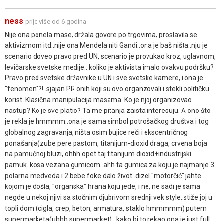
ness
prije više od 6 godina
Nije ona ponela mase, držala govore po trgovima, proslavila se
aktivizmom itd..nije ona Mendela niti Gandi..ona je baš ništa..nju je
scenario doveo pravo pred UN, scenario je provukao kroz, uglavnom,
levičarske svetske medije.. koliko je aktivista imalo ovakvu podršku?
Pravo pred svetske državnike u UN i sve svetske kamere, i ona je
"fenomen"?!..sjajan PR onih koji su ovo organzovali i stekli političku
korist. Klasična manipulacija masama. Ko je njoj organizovao
nastup? Ko je sve platio? Ta me pitanja zaista interesuju. A ono što
je rekla je hmmmm..ona je sama simbol potrošačkog društva i tog
globalnog zagravanja, ništa osim bujice reči i ekscentričnog
ponašanja(zube pere pastom, titanijum-dioxid draga, crvena boja
na pamučnoj bluzi, ohhh opet taj titanijum dioxid+industrijski
pamuk..kosa vezana gumicom..ahh ta gumica za koju je najmanje 3
polarna medveda i 2 bebe foke dalo život..dizel "motorčić" jahte
kojom je došla, "organska" hrana koju jede, i ne, ne sadi je sama
negde u nekoj njivi sa stočnim djubrivom srednji vek style..stiže joj u
topli dom (cigla, crep, beton, armatura, staklo hmmmmm) putem
supermarketa(uhhh supermarket)...kako bi to rekao ona je just full