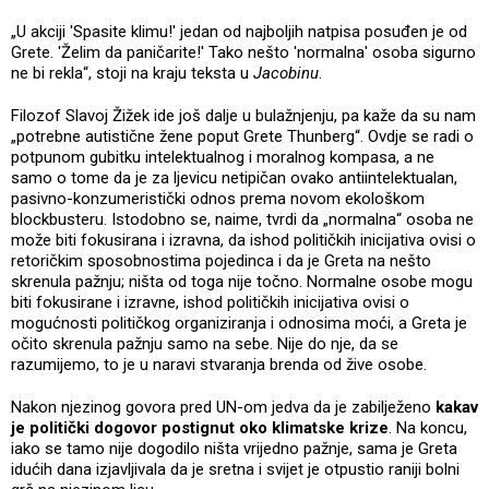
„U akciji 'Spasite klimu!' jedan od najboljih natpisa posuđen je od
Grete. 'Želim da paničarite!' Tako nešto 'normalna' osoba sigurno
ne bi rekla“, stoji na kraju teksta u
Jacobinu
.
Filozof Slavoj Žižek ide još dalje u bulažnjenju, pa kaže da su nam
„potrebne autistične žene poput Grete Thunberg“. Ovdje se radi o
potpunom gubitku intelektualnog i moralnog kompasa, a ne
samo o tome da je za ljevicu netipičan ovako antiintelektualan,
pasivno-konzumeristički odnos prema novom ekološkom
blockbusteru. Istodobno se, naime, tvrdi da „normalna“ osoba ne
može biti fokusirana i izravna, da ishod političkih inicijativa ovisi o
retoričkim sposobnostima pojedinca i da je Greta na nešto
skrenula pažnju; ništa od toga nije točno. Normalne osobe mogu
biti fokusirane i izravne, ishod političkih inicijativa ovisi o
mogućnosti političkog organiziranja i odnosima moći, a Greta je
očito skrenula pažnju samo na sebe. Nije do nje, da se
razumijemo, to je u naravi stvaranja brenda od žive osobe.
Nakon njezinog govora pred UN-om jedva da je zabilježeno
kakav
je politički dogovor postignut oko klimatske krize
. Na koncu,
iako se tamo nije dogodilo ništa vrijedno pažnje, sama je Greta
idućih dana izjavljivala da je sretna i svijet je otpustio raniji bolni