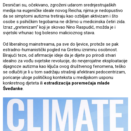
Desničari su, očekivano, zgroženi udarom srednjestrujaških
medija na eugeničke ideale novog Reicha; njima je nedopustivo
da se simptomi autizma tretiraju kao ozbiljan aktivizam i što
osobe s psihičkim tegobama ne držimo u medicinska četiri zida.
Izraz „gretenizam“ koji je skovao Nino Raspudić, možda je i
svjetski vrhunac tog bolesno malicioznog stava.
Od liberalnog mainstreama, pa sve do ljevice, proteže se pak
estradno-humanistički pogled na Gretinu iznimnu osobnost.
Birajući teze, od afirmacije ideje da je dijete po prirodi stvari
idealno za vođu svjetske revolucije, do nevjerojatne eksploatacije
dijagnoze autizma kao ključa ovog društvenog fenomena, teško
se odlučiti je li u tom sadržaju strašniji afektirani pedocentrizam,
poricanje uloge političkog konteksta u medijskom usponu
konkretnog djeteta ili
estradizacija poremećaja mlade
Šveđanke
.