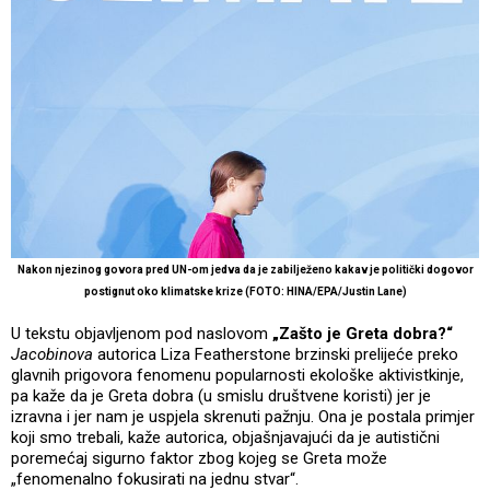
Nakon njezinog govora pred UN-om jedva da je zabilježeno kakav je politički dogovor
postignut oko klimatske krize (FOTO: HINA/EPA/Justin Lane)
U tekstu objavljenom pod naslovom
„Zašto je Greta dobra?“
Jacobinova
autorica Liza Featherstone brzinski prelijeće preko
glavnih prigovora fenomenu popularnosti ekološke aktivistkinje,
pa kaže da je Greta dobra (u smislu društvene koristi) jer je
izravna i jer nam je uspjela skrenuti pažnju. Ona je postala primjer
koji smo trebali, kaže autorica, objašnjavajući da je autistični
poremećaj sigurno faktor zbog kojeg se Greta može
„fenomenalno fokusirati na jednu stvar“.