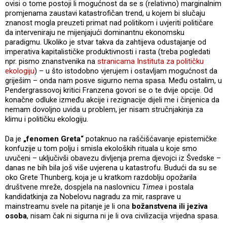
ovisi o tome postoji li mogućnost da se s (relativno) marginalnim
promjenama zaustavi katastrofičan trend, u kojem bi slučaju
znanost mogla preuzeti primat nad politikom i uvjeriti političare
da interveniraju ne mijenjajući dominantnu ekonomsku
paradigmu. Ukoliko je stvar takva da zahtijeva odustajanje od
imperativa kapitalističke produktivnosti i rasta (treba pogledati
npr. pismo znanstvenika na
stranicama Instituta za političku
ekologiju
) – u što istodobno vjerujem i ostavljam mogućnost da
griješim – onda nam posve sigurno nema spasa. Među ostalim, u
Pendergrassovoj kritici Franzena govori se o te dvije opcije. Od
konačne odluke između akcije i rezignacije dijeli me i činjenica da
nemam dovoljno uvida u problem, jer nisam stručnjakinja za
klimu i političku ekologiju.
Da je
„fenomen Greta“
potaknuo na raščišćavanje epistemičke
konfuzije u tom polju i smisla ekoloških rituala u koje smo
uvučeni – uključivši obavezu divljenja prema djevojci iz Švedske –
danas ne bih bila još više uvjerena u katastrofu. Budući da su se
oko Grete Thunberg, koja je u kratkom razdoblju opožarila
društvene mreže, dospjela na naslovnicu
Timea
i postala
kandidatkinja za Nobelovu nagradu za mir, rasprave u
mainstreamu svele na pitanje je li ona
božanstvena ili jeziva
osoba
, nisam čak ni sigurna ni je li ova civilizacija vrijedna spasa.