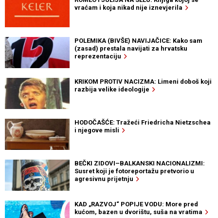
vraćam i koja nikad nije iznevjerila
POLEMIKA (BIVŠE) NAVIJAČICE: Kako sam
(zasad) prestala navijati za hrvatsku
reprezentaciju
KRIKOM PROTIV NACIZMA: Limeni doboš koji
razbija velike ideologije
HODOČAŠĆE: Tražeći Friedricha Nietzschea
i njegove misli
BEČKI ZIDOVI–BALKANSKI NACIONALIZMI:
Susret koji je fotoreportažu pretvorio u
agresivnu prijetnju
KAD „RAZVOJ“ POPIJE VODU: More pred
kućom, bazen u dvorištu, suša na vratima