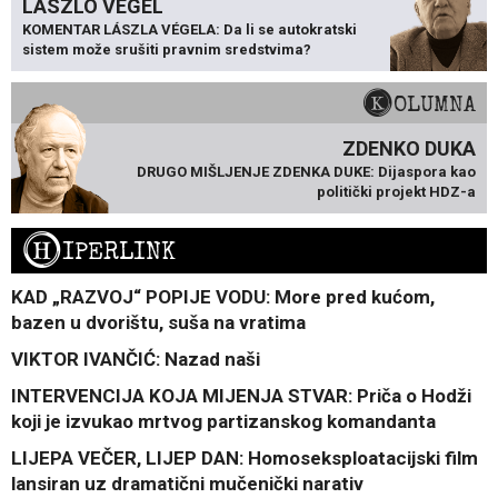
LÁSZLÓ VÉGEL
KOMENTAR LÁSZLA VÉGELA: Da li se autokratski
sistem može srušiti pravnim sredstvima?
KOLUMNA
ZDENKO DUKA
DRUGO MIŠLJENJE ZDENKA DUKE: Dijaspora kao
politički projekt HDZ-a
H
IPERLINK
KAD „RAZVOJ“ POPIJE VODU: More pred kućom,
bazen u dvorištu, suša na vratima
VIKTOR IVANČIĆ: Nazad naši
INTERVENCIJA KOJA MIJENJA STVAR: Priča o Hodži
koji je izvukao mrtvog partizanskog komandanta
LIJEPA VEČER, LIJEP DAN: Homoseksploatacijski film
lansiran uz dramatični mučenički narativ