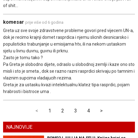
of shit...
komesar
prije više od 6 godina
Greta uz sve svoje zdravstvene probleme govori pred vijecem UN-a,
dok je recimo krajnji domet rasprdica i njemu slicnih desnicarsko i
populisticko trabunjanje u emisijama htv, ili na nekom ustaskom
sjelu u livnu duvnu, guvnu ili prknu.
Zasto je tomu tako ?
Pa Greta je slobodno dijete, odraslo u slobodnoj zemlji i kaze ono sto
misli i sto je smeta , dok se razno razni rasprdici skrivaju po tamnim i
vlaznim supcima vladajucih rezima.
Greta je za ustasku kvazi intelektualnu klatez tipa rasprdic, pojam
hrabrosti i bistroce uma .
<
1
2
3
4
>
NAJNOVIJE
ROMEO I JULIJA NA SELU: Knjiga kojoj se