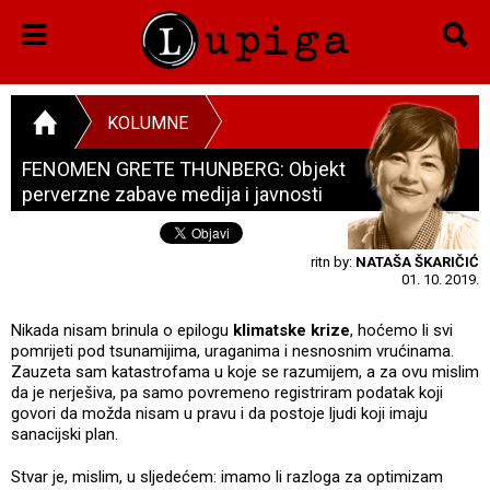
KOLUMNE
FENOMEN GRETE THUNBERG: Objekt
perverzne zabave medija i javnosti
ritn by:
NATAŠA ŠKARIČIĆ
01. 10. 2019.
Nikada nisam brinula o epilogu
klimatske krize
, hoćemo li svi
pomrijeti pod tsunamijima, uraganima i nesnosnim vrućinama.
Zauzeta sam katastrofama u koje se razumijem, a za ovu mislim
da je nerješiva, pa samo povremeno registriram podatak koji
govori da možda nisam u pravu i da postoje ljudi koji imaju
sanacijski plan.
Stvar je, mislim, u sljedećem: imamo li razloga za optimizam