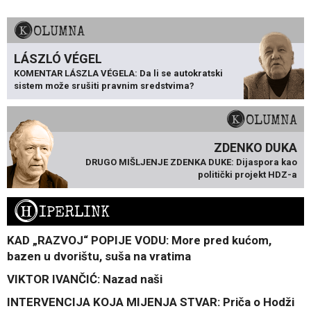
KOLUMNA
LÁSZLÓ VÉGEL
KOMENTAR LÁSZLA VÉGELA: Da li se autokratski
sistem može srušiti pravnim sredstvima?
KOLUMNA
ZDENKO DUKA
DRUGO MIŠLJENJE ZDENKA DUKE: Dijaspora kao
politički projekt HDZ-a
H
IPERLINK
KAD „RAZVOJ“ POPIJE VODU: More pred kućom,
bazen u dvorištu, suša na vratima
VIKTOR IVANČIĆ: Nazad naši
INTERVENCIJA KOJA MIJENJA STVAR: Priča o Hodži