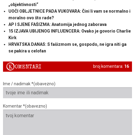
„objektivnosti“
UOČI OBLJETNICE PADA VUKOVARA: Čini li vam se normalno i
moralno ovo što rade?
AP I SJENE FAŠIZMA: Anatomija jednog zaborava
15 IZJAVA UBIJENOG INFLUENCERA: Ovako je govorio Charlie
Kirk
HRVATSKA DANAS: S fašizmom se, gospodo, ne igra niti ga
se pakira u celofan
K
OMENTARI
broj komentara:
16
Ime / nadimak *(obavezno)
Komentar *(obavezno)