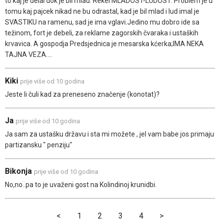
to kaj je delal dok je bil mlad. Rekel MLADOST-LUDOST. Problem je u
tomu kaj pajcek nikad ne bu odrastal, kad je bil mlad i lud imal je
SVASTIKU na ramenu, sad je ima vglavi.Jedino mu dobro ide sa
težinom, fort je debeli, za reklame zagorskih čvaraka i ustaških
krvavica. A gospodja Predsjednica je mesarska kćerka;IMA NEKA
TAJNA VEZA....
Kiki
prije više od 10 godina
Jeste li čuli kad za preneseno značenje (konotat)?
Ja
prije više od 10 godina
Ja sam za ustašku državu i sta mi možete , jel vam babe jos primaju
partizansku " penziju"
Bikonja
prije više od 10 godina
No,no..pa to je uvaženi gost na Kolindinoj krunidbi.
<
1
2
3
4
>