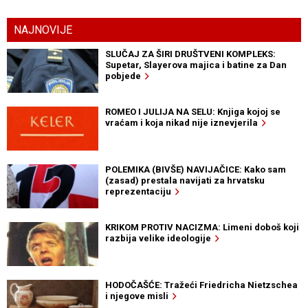
NAJNOVIJE
SLUČAJ ZA ŠIRI DRUŠTVENI KOMPLEKS:
Supetar, Slayerova majica i batine za Dan
pobjede
ROMEO I JULIJA NA SELU: Knjiga kojoj se
vraćam i koja nikad nije iznevjerila
POLEMIKA (BIVŠE) NAVIJAČICE: Kako sam
(zasad) prestala navijati za hrvatsku
reprezentaciju
KRIKOM PROTIV NACIZMA: Limeni doboš koji
razbija velike ideologije
HODOČAŠĆE: Tražeći Friedricha Nietzschea
i njegove misli