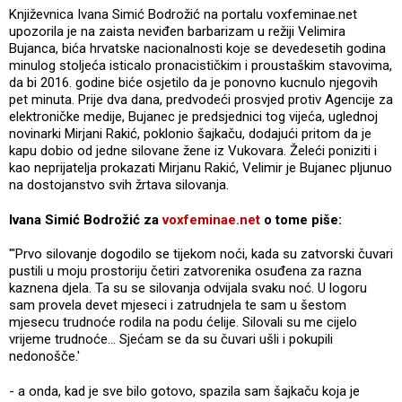
Književnica Ivana Simić Bodrožić na portalu voxfeminae.net
upozorila je na zaista neviđen barbarizam u režiji Velimira
Bujanca, bića hrvatske nacionalnosti koje se devedesetih godina
minulog stoljeća isticalo pronacističkim i proustaškim stavovima,
da bi 2016. godine biće osjetilo da je ponovno kucnulo njegovih
pet minuta. Prije dva dana, predvodeći prosvjed protiv Agencije za
elektroničke medije, Bujanec je predsjednici tog vijeća, uglednoj
novinarki Mirjani Rakić, poklonio šajkaču, dodajući pritom da je
kapu dobio od jedne silovane žene iz Vukovara. Želeći poniziti i
kao neprijatelja prokazati Mirjanu Rakić, Velimir je Bujanec pljunuo
na dostojanstvo svih žrtava silovanja.
Ivana Simić Bodrožić za
voxfeminae.net
o tome piše:
"'Prvo silovanje dogodilo se tijekom noći, kada su zatvorski čuvari
pustili u moju prostoriju četiri zatvorenika osuđena za razna
kaznena djela. Ta su se silovanja odvijala svaku noć. U logoru
sam provela devet mjeseci i zatrudnjela te sam u šestom
mjesecu trudnoće rodila na podu ćelije. Silovali su me cijelo
vrijeme trudnoće… Sjećam se da su čuvari ušli i pokupili
nedonošče.'
- a onda, kad je sve bilo gotovo, spazila sam šajkaču koja je