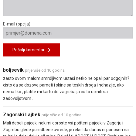
E-mail (opcija)
Pošalji komentar
boljsevik
prije više od 10 godina
zasto ovom malom smrdljivom ustasi netko ne opali par odgojnih?
cisto da se dozove pameti i skine sa teskih droga i ndhazije, ako
nema tko , platite mi kartu do zagreba ja cu to uciniti sa
zadovoljstvom .
Zagorski Lajbek
prije više od 10 godina
Mali debeli pajcek, nek mi oproste vsi pošteni pajceki v Zagorju i
Zagrebu glede poredbene uvrede, je rekel da danas ni ponosen na