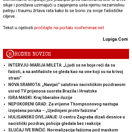
siluje i ponižava uzimajući u zapjenjena usta njemu nezamislivu
patnju i traumu žrtava rata kako bi se borio za svoje fašističke
ciljeve...
Tekst u cijelosti
pročitajte na portalu voxfeminae.net
Lupiga.Com
S
RODNE NOVICE
INTERVJU-MARIJA MILETA: „Ljudi se ne boje reći da su
fašisti, a na antifašiste se gleda kao na one koji su na krivoj
strani“
NOVA SRAMOTA: „Navijač“ salutirao nacističkim pozdravom
usred TV prijenosa susreta Brazila i Hrvatske
IGRA MASKI: Kraj liberalne iluzije
NEPOKORENI GRAD: Za vrijeme Thompsonovog nastupa
izvješena poruka – „Ujedinjeni protiv fašizma“
HULIGANSKO DIVLJANJE: U centru Zagreba dizali desnice u
nacistički pozdrav, policija gledala bez reakcije
SLUČAJ IVE RINČIĆ: Normalizacija fašizma pod maskom