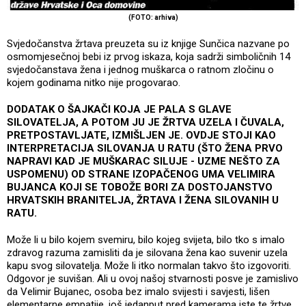
(FOTO: arhiva)
Svjedočanstva žrtava preuzeta su iz knjige Sunčica nazvane po
osmomjesečnoj bebi iz prvog iskaza, koja sadrži simboličnih 14
svjedočanstava žena i jednog muškarca o ratnom zločinu o
kojem godinama nitko nije progovarao.
DODATAK O ŠAJKAČI KOJA JE PALA S GLAVE
SILOVATELJA, A POTOM JU JE ŽRTVA UZELA I ČUVALA,
PRETPOSTAVLJATE, IZMIŠLJEN JE. OVDJE STOJI KAO
INTERPRETACIJA SILOVANJA U RATU (ŠTO ŽENA PRVO
NAPRAVI KAD JE MUŠKARAC SILUJE - UZME NEŠTO ZA
USPOMENU) OD STRANE IZOPAČENOG UMA VELIMIRA
BUJANCA KOJI SE TOBOŽE BORI ZA DOSTOJANSTVO
HRVATSKIH BRANITELJA, ŽRTAVA I ŽENA SILOVANIH U
RATU.
Može li u bilo kojem svemiru, bilo kojeg svijeta, bilo tko s imalo
zdravog razuma zamisliti da je silovana žena kao suvenir uzela
kapu svog silovatelja. Može li itko normalan takvo što izgovoriti.
Odgovor je suvišan. Ali u ovoj našoj stvarnosti posve je zamislivo
da Velimir Bujanec, osoba bez imalo svijesti i savjesti, lišen
elementarne empatije, još jedanput pred kamerama iste te žrtve