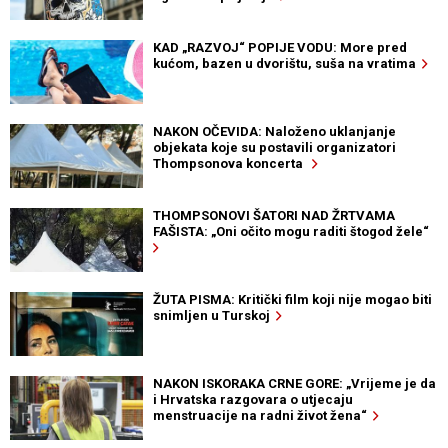
KAD „RAZVOJ“ POPIJE VODU: More pred
kućom, bazen u dvorištu, suša na vratima
NAKON OČEVIDA: Naloženo uklanjanje
objekata koje su postavili organizatori
Thompsonova koncerta
THOMPSONOVI ŠATORI NAD ŽRTVAMA
FAŠISTA: „Oni očito mogu raditi štogod žele“
ŽUTA PISMA: Kritički film koji nije mogao biti
snimljen u Turskoj
NAKON ISKORAKA CRNE GORE: „Vrijeme je da
i Hrvatska razgovara o utjecaju
menstruacije na radni život žena“