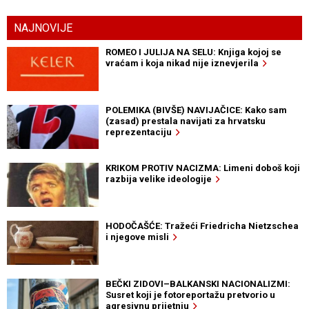
NAJNOVIJE
ROMEO I JULIJA NA SELU: Knjiga kojoj se
vraćam i koja nikad nije iznevjerila
POLEMIKA (BIVŠE) NAVIJAČICE: Kako sam
(zasad) prestala navijati za hrvatsku
reprezentaciju
KRIKOM PROTIV NACIZMA: Limeni doboš koji
razbija velike ideologije
HODOČAŠĆE: Tražeći Friedricha Nietzschea
i njegove misli
BEČKI ZIDOVI–BALKANSKI NACIONALIZMI:
Susret koji je fotoreportažu pretvorio u
agresivnu prijetnju