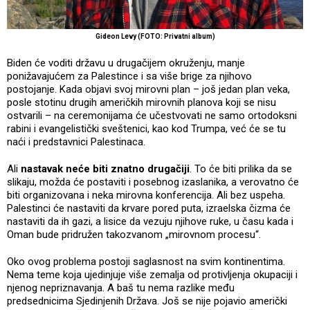
Gideon Levy (FOTO: Privatni album)
Biden će voditi državu u drugačijem okruženju, manje
ponižavajućem za Palestince i sa više brige za njihovo
postojanje. Kada objavi svoj mirovni plan – još jedan plan veka,
posle stotinu drugih američkih mirovnih planova koji se nisu
ostvarili – na ceremonijama će učestvovati ne samo ortodoksni
rabini i evangelistički sveštenici, kao kod Trumpa, već će se tu
naći i predstavnici Palestinaca.
Ali
nastavak neće biti znatno drugačiji
. To će biti prilika da se
slikaju, možda će postaviti i posebnog izaslanika, a verovatno će
biti organizovana i neka mirovna konferencija. Ali bez uspeha.
Palestinci će nastaviti da krvare pored puta, izraelska čizma će
nastaviti da ih gazi, a lisice da vezuju njihove ruke, u času kada i
Oman bude pridružen takozvanom „mirovnom procesu“.
Oko ovog problema postoji saglasnost na svim kontinentima.
Nema teme koja ujedinjuje više zemalja od protivljenja okupaciji i
njenog nepriznavanja. A baš tu nema razlike među
predsednicima Sjedinjenih Država. Još se nije pojavio američki