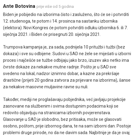
Ante Botovina
prije više od 5 godina
Biden je pobijedio na izborima čisto i zasluženo, što će se i potvrditi
12. studenoga, te potom i 14. prosinca na sastanku izbornika
(elektora). Novi Kongres će potom potvrditi odluku izbornika 6. ili 7.
siječnja 2021. i Biden će prisegnuti 20. siječnja 2021.
Trumpova kampanja je, za sada, podnijela 10 pritužbi i tužbi (bez
dokaza) i sve su odbijene. Sudovi u SAD ne žele se miješati u izborni
proces i najčešće se tužbe odbijaju jako brzo, izuzev ako netko ima
čvrste dokaze za nekakve mutne radnje. Pošto je u SAD sve
svedeno na lokal, nadzor iznimno dobar, a kazne za prekršaje
drastične (prijeti 20 godina zatvora za prijevare na izborima), šanse
za nekakve masovne muljavine ravne su nuli.
Također, mediji ne proglašavaju pobjednika, već javljaju projekcije
zasnovane na službenim i svima dostupnim podacima koji se
redovito objavljuju na stranicama izbornih povjerenstava.
Glasovanje u SAD je slobodno, bez pritisaka, može se glasovati
osobno, poštom, prije izbornog dana, te na sam izborni dan. Postoje
problemi druge prirode, no da ne davim sada. Najbitnije je da je ovaj