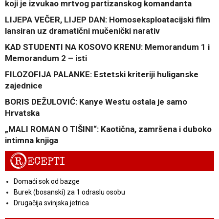
koji je izvukao mrtvog partizanskog komandanta
LIJEPA VEČER, LIJEP DAN: Homoseksploatacijski film
lansiran uz dramatični mučenički narativ
KAD STUDENTI NA KOSOVO KRENU: Memorandum 1 i
Memorandum 2 – isti
FILOZOFIJA PALANKE: Estetski kriteriji huliganske
zajednice
BORIS DEŽULOVIĆ: Kanye Westu ostala je samo
Hrvatska
„MALI ROMAN O TIŠINI“: Kaotična, zamršena i duboko
intimna knjiga
R
ECEPTI
Domaći sok od bazge
Burek (bosanski) za 1 odraslu osobu
Drugačija svinjska jetrica