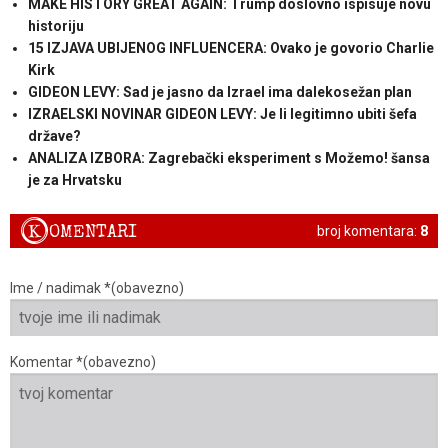
MAKE HISTORY GREAT AGAIN: Trump doslovno ispisuje novu
historiju
15 IZJAVA UBIJENOG INFLUENCERA: Ovako je govorio Charlie
Kirk
GIDEON LEVY: Sad je jasno da Izrael ima dalekosežan plan
IZRAELSKI NOVINAR GIDEON LEVY: Je li legitimno ubiti šefa
države?
ANALIZA IZBORA: Zagrebački eksperiment s Možemo! šansa
je za Hrvatsku
K
OMENTARI
broj komentara:
8
Ime / nadimak *(obavezno)
Komentar *(obavezno)