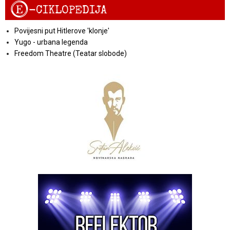
E
-CIKLOPEDIJA
Povijesni put Hitlerove 'klonje'
Yugo - urbana legenda
Freedom Theatre (Teatar slobode)