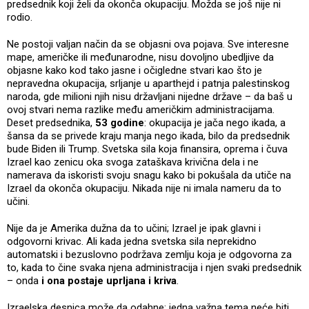
predsednik koji želi da okonča okupaciju. Možda se još nije ni
rodio.
Ne postoji valjan način da se objasni ova pojava. Sve interesne
mape, američke ili međunarodne, nisu dovoljno ubedljive da
objasne kako kod tako jasne i očigledne stvari kao što je
nepravedna okupacija, srljanje u aparthejd i patnja palestinskog
naroda, gde milioni njih nisu državljani nijedne države – da baš u
ovoj stvari nema razlike među američkim administracijama.
Deset predsednika,
53 godine
: okupacija je jača nego ikada, a
šansa da se privede kraju manja nego ikada, bilo da predsednik
bude Biden ili Trump. Svetska sila koja finansira, oprema i čuva
Izrael kao zenicu oka svoga zataškava krivična dela i ne
namerava da iskoristi svoju snagu kako bi pokušala da utiče na
Izrael da okonča okupaciju. Nikada nije ni imala nameru da to
učini.
Nije da je Amerika dužna da to učini; Izrael je ipak glavni i
odgovorni krivac. Ali kada jedna svetska sila neprekidno
automatski i bezuslovno podržava zemlju koja je odgovorna za
to, kada to čine svaka njena administracija i njen svaki predsednik
– onda
i ona postaje uprljana i kriva
.
Izraelska desnica može da odahne: jedna važna tema neće biti