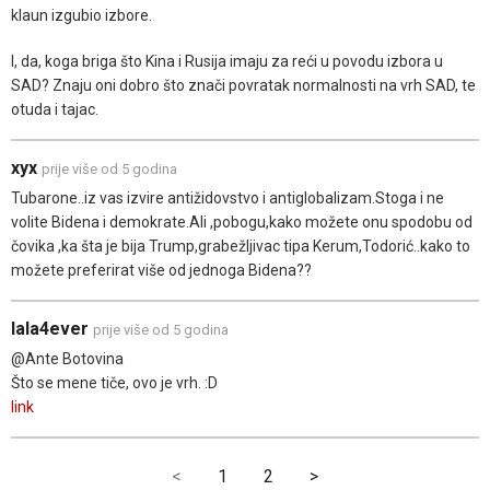
klaun izgubio izbore.
I, da, koga briga što Kina i Rusija imaju za reći u povodu izbora u
SAD? Znaju oni dobro što znači povratak normalnosti na vrh SAD, te
otuda i tajac.
xyx
prije više od 5 godina
Tubarone..iz vas izvire antižidovstvo i antiglobalizam.Stoga i ne
volite Bidena i demokrate.Ali ,pobogu,kako možete onu spodobu od
čovika ,ka šta je bija Trump,grabežljivac tipa Kerum,Todorić..kako to
možete preferirat više od jednoga Bidena??
lala4ever
prije više od 5 godina
@Ante Botovina
Što se mene tiče, ovo je vrh. :D
link
<
1
2
>