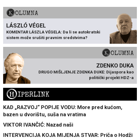
KOLUMNA
LÁSZLÓ VÉGEL
KOMENTAR LÁSZLA VÉGELA: Da li se autokratski
sistem može srušiti pravnim sredstvima?
KOLUMNA
ZDENKO DUKA
DRUGO MIŠLJENJE ZDENKA DUKE: Dijaspora kao
politički projekt HDZ-a
H
IPERLINK
KAD „RAZVOJ“ POPIJE VODU: More pred kućom,
bazen u dvorištu, suša na vratima
VIKTOR IVANČIĆ: Nazad naši
INTERVENCIJA KOJA MIJENJA STVAR: Priča o Hodži