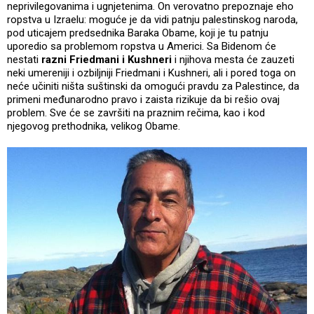
neprivilegovanima i ugnjetenima. On verovatno prepoznaje eho
ropstva u Izraelu: moguće je da vidi patnju palestinskog naroda,
pod uticajem predsednika Baraka Obame, koji je tu patnju
uporedio sa problemom ropstva u Americi. Sa Bidenom će
nestati
razni Friedmani i Kushneri
i njihova mesta će zauzeti
neki umereniji i ozbiljniji Friedmani i Kushneri, ali i pored toga on
neće učiniti ništa suštinski da omogući pravdu za Palestince, da
primeni međunarodno pravo i zaista rizikuje da bi rešio ovaj
problem. Sve će se završiti na praznim rečima, kao i kod
njegovog prethodnika, velikog Obame.