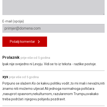
E-mail (opcija)
Pošalji komentar
Prolaznik
prije više od 5 godina
Ipak nije svejedno ni Levyju. Vidi se to iz teksta - razlike postoje.
xyx
prije više od 5 godina
Potpuno se slažem.Ko će kakvu politiku vodit ,to mi mali i nevažni,niti
znamo niti možemo utjecat.Ali jednoga normalnoga poltičara
,nasuprot opasnom,nekulturnom, razularenom Trumpu,svakako
treba podržat i njegovu pobjedu pozdravit.