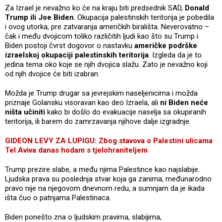
Za Izrael je nevažno ko će na kraju biti predsednik SAD,
Donald
Trump ili Joe Biden
. Okupacija palestinskih teritorija je pobedila
i ovog utorka, pre zatvaranja američkih birališta. Neverovatno –
čak i među dvojicom toliko različitih ljudi kao što su Trump i
Biden postoji čvrst dogovor o nastavku
američke podrške
izraelskoj okupaciji palestinskih teritorija
. Izgleda da je to
jedina tema oko koje se njih dvojica slažu. Zato je nevažno koji
od njih dvojice će biti izabran.
Možda je Trump drugar sa jevrejskim naseljenicima i možda
priznaje Golansku visoravan kao deo Izraela, ali
ni Biden neće
ništa učiniti
kako bi došlo do evakuacije naselja sa okupiranih
teritorija, ili barem do zamrzavanja njihove dalje izgradnje.
GIDEON LEVY ZA LUPIGU: Zbog stavova o Palestini ulicama
Tel Aviva danas hodam s tjelohraniteljem
Trump prezire slabe, a među njima Palestince kao najslabije.
Ljudska prava su poslednja stvar koja ga zanima, međunarodno
pravo nije na njegovom dnevnom redu, a sumnjam da je ikada
išta čuo o patnjama Palestinaca.
Biden ponešto zna o ljudskim pravima, slabijima,