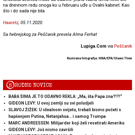
na dnevnom redu onoga ko u februaru uđe u Ovalni kabinet. Kao
što i do sada nije bila.
Haaretz
, 05.11.2020.
Sa hebrejskog za Peščanik prevela Alma Ferhat
Lupiga.Com
via
Peščanik
Naslovna fotografija: HINA/EPA/Shawn Thew
S
RODNE NOVICE
BABA ŠIMA JE TO ODAVNO REKLA: „Ma, šta Papa zna?!?!“
GIDEON LEVY: U ovoj zemlji su svi poludjeli
SLAVOJ ŽIŽEK: U idealnom svijetu, trebali bismo početi s
hapšenjem Putina, Netanjahua… i samog Trumpa
MARC ANDREESSEN: Milijarder koji želi resetirati Ameriku
GIDEON LEVY: Još nismo završili