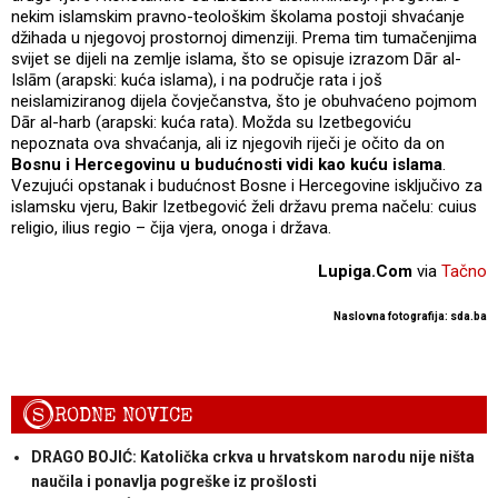
nekim islamskim pravno-teološkim školama postoji shvaćanje
džihada u njegovoj prostornoj dimenziji. Prema tim tumačenjima
svijet se dijeli na zemlje islama, što se opisuje izrazom Dār al-
Islām (arapski: kuća islama), i na područje rata i još
neislamiziranog dijela čovječanstva, što je obuhvaćeno pojmom
Dār al-harb (arapski: kuća rata). Možda su Izetbegoviću
nepoznata ova shvaćanja, ali iz njegovih riječi je očito da on
Bosnu i Hercegovinu u budućnosti vidi kao kuću islama
.
Vezujući opstanak i budućnost Bosne i Hercegovine isključivo za
islamsku vjeru, Bakir Izetbegović želi državu prema načelu: cuius
religio, ilius regio – čija vjera, onoga i država.
Lupiga.Com
via
Tačno
Naslovna fotografija: sda.ba
S
RODNE NOVICE
DRAGO BOJIĆ: Katolička crkva u hrvatskom narodu nije ništa
naučila i ponavlja pogreške iz prošlosti