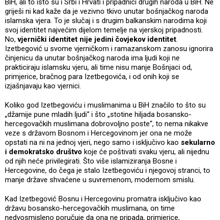
BiH, ali to isto su i Srbi i Hrvati i pripadnici drugih naroda u BiH. Ne
griješi ni kad kaže da je vezivno tkivo unutar bošnjačkog naroda
islamska vjera. To je slučaj i s drugim balkanskim narodima koji
svoj identitet najvećim dijelom temelje na vjerskoj pripadnosti.
No,
vjernički identitet nije jedini čovjekov identitet
.
Izetbegović u svome vjerničkom i ramazanskom zanosu ignorira
činjenicu da unutar bošnjačkog naroda ima ljudi koji ne
prakticiraju islamsku vjeru, ali time nisu manje Bošnjaci od,
primjerice, bračnog para Izetbegovića, i od onih koji se
izjašnjavaju kao vjernici.
Koliko god Izetbegoviću i muslimanima u BiH značilo to što su
„džamije pune mladih ljudi“ i što „stotine hiljada bosansko-
hercegovačkih muslimana dobrovoljno poste“, to nema nikakve
veze s državom Bosnom i Hercegovinom jer ona ne može
opstati na ni na jednoj vjeri, nego samo i isključivo kao
sekularno
i demokratsko društvo
koje će poštivati svaku vjeru, ali nijednu
od njih neće privilegirati. Što više islamiziranja Bosne i
Hercegovine, do čega je stalo Izetbegoviću i njegovoj stranci, to
manje države shvaćene u suvremenom, modernom smislu.
Kad Izetbegović Bosnu i Hercegovinu promatra isključivo kao
državu bosansko-hercegovačkih muslimana, on time
nedvosmisleno poručuje da ona ne pripada, primjerice,