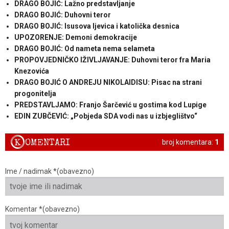
DRAGO BOJIĆ: ​Lažno predstavljanje
DRAGO BOJIĆ: Duhovni teror
DRAGO BOJIĆ: ​Isusova ljevica i katolička desnica
UPOZORENJE: Demoni demokracije
DRAGO BOJIĆ: ​Od nameta nema selameta
PROPOVJEDNIČKO IŽIVLJAVANJE: Duhovni teror fra Maria
Knezovića
DRAGO BOJIĆ O ANDREJU NIKOLAIDISU: Pisac na strani
progonitelja
PREDSTAVLJAMO: Franjo Šarčević u gostima kod Lupige
EDIN ZUBČEVIĆ: „Pobjeda SDA vodi nas u izbjeglištvo“
K
OMENTARI
broj komentara:
1
Ime / nadimak *(obavezno)
Komentar *(obavezno)