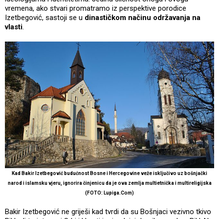
vremena, ako stvari promatramo iz perspektive porodice
Izetbegović, sastoji se u
dinastičkom načinu održavanja na
vlasti
.
Kad Bakir Izetbegović budućnost Bosne i Hercegovine veže isključivo uz bošnjački
narod i islamsku vjeru, ignorira činjenicu da je ova zemlja multietnička i multireligijska
(FOTO: Lupiga.Com)
Bakir Izetbegović ne griješi kad tvrdi da su Bošnjaci vezivno tkivo