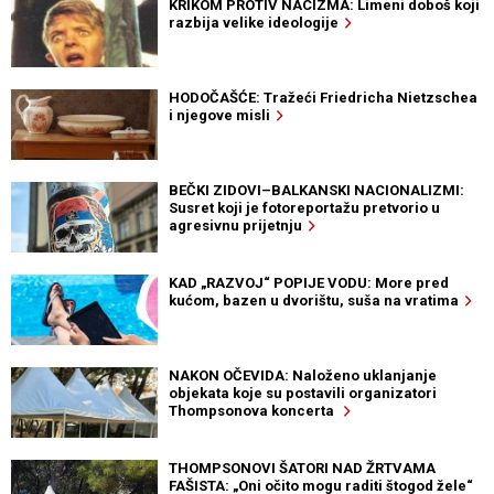
KRIKOM PROTIV NACIZMA: Limeni doboš koji
razbija velike ideologije
HODOČAŠĆE: Tražeći Friedricha Nietzschea
i njegove misli
BEČKI ZIDOVI–BALKANSKI NACIONALIZMI:
Susret koji je fotoreportažu pretvorio u
agresivnu prijetnju
KAD „RAZVOJ“ POPIJE VODU: More pred
kućom, bazen u dvorištu, suša na vratima
NAKON OČEVIDA: Naloženo uklanjanje
objekata koje su postavili organizatori
Thompsonova koncerta
THOMPSONOVI ŠATORI NAD ŽRTVAMA
FAŠISTA: „Oni očito mogu raditi štogod žele“