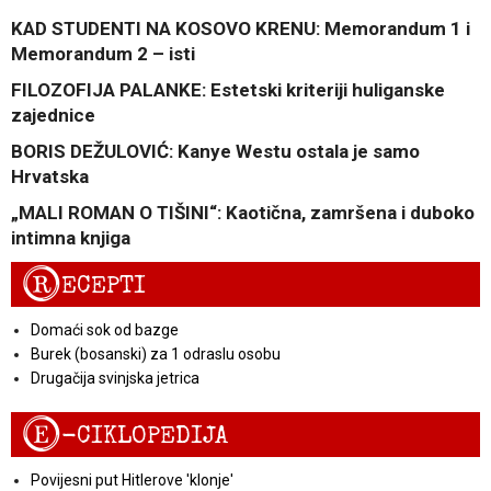
KAD STUDENTI NA KOSOVO KRENU: Memorandum 1 i
Memorandum 2 – isti
FILOZOFIJA PALANKE: Estetski kriteriji huliganske
zajednice
BORIS DEŽULOVIĆ: Kanye Westu ostala je samo
Hrvatska
„MALI ROMAN O TIŠINI“: Kaotična, zamršena i duboko
intimna knjiga
R
ECEPTI
Domaći sok od bazge
Burek (bosanski) za 1 odraslu osobu
Drugačija svinjska jetrica
E
-CIKLOPEDIJA
Povijesni put Hitlerove 'klonje'