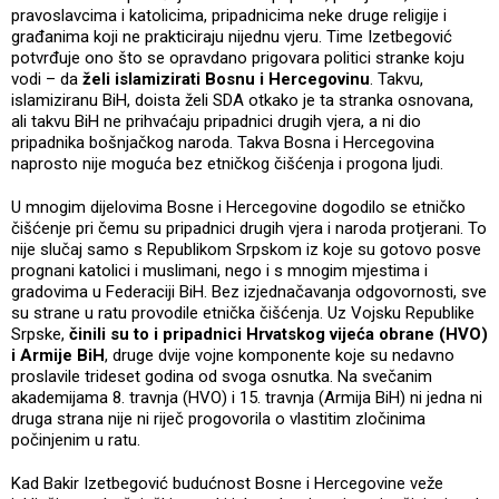
pravoslavcima i katolicima, pripadnicima neke druge religije i
građanima koji ne prakticiraju nijednu vjeru. Time Izetbegović
potvrđuje ono što se opravdano prigovara politici stranke koju
vodi – da
želi islamizirati Bosnu i Hercegovinu
. Takvu,
islamiziranu BiH, doista želi SDA otkako je ta stranka osnovana,
ali takvu BiH ne prihvaćaju pripadnici drugih vjera, a ni dio
pripadnika bošnjačkog naroda. Takva Bosna i Hercegovina
naprosto nije moguća bez etničkog čišćenja i progona ljudi.
U mnogim dijelovima Bosne i Hercegovine dogodilo se etničko
čišćenje pri čemu su pripadnici drugih vjera i naroda protjerani. To
nije slučaj samo s Republikom Srpskom iz koje su gotovo posve
prognani katolici i muslimani, nego i s mnogim mjestima i
gradovima u Federaciji BiH. Bez izjednačavanja odgovornosti, sve
su strane u ratu provodile etnička čišćenja. Uz Vojsku Republike
Srpske,
činili su to i pripadnici Hrvatskog vijeća obrane (HVO)
i Armije BiH
, druge dvije vojne komponente koje su nedavno
proslavile trideset godina od svoga osnutka. Na svečanim
akademijama 8. travnja (HVO) i 15. travnja (Armija BiH) ni jedna ni
druga strana nije ni riječ progovorila o vlastitim zločinima
počinjenim u ratu.
Kad Bakir Izetbegović budućnost Bosne i Hercegovine veže