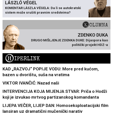
LÁSZLÓ VÉGEL
KOMENTAR LÁSZLA VÉGELA: Da li se autokratski
sistem može srušiti pravnim sredstvima?
KOLUMNA
ZDENKO DUKA
DRUGO MIŠLJENJE ZDENKA DUKE: Dijaspora kao
politički projekt HDZ-a
H
IPERLINK
KAD „RAZVOJ“ POPIJE VODU: More pred kućom,
bazen u dvorištu, suša na vratima
VIKTOR IVANČIĆ: Nazad naši
INTERVENCIJA KOJA MIJENJA STVAR: Priča o Hodži
koji je izvukao mrtvog partizanskog komandanta
LIJEPA VEČER, LIJEP DAN: Homoseksploatacijski film
lansiran uz dramatični mučenički narativ