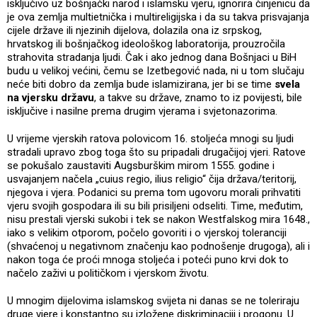
isključivo uz bošnjački narod i islamsku vjeru, ignorira činjenicu da
je ova zemlja multietnička i multireligijska i da su takva prisvajanja
cijele države ili njezinih dijelova, dolazila ona iz srpskog,
hrvatskog ili bošnjačkog ideološkog laboratorija, prouzročila
strahovita stradanja ljudi. Čak i ako jednog dana Bošnjaci u BiH
budu u velikoj većini, čemu se Izetbegović nada, ni u tom slučaju
neće biti dobro da zemlja bude islamizirana, jer bi se time
svela
na vjersku državu
, a takve su države, znamo to iz povijesti, bile
isključive i nasilne prema drugim vjerama i svjetonazorima.
U vrijeme vjerskih ratova polovicom 16. stoljeća mnogi su ljudi
stradali upravo zbog toga što su pripadali drugačijoj vjeri. Ratove
se pokušalo zaustaviti Augsburškim mirom 1555. godine i
usvajanjem načela „cuius regio, ilius religio“ čija država/teritorij,
njegova i vjera. Podanici su prema tom ugovoru morali prihvatiti
vjeru svojih gospodara ili su bili prisiljeni odseliti. Time, međutim,
nisu prestali vjerski sukobi i tek se nakon Westfalskog mira 1648.,
iako s velikim otporom, počelo govoriti i o vjerskoj toleranciji
(shvaćenoj u negativnom značenju kao podnošenje drugoga), ali i
nakon toga će proći mnoga stoljeća i poteći puno krvi dok to
načelo zaživi u političkom i vjerskom životu.
U mnogim dijelovima islamskog svijeta ni danas se ne toleriraju
druge vjere i konstantno su izložene diskriminaciji i progonu. U