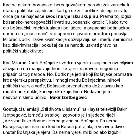
Kad se nekom bosansko-hercegovačkom narodu želi zanijekati
status političke zajednice i kad ga se želi politički delegitimirati,
onda ga se najčešće
svodi na vjersku skupinu
. Prema toj logici
bosansko-hercegovački Hrvati su „bosanski katolici“, kako tvrdi
dio bošnjačkih intelektualaca i političara, a pripadnici bošnjačkog
naroda su „muslimani“, što uporno u javnom prostoru ponavlja
Milorad Dodik. Takve kvalifikacije doživljavaju se i među vjernicima
kao diskriminacija i pokušaj da se narodu uskrati pravo na
politički subjektivitet.
Kad Milorad Dodik Bošnjake svodi na vjersku skupinu s uvredljivim
aluzijama na manju vrijednost te vjere, s pravom negoduju
pripadnici tog naroda. No, Dodik nije jedini koji Bošnjake promatra
kroz vjersku perspektivu. I mnogi među Bošnjacima, njihovi
politički i vjerski vođe, Bošnjake prvenstveno doživljavaju kao
muslimane, dakle, kao vjersku zajednicu. Nedavno je to
nedvosmisleno učinio i
Bakir Izetbegović
.
Gostujući u emisiji „Stil života u islamu“ na Hayat televiziji Bakir
Izetbegović, između ostalog, izgovorio je i sljedeće riječi:
„Vezivno tkivo Bosne i Hercegovine su Bošnjaci. Da nema
Bošnjaka, ne znam do kad bi Bosna potrajala, a vezivno tkivo
unutar Bošnjaka je vjera. Da nema vjere, mi bi polako izgubili