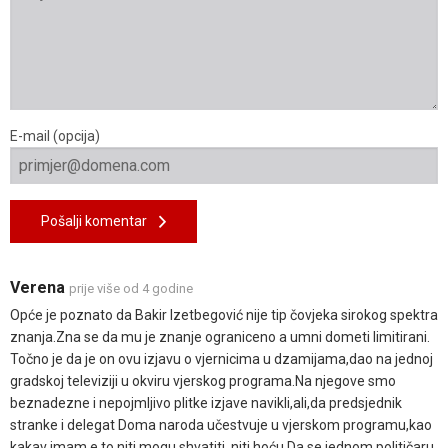
E-mail (opcija)
Pošalji komentar
Verena
prije više od 4 godine
Opće je poznato da Bakir Izetbegović nije tip čovjeka sirokog spektra
znanja.Zna se da mu je znanje ograniceno a umni dometi limitirani.
Točno je da je on ovu izjavu o vjernicima u dzamijama,dao na jednoj
gradskoj televiziji u okviru vjerskog programa.Na njegove smo
beznadezne i nepojmljivo plitke izjave navikli,ali,da predsjednik
stranke i delegat Doma naroda učestvuje u vjerskom programu,kao
kakav imam,e,to niti mogu shvatiti ,niti hoću.Da se jednom političaru