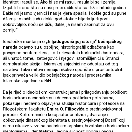
identitet i rasuli se. Ako bi se mi rasuli, rasula bi se i zemlja.
Izgubili bi ono što su naši preci radili, što su držali hiljadu godina.
Dakle mi jesmo vjernici i nas je vjera spasila. I dokle god su pune
džamije mladih ljudi i dokle god stotine hiljada ljudi posti
dobrovoljno, noću se dižu, dakle, ja nisam zabrinut za ovu
zemlju.”
Ideološka maštanja o
„hiljadugodišnjoj istoriji“ bošnjačkog
naroda
odavno su u ozbiljnoj historiografiji odbačena kao
povijesno neutemeljena, i od relevantnih bošnjačkih historičara,
ali unatoč tome, Izetbegović i njegovi istomišljenici u Stranci
demokratske akcije i Islamskoj zajednici ne odustaju od tog
narativa. Takvi mitovi nemaju nikakvo uporište u prošlosti, ali ih
ipak prihvaća veliki dio bošnjačkog naroda i predstavnika
Islamske zajednice u BiH.
Da je riječ o ideološkim konstrukcijama i prilagođavanju prošlosti
bošnjačkom nacionalizmu i dnevno-političkim potrebama,
pokazuje i nedavno objavljena studija historičara i profesora na
Filozofskom fakultetu
Emira O. Filipovića
o srednjovjekovnoj
porodici Kotromanići u kojoj autor analizira „stvaranje i
oblikovanje dinastičkog identiteta u srednjovjekovnoj Bosni“ koji
nema nikakve veze sa sadašnjim srpskim, hrvatskim i bošnjačkim
ideologijama i identitetima. Jedina sličnost onoga i ovoga