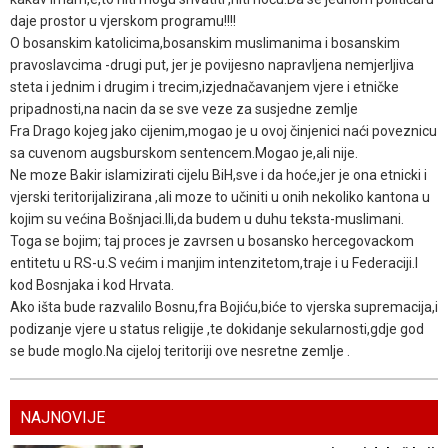
daje prostor u vjerskom programu!!!!
O bosanskim katolicima,bosanskim muslimanima i bosanskim
pravoslavcima -drugi put, jer je povijesno napravljena nemjerljiva
steta i jednim i drugim i trecim,izjednačavanjem vjere i etničke
pripadnosti,na nacin da se sve veze za susjedne zemlje
Fra Drago kojeg jako cijenim,mogao je u ovoj činjenici naći poveznicu
sa cuvenom augsburskom sentencem.Mogao je,ali nije.
Ne moze Bakir islamizirati cijelu BiH,sve i da hoće,jer je ona etnicki i
vjerski teritorijalizirana ,ali moze to učiniti u onih nekoliko kantona u
kojim su većina Bošnjaci.Ili,da budem u duhu teksta-muslimani.
Toga se bojim; taj proces je zavrsen u bosansko hercegovackom
entitetu u RS-u.S većim i manjim intenzitetom,traje i u Federaciji.I
kod Bosnjaka i kod Hrvata.
Ako išta bude razvalilo Bosnu,fra Bojiću,biće to vjerska supremacija,i
podizanje vjere u status religije ,te dokidanje sekularnosti,gdje god
se bude moglo.Na cijeloj teritoriji ove nesretne zemlje .
NAJNOVIJE