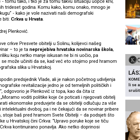
 tomu tako, i tko je za tomu takvu situaciju uopće kriv,
nih trideset godina. Komu kako, komu onako, mnogo je
u kugu“ - kako je vole nazivati naši demografski
 biti:
Crkva u Hrvata
.
drej Plenković.
 crkve Presvete obitelji u Solinu, kolijevci našeg
inar – to je ta
neprejebiva hrvatska novinarska škola
,
riliku koju netko manje iskusan ne bi ni uočio, pa
 se može učiniti da se, kad već eto stojimo pred hramom
grafska slika u Hrvatskoj.
LÁS
ospodin predsjednik Vlade, ali je nakon početnog udivljenja
KOME
li se
grafske revitalizacije jedno je od temeljnih političkih i
sruši
, odgovorio je Plenković iz topa, kao da čita iz
„Moramo voditi politike koje će poticati i njegovati obitelj
arati ekonomske preduvjete da se obitelji odlučuju za više
li intelektualni dvoboj, pa i ne čekajući da se novinar pribere
to, stoje baš pred hramom Svete Obitelji – da podsjeti što
e u Hrvatskoj čini Crkva: “Upravo poruke koje se tiču
je Crkva kontinuirano ponavlja. Ako netko doprinosi