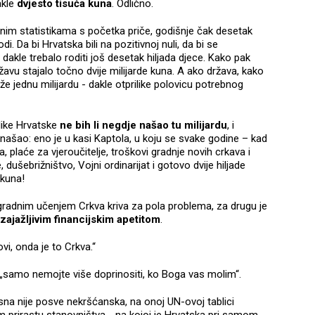
akle
dvjesto tisuća kuna
. Odlično.
im statistikama s početka priče, godišnje čak desetak
i. Da bi Hrvatska bili na pozitivnoj nuli, da bi se
 dakle trebalo roditi još desetak hiljada djece. Kako pak
žavu stajalo točno dvije milijarde kuna. A ako država, kako
e jednu milijardu - dakle otprilike polovicu potrebnog
like Hrvatske
ne bih li negdje našao tu milijardu
, i
 našao: eno je u kasi Kaptola, u koju se svake godine – kad
 plaće za vjeroučitelje, troškovi gradnje novih crkava i
 dušebrižništvo, Vojni ordinarijat i gotovo dvije hiljade
 kuna!
ogradnim učenjem Crkva kriva za pola problema, za drugu je
zajažljivim financijskim apetitom
.
i, onda je to Crkva.“
, „samo nemojte više doprinositi, ko Boga vas molim“.
na nije posve nekršćanska, na onoj UN-ovoj tablici