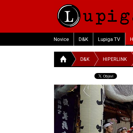
Novice
D&K
Lupiga TV
H
D&K
HIPERLINK