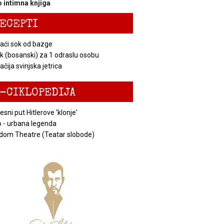
 intimna knjiga
ECEPTI
ći sok od bazge
k (bosanski) za 1 odraslu osobu
čija svinjska jetrica
-CIKLOPEDIJA
esni put Hitlerove 'klonje'
 - urbana legenda
dom Theatre (Teatar slobode)