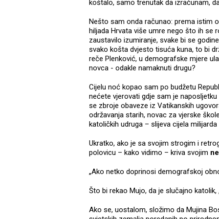
koštalo, samo trenutak da izračunam, d
Nešto sam onda računao: prema istim on
hiljada Hrvata više umre nego što ih se rod
zaustavilo izumiranje, svake bi se godine
svako košta dvjesto tisuća kuna, to bi dr
reče Plenković, u demografske mjere ulaž
novca - odakle namaknuti drugu?
Cijelu noć kopao sam po budžetu Repub
nećete vjerovati gdje sam je naposljetku
se zbroje obaveze iz Vatikanskih ugovora,
održavanja starih, novac za vjerske škole,
katoličkih udruga – slijeva cijela milijarda
Ukratko, ako je sa svojim strogim i retr
polovicu – kako vidimo – kriva svojim
ne
„Ako netko doprinosi demografskoj obnov
Što bi rekao Mujo, da je slučajno katolik
Ako se, uostalom, složimo da Mujina Bos