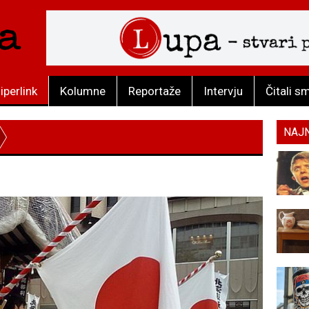
iperlink
Kolumne
Reportaže
Intervju
Čitali s
NAJ