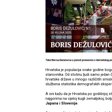
BORIS DEŽULOVIĆ/N1
24. RUJNA 2020.
BORIS DEŽULOVIĆ:
Tekst Borisa Dežulovića u cjelosti prenosimo s internetskog p
Hrvatska je populacija svake godine bogat
stanovnika. Od stotinu ljudi samo jedan čo
hrvatske države u mnogo različitih smislo
službena statistika demografskih ekspera
A oni kažu da je Hrvatska po godišnjoj s
najgorima na cijeloj kugli zemaljskoj, bo
Japana i Slovenije
.