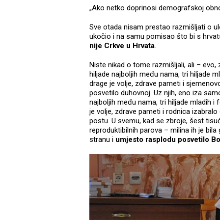
„Ako netko doprinosi demografskoj obnov
Sve otada nisam prestao razmišljati o u
ukočio i na samu pomisao što bi s hrva
nije Crkve u Hrvata
.
Niste nikad o tome razmišljali, ali – evo, 
hiljade najboljih među nama, tri hiljade 
drage je volje, zdrave pameti i sjemenov
posvetilo duhovnoj. Uz njih, eno iza samost
najboljih među nama, tri hiljade mladih i 
je volje, zdrave pameti i rodnica izabral
postu. U svemu, kad se zbroje, šest tisuća
reproduktibilnih parova – milina ih je bil
stranu i
umjesto rasplodu posvetilo B