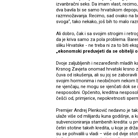
izvanbračni seks. Da imam vlast, recimo
dva bavila bi se samo hrvatskom depopul
razmnožavanja. Recimo, sad ovako na brzin
svoga“, tako nekako, još bih to malo razr
Ali dobro, čak i sa svojim strogim i ret
da je kriva samo za pola problema. Bar
sliku Hrvatske - ne treba ni za to biti ek
„ekonomski preduvjeti da se obitelji o
Dvoje zaljubljenih i nezaređenih mladih 
Krsnog Zavjeta onomad hrvatski krsno zav
čuva od iskušenja, ali su joj se zaboravil
svojim hormonima i neobičnom nekom bla
ne vjenčaju, ne mogu se vjenčati dok se 
nesposobni. Općenito, kreditna nesposo
češći od, primjerice, nepokretnosti spermi
Premijer Andrej Plenković nedavno je t
ulaže više od milijardu kuna godišnje, a
subvencioniranja stambenih kredita: u p
četiri stotine takvih kredita, u koje je dr
su se pohvalili u vladi – više od dvije st