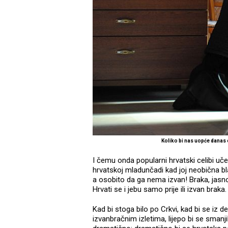
Koliko bi nas uopće danas 
I čemu onda popularni hrvatski celibi uče
hrvatskoj mladunčadi kad joj neobična bl
a osobito da ga nema izvan! Braka, jasno
Hrvati se i jebu samo prije ili izvan braka.
Kad bi stoga bilo po Crkvi, kad bi se iz d
izvanbračnim izletima, lijepo bi se smanjil