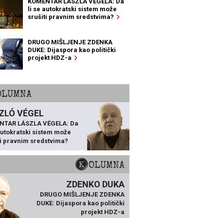
KOMENTAR LÁSZLA VÉGELA: Da
li se autokratski sistem može
srušiti pravnim sredstvima?
DRUGO MIŠLJENJE ZDENKA
DUKE: Dijaspora kao politički
projekt HDZ-a
KOLUMNA
ZLÓ VÉGEL
NTAR LÁSZLA VÉGELA: Da
 autokratski sistem može
ti pravnim sredstvima?
KOLUMNA
ZDENKO DUKA
DRUGO MIŠLJENJE ZDENKA
DUKE: Dijaspora kao politički
projekt HDZ-a