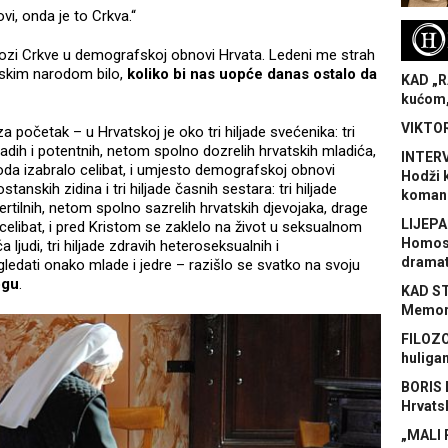
i, onda je to Crkva.“
H
lozi Crkve u demografskoj obnovi Hrvata. Ledeni me strah
tskim narodom bilo,
koliko bi nas uopće danas ostalo da
KAD „R
kućom,
VIKTOR
za početak – u Hrvatskoj je oko tri hiljade svećenika: tri
mladih i potentnih, netom spolno dozrelih hrvatskih mladića,
INTERV
oda izabralo celibat, i umjesto demografskoj obnovi
Hodži 
anskih zidina i tri hiljade časnih sestara: tri hiljade
koman
fertilnih, netom spolno sazrelih hrvatskih djevojaka, drage
LIJEPA
o celibat, i pred Kristom se zaklelo na život u seksualnom
Homose
 ljudi, tri hiljade zdravih heteroseksualnih i
dramat
a gledati onako mlade i jedre – razišlo se svatko na svoju
ogu
.
KAD S
Memora
FILOZO
huliga
BORIS 
Hrvats
„MALI 