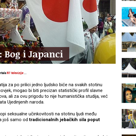
 Bog i Japanci
ortala
N1 televizije
...
ija za po prilici jedno ljudsko biće na svakih stotinu
vjek, mogao bi biti precizan statistički profil slavne
va, ali za ovu prigodu to nije humanistička studija, već
ta Ujedinjenih naroda.
topi seksualne učinkovitosti na stotinu ljudi među
lja još samo od
tradicionalnih jebačkih sila poput