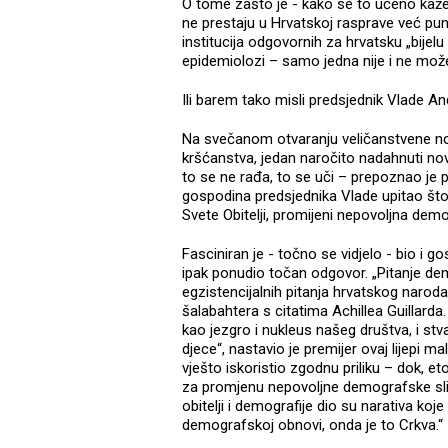
O tome zašto je - kako se to učeno kaže -
ne prestaju u Hrvatskoj rasprave već pu
institucija odgovornih za hrvatsku „bijel
epidemiolozi – samo jedna nije i ne može
Ili barem tako misli predsjednik Vlade An
Na svečanom otvaranju veličanstvene nove
kršćanstva, jedan naročito nadahnuti nov
to se ne rađa, to se uči – prepoznao je p
gospodina predsjednika Vlade upitao što
Svete Obitelji, promijeni nepovoljna demo
Fasciniran je - točno se vidjelo - bio i g
ipak ponudio točan odgovor. „Pitanje demo
egzistencijalnih pitanja hrvatskog naroda“
šalabahtera s citatima Achillea Guillarda. 
kao jezgro i nukleus našeg društva, i stv
djece“, nastavio je premijer ovaj lijepi ma
vješto iskoristio zgodnu priliku – dok, e
za promjenu nepovoljne demografske slik
obitelji i demografije dio su narativa ko
demografskoj obnovi, onda je to Crkva.“