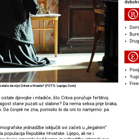
duboko
R
Doma
Bure
Druga
E
Povij
Yugo
Free
ostalo da nije Crkve u Hrvata? (FOTO: Lupiga.Com)
 ostale djevojke i mladiće, što Crkva poručuje fertilnoj
agost stane puzati uz slabine? Da nema seksa prije braka,
. Da čovjek ne zna, pomislio bi da oni to namjerno: pa
emografske jednadžbe isključili svi začeti u „ilegalnim“
a populacija Republike Hrvatske. Lijepo, ali ne i