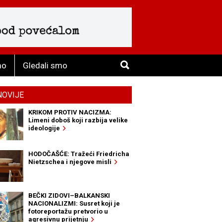
mo
Gledali smo
NOVIJE
KRIKOM PROTIV NACIZMA:
Limeni doboš koji razbija velike
ideologije
HODOČAŠĆE: Tražeći Friedricha
Nietzschea i njegove misli
BEČKI ZIDOVI–BALKANSKI
NACIONALIZMI: Susret koji je
fotoreportažu pretvorio u
agresivnu prijetnju