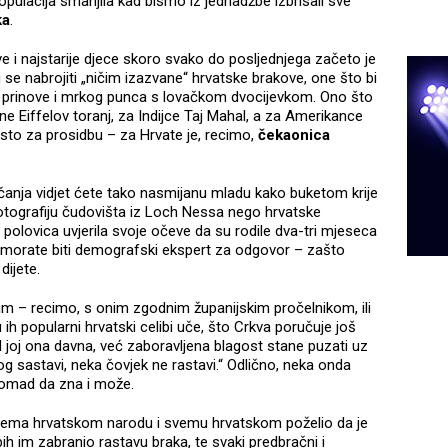
pulacija smanjila kad bismo iz jednadžbe izbrisali sve
ka
.
 i najstarije djece skoro svako do posljednjega začeto je
i se nabrojiti „ničim izazvane“ hrvatske brakove, one što bi
dne prinove i mrkog punca s lovačkom dvocijevkom. Ono što
ane Eiffelov toranj, za Indijce Taj Mahal, a za Amerikance
sto za prosidbu – za Hrvate je, recimo,
čekaonica
enčanja vidjet ćete tako nasmijanu mladu kako buketom krije
i fotografiju čudovišta iz Loch Nessa nego hrvatske
 polovica uvjerila svoje očeve da su rodile dva-tri mjeseca
ne morate biti demografski ekspert za odgovor – zašto
dijete.
um – recimo, s onim zgodnim županijskim pročelnikom, ili
 popularni hrvatski celibi uče, što Crkva poručuje još
ad joj ona davna, već zaboravljena blagost stane puzati uz
 sastavi, neka čovjek ne rastavi.“ Odlično, neka onda
nomad da zna i može.
e prema hrvatskom narodu i svemu hrvatskom poželio da je
 bih im zabranio rastavu braka, te svaki predbračni i