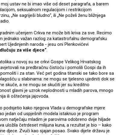
, moj ustav ne bi imao više od deset paragrafa, a barem
acijom, seksualnom regulacijom i restrikcijom
u, „Ne sagriješi bludno“, ili „Ne poželi ženu bližnjega
adio.
rogradnim učenjem Crkva ne može biti kriva za sve. Recimo
em jednako važan razlog za katastrofalnu demografsku
spert Ujedinjenih naroda - jesu oni Plenkovićevi
dlučuju za više djece“
.
katolika u novoj su se crkvi Gospe Velikog Hrvatskog
jetovali na predbračnu čistoću i pomolili Gospi da ih
i pomoliti i za stan. Već pet godina titanski se tako bore sa
gošću u slabinama: ne mogu se tjelesno ujediniti dok se
ne skuće, a ne mogu se skućiti jer su kreditno
bnost glavni je uzrok neplodnosti u mladih parova, mnogo
ja ili oštećenja jajovoda.
ako podsjetio kako njegova Vlada u demografske mjere
 kao jedan od uspješnih modela istaknuo je program
rvom natječaju mladim je parovima odobreno dvije hiljade
žava uložila četrdeset milijuna kuna, a rezultat je bio – kako
otine djece. Zvuči kao sjajan posao. Svako dijete državu je