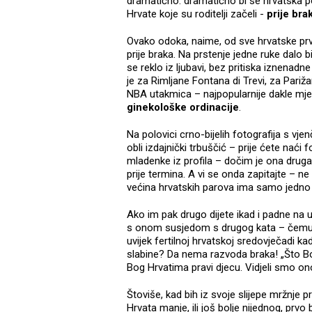
dramatično: dramatično bi se hrvatska po
Hrvate koje su roditelji začeli -
prije bra
Ovako odoka, naime, od sve hrvatske prve
prije braka. Na prstenje jedne ruke dalo b
se reklo iz ljubavi, bez pritiska iznena
je za Rimljane Fontana di Trevi, za Pariž
NBA utakmica – najpopularnije dakle mje
ginekološke ordinacije
.
Na polovici crno-bijelih fotografija s vj
obli izdajnički trbuščić – prije ćete nać
mladenke iz profila – dočim je ona druga
prije termina. A vi se onda zapitajte – 
većina hrvatskih parova ima samo jedno 
Ako im pak drugo dijete ikad i padne na 
s onom susjedom s drugog kata – čemu ih
uvijek fertilnoj hrvatskoj sredovječadi k
slabine? Da nema razvoda braka! „Što Bog
Bog Hrvatima pravi djecu. Vidjeli smo o
Štoviše, kad bih iz svoje slijepe mržnj
Hrvata manje, ili još bolje nijednog, prvo