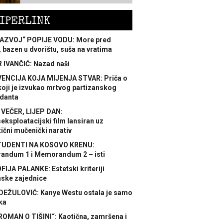
IPERLINK
AZVOJ“ POPIJE VODU: More pred
 bazen u dvorištu, suša na vratima
 IVANČIĆ: Nazad naši
ENCIJA KOJA MIJENJA STVAR: Priča o
koji je izvukao mrtvog partizanskog
danta
 VEČER, LIJEP DAN:
ksploatacijski film lansiran uz
ični mučenički narativ
TUDENTI NA KOSOVO KRENU:
ndum 1 i Memorandum 2 – isti
FIJA PALANKE: Estetski kriteriji
nske zajednice
DEŽULOVIĆ: Kanye Westu ostala je samo
ka
ROMAN O TIŠINI“: Kaotična, zamršena i