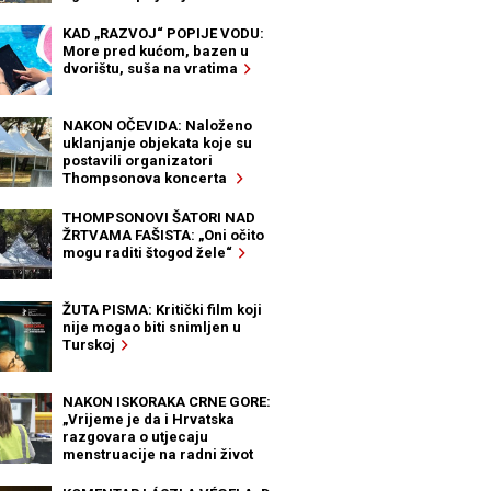
KAD „RAZVOJ“ POPIJE VODU:
More pred kućom, bazen u
dvorištu, suša na vratima
NAKON OČEVIDA: Naloženo
uklanjanje objekata koje su
postavili organizatori
Thompsonova koncerta
THOMPSONOVI ŠATORI NAD
ŽRTVAMA FAŠISTA: „Oni očito
mogu raditi štogod žele“
ŽUTA PISMA: Kritički film koji
nije mogao biti snimljen u
Turskoj
NAKON ISKORAKA CRNE GORE:
„Vrijeme je da i Hrvatska
razgovara o utjecaju
menstruacije na radni život
žena“