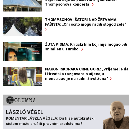
Thompsonova koncerta
THOMPSONOVI ŠATORI NAD ŽRTVAMA
FAŠISTA: „Oni očito mogu raditi štogod žele“
ŽUTA PISMA: Kritički film koji nije mogao biti
snimljen u Turskoj
NAKON ISKORAKA CRNE GORE: „Vrijeme je da
i Hrvatska razgovara o utjecaju
menstruacije na radni život žena“
KOLUMNA
LÁSZLÓ VÉGEL
KOMENTAR LÁSZLA VÉGELA: Da li se autokratski
sistem može srušiti pravnim sredstvima?