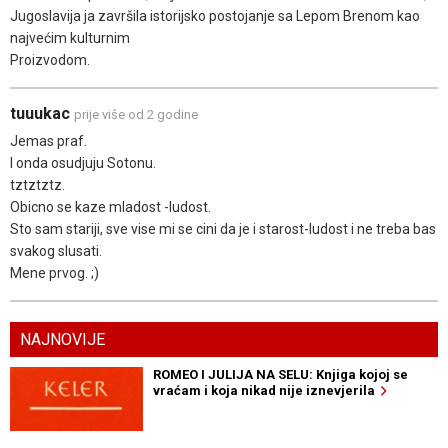
Jugoslavija ja završila istorijsko postojanje sa Lepom Brenom kao
najvećim kulturnim
Proizvodom.
tuuukac
prije više od 2 godine
Jemas praf.
I onda osudjuju Sotonu.
tztztztz.
Obicno se kaze mladost -ludost.
Sto sam stariji, sve vise mi se cini da je i starost-ludost i ne treba bas
svakog slusati.
Mene prvog. ;)
NAJNOVIJE
ROMEO I JULIJA NA SELU: Knjiga kojoj se
vraćam i koja nikad nije iznevjerila