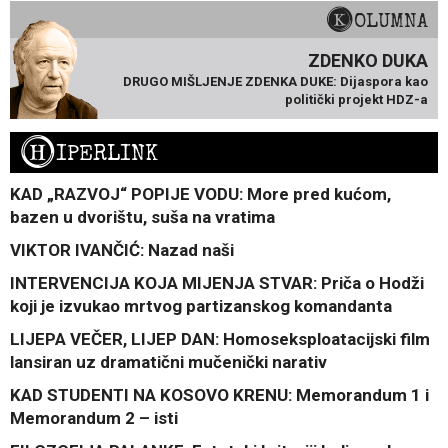
KOLUMNA
ZDENKO DUKA
DRUGO MIŠLJENJE ZDENKA DUKE: Dijaspora kao
politički projekt HDZ-a
H
IPERLINK
KAD „RAZVOJ“ POPIJE VODU: More pred kućom,
bazen u dvorištu, suša na vratima
VIKTOR IVANČIĆ: Nazad naši
INTERVENCIJA KOJA MIJENJA STVAR: Priča o Hodži
koji je izvukao mrtvog partizanskog komandanta
LIJEPA VEČER, LIJEP DAN: Homoseksploatacijski film
lansiran uz dramatični mučenički narativ
KAD STUDENTI NA KOSOVO KRENU: Memorandum 1 i
Memorandum 2 – isti