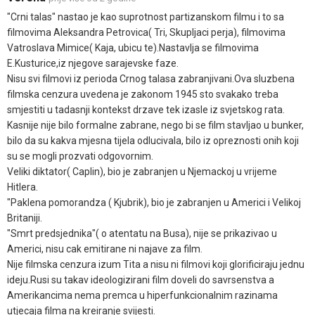
"Crni talas" nastao je kao suprotnost partizanskom filmu i to sa
filmovima Aleksandra Petrovica( Tri, Skupljaci perja), filmovima
Vatroslava Mimice( Kaja, ubicu te).Nastavlja se filmovima
E.Kusturice,iz njegove sarajevske faze.
Nisu svi filmovi iz perioda Crnog talasa zabranjivani.Ova sluzbena
filmska cenzura uvedena je zakonom 1945 sto svakako treba
smjestiti u tadasnji kontekst drzave tek izasle iz svjetskog rata.
Kasnije nije bilo formalne zabrane, nego bi se film stavljao u bunker,
bilo da su kakva mjesna tijela odlucivala, bilo iz opreznosti onih koji
su se mogli prozvati odgovornim.
Veliki diktator( Caplin), bio je zabranjen u Njemackoj u vrijeme
Hitlera.
"Paklena pomorandza ( Kjubrik), bio je zabranjen u Americi i Velikoj
Britaniji.
"Smrt predsjednika"( o atentatu na Busa), nije se prikazivao u
Americi, nisu cak emitirane ni najave za film.
Nije filmska cenzura izum Tita a nisu ni filmovi koji glorificiraju jednu
ideju.Rusi su takav ideologizirani film doveli do savrsenstva a
Amerikancima nema premca u hiperfunkcionalnim razinama
utjecaja filma na kreiranje svijesti.