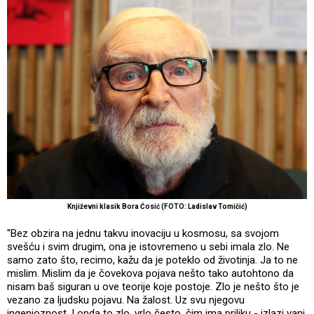
Književni klasik Bora Ćosić (FOTO: Ladislav Tomičić)
"Bez obzira na jednu takvu inovaciju u kosmosu, sa svojom
svešću i svim drugim, ona je istovremeno u sebi imala zlo. Ne
samo zato što, recimo, kažu da je poteklo od životinja. Ja to ne
mislim. Mislim da je čovekova pojava nešto tako autohtono da
nisam baš siguran u ove teorije koje postoje. Zlo je nešto što je
vezano za ljudsku pojavu. Na žalost. Uz svu njegovu
ingenioznost. I onda to zlo, vrlo često, čim ima priliku - izlazi vani.