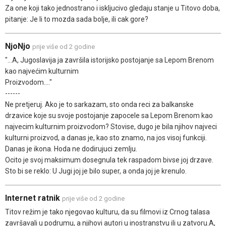
Za one koji tako jednostrano i iskljucivo gledaju stanje u Titovo doba,
pitanje: Je li to mozda sada bolje, ili cak gore?
NjoNjo
prije više od 2 godine
"...A, Jugoslavija ja završila istorijsko postojanje sa Lepom Brenom
kao najvećim kulturnim
Proizvodom...."
------
Ne pretjeruj. Ako je to sarkazam, sto onda reci za balkanske
drzavice koje su svoje postojanje zapocele sa Lepom Brenom kao
najvecim kulturnim proizvodom? Stovise, dugo je bila njihov najveci
kulturni proizvod, a danas je, kao sto znamo, na jos visoj funkciji.
Danas je ikona. Hoda ne dodirujuci zemlju.
Ocito je svoj maksimum dosegnula tek raspadom bivse joj drzave.
Sto bi se reklo: U Jugi joj je bilo super, a onda joj je krenulo.
Internet ratnik
prije više od 2 godine
Titov režim je tako njegovao kulturu, da su filmovi iz Crnog talasa
završavali u podrumu, a njihovi autori u inostranstvu ili u zatvoru.A,