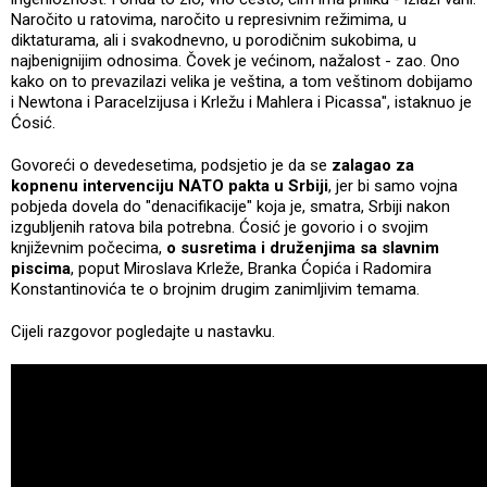
Naročito u ratovima, naročito u represivnim režimima, u
diktaturama, ali i svakodnevno, u porodičnim sukobima, u
najbenignijim odnosima. Čovek je većinom, nažalost - zao. Ono
kako on to prevazilazi velika je veština, a tom veštinom dobijamo
i Newtona i Paracelzijusa i Krležu i Mahlera i Picassa", istaknuo je
Ćosić.
Govoreći o devedesetima, podsjetio je da se
zalagao za
kopnenu intervenciju NATO pakta u Srbiji
, jer bi samo vojna
pobjeda dovela do "denacifikacije" koja je, smatra, Srbiji nakon
izgubljenih ratova bila potrebna. Ćosić je govorio i o svojim
književnim počecima,
o susretima i druženjima sa slavnim
piscima
, poput Miroslava Krleže, Branka Ćopića i Radomira
Konstantinovića te o brojnim drugim zanimljivim temama.
Cijeli razgovor pogledajte u nastavku.