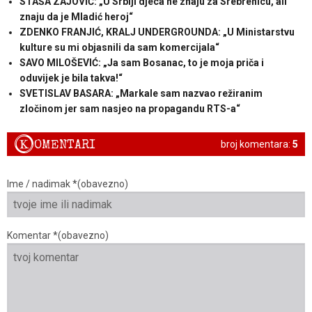
STAŠA ZAJOVIĆ: „U Srbiji djeca ne znaju za Srebrenicu, ali
znaju da je Mladić heroj“
ZDENKO FRANJIĆ, KRALJ UNDERGROUNDA: „U Ministarstvu
kulture su mi objasnili da sam komercijala“
SAVO MILOŠEVIĆ: „Ja sam Bosanac, to je moja priča i
oduvijek je bila takva!“
SVETISLAV BASARA: „Markale sam nazvao režiranim
zločinom jer sam nasjeo na propagandu RTS-a“
K
OMENTARI
broj komentara:
5
Ime / nadimak *(obavezno)
Komentar *(obavezno)