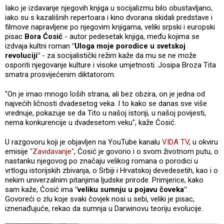
Iako je izdavanje njegovih knjiga u socijalizmu bilo obustavljano,
iako su s kazališnih repertoara i kino dvorana skidali predstave i
filmove napravljene po njegovim knjigama, veliki srpski i europski
pisac
Bora Ćosić
- autor pedesetak knjiga, među kojima se
izdvaja kultni roman
"Uloga moje porodice u svetskoj
revoluciji"
- za socijalistički režim kaže da mu se ne može
osporiti njegovanje kulture i visoke umjetnosti. Josipa Broza Tita
smatra prosvijećenim diktatorom.
"On je imao mnogo loših strana, ali bez obzira, on je jedna od
najvećih ličnosti dvadesetog veka. I to kako se danas sve više
vrednuje, pokazuje se da Tito u našoj istoriji, u našoj povijesti,
nema konkurencije u dvadesetom veku", kaže Ćosić.
U razgovoru koji je objavljen na YouTube kanalu
VIDA TV
, u okviru
emisije
"Zavidavanje"
, Ćosić je govorio i o svom životnom putu, o
nastanku njegovog po značaju velikog romana o porodici u
vrtlogu istorijskih zbivanja, o Srbiji i Hrvatskoj devedesetih, kao i o
nekim univerzalnim pitanjima ljudske prirode. Primjerice, kako
sam kaže, Ćosić ima
"veliku sumnju u pojavu čoveka"
.
Govoreći o zlu koje svaki čovjek nosi u sebi, veliki je pisac,
iznenađujuće, rekao da sumnja u Darwinovu teoriju evolucije.