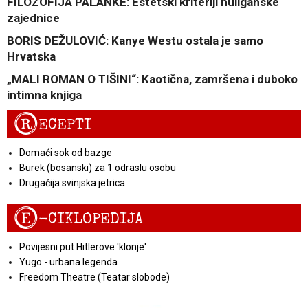
FILOZOFIJA PALANKE: Estetski kriteriji huliganske
zajednice
BORIS DEŽULOVIĆ: Kanye Westu ostala je samo
Hrvatska
„MALI ROMAN O TIŠINI“: Kaotična, zamršena i duboko
intimna knjiga
R
ECEPTI
Domaći sok od bazge
Burek (bosanski) za 1 odraslu osobu
Drugačija svinjska jetrica
E
-CIKLOPEDIJA
Povijesni put Hitlerove 'klonje'
Yugo - urbana legenda
Freedom Theatre (Teatar slobode)