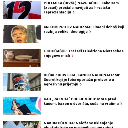
POLEMIKA (BIVŠE) NAVIJAČICE: Kako sam
(zasad) prestala navijati za hrvatsku
reprezentaciju
KRIKOM PROTIV NACIZMA: Limeni doboš koji
razbija velike ideologije
HODOČAŠĆE: Tražeći Friedricha Nietzschea
i njegove misli
BEČKI ZIDOVI–BALKANSKI NACIONALIZMI:
Susret koji je fotoreportažu pretvorio u
agresivnu prijetnju
KAD „RAZVOJ“ POPIJE VODU: More pred
kućom, bazen u dvorištu, suša na vratima
NAKON OČEVIDA: Naloženo uklanjanje
objekata koje su postavili organizatori