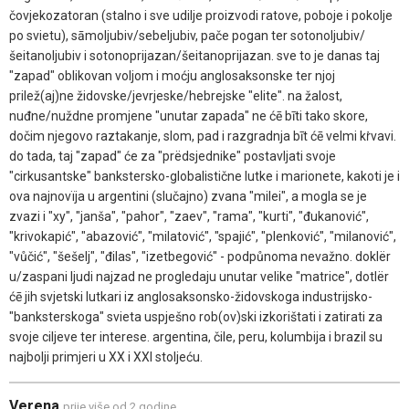
čovjekozatoran (stalno i sve udilje proizvodi ratove, poboje i pokolje
po svietu), sāmoljubiv/sebeljubiv, pače pogan ter sotonoljubiv/
šeitanoljubiv i sotonoprijazan/šeitanoprijazan. sve to je danas taj
"zapad" oblikovan voljom i moćju anglosaksonske ter njoj
prilež(aj)ne židovske/jevrjeske/hebrejske "elite". na žalost,
nuđne/nuždne promjene "unutar zapada" ne ćē bīti tako skore,
dočim njegovo raztakanje, slom, pad i razgradnja bīt ćē velmi kṙvavi.
do tada, taj "zapad" će za "prëdsjednike" postavljati svoje
"cirkusantske" bankstersko-globalistične lutke i marionete, kakoti je i
ova najnovïja u argentini (slučajno) zvana "milei", a mogla se je
zvazi i "xy", "janša", "pahor", "zaev", "rama", "kurti", "đukanović",
"krivokapić", "abazović", "milatović", "spajić", "plenković", "milanović",
"vůčić", "šešelj", "đilas", "izetbegović" - podpůnoma nevažno. doklër
u/zaspani ljudi najzad ne progledaju unutar velike "matrice", dotlër
ćē jih svjetski lutkari iz anglosaksonsko-židovskoga industrijsko-
"banksterskoga" svieta uspješno rob(ov)ski izkorištati i zatirati za
svoje ciljeve ter interese. argentina, čile, peru, kolumbija i brazil su
najbolji primjeri u XX i XXI stoljeću.
Verena
prije više od 2 godine