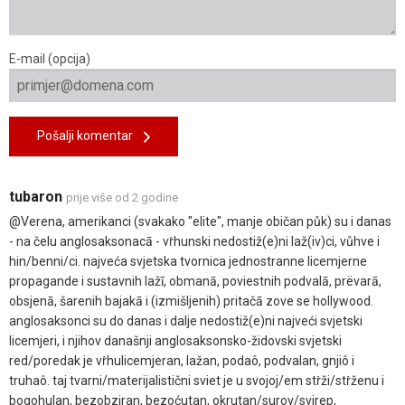
E-mail (opcija)
Pošalji komentar
tubaron
prije više od 2 godine
@Verena, amerikanci (svakako "elite", manje običan půk) su i danas
- na čelu anglosaksonacā - vṙhunski nedostiž(e)ni laž(iv)ci, vůhve i
hin/benni/ci. najveća svjetska tvornica jednostranne licemjerne
propagande i sustavnih lažī, obmanā, poviestnih podvalā, prëvarā,
obsjenā, šarenih bajakā i (izmišljenih) pritačā zove se hollywood.
anglosaksonci su do danas i dalje nedostiž(e)ni najveći svjetski
licemjeri, i njihov današnji anglosaksonsko-židovski svjetski
red/poredak je vṙhulicemjeran, lažan, podaô, podvalan, gnjiô i
truhaô. taj tvarni/materijalistični sviet je u svojoj/em stṙži/stṙženu i
bogohulan, bezobziran, bezoćutan, okrutan/surov/svirep,