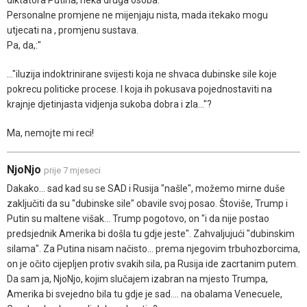
Personalne promjene ne mijenjaju nista, mada itekako mogu
utjecati na , promjenu sustava.
Pa, da,:"
..."iluzija indoktrinirane svijesti koja ne shvaca dubinske sile koje
pokrecu politicke procese. I koja ih pokusava pojednostaviti na
krajnje djetinjasta vidjenja sukoba dobra i zla..."?
Ma, nemojte mi reci!
NjoNjo
prije 7 mjeseci
Dakako... sad kad su se SAD i Rusija "našle", možemo mirne duše
zaključiti da su "dubinske sile" obavile svoj posao. Štoviše, Trump i
Putin su maltene višak... Trump pogotovo, on "i da nije postao
predsjednik Amerika bi došla tu gdje jeste". Zahvaljujući "dubinskim
silama". Za Putina nisam načisto... prema njegovim trbuhozborcima,
on je očito cijepljen protiv svakih sila, pa Rusija ide zacrtanim putem.
Da sam ja, NjoNjo, kojim slučajem izabran na mjesto Trumpa,
Amerika bi svejedno bila tu gdje je sad.... na obalama Venecuele,