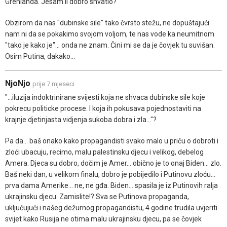
Grenlanda. Jesam li dobro shvatio?
Obzirom da nas "dubinske sile" tako čvrsto stežu, ne dopuštajući
nam ni da se pokakimo svojom voljom, te nas vode ka neumitnom
"tako je kako je"... onda ne znam. Čini mi se da je čovjek tu suvišan.
Osim Putina, dakako...
NjoNjo
prije 7 mjeseci
"...iluzija indoktrinirane svijesti koja ne shvaca dubinske sile koje
pokrecu politicke procese. I koja ih pokusava pojednostaviti na
krajnje djetinjasta vidjenja sukoba dobra i zla..."?
Pa da... baš onako kako propagandisti svako malo u priču o dobroti i
zloći ubacuju, recimo, malu palestinsku djecu i velikog, debelog
Amera. Djeca su dobro, dočim je Amer... obično je to onaj Biden... zlo.
Baš neki dan, u velikom finalu, dobro je pobijedilo i Putinovu zloću...
prva dama Amerike... ne, ne gđa. Biden... spasila je iz Putinovih ralja
ukrajinsku djecu. Zamislite!? Sva se Putinova propaganda,
uključujući i našeg dežurnog propagandistu, 4 godine trudila uvjeriti
svijet kako Rusija ne otima malu ukrajinsku djecu, pa se čovjek