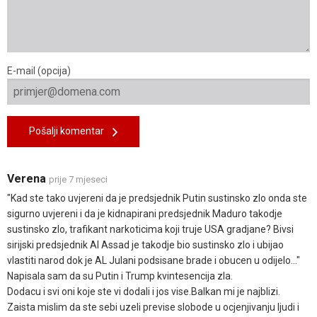
E-mail (opcija)
Pošalji komentar
Verena
prije 7 mjeseci
"Kad ste tako uvjereni da je predsjednik Putin sustinsko zlo onda ste
sigurno uvjereni i da je kidnapirani predsjednik Maduro takodje
sustinsko zlo, trafikant narkoticima koji truje USA gradjane? Bivsi
sirijski predsjednik Al Assad je takodje bio sustinsko zlo i ubijao
vlastiti narod dok je AL Julani podsisane brade i obucen u odijelo..."
Napisala sam da su Putin i Trump kvintesencija zla.
Dodacu i svi oni koje ste vi dodali i jos vise.Balkan mi je najblizi.
Zaista mislim da ste sebi uzeli previse slobode u ocjenjivanju ljudi i