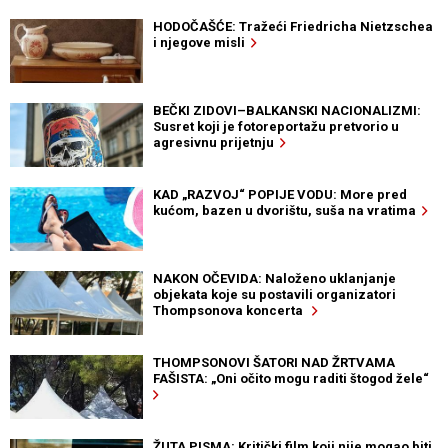
HODOČAŠĆE: Tražeći Friedricha Nietzschea
i njegove misli
BEČKI ZIDOVI–BALKANSKI NACIONALIZMI:
Susret koji je fotoreportažu pretvorio u
agresivnu prijetnju
KAD „RAZVOJ“ POPIJE VODU: More pred
kućom, bazen u dvorištu, suša na vratima
NAKON OČEVIDA: Naloženo uklanjanje
objekata koje su postavili organizatori
Thompsonova koncerta
THOMPSONOVI ŠATORI NAD ŽRTVAMA
FAŠISTA: „Oni očito mogu raditi štogod žele“
ŽUTA PISMA: Kritički film koji nije mogao biti