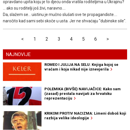
opravdano upita koju je to djecu onda vratila roditeljima u Ukrajinu?
... ako su roditelji još živi, naravno....
Da, slažem se... uistinu je mučno slušati sve te propagandiste....
naročito kad sami sebi skoče u usta. Jer ne shvaćaju "dubinske sile".
<
1
2
3
4
5
6
>
NAJNOVIJE
ROMEO I JULIJA NA SELU: Knjiga kojoj se
vraćam i koja nikad nije iznevjerila
POLEMIKA (BIVŠE) NAVIJAČICE: Kako sam
(zasad) prestala navijati za hrvatsku
reprezentaciju
KRIKOM PROTIV NACIZMA: Limeni doboš koji
razbija velike ideologije