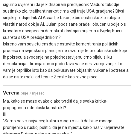
sigurno uvjereni i da je kidnapirani predsjednik Maduro takodje
sustinsko zlo, trafikant narkoticima koji truje USA gradjane? Bivsi
sirijski predsjednik Al Assad je takodje bio sustinsko zlo i ubijao
vlastiti narod dok je AL Julani podsisane brade i obucen u odijelo s
kravatom novopeceni demokrat dostojan prijema u Bijeloj Kuci i
susreta s USA predsjednikom?
Iskreno vam savjetujem da se ostavite komentiranja politickih
procesa na svjetskom planu jer ne razumijete te dubinske sile koje
ih pokrecu a svodenje na pojednostavljenu crno bijelu sliku
demokracija - tiranija samo podcrtava vase nerazumjevanje. To
vam je otprilike isto kao da pokusavate objasniti vulkane i potrese a
da se niste makli od teorije Zemlje kao ravne ploce.
Verena
prije 7 mjeseci
Ma, kako se moze ovako olako tvrditi da je svaka kritika-
propaganda i ideoloski konstrukt?
Ili:
"Samo naivci najveceg kalibra mogu misliti da bi se mnogo
promjenilo u ruskoj politici da je na mjestu, kako nas vi uvjeravate
diktatora Putina, neka druga osoba. "