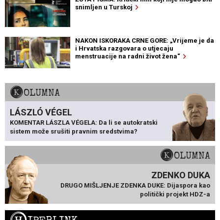
snimljen u Turskoj
NAKON ISKORAKA CRNE GORE: „Vrijeme je da
i Hrvatska razgovara o utjecaju
menstruacije na radni život žena“
KOLUMNA
LÁSZLÓ VÉGEL
KOMENTAR LÁSZLA VÉGELA: Da li se autokratski
sistem može srušiti pravnim sredstvima?
KOLUMNA
ZDENKO DUKA
DRUGO MIŠLJENJE ZDENKA DUKE: Dijaspora kao
politički projekt HDZ-a