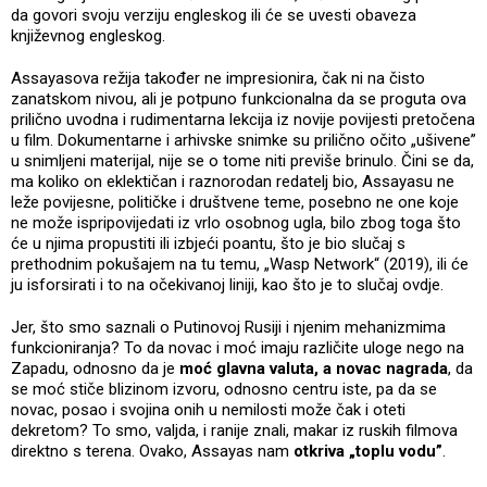
da govori svoju verziju engleskog ili će se uvesti obaveza
književnog engleskog.
Assayasova režija također ne impresionira, čak ni na čisto
zanatskom nivou, ali je potpuno funkcionalna da se proguta ova
prilično uvodna i rudimentarna lekcija iz novije povijesti pretočena
u film. Dokumentarne i arhivske snimke su prilično očito „ušivene”
u snimljeni materijal, nije se o tome niti previše brinulo. Čini se da,
ma koliko on eklektičan i raznorodan redatelj bio, Assayasu ne
leže povijesne, političke i društvene teme, posebno ne one koje
ne može ispripovijedati iz vrlo osobnog ugla, bilo zbog toga što
će u njima propustiti ili izbjeći poantu, što je bio slučaj s
prethodnim pokušajem na tu temu, „Wasp Network“ (2019), ili će
ju isforsirati i to na očekivanoj liniji, kao što je to slučaj ovdje.
Jer, što smo saznali o Putinovoj Rusiji i njenim mehanizmima
funkcioniranja? To da novac i moć imaju različite uloge nego na
Zapadu, odnosno da je
moć glavna valuta, a novac nagrada
, da
se moć stiče blizinom izvoru, odnosno centru iste, pa da se
novac, posao i svojina onih u nemilosti može čak i oteti
dekretom? To smo, valjda, i ranije znali, makar iz ruskih filmova
direktno s terena. Ovako, Assayas nam
otkriva „toplu vodu”
.