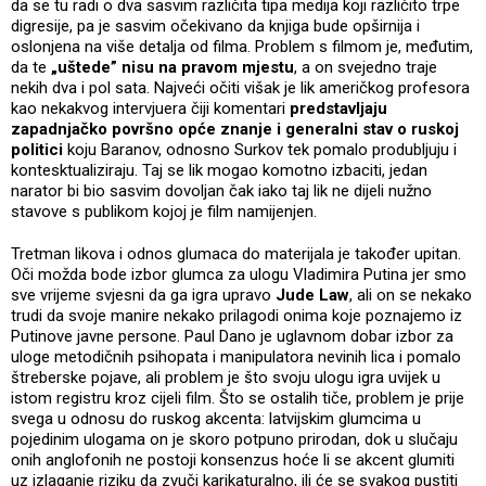
da se tu radi o dva sasvim različita tipa medija koji različito trpe
digresije, pa je sasvim očekivano da knjiga bude opširnija i
oslonjena na više detalja od filma. Problem s filmom je, međutim,
da te
„uštede” nisu na pravom mjestu
, a on svejedno traje
nekih dva i pol sata. Najveći očiti višak je lik američkog profesora
kao nekakvog intervjuera čiji komentari
predstavljaju
zapadnjačko površno opće znanje i generalni stav o ruskoj
politici
koju Baranov, odnosno Surkov tek pomalo produbljuju i
kontesktualiziraju. Taj se lik mogao komotno izbaciti, jedan
narator bi bio sasvim dovoljan čak iako taj lik ne dijeli nužno
stavove s publikom kojoj je film namijenjen.
Tretman likova i odnos glumaca do materijala je također upitan.
Oči možda bode izbor glumca za ulogu Vladimira Putina jer smo
sve vrijeme svjesni da ga igra upravo
Jude Law
, ali on se nekako
trudi da svoje manire nekako prilagodi onima koje poznajemo iz
Putinove javne persone. Paul Dano je uglavnom dobar izbor za
uloge metodičnih psihopata i manipulatora nevinih lica i pomalo
štreberske pojave, ali problem je što svoju ulogu igra uvijek u
istom registru kroz cijeli film. Što se ostalih tiče, problem je prije
svega u odnosu do ruskog akcenta: latvijskim glumcima u
pojedinim ulogama on je skoro potpuno prirodan, dok u slučaju
onih anglofonih ne postoji konsenzus hoće li se akcent glumiti
uz izlaganje riziku da zvuči karikaturalno, ili će se svakog pustiti