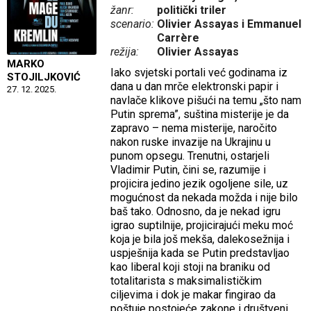
žanr:
politički triler
scenario:
Olivier Assayas i Emmanuel
Carrère
režija:
Olivier Assayas
MARKO
Iako svjetski portali već godinama iz
STOJILJKOVIĆ
dana u dan mrče elektronski papir i
27. 12. 2025.
navlače klikove pišući na temu „što nam
Putin sprema”, suština misterije je da
zapravo – nema misterije, naročito
nakon ruske invazije na Ukrajinu u
punom opsegu. Trenutni, ostarjeli
Vladimir Putin, čini se, razumije i
projicira jedino jezik ogoljene sile, uz
mogućnost da nekada možda i nije bilo
baš tako. Odnosno, da je nekad igru
igrao suptilnije, projicirajući meku moć
koja je bila još mekša, dalekosežnija i
uspješnija kada se Putin predstavljao
kao liberal koji stoji na braniku od
totalitarista s maksimalističkim
ciljevima i dok je makar fingirao da
poštuje postojeće zakone i društveni