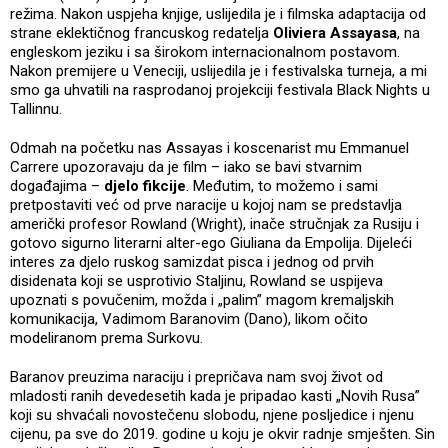
režima. Nakon uspjeha knjige, uslijedila je i filmska adaptacija od
strane eklektičnog francuskog redatelja
Oliviera Assayasa
, na
engleskom jeziku i sa širokom internacionalnom postavom.
Nakon premijere u Veneciji, uslijedila je i festivalska turneja, a mi
smo ga uhvatili na rasprodanoj projekciji festivala Black Nights u
Tallinnu.
Odmah na početku nas Assayas i koscenarist mu Emmanuel
Carrere upozoravaju da je film – iako se bavi stvarnim
događajima –
djelo fikcije
. Međutim, to možemo i sami
pretpostaviti već od prve naracije u kojoj nam se predstavlja
američki profesor Rowland (Wright), inače stručnjak za Rusiju i
gotovo sigurno literarni alter-ego Giuliana da Empolija. Dijeleći
interes za djelo ruskog samizdat pisca i jednog od prvih
disidenata koji se usprotivio Staljinu, Rowland se uspijeva
upoznati s povučenim, možda i „palim” magom kremaljskih
komunikacija, Vadimom Baranovim (Dano), likom očito
modeliranom prema Surkovu.
Baranov preuzima naraciju i prepričava nam svoj život od
mladosti ranih devedesetih kada je pripadao kasti „Novih Rusa”
koji su shvaćali novostečenu slobodu, njene posljedice i njenu
cijenu, pa sve do 2019. godine u koju je okvir radnje smješten. Sin