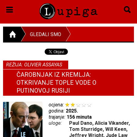
GLEDALI SMO
REŽIJA: OLIVIER ASSAYAS
ČAROBNJAK IZ KREMLJA:
OTKRIVANJE TOPLE VODE O
PUTINOVOJ RUSIJI
ocjena:
godina:
2025.
trajanje:
156 minuta
uloge:
Paul Dano, Alicia Vikander,
Tom Sturridge, Will Keen,
Jeffrey Wright, Jude Law