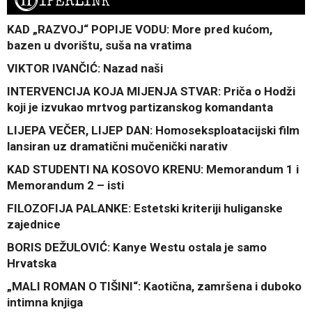
H
IPERLINK
KAD „RAZVOJ“ POPIJE VODU: More pred kućom,
bazen u dvorištu, suša na vratima
VIKTOR IVANČIĆ: Nazad naši
INTERVENCIJA KOJA MIJENJA STVAR: Priča o Hodži
koji je izvukao mrtvog partizanskog komandanta
LIJEPA VEČER, LIJEP DAN: Homoseksploatacijski film
lansiran uz dramatični mučenički narativ
KAD STUDENTI NA KOSOVO KRENU: Memorandum 1 i
Memorandum 2 – isti
FILOZOFIJA PALANKE: Estetski kriteriji huliganske
zajednice
BORIS DEŽULOVIĆ: Kanye Westu ostala je samo
Hrvatska
„MALI ROMAN O TIŠINI“: Kaotična, zamršena i duboko
intimna knjiga