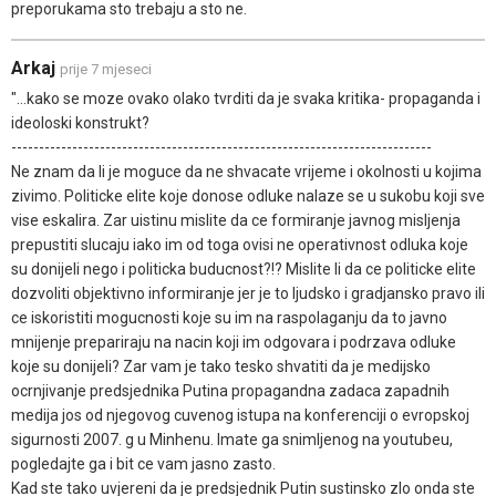
preporukama sto trebaju a sto ne.
Arkaj
prije 7 mjeseci
"...kako se moze ovako olako tvrditi da je svaka kritika- propaganda i
ideoloski konstrukt?
----------------------------------------------------------------------------
Ne znam da li je moguce da ne shvacate vrijeme i okolnosti u kojima
zivimo. Politicke elite koje donose odluke nalaze se u sukobu koji sve
vise eskalira. Zar uistinu mislite da ce formiranje javnog misljenja
prepustiti slucaju iako im od toga ovisi ne operativnost odluka koje
su donijeli nego i politicka buducnost?!? Mislite li da ce politicke elite
dozvoliti objektivno informiranje jer je to ljudsko i gradjansko pravo ili
ce iskoristiti mogucnosti koje su im na raspolaganju da to javno
mnijenje prepariraju na nacin koji im odgovara i podrzava odluke
koje su donijeli? Zar vam je tako tesko shvatiti da je medijsko
ocrnjivanje predsjednika Putina propagandna zadaca zapadnih
medija jos od njegovog cuvenog istupa na konferenciji o evropskoj
sigurnosti 2007. g u Minhenu. Imate ga snimljenog na youtubeu,
pogledajte ga i bit ce vam jasno zasto.
Kad ste tako uvjereni da je predsjednik Putin sustinsko zlo onda ste