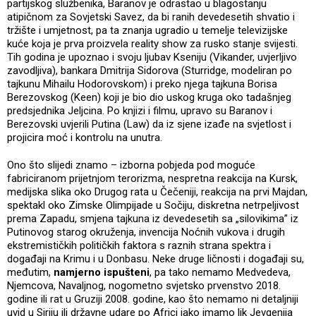
partijskog službenika, Baranov je odrastao u blagostanju
atipičnom za Sovjetski Savez, da bi ranih devedesetih shvatio i
tržište i umjetnost, pa ta znanja ugradio u temelje televizijske
kuće koja je prva proizvela reality show za rusko stanje svijesti.
Tih godina je upoznao i svoju ljubav Kseniju (Vikander, uvjerljivo
zavodljiva), bankara Dmitrija Sidorova (Sturridge, modeliran po
tajkunu Mihailu Hodorovskom) i preko njega tajkuna Borisa
Berezovskog (Keen) koji je bio dio uskog kruga oko tadašnjeg
predsjednika Jeljcina. Po knjizi i filmu, upravo su Baranov i
Berezovski uvjerili Putina (Law) da iz sjene izađe na svjetlost i
projicira moć i kontrolu na unutra.
Ono što slijedi znamo – izborna pobjeda pod moguće
fabriciranom prijetnjom terorizma, nespretna reakcija na Kursk,
medijska slika oko Drugog rata u Čečeniji, reakcija na prvi Majdan,
spektakl oko Zimske Olimpijade u Sočiju, diskretna netrpeljivost
prema Zapadu, smjena tajkuna iz devedesetih sa „silovikima” iz
Putinovog starog okruženja, invencija Noćnih vukova i drugih
ekstremističkih političkih faktora s raznih strana spektra i
događaji na Krimu i u Donbasu. Neke druge ličnosti i događaji su,
međutim,
namjerno ispušteni
, pa tako nemamo Medvedeva,
Njemcova, Navaljnog, nogometno svjetsko prvenstvo 2018.
godine ili rat u Gruziji 2008. godine, kao što nemamo ni detaljniji
uvid u Siriju ili državne udare po Africi iako imamo lik Jevgenija