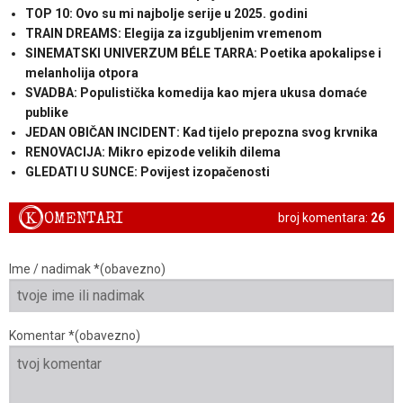
TOP 10: Ovo su mi najbolje serije u 2025. godini
TRAIN DREAMS: Elegija za izgubljenim vremenom
SINEMATSKI UNIVERZUM BÉLE TARRA: Poetika apokalipse i
melanholija otpora
SVADBA: Populistička komedija kao mjera ukusa domaće
publike
JEDAN OBIČAN INCIDENT: Kad tijelo prepozna svog krvnika
RENOVACIJA: Mikro epizode velikih dilema
GLEDATI U SUNCE: Povijest izopačenosti
K
OMENTARI
broj komentara:
26
Ime / nadimak *(obavezno)
Komentar *(obavezno)