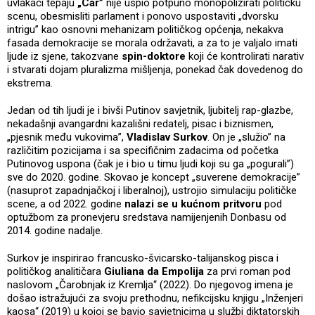
uvlakači tepaju
„Car”
nije uspio potpuno monopolizirati političku
scenu, obesmisliti parlament i ponovo uspostaviti „dvorsku
intrigu” kao osnovni mehanizam političkog općenja, nekakva
fasada demokracije se morala održavati, a za to je valjalo imati
ljude iz sjene, takozvane
spin-doktore
koji će kontrolirati narativ
i stvarati dojam pluralizma mišljenja, ponekad čak dovedenog do
ekstrema.
Jedan od tih ljudi je i bivši Putinov savjetnik, ljubitelj rap-glazbe,
nekadašnji avangardni kazališni redatelj, pisac i biznismen,
„pjesnik među vukovima”,
Vladislav Surkov
. On je „služio” na
različitim pozicijama i sa specifičnim zadacima od početka
Putinovog uspona (čak je i bio u timu ljudi koji su ga „pogurali”)
sve do 2020. godine. Skovao je koncept „suverene demokracije”
(nasuprot zapadnjačkoj i liberalnoj), ustrojio simulaciju političke
scene, a od 2022. godine
nalazi se u kućnom pritvoru
pod
optužbom za pronevjeru sredstava namijenjenih Donbasu od
2014. godine nadalje.
Surkov je inspirirao francusko-švicarsko-talijanskog pisca i
političkog analitičara
Giuliana da Empolija
za prvi roman pod
naslovom „Čarobnjak iz Kremlja“ (2022). Do njegovog imena je
došao istražujući za svoju prethodnu, nefikcijsku knjigu „Inženjeri
kaosa“ (2019) u kojoj se bavio savjetnicima u službi diktatorskih