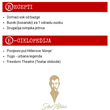
R
ECEPTI
Domaći sok od bazge
Burek (bosanski) za 1 odraslu osobu
Drugačija svinjska jetrica
E
-CIKLOPEDIJA
Povijesni put Hitlerove 'klonje'
Yugo - urbana legenda
Freedom Theatre (Teatar slobode)