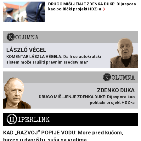
DRUGO MIŠLJENJE ZDENKA DUKE: Dijaspora
kao politički projekt HDZ-a
KOLUMNA
LÁSZLÓ VÉGEL
KOMENTAR LÁSZLA VÉGELA: Da li se autokratski
sistem može srušiti pravnim sredstvima?
KOLUMNA
ZDENKO DUKA
DRUGO MIŠLJENJE ZDENKA DUKE: Dijaspora kao
politički projekt HDZ-a
H
IPERLINK
KAD „RAZVOJ“ POPIJE VODU: More pred kućom,
bazen u dvorištu, suša na vratima