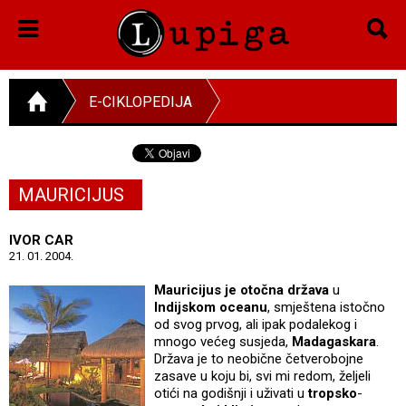
E-CIKLOPEDIJA
MAURICIJUS
IVOR CAR
21. 01. 2004.
Mauricijus je otočna država
u
Indijskom oceanu
, smještena istočno
od svog prvog, ali ipak podalekog i
mnogo većeg susjeda,
Madagaskara
.
Država je to neobične četverobojne
zasave u koju bi, svi mi redom, željeli
otići na godišnji i uživati u
tropsko
-