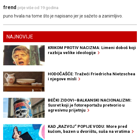
frend
prije više od 19 godina
puno hvala na tome što je napisano jer je sažeto a zanimljivo.
NAJNOVIJE
KRIKOM PROTIV NACIZMA: Limeni doboš koji
razbija velike ideologije
HODOČAŠĆE: Tražeći Friedricha Nietzschea
i njegove misli
BEČKI ZIDOVI–BALKANSKI NACIONALIZMI:
Susret koji je fotoreportažu pretvorio u
agresivnu prijetnju
KAD „RAZVOJ“ POPIJE VODU: More pred
kućom, bazen u dvorištu, suša na vratima