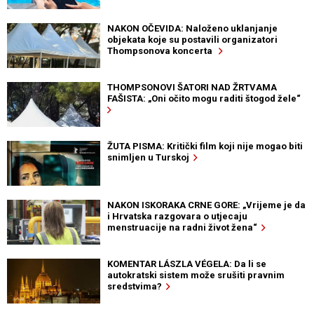
NAKON OČEVIDA: Naloženo uklanjanje
objekata koje su postavili organizatori
Thompsonova koncerta
THOMPSONOVI ŠATORI NAD ŽRTVAMA
FAŠISTA: „Oni očito mogu raditi štogod žele“
ŽUTA PISMA: Kritički film koji nije mogao biti
snimljen u Turskoj
NAKON ISKORAKA CRNE GORE: „Vrijeme je da
i Hrvatska razgovara o utjecaju
menstruacije na radni život žena“
KOMENTAR LÁSZLA VÉGELA: Da li se
autokratski sistem može srušiti pravnim
sredstvima?