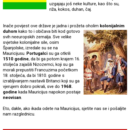
uzgajaju još neke kulture, kao što su,
riža, kokos, duhan, čaj.
Inače povijest ove države je jadna i prožeta oholim
kolonija
lnim
duhom
kako to i običava biti kod gotovo
svih neeuropskih zemalja. Sve velike
svjetske kolonijalne sile, osim
Španjolske, izredale su se na
Mauricijusu.
Portugalci
su ga otkrili
1510 godine
, da bi ga potom krajem 16.
stoljeća zajašili Nizozemci, koji su ga
morali prepustiti Francuzima početkom
18. stoljeća, da bi 1810. godine s
izrabljivanjem nastavili Britanci koji su ga
vjerujem dobro pokrali, sve do
1968.
godine
kada Mauricijus napokon postaje
neovisan
.
Eto, dakle, ako ikada odete na Mauricijus, sjetite nas se i pošaljite
nam razglednicu.