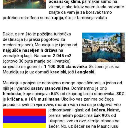
oceanskoj klimi
, pa makar samo na
vikend, a ako takav naum ikada ostvarite
znajte da vam je za boravak tamo
potrebna određena suma
rupija
, što je tamošnja valuta.
Dakle, osim što je poželjna t
uristička
destinacija (u praksi pogotovo za
medeni mjesec), Mauricijus je i jedna od
najgušće naseljenih država
na
zemaljskoj kugli. Na samo
2 045 m2
(gotovo 30 puta manje od Hrvatske)
smjestilo se golemih
1 100 000 stanovnika
. Službeni jezik na
Mauricijusu je uz domaći
kreolski
, još i
engleski
.
Mauricijus posjeduje nebrojeno mnogo specifičnosti, a jedna od
njih je i
vjerski sastav stanovništva
. Dominantno je ono
hindusko
, koje sačinjava
54%
od ukupnog broja stanovnika.
30%
je
kršćana
, a
16% muslimana
. Ukoliko vas zanima od čega
pripadnici svih tih vjera žive, moram vam reći da je odgovor vrlo
jedn
ostavan i glasi:
od šećera
. Naime,
prema nekim podacima
čak 90%
od
ukupnog izvoza ove zemlje otpada na
šećer. No, uz šećer se na Mauricijusu