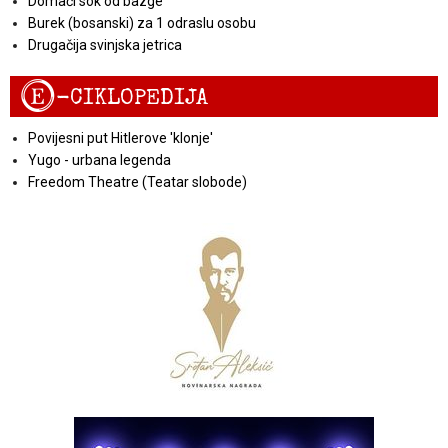
Domaći sok od bazge
Burek (bosanski) za 1 odraslu osobu
Drugačija svinjska jetrica
E
-CIKLOPEDIJA
Povijesni put Hitlerove 'klonje'
Yugo - urbana legenda
Freedom Theatre (Teatar slobode)