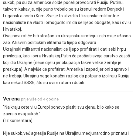
sukob, pa su za američke šolde počeli provocirati Rusiju. Putinu,
takvom kakav je, nije puno trebalo pa su krenuli redom Donjeck i
Lugansk a onda i Krim. Sve je to utvrdilo Ukrajinske militantne
nacionaliste na vlasti i omogućilo im da se lijepo obogate, kao i ovi u
Hrvatskoj.
Ovaj novi rat će biti strašan za ukrajinsku sirotinju i njih mi je užasno
žao. Ali svim političkim elitama to lijepo odgovara.
Ukrajinski militantni nacionalisti će lijepo profitirati i dati sebi hrpu
privilegija, kao i ovi u Hrvatskoj.Putin će proširiti svoje carstvo za još
koji dio Ukrajine (neće cijelu jer okupacija takve velike zemlje je
preskupa). A najviše će profitirati Amerika i zapad jer oni zapravo i
ne trebaju Ukrajinu nego konačni razlog da potpuno izoliraju Rusiju
kao nekad SSSR, što su ovim ratom i dobili.
Verena
prije više od 4 godine
"Na kraju cete vi u Europi ponovo platiti svu cjenu, bilo kako se
zavrsio ovaj sukob."
( Iz komentara)
Nije sukob,već agresija Rusije na Ukrajinu,medjunarodno priznatu i