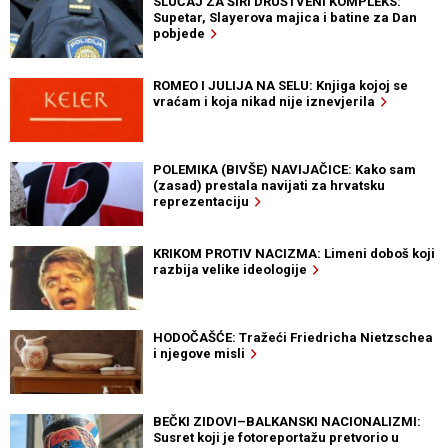
SLUČAJ ZA ŠIRI DRUŠTVENI KOMPLEKS:
Supetar, Slayerova majica i batine za Dan
pobjede
ROMEO I JULIJA NA SELU: Knjiga kojoj se
vraćam i koja nikad nije iznevjerila
POLEMIKA (BIVŠE) NAVIJAČICE: Kako sam
(zasad) prestala navijati za hrvatsku
reprezentaciju
KRIKOM PROTIV NACIZMA: Limeni doboš koji
razbija velike ideologije
HODOČAŠĆE: Tražeći Friedricha Nietzschea
i njegove misli
BEČKI ZIDOVI–BALKANSKI NACIONALIZMI:
Susret koji je fotoreportažu pretvorio u