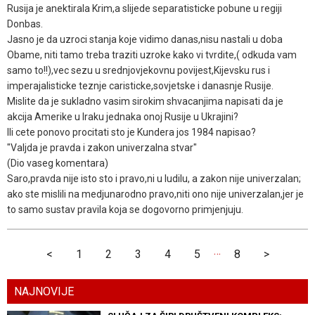
Rusija je anektirala Krim,a slijede separatisticke pobune u regiji
Donbas.
Jasno je da uzroci stanja koje vidimo danas,nisu nastali u doba
Obame, niti tamo treba traziti uzroke kako vi tvrdite,( odkuda vam
samo to!!),vec sezu u srednjovjekovnu povijest,Kijevsku rus i
imperajalisticke teznje caristicke,sovjetske i danasnje Rusije.
Mislite da je sukladno vasim sirokim shvacanjima napisati da je
akcija Amerike u Iraku jednaka onoj Rusije u Ukrajini?
Ili cete ponovo procitati sto je Kundera jos 1984 napisao?
"Valjda je pravda i zakon univerzalna stvar"
(Dio vaseg komentara)
Saro,pravda nije isto sto i pravo,ni u ludilu, a zakon nije univerzalan;
ako ste mislili na medjunarodno pravo,niti ono nije univerzalan,jer je
to samo sustav pravila koja se dogovorno primjenjuju.
…
<
1
2
3
4
5
8
>
NAJNOVIJE