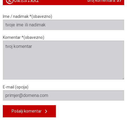
K
OMENTARI
broj komentara:
37
Ime / nadimak *(obavezno)
Komentar *(obavezno)
E-mail (opcija)
Pošalji komentar