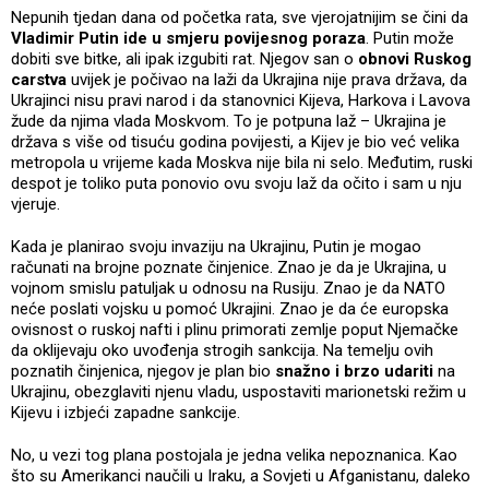
Nepunih tjedan dana od početka rata, sve vjerojatnijim se čini da
Vladimir Putin ide u smjeru povijesnog poraza
. Putin može
dobiti sve bitke, ali ipak izgubiti rat. Njegov san o
obnovi Ruskog
carstva
uvijek je počivao na laži da Ukrajina nije prava država, da
Ukrajinci nisu pravi narod i da stanovnici Kijeva, Harkova i Lavova
žude da njima vlada Moskvom. To je potpuna laž – Ukrajina je
država s više od tisuću godina povijesti, a Kijev je bio već velika
metropola u vrijeme kada Moskva nije bila ni selo. Međutim, ruski
despot je toliko puta ponovio ovu svoju laž da očito i sam u nju
vjeruje.
Kada je planirao svoju invaziju na Ukrajinu, Putin je mogao
računati na brojne poznate činjenice. Znao je da je Ukrajina, u
vojnom smislu patuljak u odnosu na Rusiju. Znao je da NATO
neće poslati vojsku u pomoć Ukrajini. Znao je da će europska
ovisnost o ruskoj nafti i plinu primorati zemlje poput Njemačke
da oklijevaju oko uvođenja strogih sankcija. Na temelju ovih
poznatih činjenica, njegov je plan bio
snažno i brzo udariti
na
Ukrajinu, obezglaviti njenu vladu, uspostaviti marionetski režim u
Kijevu i izbjeći zapadne sankcije.
No, u vezi tog plana postojala je jedna velika nepoznanica. Kao
što su Amerikanci naučili u Iraku, a Sovjeti u Afganistanu, daleko