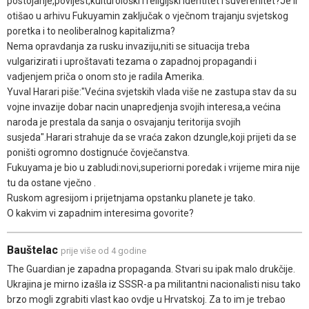
postojanje,povijest,kulturološki i religijski identitet i suverenitet?Je li
otišao u arhivu Fukuyamin zaključak o vječnom trajanju svjetskog
poretka i to neoliberalnog kapitalizma?
Nema opravdanja za rusku invaziju,niti se situacija treba
vulgarizirati i uproštavati tezama o zapadnoj propagandi i
vadjenjem priča o onom sto je radila Amerika.
Yuval Harari piše:"Većina svjetskih vlada više ne zastupa stav da su
vojne invazije dobar nacin unapredjenja svojih interesa,a većina
naroda je prestala da sanja o osvajanju teritorija svojih
susjeda".Harari strahuje da se vraća zakon dzungle,koji prijeti da se
poništi ogromno dostignuće čovječanstva.
Fukuyama je bio u zabludi:novi,superiorni poredak i vrijeme mira nije
tu da ostane vječno .
Ruskom agresijom i prijetnjama opstanku planete je tako.
O kakvim vi zapadnim interesima govorite?
Bauštelac
prije više od 4 godine
The Guardian je zapadna propaganda. Stvari su ipak malo drukčije.
Ukrajina je mirno izašla iz SSSR-a pa militantni nacionalisti nisu tako
brzo mogli zgrabiti vlast kao ovdje u Hrvatskoj. Za to im je trebao