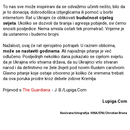
To nas sve može inspirirani da se odvažimo učiniti nešto, bilo da
je to donacija, dobrodošlica izbjeglicama ili pomoć u borbi
internetom. Rat u Ukrajini će oblikovati
budućnost cijelog
svijeta
. Ukoliko se dozvoli da tiranija i agresija pobijede, svi ćemo
snositi posljedice. Nema smisla ostati tek promatrač. Vrijeme je
da ustanemo i budemo brojni.
Nažalost, ovaj će rat vjerojatno potrajati. U raznim oblicima,
može se nastaviti godinama
. Ali najvažnije pitanje je već
odlučeno. Posljednjih nekoliko dana pokazalo se cijelom svijetu
da je Ukrajina vrlo stvarna država, da su Ukrajinci vrlo stvaran
narod i da definitivno ne žele živjeti pod novim Ruskim carstvom.
Glavno pitanje koje ostaje otvoreno je koliko će vremena trebati
da ova poruka prodre kroz debele zidove Kremlja.
Prijevod s
The Guardiana
- J. B./Lupiga.Com
Lupiga.Com
Naslovna fotografija: HINA/EPA/Christian Bruna