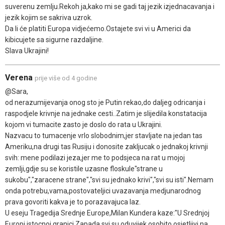
suverenu zemlju.Rekoh ja,kako mi se gadi taj jezik izjednacavanja i
jezik kojim se sakriva uzrok.
Da li će platiti Europa vidjećemo.Ostajete svi vi u Americi da
kibicujete sa sigurne razdaljine.
Slava Ukrajini!
Verena
prije više od 4 godine
@Sara,
od nerazumijevanja onog sto je Putin rekao,do daljeg odricanja i
raspodjele krivnje na jednake cesti..Zatim je slijedila konstatacija
kojom vi tumacite zasto je doslo do rata u Ukrajini.
Nazvacu to tumacenje vrlo slobodnim,jer stavljate na jedan tas
Ameriku,na drugi tas Rusiju i donosite zakljucak o jednakoj krivnji
svih: mene podilazi jeza,jer me to podsjeca na rat u mojoj
zemlji,gdje su se koristile uzasne floskule"strane u
sukobu","zaracene strane","svi su jednako krivi","svi su isti".Nemam
onda potrebu,vama,postovateljici uvazavanja medjunarodnog
prava govoriti kakva je to porazavajuca laz.
U eseju Tragedija Srednje Europe,Milan Kundera kaze:"U Srednjoj
Europi,istocnoj granici Zapada,svi su oduvijek osobito osjetljivi na