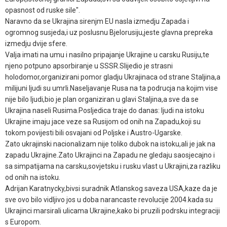
opasnost od ruske sile".
Naravno da se Ukrajina sirenjm EU nasla izmedju Zapada i
ogromnog susjeda,i uz poslusnu Bjelorusiju,jeste glavna prepreka
izmedju dvije sfere.
Valja imati na umu i nasilno pripajanje Ukrajine u carsku Rusiju,te
njeno potpuno apsorbiranje u SSSR.Slijedio je strasni
holodomor,organizirani pomor gladju Ukrajinaca od strane Staljina,a
milijuni ljudi su umrli.Naseljavanje Rusa na ta podrucja na kojim vise
nije bilo ljudi,bio je plan organiziran u glavi Staljina,a sve da se
Ukrajina naseli Rusima.Posljedica traje do danas: ljudi na istoku
Ukrajine imaju jace veze sa Rusijom od onih na Zapadu,koji su
tokom povijesti bili osvajani od Poljske i Austro-Ugarske.
Zato ukrajinski nacionalizam nije toliko dubok na istoku,ali je jak na
zapadu Ukrajine.Zato Ukrajinci na Zapadu ne gledaju saosjecajno i
sa simpatijama na carsku,sovjetsku i rusku vlast u Ukrajini,za razliku
od onih na istoku.
Adrijan Karatnycky,bivsi suradnik Atlanskog saveza USA,kaze da je
sve ovo bilo vidljivo jos u doba narancaste revolucije 2004.kada su
Ukrajinci marsirali ulicama Ukrajine,kako bi pruzili podrsku integraciji
s Europom.