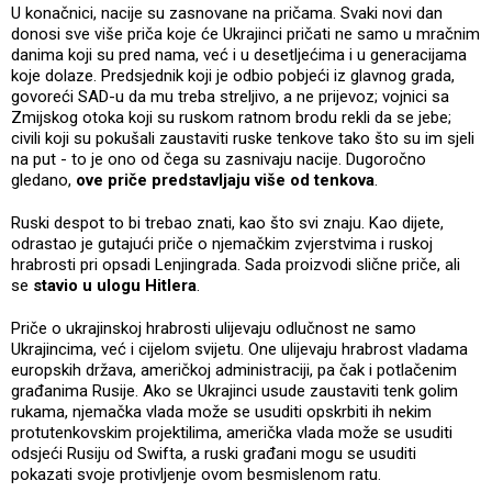
U konačnici, nacije su zasnovane na pričama. Svaki novi dan
donosi sve više priča koje će Ukrajinci pričati ne samo u mračnim
danima koji su pred nama, već i u desetljećima i u generacijama
koje dolaze. Predsjednik koji je odbio pobjeći iz glavnog grada,
govoreći SAD-u da mu treba streljivo, a ne prijevoz; vojnici sa
Zmijskog otoka koji su ruskom ratnom brodu rekli da se jebe;
civili koji su pokušali zaustaviti ruske tenkove tako što su im sjeli
na put - to je ono od čega su zasnivaju nacije. Dugoročno
gledano,
ove priče predstavljaju više od tenkova
.
Ruski despot to bi trebao znati, kao što svi znaju. Kao dijete,
odrastao je gutajući priče o njemačkim zvjerstvima i ruskoj
hrabrosti pri opsadi Lenjingrada. Sada proizvodi slične priče, ali
se
stavio u ulogu Hitlera
.
Priče o ukrajinskoj hrabrosti ulijevaju odlučnost ne samo
Ukrajincima, već i cijelom svijetu. One ulijevaju hrabrost vladama
europskih država, američkoj administraciji, pa čak i potlačenim
građanima Rusije. Ako se Ukrajinci usude zaustaviti tenk golim
rukama, njemačka vlada može se usuditi opskrbiti ih nekim
protutenkovskim projektilima, američka vlada može se usuditi
odsjeći Rusiju od Swifta, a ruski građani mogu se usuditi
pokazati svoje protivljenje ovom besmislenom ratu.