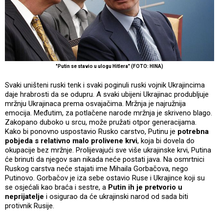
"Putin se stavio u ulogu Hitlera" (FOTO: HINA)
Svaki uništeni ruski tenk i svaki poginuli ruski vojnik Ukrajincima
daje hrabrosti da se odupru. A svaki ubijeni Ukrajinac produbljuje
mržnju Ukrajinaca prema osvajačima. Mržnja je najružnija
emocija. Međutim, za potlačene narode mržnja je skriveno blago.
Zakopano duboko u srcu, može pružati otpor generacijama.
Kako bi ponovno uspostavio Rusko carstvo, Putinu je
potrebna
pobjeda s relativno malo prolivene krvi
, koja bi dovela do
okupacije bez mržnje. Prolijevajući sve više ukrajinske krvi, Putina
će brinuti da njegov san nikada neće postati java. Na osmrtnici
Ruskog carstva neće stajati ime Mihaila Gorbačova, nego
Putinovo. Gorbačov je iza sebe ostavio Ruse i Ukrajince koji su
se osjećali kao braća i sestre, a
Putin ih je pretvorio u
neprijatelje
i osigurao da će ukrajinski narod od sada biti
protivnik Rusije.