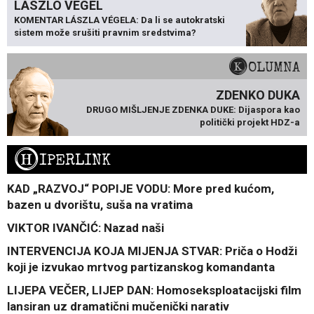
LÁSZLÓ VÉGEL
KOMENTAR LÁSZLA VÉGELA: Da li se autokratski
sistem može srušiti pravnim sredstvima?
KOLUMNA
ZDENKO DUKA
DRUGO MIŠLJENJE ZDENKA DUKE: Dijaspora kao
politički projekt HDZ-a
H
IPERLINK
KAD „RAZVOJ“ POPIJE VODU: More pred kućom,
bazen u dvorištu, suša na vratima
VIKTOR IVANČIĆ: Nazad naši
INTERVENCIJA KOJA MIJENJA STVAR: Priča o Hodži
koji je izvukao mrtvog partizanskog komandanta
LIJEPA VEČER, LIJEP DAN: Homoseksploatacijski film
lansiran uz dramatični mučenički narativ