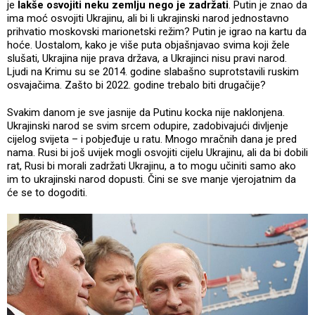
je
lakše osvojiti neku zemlju nego je zadržati
. Putin je znao da
ima moć osvojiti Ukrajinu, ali bi li ukrajinski narod jednostavno
prihvatio moskovski marionetski režim? Putin je igrao na kartu da
hoće. Uostalom, kako je više puta objašnjavao svima koji žele
slušati, Ukrajina nije prava država, a Ukrajinci nisu pravi narod.
Ljudi na Krimu su se 2014. godine slabašno suprotstavili ruskim
osvajačima. Zašto bi 2022. godine trebalo biti drugačije?
Svakim danom je sve jasnije da Putinu kocka nije naklonjena.
Ukrajinski narod se svim srcem odupire, zadobivajući divljenje
cijelog svijeta – i pobjeđuje u ratu. Mnogo mračnih dana je pred
nama. Rusi bi još uvijek mogli osvojiti cijelu Ukrajinu, ali da bi dobili
rat, Rusi bi morali zadržati Ukrajinu, a to mogu učiniti samo ako
im to ukrajinski narod dopusti. Čini se sve manje vjerojatnim da
će se to dogoditi.