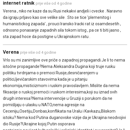
internet ratnik
prije više od 4 godine
Verena , niko ne kaze da su Rusi nekakvi andjeli i cvecke . Naravno
da igraju prljavo kao sve velike sile . Sto se tice 'plemenitog i
humanistickog zapada' , prouci Iransko Iracki rat iz osamdesetih ,
odnosno ponasanje zapadnih sila tokom istog , pa ce ti biti jasno ,
sta zapad hoce da postigne u Ukrajinskom ratu .
Verena
prije više od 4 godine
Vrlo su mi zanimljive ove priče o zapadnoj propagandi.Je li to nema
istočne propagande?Nema Aleksandra Dugina koji truje rusku
politiku tvrdnjama o premoci Rusije,desničarenjem u
politici,ljevičarskim stavovima kada je u pitanju
ekonomija,misticizmom i ruskim pravoslavljem..Mislite da nema
fiksacije o ruskoj premoći i ruskom interesima,koji su iznad svih
drugih interesa?Nema intervencije u Gruziji s porukom da ne
pomišljaju o ulasku u NATO,nema agresije na
Ceceniju,Osetiju,Donbas,konflikata na Uralu i Kavkazu,Bliskom
istoku? Nema kod Putina duganovske vizije da je Ukrajina neodvojivi
dio Rusije?Ukrajine kojoj Putin osporava