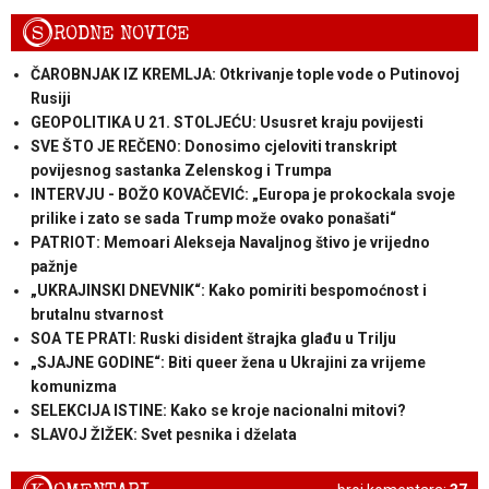
S
RODNE NOVICE
ČAROBNJAK IZ KREMLJA: Otkrivanje tople vode o Putinovoj
Rusiji
GEOPOLITIKA U 21. STOLJEĆU: Ususret kraju povijesti
SVE ŠTO JE REČENO: Donosimo cjeloviti transkript
povijesnog sastanka Zelenskog i Trumpa
INTERVJU - BOŽO KOVAČEVIĆ: „Europa je prokockala svoje
prilike i zato se sada Trump može ovako ponašati“
PATRIOT: Memoari Alekseja Navaljnog štivo je vrijedno
pažnje
„UKRAJINSKI DNEVNIK“: Kako pomiriti bespomoćnost i
brutalnu stvarnost
SOA TE PRATI: Ruski disident štrajka glađu u Trilju
„SJAJNE GODINE“: Biti queer žena u Ukrajini za vrijeme
komunizma
SELEKCIJA ISTINE: Kako se kroje nacionalni mitovi?
SLAVOJ ŽIŽEK: Svet pesnika i dželata