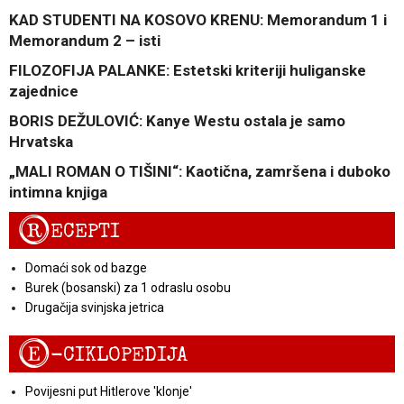
KAD STUDENTI NA KOSOVO KRENU: Memorandum 1 i
Memorandum 2 – isti
FILOZOFIJA PALANKE: Estetski kriteriji huliganske
zajednice
BORIS DEŽULOVIĆ: Kanye Westu ostala je samo
Hrvatska
„MALI ROMAN O TIŠINI“: Kaotična, zamršena i duboko
intimna knjiga
R
ECEPTI
Domaći sok od bazge
Burek (bosanski) za 1 odraslu osobu
Drugačija svinjska jetrica
E
-CIKLOPEDIJA
Povijesni put Hitlerove 'klonje'