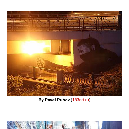
By Pavel Puhov
(
183art.ru
)