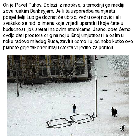
On je Pavel Puhov. Dolazi iz moskve, a tamošnji ga mediji
zovu ruskim Banksyjem. Je li ta usporedba na mjestu
posjetitelji Lupige doznat će ubrzo, već u ovoj novici, ali
svakako se radi o imenu koje vrijedi upamtiti i koje ćete u
budućnosti još sretati na ovim stranicama. Jasno, opet ćemo
ovdje dati prostora originalnoj uličnoj umjetnosti, a osim u
neke radove mladog Rusa, zavirit ćemo i u još neke kutke ove
planete gdje također imaju štošta vrijedno za poručiti