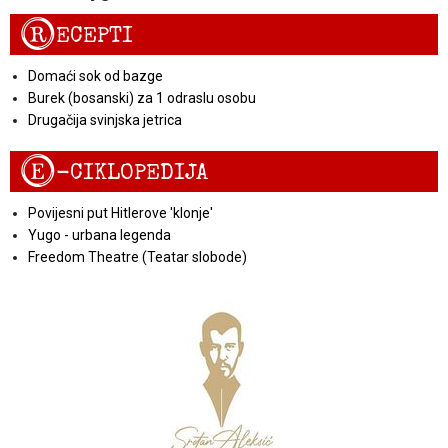
R
ECEPTI
Domaći sok od bazge
Burek (bosanski) za 1 odraslu osobu
Drugačija svinjska jetrica
E
-CIKLOPEDIJA
Povijesni put Hitlerove 'klonje'
Yugo - urbana legenda
Freedom Theatre (Teatar slobode)