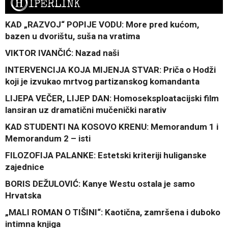
H
IPERLINK
KAD „RAZVOJ“ POPIJE VODU: More pred kućom,
bazen u dvorištu, suša na vratima
VIKTOR IVANČIĆ: Nazad naši
INTERVENCIJA KOJA MIJENJA STVAR: Priča o Hodži
koji je izvukao mrtvog partizanskog komandanta
LIJEPA VEČER, LIJEP DAN: Homoseksploatacijski film
lansiran uz dramatični mučenički narativ
KAD STUDENTI NA KOSOVO KRENU: Memorandum 1 i
Memorandum 2 – isti
FILOZOFIJA PALANKE: Estetski kriteriji huliganske
zajednice
BORIS DEŽULOVIĆ: Kanye Westu ostala je samo
Hrvatska
„MALI ROMAN O TIŠINI“: Kaotična, zamršena i duboko
intimna knjiga