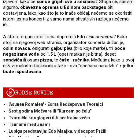
izjavom kako će
sunce grijati sve u šesnaest
. Stoga će, sasvim
sigurno,
obavezna oprema u Edinom backstageu
biti
dostavljena, iako, kao što je to inače običaj, nećemo se okoristiti
istom, jer na koncert iz samo nama shvatljivih razloga nećemo
ići.
A što to organizator treba dopremiti Edi i
Leksaurinima
? Kako
stoji na njegovoj web stranici, organizator koncerta dužan je,
osim novaca
, osigurati
gajbu piva
(bilo koje marke), tri
boce
negazirane vode
od 1,5 L (opet marka nije bitna), deset
sendviča
ili osam
pizza
, te
čaše
i
ručnike
. Međutim, kako u ovoj
državi malošto funkcionira tako i ova "obećana narudžba"
rijetko
bude ispoštovana
.
S
RODNE NOVICE
'Asunen Romalen' - Esma Redžepova u Tvornici
Šest godina Močvare ili "Kurcem po čelu"
Tvornički kooglageri iliti centralna večer
Tsunami među nami
Lupiga predstavlja: Edo Maajka, videospot Pržiii!