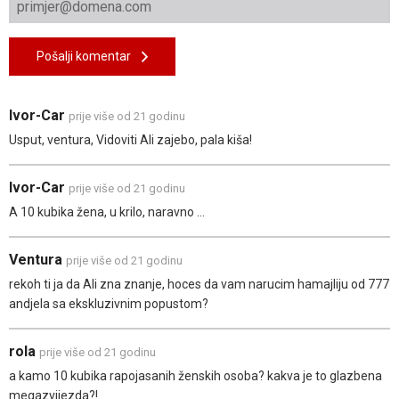
Pošalji komentar
Ivor-Car
prije više od 21 godinu
Usput, ventura, Vidoviti Ali zajebo, pala kiša!
Ivor-Car
prije više od 21 godinu
A 10 kubika žena, u krilo, naravno ...
Ventura
prije više od 21 godinu
rekoh ti ja da Ali zna znanje, hoces da vam narucim hamajliju od 777
andjela sa ekskluzivnim popustom?
rola
prije više od 21 godinu
a kamo 10 kubika rapojasanih ženskih osoba? kakva je to glazbena
megazvijezda?!