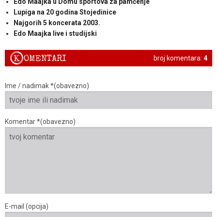
Edo Maajka u Domu sportova za pamćenje
Lupiga na 20 godina Stojedinice
Najgorih 5 koncerata 2003.
Edo Maajka live i studijski
K
OMENTARI
broj komentara:
4
Ime / nadimak *(obavezno)
Komentar *(obavezno)
E-mail (opcija)