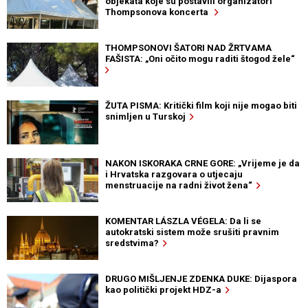
objekata koje su postavili organizatori
Thompsonova koncerta
THOMPSONOVI ŠATORI NAD ŽRTVAMA
FAŠISTA: „Oni očito mogu raditi štogod žele“
ŽUTA PISMA: Kritički film koji nije mogao biti
snimljen u Turskoj
NAKON ISKORAKA CRNE GORE: „Vrijeme je da
i Hrvatska razgovara o utjecaju
menstruacije na radni život žena“
KOMENTAR LÁSZLA VÉGELA: Da li se
autokratski sistem može srušiti pravnim
sredstvima?
DRUGO MIŠLJENJE ZDENKA DUKE: Dijaspora
kao politički projekt HDZ-a