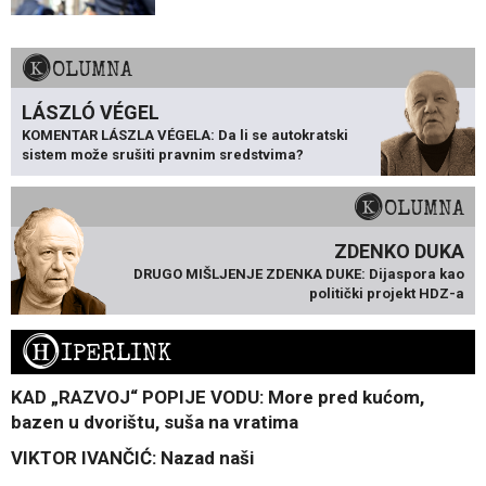
KOLUMNA
LÁSZLÓ VÉGEL
KOMENTAR LÁSZLA VÉGELA: Da li se autokratski
sistem može srušiti pravnim sredstvima?
KOLUMNA
ZDENKO DUKA
DRUGO MIŠLJENJE ZDENKA DUKE: Dijaspora kao
politički projekt HDZ-a
H
IPERLINK
KAD „RAZVOJ“ POPIJE VODU: More pred kućom,
bazen u dvorištu, suša na vratima
VIKTOR IVANČIĆ: Nazad naši