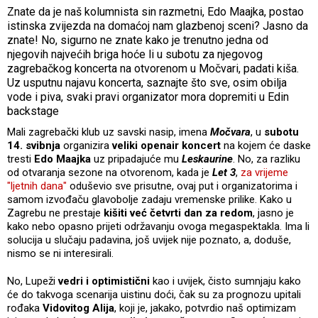
Znate da je naš kolumnista sin razmetni, Edo Maajka, postao
istinska zvijezda na domaćoj nam glazbenoj sceni? Jasno da
znate! No, sigurno ne znate kako je trenutno jedna od
njegovih najvećih briga hoće li u subotu za njegovog
zagrebačkog koncerta na otvorenom u Močvari, padati kiša.
Uz usputnu najavu koncerta, saznajte što sve, osim obilja
vode i piva, svaki pravi organizator mora dopremiti u Edin
backstage
Mali zagrebački klub uz savski nasip, imena
Močvara
, u
subotu
14. svibnja
organizira
veliki openair koncert
na kojem će daske
tresti
Edo Maajka
uz pripadajuće mu
Leskaurine
. No, za razliku
od otvaranja sezone na otvorenom, kada je
Let 3
,
za vrijeme
"ljetnih dana"
oduševio sve prisutne, ovaj put i organizatorima i
samom izvođaču glavobolje zadaju vremenske prilike. Kako u
Zagrebu ne prestaje
kišiti već četvrti dan za redom
, jasno je
kako nebo opasno prijeti održavanju ovoga megaspektakla. Ima li
solucija u slučaju padavina, još uvijek nije poznato, a, doduše,
nismo se ni interesirali.
No, Lupeži
vedri i optimistični
kao i uvijek, čisto sumnjaju kako
će do takvoga scenarija uistinu doći, čak su za prognozu upitali
rođaka
Vidovitog Alija
, koji je, jakako, potvrdio naš optimizam