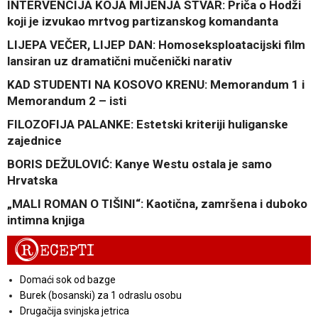
INTERVENCIJA KOJA MIJENJA STVAR: Priča o Hodži
koji je izvukao mrtvog partizanskog komandanta
LIJEPA VEČER, LIJEP DAN: Homoseksploatacijski film
lansiran uz dramatični mučenički narativ
KAD STUDENTI NA KOSOVO KRENU: Memorandum 1 i
Memorandum 2 – isti
FILOZOFIJA PALANKE: Estetski kriteriji huliganske
zajednice
BORIS DEŽULOVIĆ: Kanye Westu ostala je samo
Hrvatska
„MALI ROMAN O TIŠINI“: Kaotična, zamršena i duboko
intimna knjiga
R
ECEPTI
Domaći sok od bazge
Burek (bosanski) za 1 odraslu osobu
Drugačija svinjska jetrica