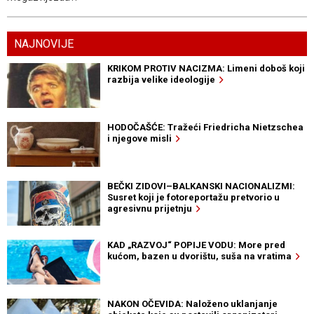
NAJNOVIJE
KRIKOM PROTIV NACIZMA: Limeni doboš koji
razbija velike ideologije
HODOČAŠĆE: Tražeći Friedricha Nietzschea
i njegove misli
BEČKI ZIDOVI–BALKANSKI NACIONALIZMI:
Susret koji je fotoreportažu pretvorio u
agresivnu prijetnju
KAD „RAZVOJ“ POPIJE VODU: More pred
kućom, bazen u dvorištu, suša na vratima
NAKON OČEVIDA: Naloženo uklanjanje