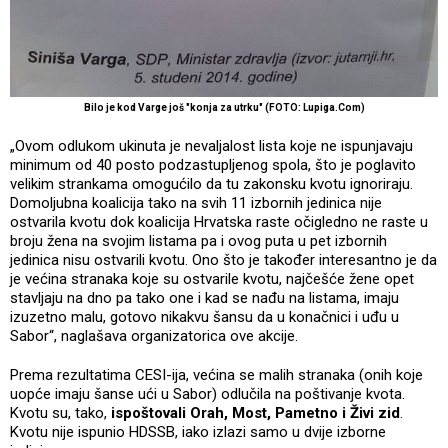
Bilo je kod Varge još "konja za utrku" (FOTO: Lupiga.Com)
„Ovom odlukom ukinuta je nevaljalost lista koje ne ispunjavaju
minimum od 40 posto podzastupljenog spola, što je poglavito
velikim strankama omogućilo da tu zakonsku kvotu ignoriraju.
Domoljubna koalicija tako na svih 11 izbornih jedinica nije
ostvarila kvotu dok koalicija Hrvatska raste očigledno ne raste u
broju žena na svojim listama pa i ovog puta u pet izbornih
jedinica nisu ostvarili kvotu. Ono što je također interesantno je da
je većina stranaka koje su ostvarile kvotu, najčešće žene opet
stavljaju na dno pa tako one i kad se nađu na listama, imaju
izuzetno malu, gotovo nikakvu šansu da u konačnici i uđu u
Sabor“, naglašava organizatorica ove akcije.
Prema rezultatima CESI-ija, većina se malih stranaka (onih koje
uopće imaju šanse ući u Sabor) odlučila na poštivanje kvota.
Kvotu su, tako,
ispoštovali Orah, Most, Pametno i Živi zid
.
Kvotu nije ispunio HDSSB, iako izlazi samo u dvije izborne