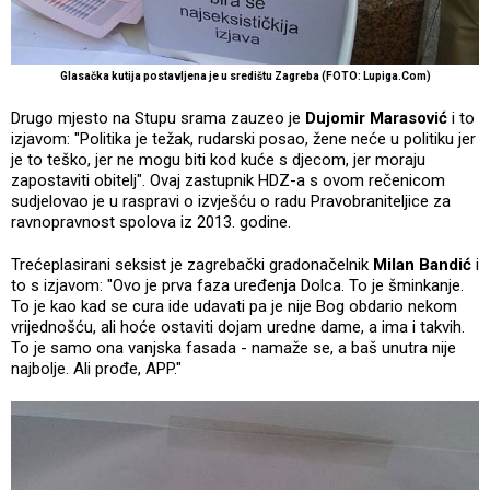
Glasačka kutija postavljena je u središtu Zagreba (FOTO: Lupiga.Com)
Drugo mjesto na Stupu srama zauzeo je
Dujomir Marasović
i to
izjavom: "Politika je težak, rudarski posao, žene neće u politiku jer
je to teško, jer ne mogu biti kod kuće s djecom, jer moraju
zapostaviti obitelj". Ovaj zastupnik HDZ-a s ovom rečenicom
sudjelovao je u raspravi o izvješću o radu Pravobraniteljice za
ravnopravnost spolova iz 2013. godine.
Trećeplasirani seksist je zagrebački gradonačelnik
Milan Bandić
i
to s izjavom: "Ovo je prva faza uređenja Dolca. To je šminkanje.
To je kao kad se cura ide udavati pa je nije Bog obdario nekom
vrijednošću, ali hoće ostaviti dojam uredne dame, a ima i takvih.
To je samo ona vanjska fasada - namaže se, a baš unutra nije
najbolje. Ali prođe, APP."