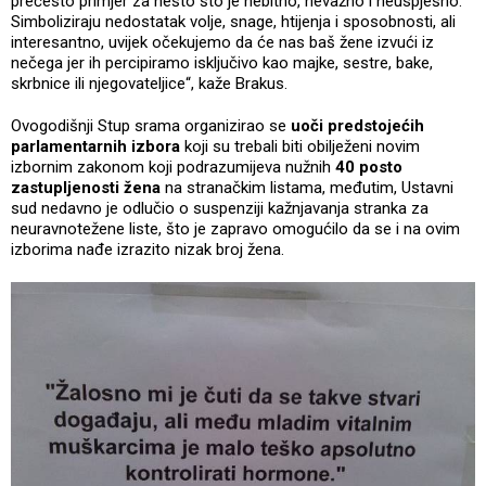
prečesto primjer za nešto što je nebitno, nevažno i neuspješno.
Simboliziraju nedostatak volje, snage, htijenja i sposobnosti, ali
interesantno, uvijek očekujemo da će nas baš žene izvući iz
nečega jer ih percipiramo isključivo kao majke, sestre, bake,
skrbnice ili njegovateljice“, kaže Brakus.
Ovogodišnji Stup srama organizirao se
uoči predstojećih
parlamentarnih izbora
koji su trebali biti obilježeni novim
izbornim zakonom koji podrazumijeva nužnih
40 posto
zastupljenosti žena
na stranačkim listama, međutim, Ustavni
sud nedavno je odlučio o suspenziji kažnjavanja stranka za
neuravnotežene liste, što je zapravo omogućilo da se i na ovim
izborima nađe izrazito nizak broj žena.