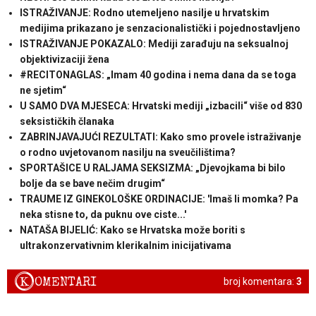
ISTRAŽIVANJE: Rodno utemeljeno nasilje u hrvatskim
medijima prikazano je senzacionalistički i pojednostavljeno
ISTRAŽIVANJE POKAZALO: Mediji zarađuju na seksualnoj
objektivizaciji žena
#RECITONAGLAS: „Imam 40 godina i nema dana da se toga
ne sjetim“
U SAMO DVA MJESECA: Hrvatski mediji „izbacili“ više od 830
seksističkih članaka
ZABRINJAVAJUĆI REZULTATI: Kako smo provele istraživanje
o rodno uvjetovanom nasilju na sveučilištima?
SPORTAŠICE U RALJAMA SEKSIZMA: „Djevojkama bi bilo
bolje da se bave nečim drugim“
TRAUME IZ GINEKOLOŠKE ORDINACIJE: 'Imaš li momka? Pa
neka stisne to, da puknu ove ciste...'
NATAŠA BIJELIĆ: Kako se Hrvatska može boriti s
ultrakonzervativnim klerikalnim inicijativama
K
OMENTARI
broj komentara:
3