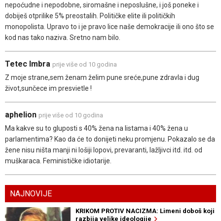
nepoćudne i nepodobne, siromašne i neposlušne, i još poneke i
dobiješ otprilike 5% preostalih. Političke elite ili političkih
monopolista. Upravo to i je pravo lice naše demokracije ili ono što se
kod nas tako naziva. Sretno nam bilo.
Tetec Imbra
prije više od 10 godina
Z moje strane,sem ženam želim pune sreće,pune zdravla i dug
život,sunčece im presvietle !
aphelion
prije više od 10 godina
Ma kakve su to gluposti s 40% žena na listama i 40% žena u
parlamentima? Kao da će to donijeti neku promjenu. Pokazalo se da
žene nisu ništa manji ni lošiji lopovi, prevaranti, lažljivci itd. itd. od
muškaraca. Feminističke idiotarije.
NAJNOVIJE
KRIKOM PROTIV NACIZMA: Limeni doboš koji
razbija velike ideologije