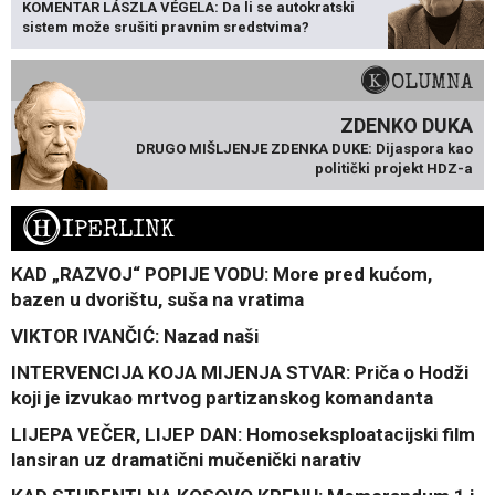
KOMENTAR LÁSZLA VÉGELA: Da li se autokratski
sistem može srušiti pravnim sredstvima?
KOLUMNA
ZDENKO DUKA
DRUGO MIŠLJENJE ZDENKA DUKE: Dijaspora kao
politički projekt HDZ-a
H
IPERLINK
KAD „RAZVOJ“ POPIJE VODU: More pred kućom,
bazen u dvorištu, suša na vratima
VIKTOR IVANČIĆ: Nazad naši
INTERVENCIJA KOJA MIJENJA STVAR: Priča o Hodži
koji je izvukao mrtvog partizanskog komandanta
LIJEPA VEČER, LIJEP DAN: Homoseksploatacijski film
lansiran uz dramatični mučenički narativ