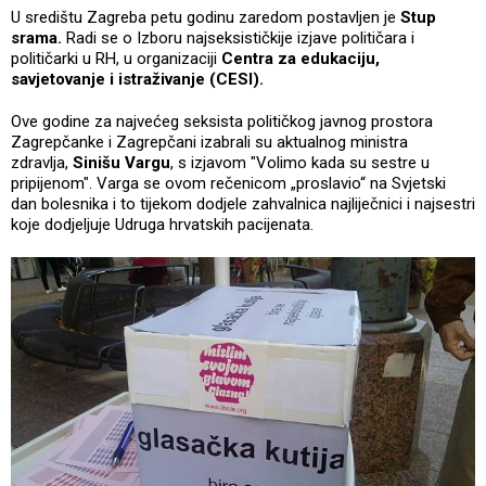
U središtu Zagreba petu godinu zaredom postavljen je
Stup
srama.
Radi se o Izboru najseksističkije izjave političara i
političarki u RH, u organizaciji
Centra za edukaciju,
savjetovanje i istraživanje (CESI).
Ove godine za najvećeg seksista političkog javnog prostora
Zagrepčanke i Zagrepčani izabrali su aktualnog ministra
zdravlja,
Sinišu Vargu
, s izjavom "Volimo kada su sestre u
pripijenom". Varga se ovom rečenicom „proslavio“ na Svjetski
dan bolesnika i to tijekom dodjele zahvalnica najliječnici i najsestri
koje dodjeljuje Udruga hrvatskih pacijenata.