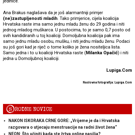
jedinice.
Ana Brakus naglašava da je još alarmantniji primjer
(ne)zastupljenosti mladih
. Tako primjerice, cijela koalicija
Hrvatska raste ima samo jednu mladu ženu do 29 godina i niti
jednog mladog muškarca. U postocima, to je samo 0,7 posto od
svih kandidiranih u toj koaliciji. Domoljubna koalicija pak ima
samo jednu mladu osobu, mušku, i niti jednu mladu ženu. Podaci
su još gori kad je riječ o tome koliko je žena nositeljica lista.
Samo jedna i to u koaliciji Hrvatska raste (
Milanka Opačić
) i niti
jedna u Domoljubnoj koaliciji.
Lupiga.Com
Naslovna fotografija: Lupiga.Com
S
RODNE NOVICE
NAKON ISKORAKA CRNE GORE: „Vrijeme je da i Hrvatska
razgovara o utjecaju menstruacije na radni život žena“
NEON: Što učiniti kada ste žrtva online nasilja?