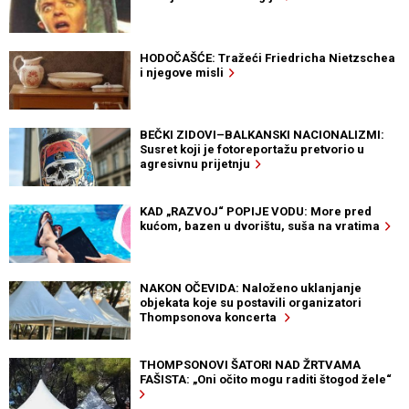
HODOČAŠĆE: Tražeći Friedricha Nietzschea
i njegove misli
BEČKI ZIDOVI–BALKANSKI NACIONALIZMI:
Susret koji je fotoreportažu pretvorio u
agresivnu prijetnju
KAD „RAZVOJ“ POPIJE VODU: More pred
kućom, bazen u dvorištu, suša na vratima
NAKON OČEVIDA: Naloženo uklanjanje
objekata koje su postavili organizatori
Thompsonova koncerta
THOMPSONOVI ŠATORI NAD ŽRTVAMA
FAŠISTA: „Oni očito mogu raditi štogod žele“