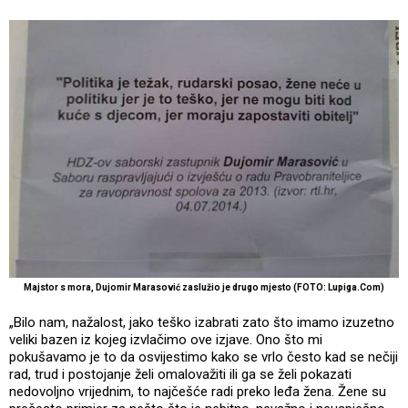
Majstor s mora, Dujomir Marasović zaslužio je drugo mjesto (FOTO: Lupiga.Com)
„Bilo nam, nažalost, jako teško izabrati zato što imamo izuzetno
veliki bazen iz kojeg izvlačimo ove izjave. Ono što mi
pokušavamo je to da osvijestimo kako se vrlo često kad se nečiji
rad, trud i postojanje želi omalovažiti ili ga se želi pokazati
nedovoljno vrijednim, to najčešće radi preko leđa žena. Žene su