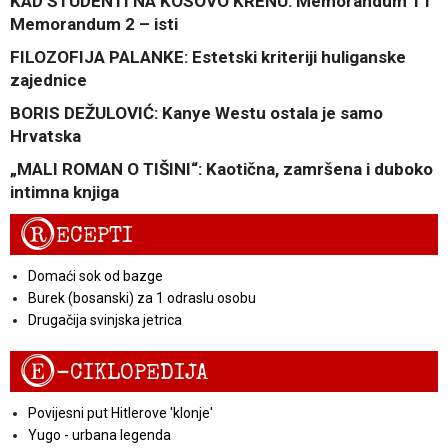
KAD STUDENTI NA KOSOVO KRENU: Memorandum 1 i
Memorandum 2 – isti
FILOZOFIJA PALANKE: Estetski kriteriji huliganske
zajednice
BORIS DEŽULOVIĆ: Kanye Westu ostala je samo
Hrvatska
„MALI ROMAN O TIŠINI“: Kaotična, zamršena i duboko
intimna knjiga
R
ECEPTI
Domaći sok od bazge
Burek (bosanski) za 1 odraslu osobu
Drugačija svinjska jetrica
E
-CIKLOPEDIJA
Povijesni put Hitlerove 'klonje'
Yugo - urbana legenda