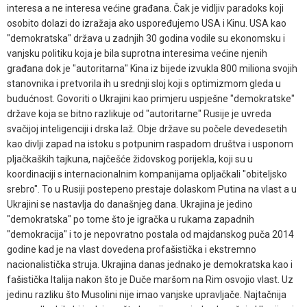
interesa a ne interesa većine građana. Čak je vidljiv paradoks koji
osobito dolazi do izražaja ako uspoređujemo USA i Kinu. USA kao
"demokratska" država u zadnjih 30 godina vodile su ekonomsku i
vanjsku politiku koja je bila suprotna interesima većine njenih
građana dok je "autoritarna" Kina iz bijede izvukla 800 miliona svojih
stanovnika i pretvorila ih u srednji sloj koji s optimizmom gleda u
budućnost. Govoriti o Ukrajini kao primjeru uspješne "demokratske"
države koja se bitno razlikuje od "autoritarne" Rusije je uvreda
svačijoj inteligenciji i drska laž. Obje države su počele devedesetih
kao divlji zapad na istoku s potpunim raspadom društva i usponom
pljačkaških tajkuna, najčešće židovskog porijekla, koji su u
koordinaciji s internacionalnim kompanijama opljačkali "obiteljsko
srebro". To u Rusiji postepeno prestaje dolaskom Putina na vlast a u
Ukrajini se nastavlja do današnjeg dana. Ukrajina je jedino
"demokratska" po tome što je igračka u rukama zapadnih
"demokracija" i to je nepovratno postala od majdanskog puča 2014
godine kad je na vlast dovedena profašistička i ekstremno
nacionalistička struja. Ukrajina danas jednako je demokratska kao i
fašistička Italija nakon što je Duče maršom na Rim osvojio vlast. Uz
jedinu razliku što Musolini nije imao vanjske upravljače. Najtačnija