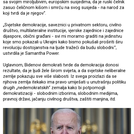
sa svojim miroljubivim, europskim susjedima, da je ruski čelnik
zasuo čeličnom kišom i smrću na svog susjeda - na narod za
koji tvrdi da je njegov“.
„Svjetske demokracije, saveznici u privatnom sektoru, civilno
društvo, multilateralne institucije, vjerske zajednice i zajednice
dijaspore, obični građani - svi mi moramo graditi na jedinstvu
koje smo pokazali u Ukrajini kako bismo pokušali proširiti širu
revoluciju dostojanstva na ljude tražeći da budu slobodni.”,
ustvrdila je Samantha Power.
Uglavnom, Bidenovi demokrati tvrde da demokracija donosi
rezultate, da je ljudi žele širom svijeta, a da svjetske neliberalne
zemlje pokazuju sve više slabosti. Iz svega proizlazi da se
njihova zemlja itekako ima pravo umiješati u unutrašnju politiku
drugih „nedemokratskih“ zemalja kako bi potpomogli
demokratizaciji - slobodnim izborima, slobodnim medijima,
pravnoj državi, jačanju civilnog društva, zaštiti manjina, itd.