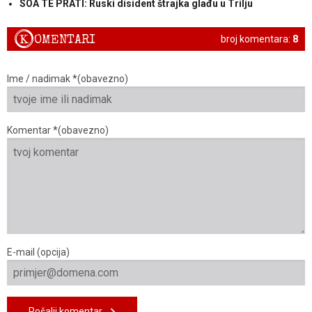
SOA TE PRATI: Ruski disident štrajka glađu u Trilju
K
OMENTARI
broj komentara:
8
Ime / nadimak *(obavezno)
Komentar *(obavezno)
E-mail (opcija)
Pošalji komentar