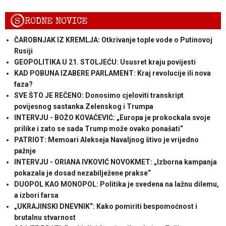
S
RODNE NOVICE
ČAROBNJAK IZ KREMLJA: Otkrivanje tople vode o Putinovoj
Rusiji
GEOPOLITIKA U 21. STOLJEĆU: Ususret kraju povijesti
KAD POBUNA IZABERE PARLAMENT: Kraj revolucije ili nova
faza?
SVE ŠTO JE REČENO: Donosimo cjeloviti transkript
povijesnog sastanka Zelenskog i Trumpa
INTERVJU - BOŽO KOVAČEVIĆ: „Europa je prokockala svoje
prilike i zato se sada Trump može ovako ponašati“
PATRIOT: Memoari Alekseja Navaljnog štivo je vrijedno
pažnje
INTERVJU - ORIANA IVKOVIĆ NOVOKMET: „Izborna kampanja
pokazala je dosad nezabilježene prakse“
DUOPOL KAO MONOPOL: Politika je svedena na lažnu dilemu,
a izbori farsa
„UKRAJINSKI DNEVNIK“: Kako pomiriti bespomoćnost i
brutalnu stvarnost