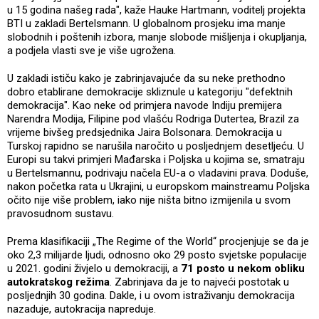
u 15 godina našeg rada", kaže Hauke Hartmann, voditelj projekta
BTI u zakladi Bertelsmann. U globalnom prosjeku ima manje
slobodnih i poštenih izbora, manje slobode mišljenja i okupljanja,
a podjela vlasti sve je više ugrožena.
U zakladi ističu kako je zabrinjavajuće da su neke prethodno
dobro etablirane demokracije skliznule u kategoriju "defektnih
demokracija". Kao neke od primjera navode Indiju premijera
Narendra Modija, Filipine pod vlašću Rodriga Dutertea, Brazil za
vrijeme bivšeg predsjednika Jaira Bolsonara. Demokracija u
Turskoj rapidno se narušila naročito u posljednjem desetljeću. U
Europi su takvi primjeri Mađarska i Poljska u kojima se, smatraju
u Bertelsmannu, podrivaju načela EU-a o vladavini prava. Doduše,
nakon početka rata u Ukrajini, u europskom mainstreamu Poljska
očito nije više problem, iako nije ništa bitno izmijenila u svom
pravosudnom sustavu.
Prema klasifikaciji „The Regime of the World“ procjenjuje se da je
oko 2,3 milijarde ljudi, odnosno oko 29 posto svjetske populacije
u 2021. godini živjelo u demokraciji, a
71 posto u nekom obliku
autokratskog režima
. Zabrinjava da je to najveći postotak u
posljednjih 30 godina. Dakle, i u ovom istraživanju demokracija
nazaduje, autokracija napreduje.