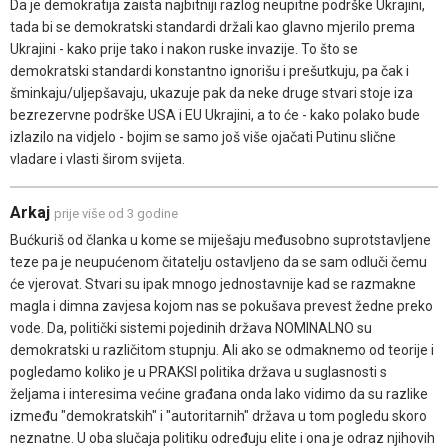
Da je demokratija zaista najbitniji razlog neupitne podrške Ukrajini,
tada bi se demokratski standardi držali kao glavno mjerilo prema
Ukrajini - kako prije tako i nakon ruske invazije. To što se
demokratski standardi konstantno ignorišu i prešutkuju, pa čak i
šminkaju/uljepšavaju, ukazuje pak da neke druge stvari stoje iza
bezrezervne podrške USA i EU Ukrajini, a to će - kako polako bude
izlazilo na vidjelo - bojim se samo još više ojačati Putinu slične
vladare i vlasti širom svijeta.
Arkaj
prije više od 3 godine
Bućkuriš od članka u kome se miješaju međusobno suprotstavljene
teze pa je neupućenom čitatelju ostavljeno da se sam odluči čemu
će vjerovat. Stvari su ipak mnogo jednostavnije kad se razmakne
magla i dimna zavjesa kojom nas se pokušava prevest žedne preko
vode. Da, politički sistemi pojedinih država NOMINALNO su
demokratski u različitom stupnju. Ali ako se odmaknemo od teorije i
pogledamo koliko je u PRAKSI politika država u suglasnosti s
željama i interesima većine građana onda lako vidimo da su razlike
između "demokratskih" i "autoritarnih" država u tom pogledu skoro
neznatne. U oba slučaja politiku određuju elite i ona je odraz njihovih