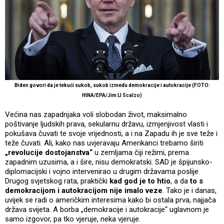
Biden govori da je tekući sukob, sukob između demokracije i autokracije (FOTO:
HINA/EPA/Jim Ll Scalzo)
Većina nas zapadnjaka voli slobodan život, maksimalno
poštivanje ljudskih prava, sekularnu državu, izmjenjivost vlasti i
pokušava čuvati te svoje vrijednosti, a i na Zapadu ih je sve teže i
teže čuvati. Ali, kako nas uvjeravaju Amerikanci trebamo širiti
„revolucije dostojanstva“
u zemljama čiji režimi, prema
zapadnim uzusima, a i šire, nisu demokratski. SAD je špijunsko-
diplomacijski i vojno intervenirao u drugim državama poslije
Drugog svjetskog rata, praktički
kad god je to htio
, a da
to s
demokracijom i autokracijom nije imalo veze
. Tako je i danas,
uvijek se radi o američkim interesima kako bi ostala prva, najjača
država svijeta. A borba „demokracije i autokracije“ uglavnom je
samo izgovor, pa tko vjeruje, neka vjeruje.