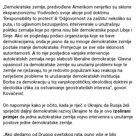
„Demokratske zemlje, predvođene Amerikom nerijetko su sklone
ekspanzionizmu. Podvodeći svoje akcije pod doktrinu
'Responsibility to protect' ili 'Odgovornost za zaštitu' nekoliko su
puta, i to uglavnom bezuspješno, intervenirale u unutrašnju
politiku zemalja koje po njima nisu bile demokratske poput Libije i
Sirije. Ako se pogledaju podaci organizacija koje se bave
demokracijama, onda je jasno da su mnoge demokratske zemlje
postale manje demokratske. Primjećuje se sve više sklonosti
autoritarnosti. A to nije posljedica vanjske intervencije
autokratskih zemalja nego slabosti liberalne demokracije. Glavna
opasnost za demokratske zemlje su unutarnji problemi koje te
zemlje ne rješavaju, to je redovito populizam kao reakcija na
neriješene probleme te urušavanje demokratskih institucija.
Borba za demokraciju u toj vanjskopolitičkoj ideološkoj doktrini je
ideološka izlika za ostvarivanje geostrateških interesa“, govori
Kovačević.
On napominje kako je očito, kada je riječ o Ukrajini, da Rusija želi
spriječiti daljnji demokratski razvoj Ukrajine te da je ovo
izolirani
primjer
da jedna autokratska zemlja vojno intervenira u unutarnje
poslove jedne demokratske zemlje.
„Ako gledamo od Drugog svjetskog rata, puno više je bilo