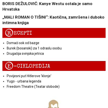
BORIS DEŽULOVIĆ: Kanye Westu ostala je samo
Hrvatska
„MALI ROMAN O TIŠINI“: Kaotična, zamršena i duboko
intimna knjiga
R
ECEPTI
Domaći sok od bazge
Burek (bosanski) za 1 odraslu osobu
Drugačija svinjska jetrica
E
-CIKLOPEDIJA
Povijesni put Hitlerove 'klonje'
Yugo - urbana legenda
Freedom Theatre (Teatar slobode)