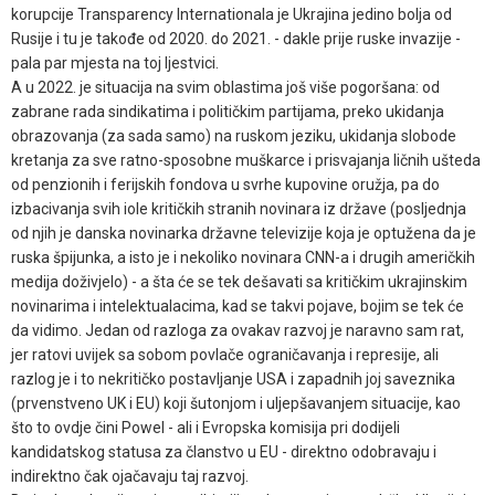
korupcije Transparency Internationala je Ukrajina jedino bolja od
Rusije i tu je takođe od 2020. do 2021. - dakle prije ruske invazije -
pala par mjesta na toj ljestvici.
A u 2022. je situacija na svim oblastima još više pogoršana: od
zabrane rada sindikatima i političkim partijama, preko ukidanja
obrazovanja (za sada samo) na ruskom jeziku, ukidanja slobode
kretanja za sve ratno-sposobne muškarce i prisvajanja ličnih ušteda
od penzionih i ferijskih fondova u svrhe kupovine oružja, pa do
izbacivanja svih iole kritičkih stranih novinara iz države (posljednja
od njih je danska novinarka državne televizije koja je optužena da je
ruska špijunka, a isto je i nekoliko novinara CNN-a i drugih američkih
medija doživjelo) - a šta će se tek dešavati sa kritičkim ukrajinskim
novinarima i intelektualacima, kad se takvi pojave, bojim se tek će
da vidimo. Jedan od razloga za ovakav razvoj je naravno sam rat,
jer ratovi uvijek sa sobom povlače ograničavanja i represije, ali
razlog je i to nekritičko postavljanje USA i zapadnih joj saveznika
(prvenstveno UK i EU) koji šutonjom i uljepšavanjem situacije, kao
što to ovdje čini Powel - ali i Evropska komisija pri dodijeli
kandidatskog statusa za članstvo u EU - direktno odobravaju i
indirektno čak ojačavaju taj razvoj.