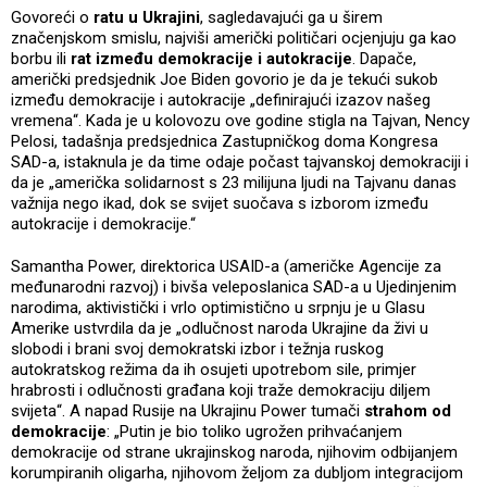
Govoreći o
ratu u Ukrajini
, sagledavajući ga u širem
značenjskom smislu, najviši američki političari ocjenjuju ga kao
borbu ili
rat između demokracije i autokracije
. Dapače,
američki predsjednik Joe Biden govorio je da je tekući sukob
između demokracije i autokracije „definirajući izazov našeg
vremena“. Kada je u kolovozu ove godine stigla na Tajvan, Nency
Pelosi, tadašnja predsjednica Zastupničkog doma Kongresa
SAD-a, istaknula je da time odaje počast tajvanskoj demokraciji i
da je „američka solidarnost s 23 milijuna ljudi na Tajvanu danas
važnija nego ikad, dok se svijet suočava s izborom između
autokracije i demokracije.“
Samantha Power, direktorica USAID-a (američke Agencije za
međunarodni razvoj) i bivša veleposlanica SAD-a u Ujedinjenim
narodima, aktivistički i vrlo optimistično u srpnju je u Glasu
Amerike ustvrdila da je „odlučnost naroda Ukrajine da živi u
slobodi i brani svoj demokratski izbor i težnja ruskog
autokratskog režima da ih osujeti upotrebom sile, primjer
hrabrosti i odlučnosti građana koji traže demokraciju diljem
svijeta“. A napad Rusije na Ukrajinu Power tumači
strahom od
demokracije
: „Putin je bio toliko ugrožen prihvaćanjem
demokracije od strane ukrajinskog naroda, njihovim odbijanjem
korumpiranih oligarha, njihovom željom za dubljom integracijom