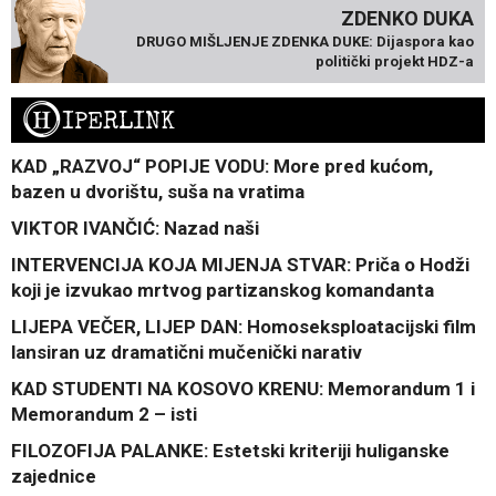
ZDENKO DUKA
DRUGO MIŠLJENJE ZDENKA DUKE: Dijaspora kao
politički projekt HDZ-a
H
IPERLINK
KAD „RAZVOJ“ POPIJE VODU: More pred kućom,
bazen u dvorištu, suša na vratima
VIKTOR IVANČIĆ: Nazad naši
INTERVENCIJA KOJA MIJENJA STVAR: Priča o Hodži
koji je izvukao mrtvog partizanskog komandanta
LIJEPA VEČER, LIJEP DAN: Homoseksploatacijski film
lansiran uz dramatični mučenički narativ
KAD STUDENTI NA KOSOVO KRENU: Memorandum 1 i
Memorandum 2 – isti
FILOZOFIJA PALANKE: Estetski kriteriji huliganske
zajednice