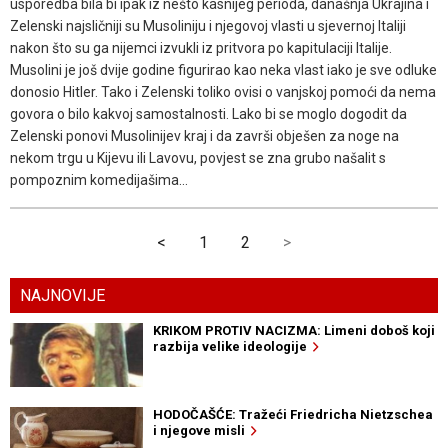
usporedba bila bi ipak iz nešto kasnijeg perioda, današnja Ukrajina i
Zelenski najsličniji su Musoliniju i njegovoj vlasti u sjevernoj Italiji
nakon što su ga nijemci izvukli iz pritvora po kapitulaciji Italije.
Musolini je još dvije godine figurirao kao neka vlast iako je sve odluke
donosio Hitler. Tako i Zelenski toliko ovisi o vanjskoj pomoći da nema
govora o bilo kakvoj samostalnosti. Lako bi se moglo dogodit da
Zelenski ponovi Musolinijev kraj i da završi obješen za noge na
nekom trgu u Kijevu ili Lavovu, povjest se zna grubo našalit s
pompoznim komedijašima...
<
1
2
>
NAJNOVIJE
KRIKOM PROTIV NACIZMA: Limeni doboš koji
razbija velike ideologije
HODOČAŠĆE: Tražeći Friedricha Nietzschea
i njegove misli