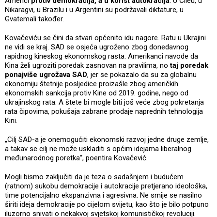
Americi
protiv demokracija, a u korist autokracija
. U Čileu, u
Nikaragvi, u Brazilu i u Argentini su podržavali diktature, u
Gvatemali također.
Kovačeviću se čini da stvari općenito idu nagore. Ratu u Ukrajini
ne vidi se kraj. SAD se osjeća ugroženo zbog donedavnog
rapidnog kineskog ekonomskog rasta. Amerikanci navode da
Kina želi ugroziti poredak zasnovan na pravilima, no
taj poredak
ponajviše ugrožava SAD
, jer se pokazalo da su za globalnu
ekonomiju štetnije posljedice proizašle zbog američkih
ekonomskih sankcija protiv Kine od 2019. godine, nego od
ukrajinskog rata. A štete bi mogle biti još veće zbog pokretanja
rata čipovima, pokušaja zabrane prodaje naprednih tehnologija
Kini.
„Cilj SAD-a je onemogućiti ekonomski razvoj jedne druge zemlje,
a takav se cilj ne može uskladiti s općim idejama liberalnog
međunarodnog poretka“, poentira Kovačević.
Mogli bismo zaključiti da je teza o sadašnjem i budućem
(ratnom) sukobu demokracije i autokracije pretjerano ideološka,
time potencijalno ekspanzivna i agresivna. Ne smije se nasilno
širiti ideja demokracije po cijelom svijetu, kao što je bilo potpuno
iluzorno snivati o nekakvoj svjetskoj komunističkoj revoluciji.