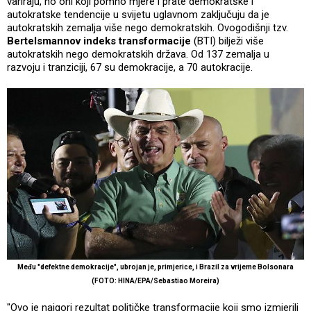
variraju, no oni koji pomno mjere i prate demokratske i
autokratske tendencije u svijetu uglavnom zaključuju da je
autokratskih zemalja više nego demokratskih. Ovogodišnji tzv.
Bertelsmannov indeks transformacije
(BTI) bilježi više
autokratskih nego demokratskih država. Od 137 zemalja u
razvoju i tranziciji, 67 su demokracije, a 70 autokracije.
Među "defektne demokracije", ubrojan je, primjerice, i Brazil za vrijeme Bolsonara
(FOTO: HINA/EPA/Sebastiao Moreira)
"Ovo je najgori rezultat političke transformacije koji smo izmjerili