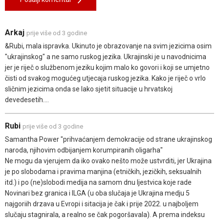
Arkaj
prije više od 3 godine
&Rubi, mala ispravka. Ukinuto je obrazovanje na svim jezicima osim
"ukrajinskog" a ne samo ruskog jezika. Ukrajinski je u navodnicima
jer je riječ o službenom jeziku kojim malo ko govori i koji se umjetno
čisti od svakog mogućeg utjecaja ruskog jezika. Kako je riječ o vrlo
sličnim jezicima onda se lako sjetit situacije u hrvatskoj
devedesetih....
Rubi
prije više od 3 godine
Samantha Power "prihvaćanjem demokracije od strane ukrajinskog
naroda, njihovim odbijanjem korumpiranih oligarha"
Ne mogu da vjerujem da iko ovako nešto može ustvrditi, jer Ukrajina
je po slobodama i pravima manjina (etničkih, jezičkih, seksualnih
itd.) i po (ne)slobodi medija na samom dnu ljestvica koje rade
Novinari bez granica i ILGA (u oba slučaja je Ukrajina medju 5
najgoriih drzava u Evropi i sitacija je čak i prije 2022. u najboljem
slučaju stagnirala, a realno se čak pogoršavala). A prema indeksu