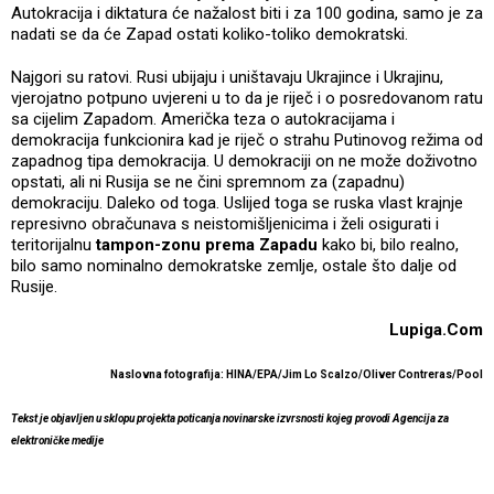
Autokracija i diktatura će nažalost biti i za 100 godina, samo je za
nadati se da će Zapad ostati koliko-toliko demokratski.
Najgori su ratovi. Rusi ubijaju i uništavaju Ukrajince i Ukrajinu,
vjerojatno potpuno uvjereni u to da je riječ i o posredovanom ratu
sa cijelim Zapadom. Američka teza o autokracijama i
demokracija funkcionira kad je riječ o strahu Putinovog režima od
zapadnog tipa demokracija. U demokraciji on ne može doživotno
opstati, ali ni Rusija se ne čini spremnom za (zapadnu)
demokraciju. Daleko od toga. Uslijed toga se ruska vlast krajnje
represivno obračunava s neistomišljenicima i želi osigurati i
teritorijalnu
tampon-zonu prema Zapadu
kako bi, bilo realno,
bilo samo nominalno demokratske zemlje, ostale što dalje od
Rusije.
Lupiga.Com
Naslovna fotografija: HINA/EPA/Jim Lo Scalzo/Oliver Contreras/Pool
Tekst je objavljen u sklopu projekta poticanja novinarske izvrsnosti kojeg provodi Agencija za
elektroničke medije