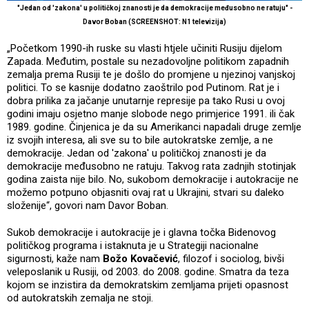
"Jedan od 'zakona' u političkoj znanosti je da demokracije međusobno ne ratuju" -
Davor Boban (SCREENSHOT: N1 televizija)
„Početkom 1990-ih ruske su vlasti htjele učiniti Rusiju dijelom
Zapada. Međutim, postale su nezadovoljne politikom zapadnih
zemalja prema Rusiji te je došlo do promjene u njezinoj vanjskoj
politici. To se kasnije dodatno zaoštrilo pod Putinom. Rat je i
dobra prilika za jačanje unutarnje represije pa tako Rusi u ovoj
godini imaju osjetno manje slobode nego primjerice 1991. ili čak
1989. godine. Činjenica je da su Amerikanci napadali druge zemlje
iz svojih interesa, ali sve su to bile autokratske zemlje, a ne
demokracije. Jedan od 'zakona' u političkoj znanosti je da
demokracije međusobno ne ratuju. Takvog rata zadnjih stotinjak
godina zaista nije bilo. No, sukobom demokracije i autokracije ne
možemo potpuno objasniti ovaj rat u Ukrajini, stvari su daleko
složenije“, govori nam Davor Boban.
Sukob demokracije i autokracije je i glavna točka Bidenovog
političkog programa i istaknuta je u Strategiji nacionalne
sigurnosti, kaže nam
Božo Kovačević
, filozof i sociolog, bivši
veleposlanik u Rusiji, od 2003. do 2008. godine. Smatra da teza
kojom se inzistira da demokratskim zemljama prijeti opasnost
od autokratskih zemalja ne stoji.