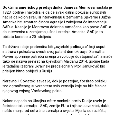
Doktrina američkog predsjednika Jamesa Monroea
nastala je
1823. godine i navodila je da će svaki daljnji pokušaj europskih
nacija da koloniziraju ili interveniraju u zemljama Sjeverne i Južne
Amerike biti smatran činom agresije i zahtijevat će intervenciju
SAD-a. Kasnije je Monroeva doktrina tumačena kao pravo SAD-a
da intervenira u zemljama južne i srednje Amerike. SAD je to
obilato koristio u 20. stoljeću.
Ta država i dalje pretendira biti
„svjetski policajac“
koji usput
instruira i pokušava uvesti svoj patent demokracije. Samatha
Power spominje potrebu širenja „revolucije dostojanstva“, a inače
tako se naziva prevrat na kijevskom Majdanu 2014. godine kada
je tadašnji izabrani ukrajinski predsjednik Viktor Janukovič bio
prisiljen hitno pobjeći u Rusiju.
Naravno, i Sovjetski savez je, dok je postojao, forsirao politiku
tzv. ograničenog suvereniteta svih zemalja koje su bile članice
njegovog vojnog Varšavskog pakta.
Nakon napada na Ukrajinu oštre sankcije protiv Rusije uvelo je
četrdesetak zemalja - SAD, zemlje EU-a i njihovi saveznici, dakle,
nešto manje od četvrtine zemalja u svijetu. Mjerila su različita,