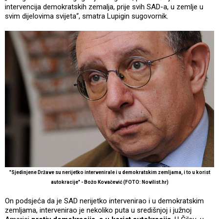
intervencija demokratskih zemalja, prije svih SAD-a, u zemlje u
svim dijelovima svijeta“, smatra Lupigin sugovornik.
"Sjedinjene Države su nerijetko intervenirale i u demokratskim zemljama, i to u korist
autokracije" - Božo Kovačević (FOTO: Novilist.hr)
On podsjeća da je SAD nerijetko intervenirao i u demokratskim
zemljama, intervenirao je nekoliko puta u središnjoj i južnoj