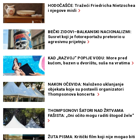
HODOČAŠĆE: Tražeći Friedricha Nietzschea
i njegove misli
BEČKI ZIDOVI–BALKANSKI NACIONALIZMI:
Susret koji je fotoreportažu pretvorio u
agresivnu prijetnju
KAD „RAZVOJ“ POPIJE VODU: More pred
kućom, bazen u dvorištu, suša na vratima
NAKON OČEVIDA: Naloženo uklanjanje
objekata koje su postavili organizatori
Thompsonova koncerta
THOMPSONOVI ŠATORI NAD ŽRTVAMA
FAŠISTA: „Oni očito mogu raditi štogod žele“
ŽUTA PISMA: Kritički film koji nije mogao biti