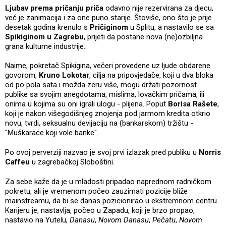
Ljubav prema pričanju priča
odavno nije rezervirana za djecu,
već je zanimacija i za one puno starije. Štoviše, ono što je prije
desetak godina krenulo s
Pričiginom
u Splitu, a nastavilo se sa
Spikiginom u Zagrebu
, prijeti da postane nova (ne)ozbiljna
grana kulturne industrije.
Naime, pokretač Spikigina, večeri provedene uz ljude obdarene
govorom,
Kruno Lokotar
, cilja na pripovjedače, koji u dva bloka
od po pola sata i možda zeru više, mogu držati pozornost
publike sa svojim anegdotama, mislima, lovačkim pričama, ili
onima u kojima su oni igrali ulogu - plijena. Poput
Borisa Rašete
,
koji je nakon višegodišnjeg znojenja pod jarmom kredita otkrio
novu, tvrdi, seksualnu devijaciju na (bankarskom) tržištu -
"Muškarace koji vole banke".
Po ovoj perverziji nazvao je svoj prvi izlazak pred publiku u
Norris
Caffeu
u zagrebačkoj Sloboštini.
Za sebe kaže da je u mladosti pripadao naprednom radničkom
pokretu, ali je vremenom počeo zauzimati pozicije bliže
mainstreamu, da bi se danas pozicionirao u ekstremnom centru.
Karijeru je, nastavlja, počeo u Zapadu, koji je brzo propao,
nastavio na Yutelu,
Danasu
,
Novom Danasu
,
Pečatu
,
Novom