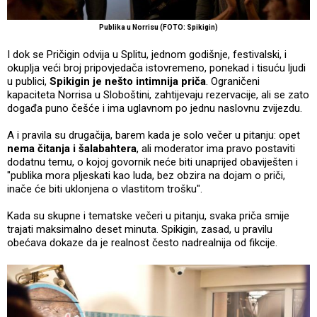
Publika u Norrisu (FOTO: Spikigin)
I dok se Pričigin odvija u Splitu, jednom godišnje, festivalski, i
okuplja veći broj pripovjedača istovremeno, ponekad i tisuću ljudi
u publici,
Spikigin je nešto intimnija priča
. Ograničeni
kapaciteta Norrisa u Sloboštini, zahtijevaju rezervacije, ali se zato
događa puno češće i ima uglavnom po jednu naslovnu zvijezdu.
A i pravila su drugačija, barem kada je solo večer u pitanju: opet
nema čitanja i šalabahtera
, ali moderator ima pravo postaviti
dodatnu temu, o kojoj govornik neće biti unaprijed obaviješten i
"publika mora pljeskati kao luda, bez obzira na dojam o priči,
inače će biti uklonjena o vlastitom trošku".
Kada su skupne i tematske večeri u pitanju, svaka priča smije
trajati maksimalno deset minuta. Spikigin, zasad, u pravilu
obećava dokaze da je realnost često nadrealnija od fikcije.