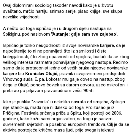
Ovaj diplomirani sociolog također navodi kako je u životu
svaštario, mrčio hartiju, snimao serije, pisao knjige, sve skupa
nevelike vrijednosti.
A nešto od toga ispričao je i u drugom dijelu nastupa na
Spikiginu, pod naslovom
"Autanje: gdje sam sve zajebao"
.
Ispričao je toliko neugodnosti iz svoje novinarske karijere, da je
najpoštenije to ni ne ponavljati, što iz samilosti i čiste
kolegijalnosti, što zbog opasnosti od spojlera, budući da se zbog
velikog interesa razmatra ponavljanje njegovog nastupa. Recimo
samo da je protagonist jedne od većih bruka njegove novinarske
karijere bio
Krunislav Olujić
, pravnik i svojevremeni predsjednik
Vrhovnog suda. E, pa, Lokotar mu ga je doveo na nastup, zbog
čega je Olujić, ponovo čovjek sa darom govora, uzeo mikrofon, i
prebirao po prljavom pravosudnom vešu '90-ih.
Iako je publika "zavarila" u nekoliko navrata od smijeha, Spikigin
nije stand-up, mada nije ni daleko od toga. Proizašao je iz
Pričigina, Festivala pričanja priča u Splitu, koji postoji od 2006.
godine i, kako kažu sami organizatori, na tragu je sasvim
suvremenih svjetskih, a posebno europskih trendova. Cilj je da se
aktivira postojeća kritična masa ljudi, prije svega istaknuti