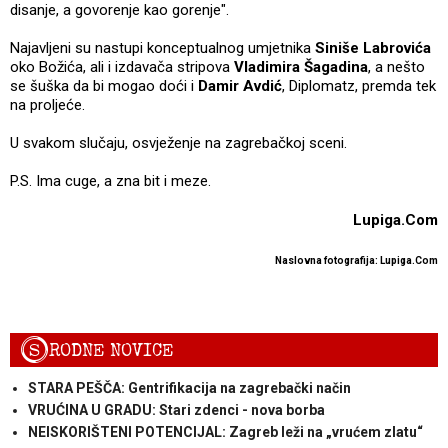
disanje, a govorenje kao gorenje".
Najavljeni su nastupi konceptualnog umjetnika
Siniše Labrovića
oko Božića, ali i izdavača stripova
Vladimira Šagadina
, a nešto
se šuška da bi mogao doći i
Damir Avdić
, Diplomatz, premda tek
na proljeće.
U svakom slučaju, osvježenje na zagrebačkoj sceni.
P.S. Ima cuge, a zna bit i meze.
Lupiga.Com
Naslovna fotografija: Lupiga.Com
S
RODNE NOVICE
STARA PEŠČA: Gentrifikacija na zagrebački način
VRUĆINA U GRADU: Stari zdenci - nova borba
NEISKORIŠTENI POTENCIJAL: Zagreb leži na „vrućem zlatu“