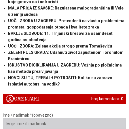
koje gotovo da i ne koristi
MALA PRIČA IZ SAVSKE: Razularena malograđanština ili Vele
u zemlji čudesa
UOČI IZBORA U ZAGREBU: Pretendenti na vlast o problemima
prometa, gospodarenja otpada i kvalitete zraka
BAKLJE SLOBODE: 11. Trnjanski kresovi za osamdeset
godina oslobođenja
UOČI IZBORA: Zelena akcija strogo prema Tomaševiću
ZELENI PULS GRADA: Udahnuti život zapuštenom i oronulom
Branimircu
ISKUSTVO BICIKLIRANJA U ZAGREBU: Vožnja po pločnicima
kao metoda preživljavanja
NOVCI SU TU, TREBA IH POTROŠITI: Koliko su zapravo
isplativi autobusi na vodik?
K
OMENTARI
broj komentara:
0
Ime / nadimak *(obavezno)