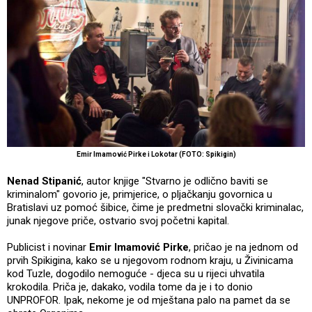
Emir Imamović Pirke i Lokotar (FOTO: Spikigin)
Nenad Stipanić
, autor knjige "Stvarno je odlično baviti se
kriminalom" govorio je, primjerice, o pljačkanju govornica u
Bratislavi uz pomoć šibice, čime je predmetni slovački kriminalac,
junak njegove priče, ostvario svoj početni kapital.
Publicist i novinar
Emir Imamović Pirke
, pričao je na jednom od
prvih Spikigina, kako se u njegovom rodnom kraju, u Živinicama
kod Tuzle, dogodilo nemoguće - djeca su u rijeci uhvatila
krokodila. Priča je, dakako, vodila tome da je i to donio
UNPROFOR. Ipak, nekome je od mještana palo na pamet da se