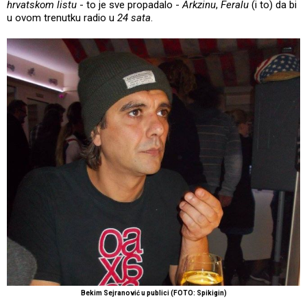
hrvatskom listu
- to je sve propadalo -
Arkzinu
,
Feralu
(i to) da bi
u ovom trenutku radio u
24 sata
.
Bekim Sejranović u publici (FOTO: Spikigin)