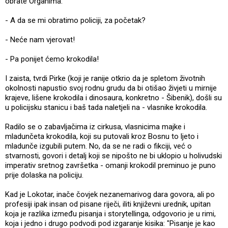
obrate Organima.
- A da se mi obratimo policiji, za početak?
- Neće nam vjerovat!
- Pa ponijet ćemo krokodila!
I zaista, tvrdi Pirke (koji je ranije otkrio da je spletom životnih
okolnosti napustio svoj rodnu grudu da bi otišao živjeti u mirnije
krajeve, lišene krokodila i dinosaura, konkretno - Šibenik), došli su
u policijsku stanicu i baš tada naletjeli na - vlasnike krokodila.
Radilo se o zabavljačima iz cirkusa, vlasnicima majke i
mladunčeta krokodila, koji su putovali kroz Bosnu to ljeto i
mladunče izgubili putem. No, da se ne radi o fikciji, već o
stvarnosti, govori i detalj koji se nipošto ne bi uklopio u holivudski
imperativ sretnog završetka - omanji krokodil preminuo je puno
prije dolaska na policiju.
Kad je Lokotar, inače čovjek nezanemarivog dara govora, ali po
profesiji ipak insan od pisane riječi, iliti književni urednik, upitan
koja je razlika između pisanja i storytellinga, odgovorio je u rimi,
koja i jedno i drugo podvodi pod izgaranje kisika: "Pisanje je kao