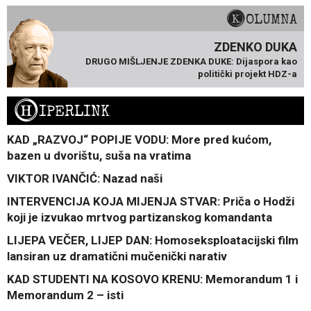
KOLUMNA
ZDENKO DUKA
DRUGO MIŠLJENJE ZDENKA DUKE: Dijaspora kao
politički projekt HDZ-a
H
IPERLINK
KAD „RAZVOJ“ POPIJE VODU: More pred kućom,
bazen u dvorištu, suša na vratima
VIKTOR IVANČIĆ: Nazad naši
INTERVENCIJA KOJA MIJENJA STVAR: Priča o Hodži
koji je izvukao mrtvog partizanskog komandanta
LIJEPA VEČER, LIJEP DAN: Homoseksploatacijski film
lansiran uz dramatični mučenički narativ
KAD STUDENTI NA KOSOVO KRENU: Memorandum 1 i
Memorandum 2 – isti