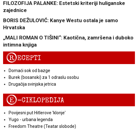
FILOZOFIJA PALANKE: Estetski kriteriji huliganske
zajednice
BORIS DEŽULOVIĆ: Kanye Westu ostala je samo
Hrvatska
„MALI ROMAN O TIŠINI“: Kaotična, zamršena i duboko
intimna knjiga
R
ECEPTI
Domaći sok od bazge
Burek (bosanski) za 1 odraslu osobu
Drugačija svinjska jetrica
E
-CIKLOPEDIJA
Povijesni put Hitlerove 'klonje'
Yugo - urbana legenda
Freedom Theatre (Teatar slobode)