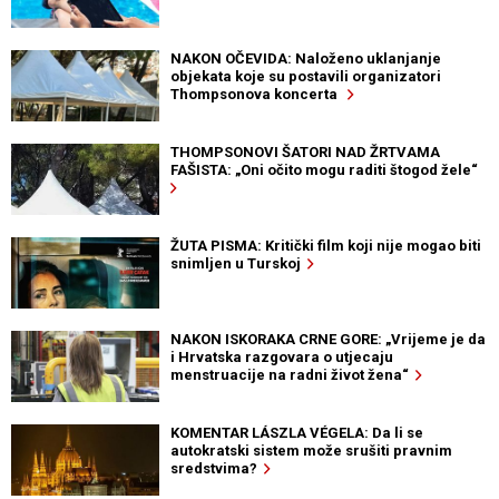
NAKON OČEVIDA: Naloženo uklanjanje
objekata koje su postavili organizatori
Thompsonova koncerta
THOMPSONOVI ŠATORI NAD ŽRTVAMA
FAŠISTA: „Oni očito mogu raditi štogod žele“
ŽUTA PISMA: Kritički film koji nije mogao biti
snimljen u Turskoj
NAKON ISKORAKA CRNE GORE: „Vrijeme je da
i Hrvatska razgovara o utjecaju
menstruacije na radni život žena“
KOMENTAR LÁSZLA VÉGELA: Da li se
autokratski sistem može srušiti pravnim
sredstvima?