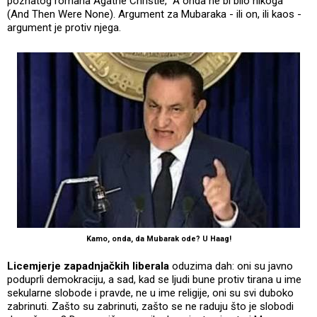
poznatog romana Agathe Christie, "A onda ne bi bilo nikoga"
(And Then Were None). Argument za Mubaraka - ili on, ili kaos -
argument je protiv njega.
Kamo, onda, da Mubarak ode? U Haag!
Licemjerje zapadnjačkih liberala
oduzima dah: oni su javno
poduprli demokraciju, a sad, kad se ljudi bune protiv tirana u ime
sekularne slobode i pravde, ne u ime religije, oni su svi duboko
zabrinuti. Zašto su zabrinuti, zašto se ne raduju što je slobodi