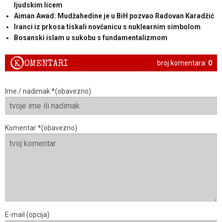
ljudskim licem
Aiman Awad: Mudžahedine je u BiH pozvao Radovan Karadžić
Iranci iz prkosa tiskali novčanicu s nuklearnim simbolom
Bosanski islam u sukobu s fundamentalizmom
K
OMENTARI
broj komentara:
0
Ime / nadimak *(obavezno)
Komentar *(obavezno)
E-mail (opcija)