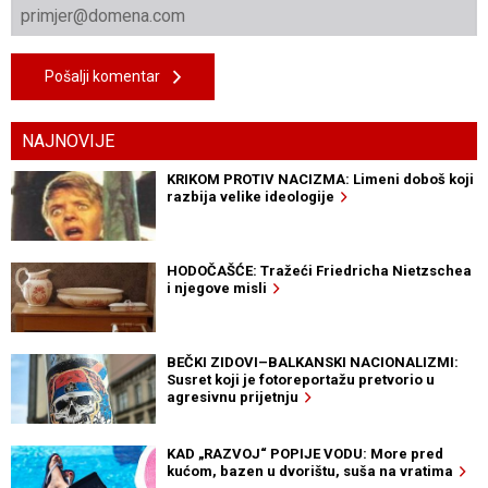
Pošalji komentar
NAJNOVIJE
KRIKOM PROTIV NACIZMA: Limeni doboš koji
razbija velike ideologije
HODOČAŠĆE: Tražeći Friedricha Nietzschea
i njegove misli
BEČKI ZIDOVI–BALKANSKI NACIONALIZMI:
Susret koji je fotoreportažu pretvorio u
agresivnu prijetnju
KAD „RAZVOJ“ POPIJE VODU: More pred
kućom, bazen u dvorištu, suša na vratima