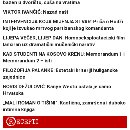
bazen u dvorištu, suša na vratima
VIKTOR IVANČIĆ: Nazad naši
INTERVENCIJA KOJA MIJENJA STVAR: Priča o Hodži
koji je izvukao mrtvog partizanskog komandanta
LIJEPA VEČER, LIJEP DAN: Homoseksploatacijski film
lansiran uz dramatični mučenički narativ
KAD STUDENTI NA KOSOVO KRENU: Memorandum 1 i
Memorandum 2 – isti
FILOZOFIJA PALANKE: Estetski kriteriji huliganske
zajednice
BORIS DEŽULOVIĆ: Kanye Westu ostala je samo
Hrvatska
„MALI ROMAN O TIŠINI“: Kaotična, zamršena i duboko
intimna knjiga
R
ECEPTI