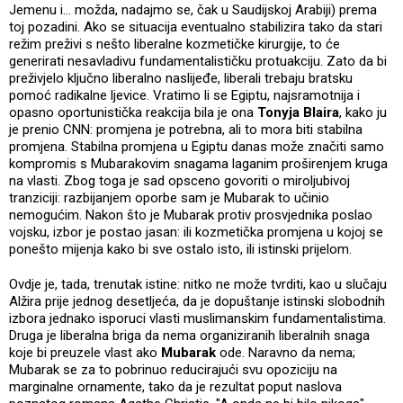
Jemenu i... možda, nadajmo se, čak u Saudijskoj Arabiji) prema
toj pozadini. Ako se situacija eventualno stabilizira tako da stari
režim preživi s nešto liberalne kozmetičke kirurgije, to će
generirati nesavladivu fundamentalističku protuakciju. Zato da bi
preživjelo ključno liberalno naslijeđe, liberali trebaju bratsku
pomoć radikalne ljevice. Vratimo li se Egiptu, najsramotnija i
opasno oportunistička reakcija bila je ona
Tonyja Blaira
, kako ju
je prenio CNN: promjena je potrebna, ali to mora biti stabilna
promjena. Stabilna promjena u Egiptu danas može značiti samo
kompromis s Mubarakovim snagama laganim proširenjem kruga
na vlasti. Zbog toga je sad opsceno govoriti o miroljubivoj
tranziciji: razbijanjem oporbe sam je Mubarak to učinio
nemogućim. Nakon što je Mubarak protiv prosvjednika poslao
vojsku, izbor je postao jasan: ili kozmetička promjena u kojoj se
ponešto mijenja kako bi sve ostalo isto, ili istinski prijelom.
Ovdje je, tada, trenutak istine: nitko ne može tvrditi, kao u slučaju
Alžira prije jednog desetljeća, da je dopuštanje istinski slobodnih
izbora jednako isporuci vlasti muslimanskim fundamentalistima.
Druga je liberalna briga da nema organiziranih liberalnih snaga
koje bi preuzele vlast ako
Mubarak
ode. Naravno da nema;
Mubarak se za to pobrinuo reducirajući svu opoziciju na
marginalne ornamente, tako da je rezultat poput naslova