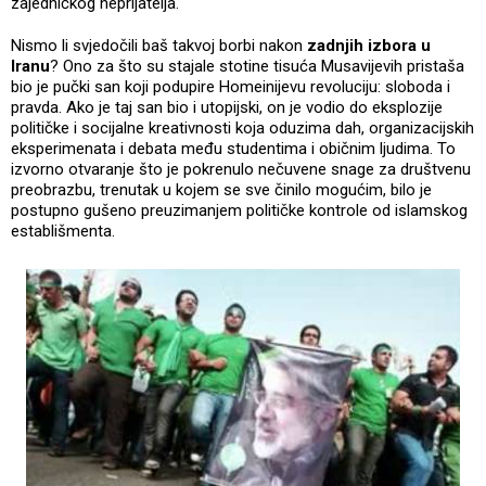
zajedničkog neprijatelja.
Nismo li svjedočili baš takvoj borbi nakon
zadnjih izbora u
Iranu
? Ono za što su stajale stotine tisuća Musavijevih pristaša
bio je pučki san koji podupire Homeinijevu revoluciju: sloboda i
pravda. Ako je taj san bio i utopijski, on je vodio do eksplozije
političke i socijalne kreativnosti koja oduzima dah, organizacijskih
eksperimenata i debata među studentima i običnim ljudima. To
izvorno otvaranje što je pokrenulo nečuvene snage za društvenu
preobrazbu, trenutak u kojem se sve činilo mogućim, bilo je
postupno gušeno preuzimanjem političke kontrole od islamskog
establišmenta.