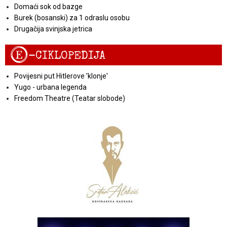
Domaći sok od bazge
Burek (bosanski) za 1 odraslu osobu
Drugačija svinjska jetrica
E
-CIKLOPEDIJA
Povijesni put Hitlerove 'klonje'
Yugo - urbana legenda
Freedom Theatre (Teatar slobode)