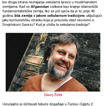
bio druga strana nestajanja sekularne ljevice u muslimanskim
zemljama. Kad se
Afganistan
oslikava kao krajnje islamistički
fundamentalistička zemlja, tko se još sjeća da je to, prije 40
godina,
bila zemlja s jakom sekularnom tradicijom
, uključujući
jaku komunističku stranku koja je preuzela vlast neovisno o
Sovjetskom Savezu? Kud je otišla ta sekularna tradicija?
Slavoj Žižek
I krucijalno je iščitavati tekuće događaje u Tunisu i Egiptu (I