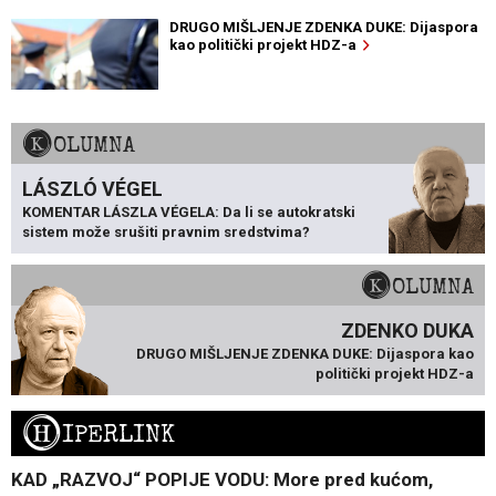
DRUGO MIŠLJENJE ZDENKA DUKE: Dijaspora
kao politički projekt HDZ-a
KOLUMNA
LÁSZLÓ VÉGEL
KOMENTAR LÁSZLA VÉGELA: Da li se autokratski
sistem može srušiti pravnim sredstvima?
KOLUMNA
ZDENKO DUKA
DRUGO MIŠLJENJE ZDENKA DUKE: Dijaspora kao
politički projekt HDZ-a
H
IPERLINK
KAD „RAZVOJ“ POPIJE VODU: More pred kućom,