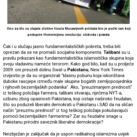
Ono za što su stajale stotine tisuća Musavijevih pristaša bio je pučki san koji
podupire Homeinijevu revoluciju: sloboda i pravda
Čak i u slučaju jasno fundamentalističkih pokreta, treba biti
oprezan da se ne promaši socijalna komponenta.
Talibani
su u
pravilu prikazani kao fundamentalistička islamistička skupina koja
svoju vladavinu nameće terorom. Kako god bilo, kad su u proljeće
2009. oni preuzeli dolinu Swat u
Pakistanu
, New York Times
izvijestio je da su organizirali "klasnu pobunu koja iskorištava
duboke rascjepe između male skupine bogatih zemljoposjednika
i njihovih bezemljaških podanika". Ako, "preuzimanjem prednosti"
iz teškog položaja farmera, talibani stvaraju, riječima NYT-a,
uzbunu zbog opasnosti Pakistana, koji ostaje naširoko feudalan,
što su poduzeli liberalni demokrati u Pakistanu i SAD da na sličan
način "preuzmu prednost" iz tog teškog položaja pokušavajući
pomoći bezemljaškim farmerima? Zar su feudalne snage u
Pakistanu prirodni saveznik liberalne demokracije?
Neizbježan je zaključak da je uspon radikalnog islamizma uvijek