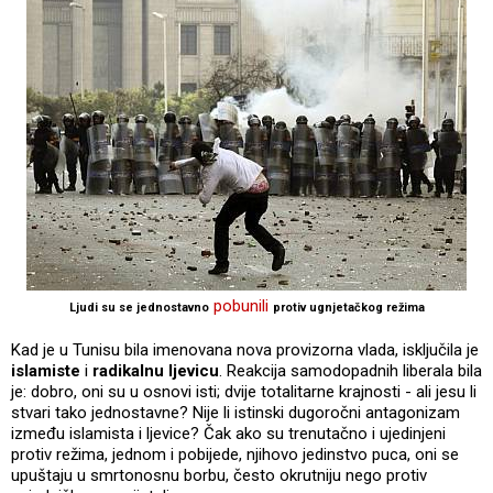
pobunili
Ljudi su se jednostavno
protiv ugnjetačkog režima
Kad je u Tunisu bila imenovana nova provizorna vlada, isključila je
islamiste
i
radikalnu ljevicu
. Reakcija samodopadnih liberala bila
je: dobro, oni su u osnovi isti; dvije totalitarne krajnosti - ali jesu li
stvari tako jednostavne? Nije li istinski dugoročni antagonizam
između islamista i ljevice? Čak ako su trenutačno i ujedinjeni
protiv režima, jednom i pobijede, njihovo jedinstvo puca, oni se
upuštaju u smrtonosnu borbu, često okrutniju nego protiv