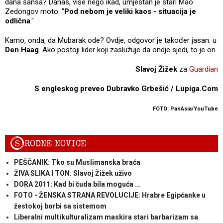
dana šansa? Danas, više nego ikad, umjestan je stari Mao
Zedongov moto: "
Pod nebom je veliki kaos - situacija je
odlična
."
Kamo, onda, da Mubarak ode? Ovdje, odgovor je također jasan: u
Den Haag
. Ako postoji lider koji zaslužuje da ondje sjedi, to je on.
Slavoj Žižek
za
Guardian
S engleskog preveo Dubravko Grbešić / Lupiga.Com
FOTO: PanAsia/YouTube
S
RODNE NOVICE
PEŠČANIK: Tko su Muslimanska braća
ŽIVA SLIKA I TON: Slavoj Žižek uživo
DORA 2011: Kad bi čuda bila moguća ...
FOTO - ŽENSKA STRANA REVOLUCIJE: Hrabre Egipćanke u
žestokoj borbi sa sistemom
Liberalni multikulturalizam maskira stari barbarizam sa