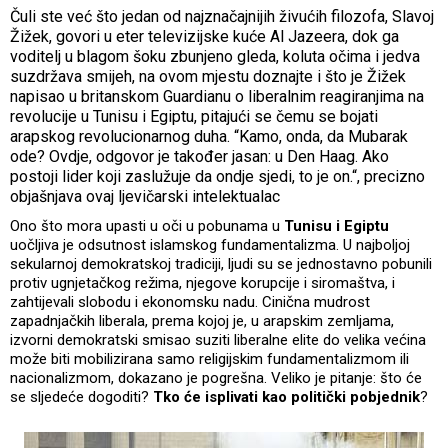
Čuli ste već što jedan od najznačajnijih živućih filozofa, Slavoj
Žižek, govori u eter televizijske kuće Al Jazeera, dok ga
voditelj u blagom šoku zbunjeno gleda, koluta očima i jedva
suzdržava smijeh, na ovom mjestu doznajte i što je Žižek
napisao u britanskom Guardianu o liberalnim reagiranjima na
revolucije u Tunisu i Egiptu, pitajući se čemu se bojati
arapskog revolucionarnog duha. “Kamo, onda, da Mubarak
ode? Ovdje, odgovor je također jasan: u Den Haag. Ako
postoji lider koji zaslužuje da ondje sjedi, to je on.“, precizno
objašnjava ovaj ljevičarski intelektualac
Ono što mora upasti u oči u pobunama u
Tunisu i Egiptu
uočljiva je odsutnost islamskog fundamentalizma. U najboljoj
sekularnoj demokratskoj tradiciji, ljudi su se jednostavno pobunili
protiv ugnjetačkog režima, njegove korupcije i siromaštva, i
zahtijevali slobodu i ekonomsku nadu. Cinična mudrost
zapadnjačkih liberala, prema kojoj je, u arapskim zemljama,
izvorni demokratski smisao suziti liberalne elite do velika većina
može biti mobilizirana samo religijskim fundamentalizmom ili
nacionalizmom, dokazano je pogrešna. Veliko je pitanje: što će
se sljedeće dogoditi?
Tko će isplivati kao politički pobjednik
?