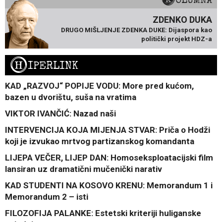
ZDENKO DUKA
DRUGO MIŠLJENJE ZDENKA DUKE: Dijaspora kao
politički projekt HDZ-a
H
IPERLINK
KAD „RAZVOJ“ POPIJE VODU: More pred kućom,
bazen u dvorištu, suša na vratima
VIKTOR IVANČIĆ: Nazad naši
INTERVENCIJA KOJA MIJENJA STVAR: Priča o Hodži
koji je izvukao mrtvog partizanskog komandanta
LIJEPA VEČER, LIJEP DAN: Homoseksploatacijski film
lansiran uz dramatični mučenički narativ
KAD STUDENTI NA KOSOVO KRENU: Memorandum 1 i
Memorandum 2 – isti
FILOZOFIJA PALANKE: Estetski kriteriji huliganske