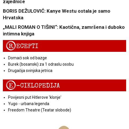
zajednice
BORIS DEŽULOVIĆ: Kanye Westu ostala je samo
Hrvatska
„MALI ROMAN O TIŠINI“: Kaotična, zamršena i duboko
intimna knjiga
R
ECEPTI
Domaći sok od bazge
Burek (bosanski) za 1 odraslu osobu
Drugačija svinjska jetrica
E
-CIKLOPEDIJA
Povijesni put Hitlerove 'klonje'
Yugo - urbana legenda
Freedom Theatre (Teatar slobode)