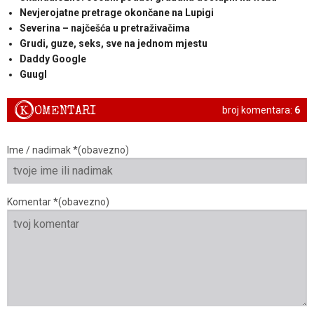
Nevjerojatne pretrage okončane na Lupigi
Severina – najčešća u pretraživačima
Grudi, guze, seks, sve na jednom mjestu
Daddy Google
Guugl
K
OMENTARI
broj komentara:
6
Ime / nadimak *(obavezno)
Komentar *(obavezno)