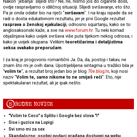
Nakon "jebanja" slijedi što? Ne, ne, nismo još do cigarete došli,
ovdje raspravljamo o idiličnoj situaciji. Slijedi svršavanje, eto što.
Pa je onda odabir bio na riječi "
svršavam
". I na kraju ispade da se
radi o dosta edukativnom rezultatu, jer je prvi Google rezultat
rasprava o ženskoj ejakulaciji
, odnosno squirtanju, kako se to
anglosaksonski kaže, a sve na
www.forum.hr
. Tu neki komad
objašnjava kako uvijek svršava više puta tijekom nekog odnosa, i
kako je uvijek okupana. Velikim
teoretičarima i detaljistima
seksa svakako preporučam
.
I za kraj je progovorio romantični Ja. Da, da, postoji i takav, ne
znam što mi je ovih dana. Upotrijebljena sintagma u tražilici bila je
"
volim te
", a rezultat broj jedan bio je blog
70e.blog.hr
, koji nosi
naziv "
Volim te, samo nikome to ne smiješ reći
". Eto, nije
spektakularan rezultat, ali je ipak nešto.
S
RODNE NOVICE
"Volim te Ceco" u Splitu i Google bez slova "l"
Sise i guzice na Lupigi
Svi smo mi za sex
Skandalozno: osobni podaci građana dostupni na webu