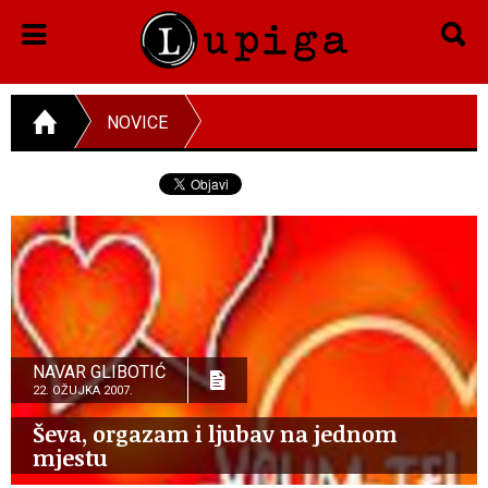
NOVICE
NAVAR GLIBOTIĆ
22. OŽUJKA 2007.
Ševa, orgazam i ljubav na jednom
mjestu