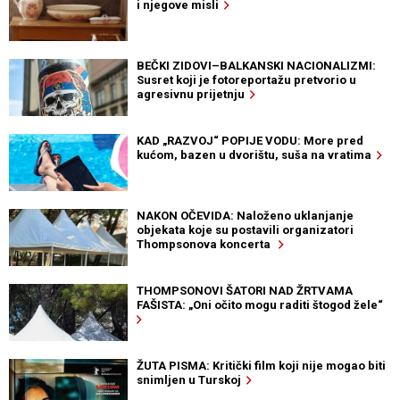
i njegove misli
BEČKI ZIDOVI–BALKANSKI NACIONALIZMI:
Susret koji je fotoreportažu pretvorio u
agresivnu prijetnju
KAD „RAZVOJ“ POPIJE VODU: More pred
kućom, bazen u dvorištu, suša na vratima
NAKON OČEVIDA: Naloženo uklanjanje
objekata koje su postavili organizatori
Thompsonova koncerta
THOMPSONOVI ŠATORI NAD ŽRTVAMA
FAŠISTA: „Oni očito mogu raditi štogod žele“
ŽUTA PISMA: Kritički film koji nije mogao biti
snimljen u Turskoj