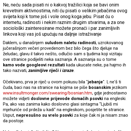
Ne, neću sada pisati ni o kakvoj tražilici koja se bavi onim
krevetnim aktivnostima, niti ću pisati o velikim jebačima ovog
svijeta koji k tome još i vole onog koga jebu. Pisat ću o
internetu, radinosti i nekim raznim drugim stvarima, a za one
sociološki zainteresirane možete pronaći i par zanimljivih
linkova koji vas još upućuju na daljnje istraživanje
Daklem, u današnjem
suludom naletu radinosti
, uzrokovanog
jučerašnjom večeri provedenom bez bilo čega što djeluje na
želudac, glavu il takvo nešto, odlučio sam s ljudima koji vizitaju
ove stranice podijeliti neka saznanja. A saznanja su o tome
kamo vode googleovi rezultati
kada ukucate neke, pa hajmo ih
tako nazvati,
zanimljive riječi i izraze
.
Očekivano, prva je riječ u ovom pokusu bila "
jebanje
". I, ne'š ti
čuda, baci nas na stranice na kojima se piše
bosanskim
jezikom
www.insultmonger.com/swearing/bosnian.htm
, gdje jednostavno
možete vidjeti
doslovne prijevode domaćih psovki
na engleski.
Pa, ako vas zanima kako doslovno glasi sintagma "Ljubiš mi
mjehuriće od prdeža u kadi" na engleskom, posjetite te stranice.
Usput,
nepresušno su vrelo psovki
za koje čak ni ja nisam znao
da postoje.