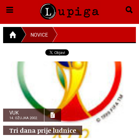
NOVICE
VUK
14. OŽUJKA 2002.
Tri dana prije ludnice