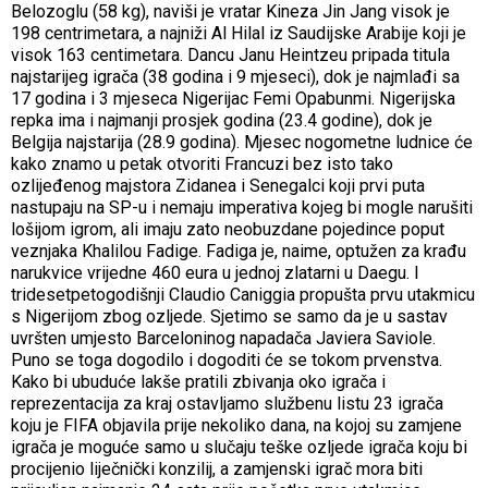
Belozoglu (58 kg), naviši je vratar Kineza Jin Jang visok je
198 centrimetara, a najniži Al Hilal iz Saudijske Arabije koji je
visok 163 centimetara. Dancu Janu Heintzeu pripada titula
najstarijeg igrača (38 godina i 9 mjeseci), dok je najmlađi sa
17 godina i 3 mjeseca Nigerijac Femi Opabunmi. Nigerijska
repka ima i najmanji prosjek godina (23.4 godine), dok je
Belgija najstarija (28.9 godina). Mjesec nogometne ludnice će
kako znamo u petak otvoriti Francuzi bez isto tako
ozlijeđenog majstora Zidanea i Senegalci koji prvi puta
nastupaju na SP-u i nemaju imperativa kojeg bi mogle narušiti
lošijom igrom, ali imaju zato neobuzdane pojedince poput
veznjaka Khalilou Fadige. Fadiga je, naime, optužen za krađu
narukvice vrijedne 460 eura u jednoj zlatarni u Daegu. I
tridesetpetogodišnji Claudio Caniggia propušta prvu utakmicu
s Nigerijom zbog ozljede. Sjetimo se samo da je u sastav
uvršten umjesto Barceloninog napadača Javiera Saviole.
Puno se toga dogodilo i dogoditi će se tokom prvenstva.
Kako bi ubuduće lakše pratili zbivanja oko igrača i
reprezentacija za kraj ostavljamo službenu listu 23 igrača
koju je FIFA objavila prije nekoliko dana, na kojoj su zamjene
igrača je moguće samo u slučaju teške ozljede igrača koju bi
procijenio liječnički konzilij, a zamjenski igrač mora biti