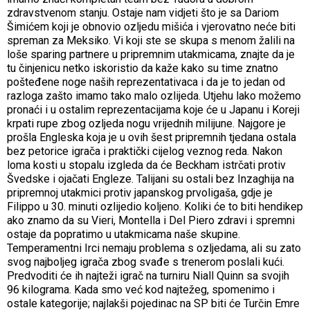
zdravstvenom stanju. Ostaje nam vidjeti što je sa Dariom
Šimićem koji je obnovio ozljedu mišića i vjerovatno neće biti
spreman za Meksiko. Vi koji ste se skupa s menom žalili na
loše sparing partnere u pripremnim utakmicama, znajte da je
tu činjenicu netko iskoristio da kaže kako su time znatno
pošteđene noge naših reprezentativaca i da je to jedan od
razloga zašto imamo tako malo ozlijeda. Utjehu lako možemo
pronaći i u ostalim reprezentacijama koje će u Japanu i Koreji
krpati rupe zbog ozljeda nogu vrijednih milijune. Najgore je
prošla Engleska koja je u ovih šest pripremnih tjedana ostala
bez petorice igrača i praktički cijelog veznog reda. Nakon
loma kosti u stopalu izgleda da će Beckham istrčati protiv
Švedske i ojačati Engleze. Talijani su ostali bez Inzaghija na
pripremnoj utakmici protiv japanskog prvoligaša, gdje je
Filippo u 30. minuti ozlijedio koljeno. Koliki će to biti hendikep
ako znamo da su Vieri, Montella i Del Piero zdravi i spremni
ostaje da popratimo u utakmicama naše skupine.
Temperamentni Irci nemaju problema s ozljedama, ali su zato
svog najboljeg igrača zbog svađe s trenerom poslali kući.
Predvoditi će ih najteži igrač na turniru Niall Quinn sa svojih
96 kilograma. Kada smo već kod najtežeg, spomenimo i
ostale kategorije; najlakši pojedinac na SP biti će Turčin Emre