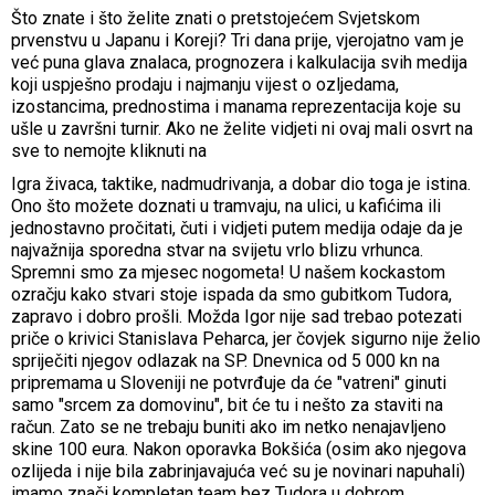
Što znate i što želite znati o pretstojećem Svjetskom
prvenstvu u Japanu i Koreji? Tri dana prije, vjerojatno vam je
već puna glava znalaca, prognozera i kalkulacija svih medija
koji uspješno prodaju i najmanju vijest o ozljedama,
izostancima, prednostima i manama reprezentacija koje su
ušle u završni turnir. Ako ne želite vidjeti ni ovaj mali osvrt na
sve to nemojte kliknuti na
Igra živaca, taktike, nadmudrivanja, a dobar dio toga je istina.
Ono što možete doznati u tramvaju, na ulici, u kafićima ili
jednostavno pročitati, čuti i vidjeti putem medija odaje da je
najvažnija sporedna stvar na svijetu vrlo blizu vrhunca.
Spremni smo za mjesec nogometa! U našem kockastom
ozračju kako stvari stoje ispada da smo gubitkom Tudora,
zapravo i dobro prošli. Možda Igor nije sad trebao potezati
priče o krivici Stanislava Peharca, jer čovjek sigurno nije želio
spriječiti njegov odlazak na SP. Dnevnica od 5 000 kn na
pripremama u Sloveniji ne potvrđuje da će "vatreni" ginuti
samo "srcem za domovinu", bit će tu i nešto za staviti na
račun. Zato se ne trebaju buniti ako im netko nenajavljeno
skine 100 eura. Nakon oporavka Bokšića (osim ako njegova
ozlijeda i nije bila zabrinjavajuća već su je novinari napuhali)
imamo znači kompletan team bez Tudora u dobrom