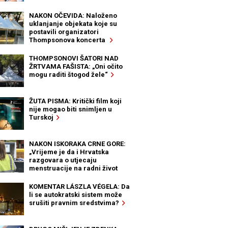
NAKON OČEVIDA: Naloženo
uklanjanje objekata koje su
postavili organizatori
Thompsonova koncerta
THOMPSONOVI ŠATORI NAD
ŽRTVAMA FAŠISTA: „Oni očito
mogu raditi štogod žele“
ŽUTA PISMA: Kritički film koji
nije mogao biti snimljen u
Turskoj
NAKON ISKORAKA CRNE GORE:
„Vrijeme je da i Hrvatska
razgovara o utjecaju
menstruacije na radni život
žena“
KOMENTAR LÁSZLA VÉGELA: Da
li se autokratski sistem može
srušiti pravnim sredstvima?