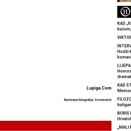
H
KAD „R
kućom,
VIKTOR
INTERV
Hodži 
koman
LIJEPA
Homose
dramat
KAD S
Lupiga.Com
Memora
FILOZO
Naslovna fotografija: Screenshot
huliga
BORIS 
Hrvats
„MALI 