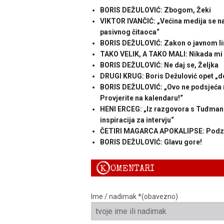
BORIS DEŽULOVIĆ: Zbogom, Žeki
VIKTOR IVANČIĆ: „Većina medija se na
pasivnog čitaoca“
BORIS DEŽULOVIĆ: Zakon o javnom li
TAKO VELIK, A TAKO MALI: Nikada mi Sp
BORIS DEŽULOVIĆ: Ne daj se, Željka
DRUGI KRUG: Boris Dežulović opet „d
BORIS DEŽULOVIĆ: „Ovo ne podsjeća n
Provjerite na kalendaru!“
HENI ERCEG: „Iz razgovora s Tuđmano
inspiracija za intervju“
ČETIRI MAGARCA APOKALIPSE: Podzemn
BORIS DEŽULOVIĆ: Glavu gore!
K
OMENTARI
Ime / nadimak *(obavezno)