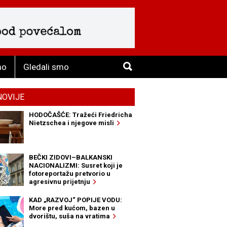
mo
Gledali smo
NOVIJE
HODOČAŠĆE: Tražeći Friedricha
Nietzschea i njegove misli
BEČKI ZIDOVI–BALKANSKI
NACIONALIZMI: Susret koji je
fotoreportažu pretvorio u
agresivnu prijetnju
KAD „RAZVOJ“ POPIJE VODU:
More pred kućom, bazen u
dvorištu, suša na vratima