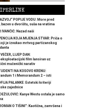
IPERLINK
AZVOJ“ POPIJE VODU: More pred
 bazen u dvorištu, suša na vratima
 IVANČIĆ: Nazad naši
ENCIJA KOJA MIJENJA STVAR: Priča o
koji je izvukao mrtvog partizanskog
danta
 VEČER, LIJEP DAN:
ksploatacijski film lansiran uz
ični mučenički narativ
TUDENTI NA KOSOVO KRENU:
ndum 1 i Memorandum 2 – isti
FIJA PALANKE: Estetski kriteriji
nske zajednice
DEŽULOVIĆ: Kanye Westu ostala je samo
ka
ROMAN O TIŠINI“: Kaotična, zamršena i