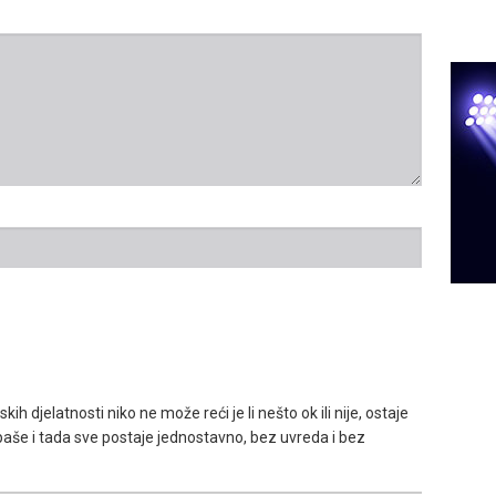
ih djelatnosti niko ne može reći je li nešto ok ili nije, ostaje
 paše i tada sve postaje jednostavno, bez uvreda i bez