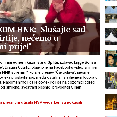
OM HNK: "Slušajte sad
irtije, nećemo u
i prije!"
om narodnom kazalištu u Splitu
, izdavač knjige Borisa
e", Dragan Ogurlić, objavio je na Facebooku video snimljen
a HNK spremni"
, koja je prepjev "Čavoglava", pjesme
ovjeka proslavljenog, među ostalim, i slavljenjem logora u
Napomenimo i da je čovjek koji se na pozornici pored
od smijeha, svestrani pjesnik i prevoditelj
Sinan
a pjesmom utišala HSP-ovce koji su pokušali