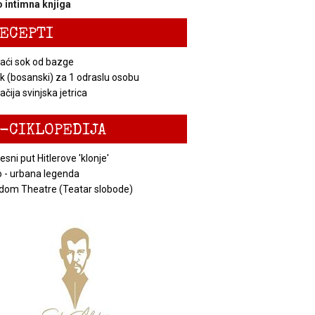
 intimna knjiga
ECEPTI
ći sok od bazge
k (bosanski) za 1 odraslu osobu
čija svinjska jetrica
-CIKLOPEDIJA
esni put Hitlerove 'klonje'
 - urbana legenda
dom Theatre (Teatar slobode)