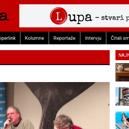
iperlink
Kolumne
Reportaže
Intervju
Čitali s
NAJ