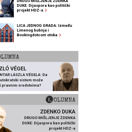
DRUGO MIŠLJENJE ZDENKA
DUKE: Dijaspora kao politički
projekt HDZ-a
LICA JEDNOG GRADA: Između
Limenog bubnja i
Bookingdotcom otoka
KOLUMNA
ZLÓ VÉGEL
NTAR LÁSZLA VÉGELA: Da
 autokratski sistem može
ti pravnim sredstvima?
KOLUMNA
ZDENKO DUKA
DRUGO MIŠLJENJE ZDENKA
DUKE: Dijaspora kao politički
projekt HDZ-a