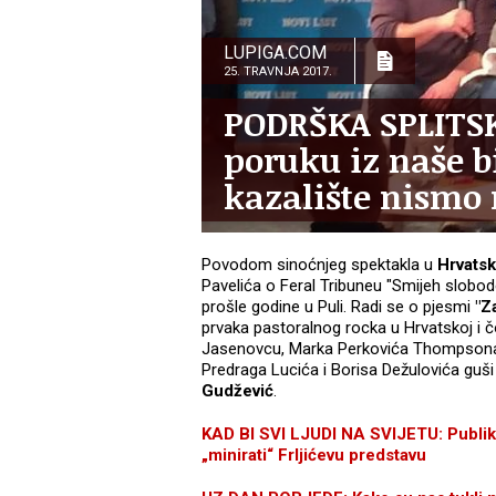
LUPIGA.COM
25. TRAVNJA 2017.
PODRŠKA SPLITSK
poruku iz naše b
kazalište nismo n
Povodom sinoćnjeg spektakla u
Hrvatsk
Pavelića o Feral Tribuneu "Smijeh slobod
prošle godine u Puli. Radi se o pjesmi
"Z
prvaka pastoralnog rocka u Hrvatskoj i č
Jasenovcu, Marka Perkovića Thompsona. 
Predraga Lucića i Borisa Dežulovića guši 
Gudžević
.
KAD BI SVI LJUDI NA SVIJETU: Publik
„minirati“ Frljićevu predstavu