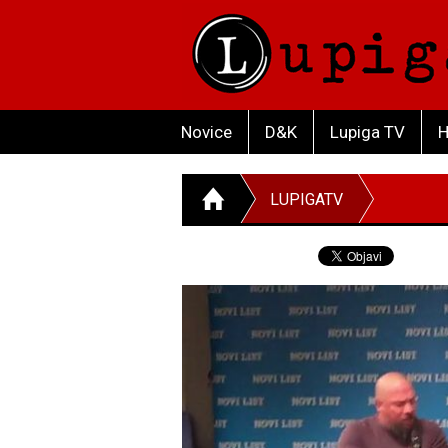
Novice
D&K
Lupiga TV
H
LUPIGATV