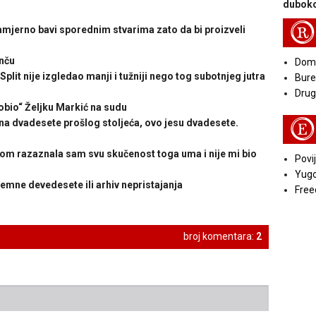
duboko
R
mjerno bavi sporednim stvarima zato da bi proizveli
nču
Doma
lit nije izgledao manji i tužniji nego tog subotnjeg jutra
Bure
Druga
obio“ Željku Markić na sudu
E
a dvadesete prošlog stoljeća, ovo jesu dvadesete.
m razaznala sam svu skučenost toga uma i nije mi bio
Povij
Yugo
e devedesete ili arhiv nepristajanja
Free
broj komentara:
2