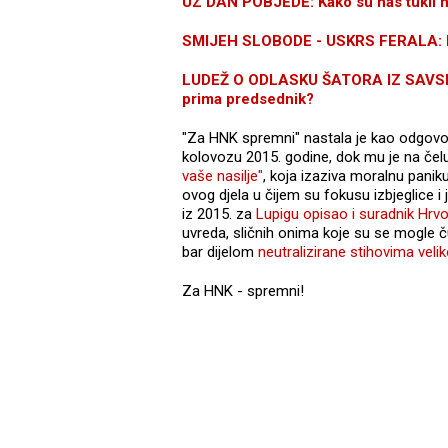
UZ DAN POBJEDE: Kako su nas tukli na
SMIJEH SLOBODE - USKRS FERALA: Kak
LUDEŽ O ODLASKU ŠATORA IZ SAVSKE: 
prima predsednik?
"Za HNK spremni" nastala je kao odgovor
kolovozu 2015. godine, dok mu je na čel
vaše nasilje"
, koja izaziva moralnu panik
ovog djela u čijem su fokusu izbjeglice 
iz 2015. za
Lupigu opisao i suradnik Hrvo
uvreda, sličnih onima koje su se mogle ču
bar dijelom
neutralizirane stihovima vel
Za HNK - spremni!