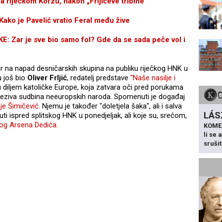
 riječkom Korzu, nakon „Frljićeve tribine“
o je Pavelić vratio Feral među žive
Zar je sve bio samo fol? Gde da se sada peče vol i
 na napad desničarskih skupina na publiku riječkog HNK u
u još bio
Oliver Frljić
, redatelj predstave
"Naše nasilje i
u diljem katoličke Europe, koja zatvara oči pred porukama
i jeziva sudbina neeuropskih naroda. Spomenuti je događaj
je Šimičević
. Njemu je također "doletjela šaka", ali i salva
LÁS
ti ispred splitskog HNK u ponedjeljak, ali koje su, srećom,
ikog Arsena Dedića
.
KOME
li se
sruši