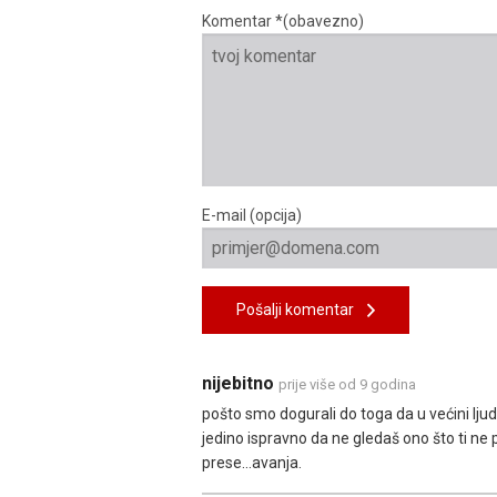
Komentar *(obavezno)
E-mail (opcija)
Pošalji komentar
nijebitno
prije više od 9 godina
pošto smo dogurali do toga da u većini ljudsk
jedino ispravno da ne gledaš ono što ti ne
prese...avanja.