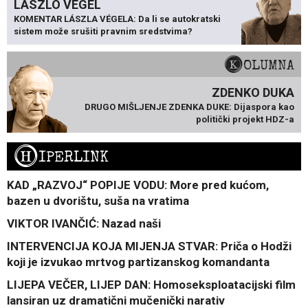
LÁSZLÓ VÉGEL
KOMENTAR LÁSZLA VÉGELA: Da li se autokratski
sistem može srušiti pravnim sredstvima?
KOLUMNA
ZDENKO DUKA
DRUGO MIŠLJENJE ZDENKA DUKE: Dijaspora kao
politički projekt HDZ-a
H
IPERLINK
KAD „RAZVOJ“ POPIJE VODU: More pred kućom,
bazen u dvorištu, suša na vratima
VIKTOR IVANČIĆ: Nazad naši
INTERVENCIJA KOJA MIJENJA STVAR: Priča o Hodži
koji je izvukao mrtvog partizanskog komandanta
LIJEPA VEČER, LIJEP DAN: Homoseksploatacijski film
lansiran uz dramatični mučenički narativ