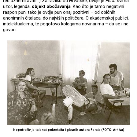
red uznemiravati...) Za razliku od Hrvatske, ovdje je
Feral
svima
uzor, legenda,
objekt obožavanja
. Kao što je tamo negativni
raspon pun, tako je ovdje pun onaj pozitivni – od običnih
anonimnih čitalaca, do najviših političara. O akademskoj publici,
intelektualcima, te pogotovo kolegama novinarima – da se i ne
govori.
Nepotrošiv je talenat pokretača i glavnih autora Ferala (FOTO: Arhiva)