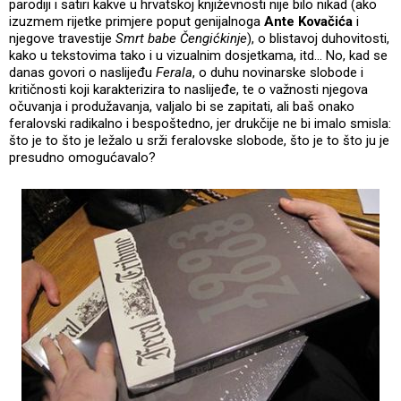
parodiji i satiri kakve u hrvatskoj književnosti nije bilo nikad (ako
izuzmem rijetke primjere poput genijalnoga
Ante Kovačića
i
njegove travestije
Smrt babe Čengićkinje
), o blistavoj duhovitosti,
kako u tekstovima tako i u vizualnim dosjetkama, itd... No, kad se
danas govori o naslijeđu
Ferala
, o duhu novinarske slobode i
kritičnosti koji karakterizira to naslijeđe, te o važnosti njegova
očuvanja i produžavanja, valjalo bi se zapitati, ali baš onako
feralovski radikalno i bespoštedno, jer drukčije ne bi imalo smisla:
što je to što je ležalo u srži feralovske slobode, što je to što ju je
presudno omogućavalo?