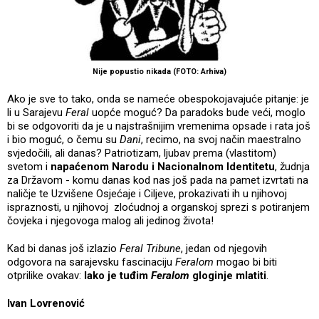
Nije popustio nikada (FOTO: Arhiva)
Ako je sve to tako, onda se nameće obespokojavajuće pitanje: je
li u Sarajevu
Feral
uopće moguć? Da paradoks bude veći, moglo
bi se odgovoriti da je u najstrašnijim vremenima opsade i rata još
i bio moguć, o čemu su
Dani
, recimo, na svoj način maestralno
svjedočili, ali danas? Patriotizam, ljubav prema (vlastitom)
svetom i
napaćenom Narodu i Nacionalnom Identitetu
, žudnja
za Državom - komu danas kod nas još pada na pamet izvrtati na
naličje te Uzvišene Osjećaje i Ciljeve, prokazivati ih u njihovoj
ispraznosti, u njihovoj zloćudnoj a organskoj sprezi s potiranjem
čovjeka i njegovoga malog ali jedinog života!
Kad bi danas još izlazio
Feral Tribune
, jedan od njegovih
odgovora na sarajevsku fascinaciju
Feralom
mogao bi biti
otprilike ovakav:
lako je tuđim
Feralom
gloginje mlatiti
.
Ivan Lovrenović