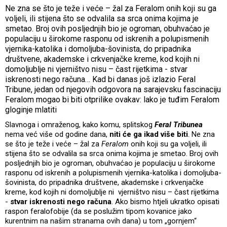
Ne zna se što je teže i veće – žal za Feralom onih koji su ga
voljeli, ili stijena što se odvalila sa srca onima kojima je
smetao. Broj ovih posljednjih bio je ogroman, obuhvaćao je
populaciju u širokome rasponu od iskrenih a polupismenih
vjernika-katolika i domoljuba-šovinista, do pripadnika
društvene, akademske i crkvenjačke kreme, kod kojih ni
domoljublje ni vjerništvo nisu – čast rijetkima - stvar
iskrenosti nego računa… Kad bi danas još izlazio Feral
Tribune, jedan od njegovih odgovora na sarajevsku fascinaciju
Feralom mogao bi biti otprilike ovakav: lako je tuđim Feralom
gloginje mlatiti
Slavnoga i omraženog, kako komu, splitskog
Feral Tribunea
nema već više od godine dana,
niti će ga ikad više biti
. Ne zna
se što je teže i veće – žal za
Feralom
onih koji su ga voljeli, ili
stijena što se odvalila sa srca onima kojima je smetao. Broj ovih
posljednjih bio je ogroman, obuhvaćao je populaciju u širokome
rasponu od iskrenih a polupismenih vjernika-katolika i domoljuba-
šovinista, do pripadnika društvene, akademske i crkvenjačke
kreme, kod kojih ni domoljublje ni vjerništvo nisu – čast rijetkima
-
stvar iskrenosti nego računa
. Ako bismo htjeli ukratko opisati
raspon feralofobije (da se poslužim tipom kovanice jako
kurentnim na našim stranama ovih dana) u tom „gornjem“