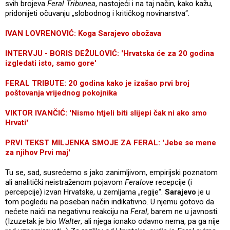
svih brojeva
Feral Tribunea
, nastojeći i na taj način, kako kažu,
pridonijeti očuvanju „slobodnog i kritičkog novinarstva“.
IVAN LOVRENOVIĆ: Koga Sarajevo obožava
INTERVJU - BORIS DEŽULOVIĆ: 'Hrvatska će za 20 godina
izgledati isto, samo gore'
FERAL TRIBUTE: 20 godina kako je izašao prvi broj
poštovanja vrijednog pokojnika
VIKTOR IVANČIĆ: 'Nismo htjeli biti slijepi čak ni ako smo
Hrvati'
PRVI TEKST MILJENKA SMOJE ZA FERAL: 'Jebe se mene
za njihov Prvi maj'
Tu se, sad, susrećemo s jako zanimljivom, empirijski poznatom
ali analitički neistraženom pojavom
Feralove
recepcije (i
percepcije) izvan Hrvatske, u zemljama „regije“.
Sarajevo
je u
tom pogledu na poseban način indikativno. U njemu gotovo da
nećete naići na negativnu reakciju na
Feral
, barem ne u javnosti.
(Izuzetak je bio
Walter
, ali njega ionako odavno nema, pa ga nije