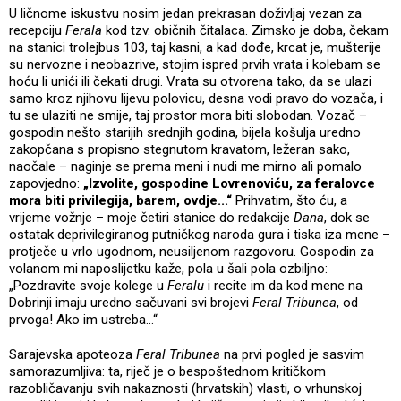
U ličnome iskustvu nosim jedan prekrasan doživljaj vezan za
recepciju
Ferala
kod tzv. običnih čitalaca. Zimsko je doba, čekam
na stanici trolejbus 103, taj kasni, a kad dođe, krcat je, mušterije
su nervozne i neobazrive, stojim ispred prvih vrata i kolebam se
hoću li unići ili čekati drugi. Vrata su otvorena tako, da se ulazi
samo kroz njihovu lijevu polovicu, desna vodi pravo do vozača, i
tu se ulaziti ne smije, taj prostor mora biti slobodan. Vozač –
gospodin nešto starijih srednjih godina, bijela košulja uredno
zakopčana s propisno stegnutom kravatom, ležeran sako,
naočale – naginje se prema meni i nudi me mirno ali pomalo
zapovjedno:
„Izvolite, gospodine Lovrenoviću, za feralovce
mora biti privilegija, barem, ovdje...“
Prihvatim, što ću, a
vrijeme vožnje – moje četiri stanice do redakcije
Dana
, dok se
ostatak deprivilegiranog putničkog naroda gura i tiska iza mene –
protječe u vrlo ugodnom, neusiljenom razgovoru. Gospodin za
volanom mi naposlijetku kaže, pola u šali pola ozbiljno:
„Pozdravite svoje kolege u
Feralu
i recite im da kod mene na
Dobrinji imaju uredno sačuvani svi brojevi
Feral Tribunea
, od
prvoga! Ako im ustreba...“
Sarajevska apoteoza
Feral Tribunea
na prvi pogled je sasvim
samorazumljiva: ta, riječ je o bespoštednom kritičkom
razobličavanju svih nakaznosti (hrvatskih) vlasti, o vrhunskoj