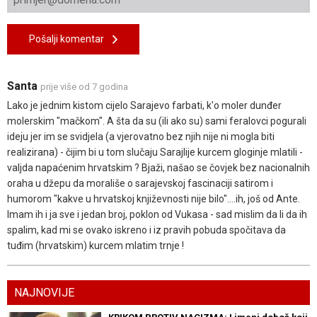
Pošalji komentar
Santa
prije više od 7 godina
Lako je jednim kistom cijelo Sarajevo farbati, k'o moler dunđer
molerskim "mačkom". A šta da su (ili ako su) sami feralovci pogurali
ideju jer im se svidjela (a vjerovatno bez njih nije ni mogla biti
realizirana) - čijim bi u tom slučaju Sarajlije kurcem gloginje mlatili -
valjda napaćenim hrvatskim ? Bjaži, našao se čovjek bez nacionalnih
oraha u džepu da morališe o sarajevskoj fascinaciji satirom i
humorom "kakve u hrvatskoj književnosti nije bilo"....ih, još od Ante.
Imam ih i ja sve i jedan broj, poklon od Vukasa - sad mislim da li da ih
spalim, kad mi se ovako iskreno i iz pravih pobuda spočitava da
tuđim (hrvatskim) kurcem mlatim trnje !
NAJNOVIJE