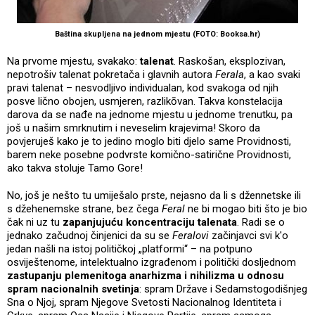
Baština skupljena na jednom mjestu (FOTO: Booksa.hr)
Na prvome mjestu, svakako:
talenat
. Raskošan, eksplozivan,
nepotrošiv talenat pokretača i glavnih autora
Ferala
, a kao svaki
pravi talenat – nesvodljivo individualan, kod svakoga od njih
posve lično obojen, usmjeren, razlikōvan. Takva konstelacija
darova da se nađe na jednome mjestu u jednome trenutku, pa
još u našim smrknutim i neveselim krajevima! Skoro da
povjeruješ kako je to jedino moglo biti djelo same Providnosti,
barem neke posebne podvrste komično-satirične Providnosti,
ako takva stoluje Tamo Gore!
No, još je nešto tu umiješalo prste, nejasno da li s džennetske ili
s džehenemske strane, bez čega
Feral
ne bi mogao biti što je bio
čak ni uz tu
zapanjujuću koncentraciju talenata
. Radi se o
jednako začudnoj činjenici da su se
Feralovi
začinjavci svi k'o
jedan našli na istoj političkoj „platformi“ – na potpuno
osviještenome, intelektualno izgrađenom i politički dosljednom
zastupanju plemenitoga anarhizma i nihilizma u odnosu
spram nacionalnih svetinja
: spram Države i Sedamstogodišnjeg
Sna o Njoj, spram Njegove Svetosti Nacionalnog Identiteta i