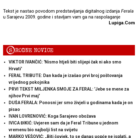
Tekst je nastao povodom predstavljanja digitalnog izdanja
Ferala
u Sarajevu 2009. godine i stavljam vam ga na raspolaganje
Lupiga.Com
S
RODNE NOVICE
VIKTOR IVANČIĆ: 'Nismo htjeli biti slijepi čak ni ako smo
Hrvati'
FERAL TRIBUTE: Dan kada je izašao prvi broj poštovanja
vrijednog pokojnika
PRVI TEKST MILJENKA SMOJE ZA FERAL: 'Jebe se mene za
njihov Prvi maj'
DUŠA FERALA: Ponosni jer smo živjeli u godinama kada je on
pisao
IVAN LOVRENOVIĆ: Koga Sarajevo obožava
IVICA ĐIKIĆ: Uvjeren sam da je Feral Tribune u jednom
vremenu bio najbolji list na svijetu
MARKO VEŠOVIĆ: „Biti čovjek, to se danas uopće ne isplati, a