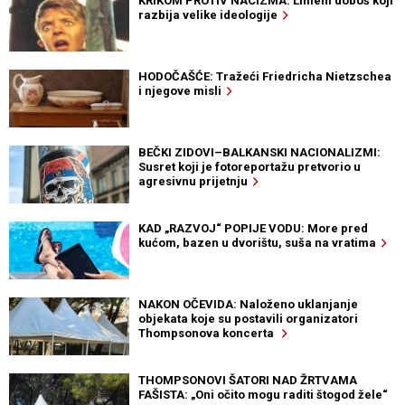
KRIKOM PROTIV NACIZMA: Limeni doboš koji
razbija velike ideologije
HODOČAŠĆE: Tražeći Friedricha Nietzschea
i njegove misli
BEČKI ZIDOVI–BALKANSKI NACIONALIZMI:
Susret koji je fotoreportažu pretvorio u
agresivnu prijetnju
KAD „RAZVOJ“ POPIJE VODU: More pred
kućom, bazen u dvorištu, suša na vratima
NAKON OČEVIDA: Naloženo uklanjanje
objekata koje su postavili organizatori
Thompsonova koncerta
THOMPSONOVI ŠATORI NAD ŽRTVAMA
FAŠISTA: „Oni očito mogu raditi štogod žele“