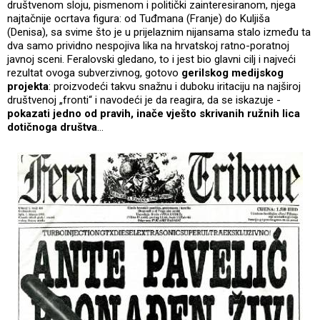
društvenom sloju, pismenom i politički zainteresiranom, njega
najtačnije ocrtava figura: od Tuđmana (Franje) do Kuljiša
(Denisa), sa svime što je u prijelaznim nijansama stalo između ta
dva samo prividno nespojiva lika na hrvatskoj ratno-poratnoj
javnoj sceni. Feralovski gledano, to i jest bio glavni cilj i najveći
rezultat ovoga subverzivnog, gotovo
gerilskog medijskog
projekta
: proizvodeći takvu snažnu i duboku iritaciju na najširoj
društvenoj „fronti“ i navodeći je da reagira, da se iskazuje -
pokazati jedno od pravih, inače vješto skrivanih ružnih lica
dotičnoga društva
...