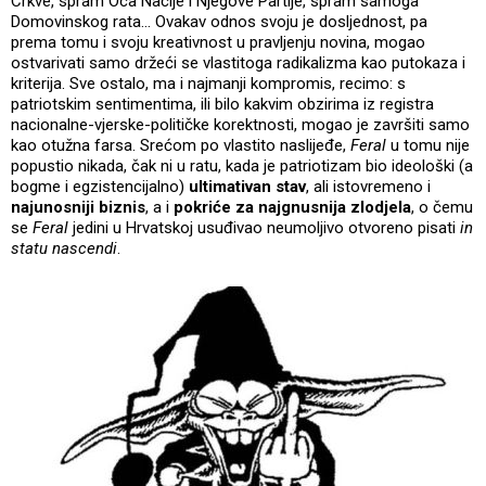
Crkve, spram Oca Nacije i Njegove Partije, spram samoga
Domovinskog rata... Ovakav odnos svoju je dosljednost, pa
prema tomu i svoju kreativnost u pravljenju novina, mogao
ostvarivati samo držeći se vlastitoga radikalizma kao putokaza i
kriterija. Sve ostalo, ma i najmanji kompromis, recimo: s
patriotskim sentimentima, ili bilo kakvim obzirima iz registra
nacionalne-vjerske-političke korektnosti, mogao je završiti samo
kao otužna farsa. Srećom po vlastito naslijeđe,
Feral
u tomu nije
popustio nikada, čak ni u ratu, kada je patriotizam bio ideološki (a
bogme i egzistencijalno)
ultimativan stav
, ali istovremeno i
najunosniji biznis
, a i
pokriće za najgnusnija zlodjela
, o čemu
se
Feral
jedini u Hrvatskoj usuđivao neumoljivo otvoreno pisati
in
statu nascendi
.