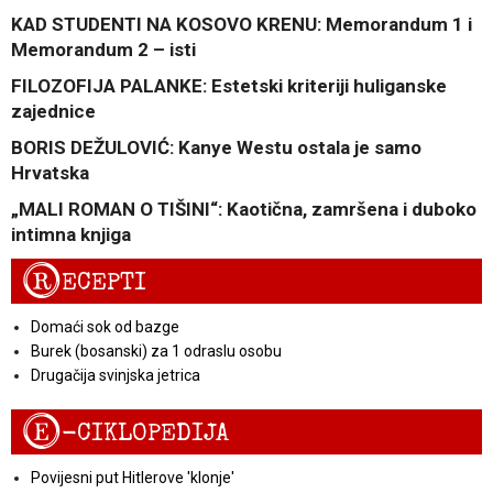
KAD STUDENTI NA KOSOVO KRENU: Memorandum 1 i
Memorandum 2 – isti
FILOZOFIJA PALANKE: Estetski kriteriji huliganske
zajednice
BORIS DEŽULOVIĆ: Kanye Westu ostala je samo
Hrvatska
„MALI ROMAN O TIŠINI“: Kaotična, zamršena i duboko
intimna knjiga
R
ECEPTI
Domaći sok od bazge
Burek (bosanski) za 1 odraslu osobu
Drugačija svinjska jetrica
E
-CIKLOPEDIJA
Povijesni put Hitlerove 'klonje'