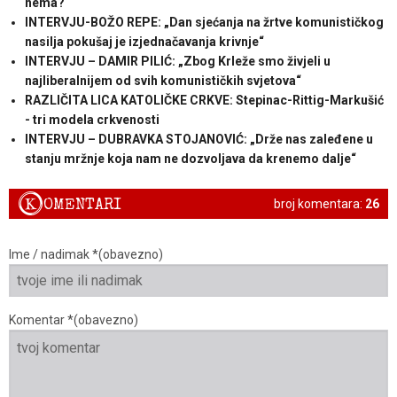
nema?
INTERVJU-BOŽO REPE: „Dan sjećanja na žrtve komunističkog
nasilja pokušaj je izjednačavanja krivnje“
INTERVJU – DAMIR PILIĆ: „Zbog Krleže smo živjeli u
najliberalnijem od svih komunističkih svjetova“
RAZLIČITA LICA KATOLIČKE CRKVE: Stepinac-Rittig-Markušić
- tri modela crkvenosti
INTERVJU – DUBRAVKA STOJANOVIĆ: „Drže nas zaleđene u
stanju mržnje koja nam ne dozvoljava da krenemo dalje“
K
OMENTARI
broj komentara:
26
Ime / nadimak *(obavezno)
Komentar *(obavezno)