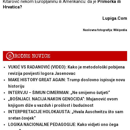
Kitarović nekom Europljaninu ili Amerikancu: da je
Primorka ili
Hrvatica?
Lupiga.Com
Naslovna fotografija: Wikipedia
S
RODNE NOVICE
VUKIĆ VS RADANOVIĆ (VIDEO): Kako je metodološki pobijena
revizija povijesti logora Jasenovac
MAKE HISTORY GREAT AGAIN: Trump doslovno ispisuje novu
historiju
INTERVJU – ŠIMUN CIMERMAN: „Ne smijemo šutjeti“
„BOŠNJACI. NACIJA NAKON GENOCIDA“: Mujanović ovom
knjigom diže u vazduh i prošlost i budućnost
INTERPRETACIJE HOLOKAUSTA: „Hvala Auschwitzu što sam
sretan čovjek“
LOGIKA NACIONALNE PEDAGOGIJE: Kako vidjeti ono čega