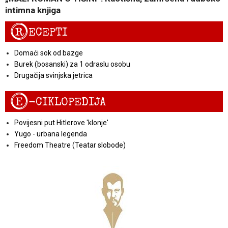
intimna knjiga
R
ECEPTI
Domaći sok od bazge
Burek (bosanski) za 1 odraslu osobu
Drugačija svinjska jetrica
E
-CIKLOPEDIJA
Povijesni put Hitlerove 'klonje'
Yugo - urbana legenda
Freedom Theatre (Teatar slobode)