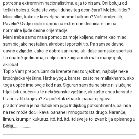
potrebna extremnim nacionalistima, a ja to nisam. Oni boluju od
teških bolesti. Kada ste vidjeli duhovitog desničara? Možda Hitler?
Mussollini, kako se krevelji na onome balkonu? Vaš omiljeni lik,
Pavelić? Ovdje mislim samo na extremne desničare, ne na
normalne ljude desne orijentacije.
Meni treba samo mala pomoć za moje koljeno, naime kao mlad
sam bio jako nestašan, akrobat i sportski tip. Pa sam se davno,
davno ozlijedio. Jako je dobro sanirano, ali i dalje sam jako sportski
tip unatoč godinama, i dalje sam zaigrani ali malo manje ipak,
akrobat.
Toplo Vam preporučam da krenete nešzo vježbati, najbolje neke
istočnjačke vještine. Hatha-yogu, karate, zašto ne mallakhamb, ako
toga uopće ima ovdje kod nas. Siguran sam da ne biste ni slučajno
htjeli biti upućeni u te nekršćanske vještine, ali zašto onda koristite
hranu iz tih krajeva? Za početak izbacite papar njegova
pradomovina je na dubokom jugu Indijskog potkontinenta, pa inda
na red može doći i kava, banane i mnogoštošta drugo. Naranče,
limun, krumpir, kukuruz, itd, itd, itd, itd sve je to izvan bilja opisanog u
Bibliji......................