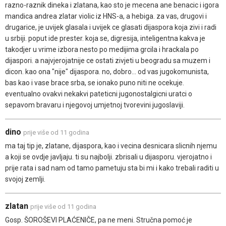
razno-raznik dineka i zlatana, kao sto je mecena ane benacic i igora
mandica andrea zlatar violic iz HNS-a, a hebiga. za vas, drugovi i
drugarice, je uvijek glasala i uvijek ce glasati dijaspora koja zivi i radi
u srbiji. poput ide prester. koja se, digresija, inteligentna kakva je
takodjer u vrime izbora nesto po medijima grcila i hrackala po
dijaspori. a najvjerojatnije ce ostati zivjeti u beogradu sa muzem i
dicon. kao ona "nije" dijaspora. no, dobro... od vas jugokomunista,
bas kao i vase brace srba, se ionako puno niti ne ocekuje.
eventualno ovakvi nekakvi pateticni jugonostalgicni uratci o
sepavom bravaru i njegovoj umjetnoj tvorevini jugoslaviji.
dino
prije više od 11 godina
ma taj tip je, zlatane, dijaspora, kao i vecina desnicara slicnih njemu
a koji se ovdje javljaju. ti su najbolji. zbrisali u dijasporu. vjerojatno i
prije rata i sad nam od tamo pametuju sta bi mi i kako trebali raditi u
svojoj zemlji.
zlatan
prije više od 11 godina
Gosp. ŠOROŠEVI PLAĆENIČE, pa ne meni. Stručna pomoć je