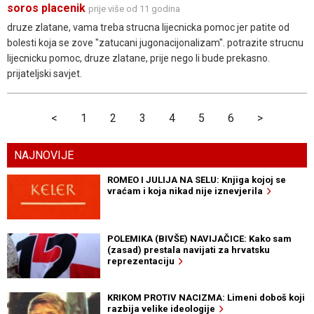
soros placenik
prije više od 11 godina
druze zlatane, vama treba strucna lijecnicka pomoc jer patite od
bolesti koja se zove "zatucani jugonacijonalizam". potrazite strucnu
lijecnicku pomoc, druze zlatane, prije nego li bude prekasno.
prijateljski savjet.
<
1
2
3
4
5
6
>
NAJNOVIJE
ROMEO I JULIJA NA SELU: Knjiga kojoj se
vraćam i koja nikad nije iznevjerila
POLEMIKA (BIVŠE) NAVIJAČICE: Kako sam
(zasad) prestala navijati za hrvatsku
reprezentaciju
KRIKOM PROTIV NACIZMA: Limeni doboš koji
razbija velike ideologije