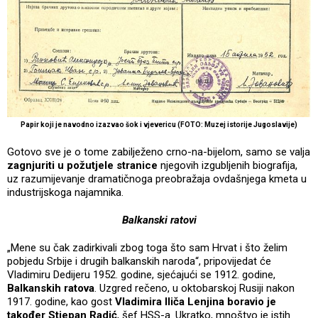
Papir koji je navodno izazvao šok i vjevericu (FOTO: Muzej istorije Jugoslavije)
Gotovo sve je o tome zabilježeno crno-na-bijelom, samo se valja
zagnjuriti u požutjele stranice
njegovih izgubljenih biografija,
uz razumijevanje dramatičnoga preobražaja ovdašnjega kmeta u
industrijskoga najamnika.
Balkanski ratovi
„Mene su čak zadirkivali zbog toga što sam Hrvat i što želim
pobjedu Srbije i drugih balkanskih naroda“, pripovijedat će
Vladimiru Dedijeru 1952. godine, sjećajući se 1912. godine,
Balkanskih ratova
. Uzgred rečeno, u oktobarskoj Rusiji nakon
1917. godine, kao gost
Vladimira Iliča Lenjina boravio je
također Stjepan Radić
, šef HSS-a. Ukratko, mnoštvo je istih