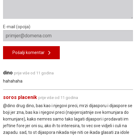
E-mail (opcija)
Pošalji komentar
dino
prije više od 11 godina
hahahaha
soros placenik
prije više od 11 godina
@dino drug dino, bas kao i njegovi preci, mrzi dijasporu i dijaspore se
boji jer zna, bas ka i njegovi preci (najvjerojatnije sve komunjara do
komunjare), kako nemres samo tako lagati dijaspori i prodavati im
jeftine fore jer oni su, ako ih to interesira, to vec sve vidjeli i culi na
zapadu. sad, to st dijaspora nikada nije niti ce ikada glasati za idole