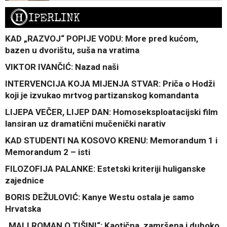
H
IPERLINK
KAD „RAZVOJ“ POPIJE VODU: More pred kućom,
bazen u dvorištu, suša na vratima
VIKTOR IVANČIĆ: Nazad naši
INTERVENCIJA KOJA MIJENJA STVAR: Priča o Hodži
koji je izvukao mrtvog partizanskog komandanta
LIJEPA VEČER, LIJEP DAN: Homoseksploatacijski film
lansiran uz dramatični mučenički narativ
KAD STUDENTI NA KOSOVO KRENU: Memorandum 1 i
Memorandum 2 – isti
FILOZOFIJA PALANKE: Estetski kriteriji huliganske
zajednice
BORIS DEŽULOVIĆ: Kanye Westu ostala je samo
Hrvatska
„MALI ROMAN O TIŠINI“: Kaotična, zamršena i duboko