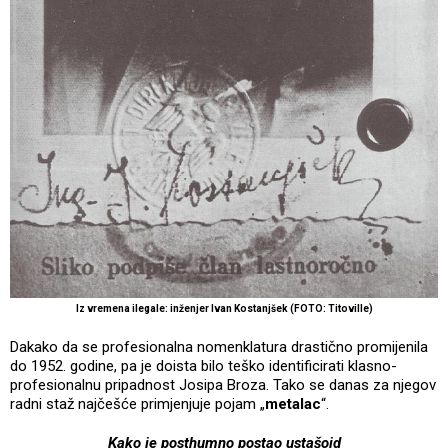
Iz vremena ilegale: inženjer Ivan Kostanjšek (FOTO: Titoville)
Dakako da se profesionalna nomenklatura drastično promijenila
do 1952. godine, pa je doista bilo teško identificirati klasno-
profesionalnu pripadnost Josipa Broza. Tako se danas za njegov
radni staž najčešće primjenjuje pojam „
metalac
“.
Kako je posthumno postao ustašoid