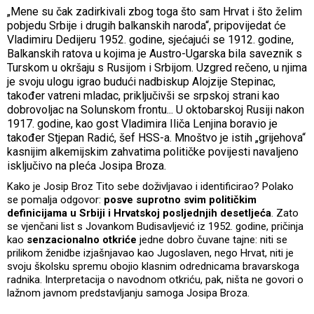
„Mene su čak zadirkivali zbog toga što sam Hrvat i što želim
pobjedu Srbije i drugih balkanskih naroda“, pripovijedat će
Vladimiru Dedijeru 1952. godine, sjećajući se 1912. godine,
Balkanskih ratova u kojima je Austro-Ugarska bila saveznik s
Turskom u okršaju s Rusijom i Srbijom. Uzgred rečeno, u njima
je svoju ulogu igrao budući nadbiskup Alojzije Stepinac,
također vatreni mladac, priključivši se srpskoj strani kao
dobrovoljac na Solunskom frontu... U oktobarskoj Rusiji nakon
1917. godine, kao gost Vladimira Iliča Lenjina boravio je
također Stjepan Radić, šef HSS-a. Mnoštvo je istih „grijehova“
kasnijim alkemijskim zahvatima političke povijesti navaljeno
isključivo na pleća Josipa Broza.
Kako je Josip Broz Tito sebe doživljavao i identificirao? Polako
se pomalja odgovor:
posve suprotno svim političkim
definicijama u Srbiji i Hrvatskoj posljednjih desetljeća
. Zato
se vjenčani list s Jovankom Budisavljević iz 1952. godine, pričinja
kao
senzacionalno otkriće
jedne dobro čuvane tajne: niti se
prilikom ženidbe izjašnjavao kao Jugoslaven, nego Hrvat, niti je
svoju školsku spremu obojio klasnim odrednicama bravarskoga
radnika. Interpretacija o navodnom otkriću, pak, ništa ne govori o
lažnom javnom predstavljanju samoga Josipa Broza.