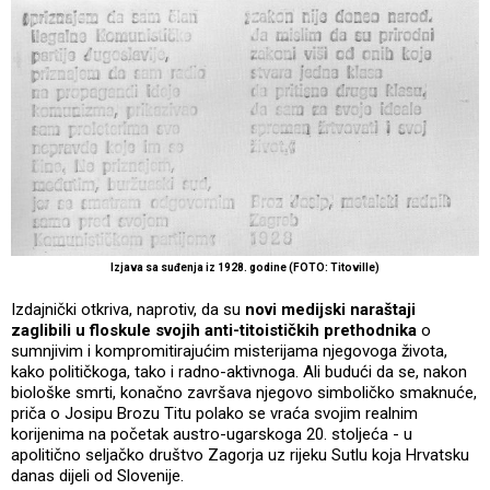
Izjava sa suđenja iz 1928. godine (FOTO: Titoville)
Izdajnički otkriva, naprotiv, da su
novi medijski naraštaji
zaglibili u floskule svojih anti-titoističkih prethodnika
o
sumnjivim i kompromitirajućim misterijama njegovoga života,
kako političkoga, tako i radno-aktivnoga. Ali budući da se, nakon
biološke smrti, konačno završava njegovo simboličko smaknuće,
priča o Josipu Brozu Titu polako se vraća svojim realnim
korijenima na početak austro-ugarskoga 20. stoljeća - u
apolitično seljačko društvo Zagorja uz rijeku Sutlu koja Hrvatsku
danas dijeli od Slovenije.