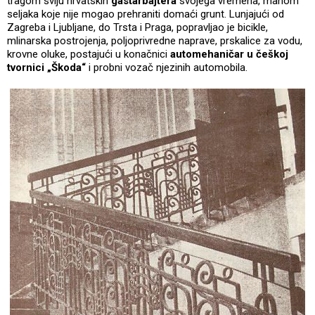
tragom sviju hrvatskih
gastarbajtera
svojega vremena, mahom
seljaka koje nije mogao prehraniti domaći grunt. Lunjajući od
Zagreba i Ljubljane, do Trsta i Praga, popravljao je bicikle,
mlinarska postrojenja, poljoprivredne naprave, prskalice za vodu,
krovne oluke, postajući u konačnici
automehaničar u češkoj
tvornici „Škoda“
i probni vozač njezinih automobila.