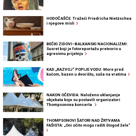
HODOČAŠĆE: Tražeći Friedricha Nietzschea
i njegove misli
BEČKI ZIDOVI–BALKANSKI NACIONALIZMI:
Susret koji je fotoreportažu pretvorio u
agresivnu prijetnju
KAD „RAZVOJ“ POPIJE VODU: More pred
kućom, bazen u dvorištu, suša na vratima
NAKON OČEVIDA: Naloženo uklanjanje
objekata koje su postavili organizatori
Thompsonova koncerta
THOMPSONOVI ŠATORI NAD ŽRTVAMA
FAŠISTA: „Oni očito mogu raditi štogod žele“