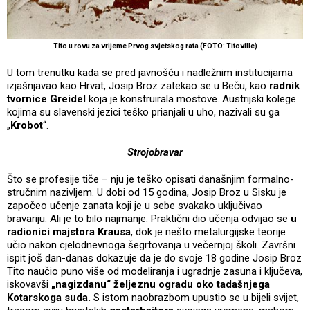
Tito u rovu za vrijeme Prvog svjetskog rata (FOTO: Titoville)
U tom trenutku kada se pred javnošću i nadležnim institucijama
izjašnjavao kao Hrvat, Josip Broz zatekao se u Beču, kao
radnik
tvornice Greidel
koja je konstruirala mostove. Austrijski kolege
kojima su slavenski jezici teško prianjali u uho, nazivali su ga
„
Krobot
“.
Strojobravar
Što se profesije tiče – nju je teško opisati današnjim formalno-
stručnim nazivljem. U dobi od 15 godina, Josip Broz u Sisku je
započeo učenje zanata koji je u sebe svakako uključivao
bravariju. Ali je to bilo najmanje. Praktični dio učenja odvijao se
u
radionici majstora Krausa
, dok je nešto metalurgijske teorije
učio nakon cjelodnevnoga šegrtovanja u večernjoj školi. Završni
ispit još dan-danas dokazuje da je do svoje 18 godine Josip Broz
Tito naučio puno više od modeliranja i ugradnje zasuna i ključeva,
iskovavši
„nagizdanu“ željeznu ogradu oko tadašnjega
Kotarskoga suda.
S istom naobrazbom upustio se u bijeli svijet,