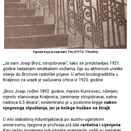
Ograda koju je napravio Tito (FOTO: Titoville)
„Ja sam Josip Broz, strojobravar“, tako se predstavljao 1921.
godine tadašnjim sindikalnim vođama, čije su aktivnosti uvelike
starije do Brozove radničke pojave. U arhivi brodogradilišta u
Kraljevici za uvijek je sačuvana crtica iz 1925. godine.
„Broz Josip, rođen 1892. godine, mjesto Kumrovec, oženjen,
mjesto stanovanja Kraljevica, zanimanje strojobravar, satna
nadnica 6,5 dinara“, evidentirano je u poslovne knjige
nakon
njegovoga otpuštanja, jer je kolege huškao na štrajk
.
U vrlo slabašnoj industrijalizaciji po austro-ugarskom
univerzumu, njegova je profesija još bila
raritetna i cijenjena
.
Kao nešto modernija industrijska avangarda, važili su metalski