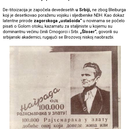
De-titoizacija je započela devedesetih
u Srbiji,
ne zbog Bleiburga
koji je desetkovao poraženu vojsku i sljedbenike NDH. Kao dokaz
latentne prirode
zagorskoga „ustašoida“
u novinama se počelo
pisati o Golom otoku, kazamatu za staljiniste u kojemu su
dominantnu većinu činili Crnogorci i Srbi.
„Šloser“
, govorili su
srbijanski akademici, rugajući se Brozovoj niskoj naobrazbi.