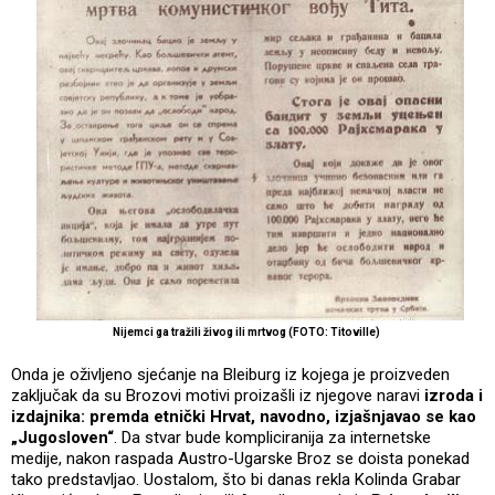
Nijemci ga tražili živog ili mrtvog (FOTO: Titoville)
Onda je oživljeno sjećanje na Bleiburg iz kojega je proizveden
zaključak da su Brozovi motivi proizašli iz njegove naravi
izroda i
izdajnika: premda etnički Hrvat, navodno, izjašnjavao se kao
„Jugosloven“
. Da stvar bude kompliciranija za internetske
medije, nakon raspada Austro-Ugarske Broz se doista ponekad
tako predstavljao. Uostalom, što bi danas rekla Kolinda Grabar