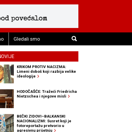
mo
Gledali smo
NOVIJE
KRIKOM PROTIV NACIZMA:
Limeni doboš koji razbija velike
ideologije
HODOČAŠĆE: Tražeći Friedricha
Nietzschea i njegove misli
BEČKI ZIDOVI–BALKANSKI
NACIONALIZMI: Susret koji je
fotoreportažu pretvorio u
agresivnu prijetnju