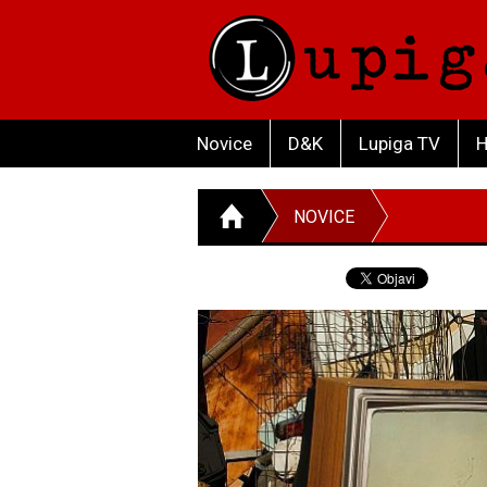
Novice
D&K
Lupiga TV
H
NOVICE