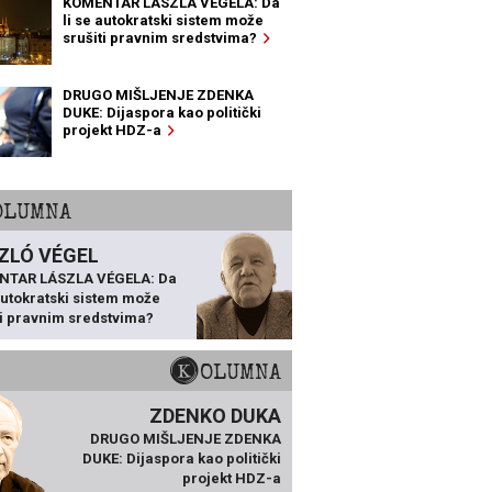
KOMENTAR LÁSZLA VÉGELA: Da
li se autokratski sistem može
srušiti pravnim sredstvima?
DRUGO MIŠLJENJE ZDENKA
DUKE: Dijaspora kao politički
projekt HDZ-a
KOLUMNA
ZLÓ VÉGEL
NTAR LÁSZLA VÉGELA: Da
 autokratski sistem može
ti pravnim sredstvima?
KOLUMNA
ZDENKO DUKA
DRUGO MIŠLJENJE ZDENKA
DUKE: Dijaspora kao politički
projekt HDZ-a