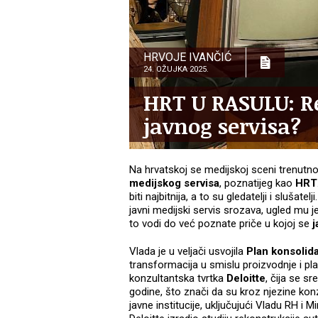
HRVOJE IVANČIĆ
24. OŽUJKA 2025.
HRT U RASULU: Re
javnog servisa?
Na hrvatskoj se medijskoj sceni trenutn
medijskog servisa
, poznatijeg kao
HRT
biti najbitnija, a to su gledatelji i slušat
javni medijski servis srozava, ugled mu j
to vodi do već poznate priče u kojoj se
j
Vlada je u veljači usvojila
Plan konsolida
transformacija u smislu proizvodnje i pl
konzultantska tvrtka
Deloitte
, čija se s
godine, što znači da su kroz njezine ko
javne institucije, uključujući Vladu RH i 