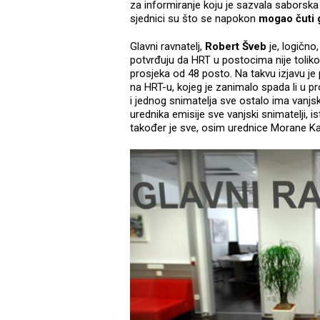
za informiranje koju je sazvala saborska
sjednici su što se napokon
mogao čuti 
Glavni ravnatelj,
Robert Šveb
je, logično
potvrđuju da HRT u postocima nije toliko 
prosjeka od 48 posto. Na takvu izjavu je
na HRT-u, kojeg je zanimalo spada li u pr
i jednog snimatelja sve ostalo ima vanjs
urednika emisije sve vanjski snimatelji, 
također je sve, osim urednice Morane Ka