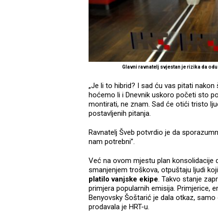
Glavni ravnatelj svjestan je rizika da o
„Je li to hibrid? I sad ću vas pitati nak
hoćemo li i Dnevnik uskoro početi sto po
montirati, ne znam. Sad će otići tristo lju
postavljenih pitanja.
Ravnatelj Šveb potvrdio je da sporazumn
nam potrebni”.
Već na ovom mjestu plan konsolidacije do
smanjenjem troškova, otpuštaju ljudi ko
platilo vanjske ekipe
. Takvo stanje zapr
primjera popularnih emisija. Primjerice, e
Benyovsky Šoštarić je dala otkaz, samo da
prodavala je HRT-u.