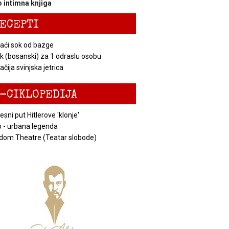
 intimna knjiga
ECEPTI
ći sok od bazge
k (bosanski) za 1 odraslu osobu
čija svinjska jetrica
-CIKLOPEDIJA
esni put Hitlerove 'klonje'
 - urbana legenda
dom Theatre (Teatar slobode)