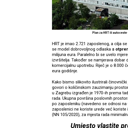
Plan za HRT ili autoceste
HRT je imao 2.721 zaposlenog, a cilja se 
se model dobrovoljnog odlaska
s otpre
milijuna eura. Paralelno bi se uvelo mjere
izvršitelja. Također se namjerava dobar d
komercijalnu upotrebu. Riječ je o 8.000 
eura godišnje.
Kako bismo slikovito ilustrirali činovnič
govori o količinskom zauzimanju prostora
u Zagrebu izgrađen je 1970-ih prema ta
rada. Ukupna površina poslovnih prostor
po zaposleniku (navedeno se odnosi na u
zaposlenici ne koriste urede već koriste i
(NN 105/2020), za mjesta rada minimalna
Umjesto vlastite pr