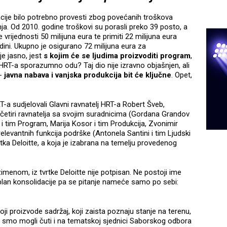
dacije bilo potrebno provesti zbog povećanih troškova
nja. Od 2010. godine troškovi su porasli preko 39 posto, a
e vrijednosti 50 milijuna eura te primiti 22 milijuna eura
ini. Ukupno je osigurano 72 milijuna eura za
je jasno, jest
s kojim će se ljudima proizvoditi program
,
 s HRT-a sporazumno odu? Taj dio nije izravno objašnjen, ali
-
javna nabava i vanjska produkcija bit će ključne
. Opet,
T-a sudjelovali Glavni ravnatelj HRT-a Robert Šveb,
e četiri ravnatelja sa svojim suradnicima (Gordana Grandov
ć i tim Program, Marija Kosor i tim Produkcija, Zvonimir
relevantnih funkcija podrške (Antonela Santini i tim Ljudski
vrtka Deloitte, a koja je izabrana na temelju provedenog
zimenom, iz tvrtke Deloitte nije potpisan. Ne postoji ime
dio plan konsolidacije pa se pitanje nameće samo po sebi:
oji proizvode sadržaj, koji zaista poznaju stanje na terenu,
 To smo mogli čuti i na tematskoj sjednici Saborskog odbora