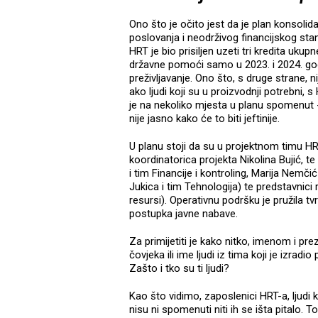
Ono što je očito jest da je plan konsoli
poslovanja i neodrživog financijskog sta
HRT je bio prisiljen uzeti tri kredita ukupn
državne pomoći samo u 2023. i 2024. god
preživljavanje. Ono što, s druge strane, ni
ako ljudi koji su u proizvodnji potrebni,
je na nekoliko mjesta u planu spomenut 
nije jasno kako će to biti jeftinije.
U planu stoji da su u projektnom timu HR
koordinatorica projekta Nikolina Bujić, t
i tim Financije i kontroling, Marija Nemči
Jukica i tim Tehnologija) te predstavnici 
resursi). Operativnu podršku je pružila t
postupka javne nabave.
Za primijetiti je kako nitko, imenom i pre
čovjeka ili ime ljudi iz tima koji je izra
Zašto i tko su ti ljudi?
Kao što vidimo, zaposlenici HRT-a, ljudi k
nisu ni spomenuti niti ih se išta pitalo.