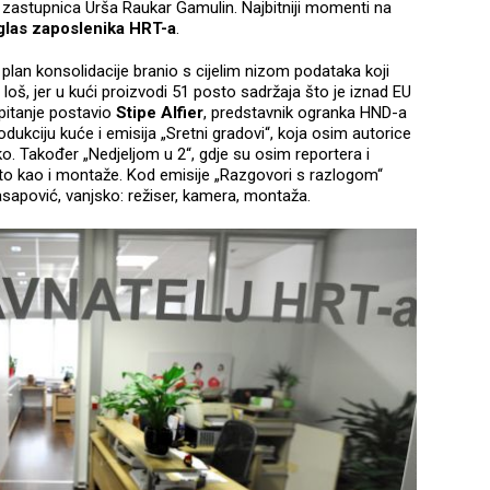
 zastupnica Urša Raukar Gamulin. Najbitniji momenti na
glas zaposlenika HRT-a
.
, plan konsolidacije branio s cijelim nizom podataka koji
loš, jer u kući proizvodi 51 posto sadržaja što je iznad EU
 pitanje postavio
Stipe Alfier
, predstavnik ogranka HND-a
odukciju kuće i emisija „Sretni gradovi“, koja osim autorice
ko. Također „Nedjeljom u 2“, gdje su osim reportera i
isto kao i montaže. Kod emisije „Razgovori s razlogom“
sapović, vanjsko: režiser, kamera, montaža.