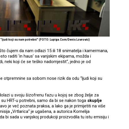
du “ljudi koji su nam potrebni” (FOTO: Lupiga.Com/Denis Lovrović)
on što čujem da nam odlazi 15 ili 18 snimatelja i kamermana,
sto raditi 'in haus' sa vanjskim ekipama, možda i
di, neki koji će se teško nadomjestit“, jedno je od
e otpremnine sa sobom nose rizik da odu “ljudi koji su
lazi u svoju šizofrenu fazu u kojoj se zbog želje za
ji su HRT-u potrebni, samo da bi se nakon toga
skuplje
avo je već poznata praksa, a lako ga je primijetiti na više
misija „Vrtlarica“ je ugašena, a autorica Kornelija
 bi sada u vanjskoj produkciji proizvodila tu istu emisiju i