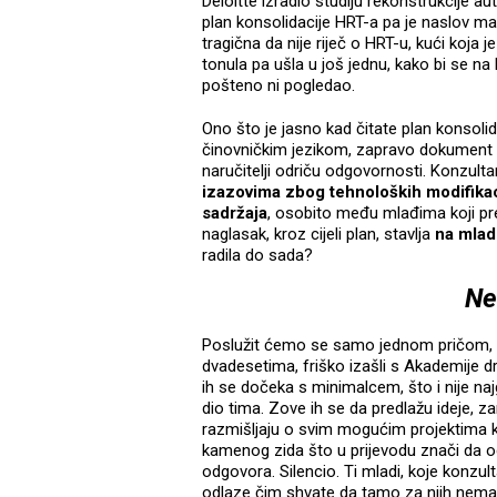
Deloitte izradio studiju rekonstrukcije au
plan konsolidacije HRT-a pa je naslov ma
tragična da nije riječ o HRT-u, kući koja
tonula pa ušla u još jednu, kako bi se na 
pošteno ni pogledao.
Ono što je jasno kad čitate plan konsolida
činovničkim jezikom, zapravo dokument k
naručitelji odriču odgovornosti. Konzultan
izazovima zbog tehnoloških modifikaci
sadržaja
, osobito među mlađima koji pre
naglasak, kroz cijeli plan, stavlja
na mlad
radila do sada?
Nev
Poslužit ćemo se samo jednom pričom, a t
dvadesetima, friško izašli s Akademije dr
ih se dočeka s minimalcem, što i nije najg
dio tima. Zove ih se da predlažu ideje, za
razmišljaju o svim mogućim projektima ko
kamenog zida što u prijevodu znači da o
odgovora. Silencio. Ti mladi, koje konzult
odlaze čim shvate da tamo za njih nema mje