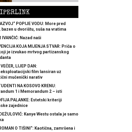
IPERLINK
AZVOJ“ POPIJE VODU: More pred
 bazen u dvorištu, suša na vratima
 IVANČIĆ: Nazad naši
ENCIJA KOJA MIJENJA STVAR: Priča o
koji je izvukao mrtvog partizanskog
danta
 VEČER, LIJEP DAN:
ksploatacijski film lansiran uz
ični mučenički narativ
TUDENTI NA KOSOVO KRENU:
ndum 1 i Memorandum 2 – isti
FIJA PALANKE: Estetski kriteriji
nske zajednice
DEŽULOVIĆ: Kanye Westu ostala je samo
ka
ROMAN O TIŠINI“: Kaotična, zamršena i