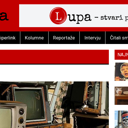
iperlink
Kolumne
Reportaže
Intervju
Čitali s
NAJ