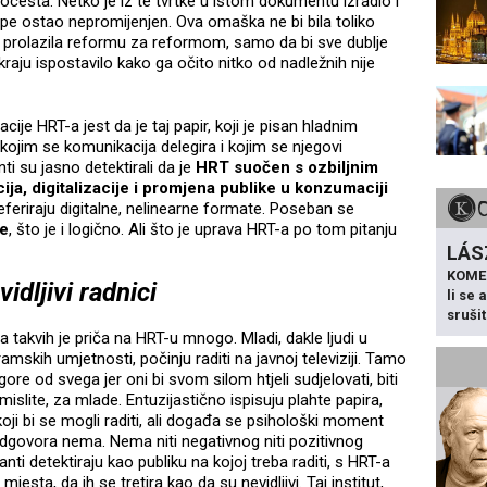
tocesta. Netko je iz te tvrtke u istom dokumentu izradio i
pe ostao nepromijenjen. Ova omaška ne bi bila toliko
 je prolazila reformu za reformom, samo da bi sve dublje
kraju ispostavilo kako ga očito nitko od nadležnih nije
cije HRT-a jest da je taj papir, koji je pisan hladnim
ojim se komunikacija delegira i kojim se njegovi
ti su jasno detektirali da je
HRT suočen s ozbiljnim
ja, digitalizacije i promjena publike u konzumaciji
feriraju digitalne, nelinearne formate. Poseban se
e
, što je i logično. Ali što je uprava HRT-a po tom pitanju
LÁS
KOME
idljivi radnici
li se
sruši
akvih je priča na HRT-u mnogo. Mladi, dakle ljudi u
amskih umjetnosti, počinju raditi na javnoj televiziji. Tamo
ore od svega jer oni bi svom silom htjeli sudjelovati, biti
mislite, za mlade. Entuzijastično ispisuju plahte papira,
ji bi se mogli raditi, ali događa se psihološki moment
dgovora nema. Nema niti negativnog niti pozitivnog
anti detektiraju kao publiku na kojoj treba raditi, s HRT-a
sta, da ih se tretira kao da su nevidljivi. Taj institut,