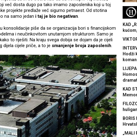
oji već dosta dugo pa tako imamo zaposlenika koji u toj
H
jske projekte predlaže već sigurno petnaest. Od stotina
bio na samo jedan
i taj je bio negativan
.
KAD „R
u konsolidacije piše da se organizacija bori s financijskom
kućom,
odelima i neučinkovitom unutarnjom strukturom. Samo je
VIKTOR
kako to riješiti. Na kraju svega dobija se dojam da je cijeli
dijela cijele priče, a to je
smanjenje broja zaposlenih
.
INTERV
Hodži 
koman
LIJEPA
Homose
dramat
KAD S
Memora
FILOZO
huliga
BORIS 
Hrvats
„MALI 