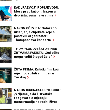
KAD „RAZVOJ“ POPIJE VODU:
More pred kućom, bazen u
dvorištu, suša na vratima
NAKON OČEVIDA: Naloženo
uklanjanje objekata koje su
postavili organizatori
Thompsonova koncerta
THOMPSONOVI ŠATORI NAD
ŽRTVAMA FAŠISTA: „Oni očito
mogu raditi štogod žele“
ŽUTA PISMA: Kritički film koji
nije mogao biti snimljen u
Turskoj
NAKON ISKORAKA CRNE GORE:
„Vrijeme je da i Hrvatska
razgovara o utjecaju
menstruacije na radni život
žena“