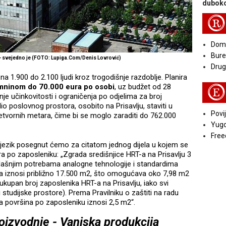
duboko
R
Doma
Bure
 - svejedno je (FOTO: Lupiga.Com/Denis Lovrović)
Druga
na 1.900 do 2.100 ljudi kroz trogodišnje razdoblje. Planira
mninom do 70.000 eura po osobi
, uz budžet od 28
E
nje učinkovitosti i ograničenja po odjelima za broj
io poslovnog prostora, osobito na Prisavlju, staviti u
Povij
četvornih metara, čime bi se moglo zaraditi do 762.000
Yugo
Free
ki jezik posegnut ćemo za citatom jednog dijela u kojem se
 po zaposleniku: „Zgrada središnjice HRT-a na Prisavlju 3
dašnjim potrebama analogne tehnologije i standardima
a iznosi približno 17.500 m2, što omogućava oko 7,98 m2
kupan broj zaposlenika HRT-a na Prisavlju, iako svi
 studijske prostore). Prema Pravilniku o zaštiti na radu
 površina po zaposleniku iznosi 2,5 m2“.
oizvodnje - Vanjska produkcija