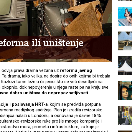
forma ili uništenje
o odvija prava drama vezana uz
reformu javnog
. Ta drama, iako velika, ne dopire do onih kojima bi trebala
elji. Razlozi tome leže u činjenici što se već desetljećima
e okopnio, dok nepovjerenje u njega raste pa na kraju sve
avno dobro uništava do neprepoznatljivosti
.
cije i poslovanja HRT-a
, kojim se predviđa potpuna
asmana medijskog sadržaja. Plan je izradila revizorsko
redišnjica nalazi u Londonu, a osnovana je davne 1845.
nzultantsko-revizorske ruke prošle mnoge kompanije i
Ministarstvo mora, prometa i infrastrukture, za koje je