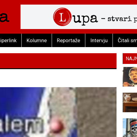
iperlink
Kolumne
Reportaže
Intervju
Čitali s
NAJ