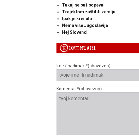
Tukaj ne buš popeval
Trajektom zaštititi zemlju
Ipak je krenulo
Nema više Jugoslavije
Hej Slovenci
K
OMENTARI
Ime / nadimak *(obavezno)
Komentar *(obavezno)