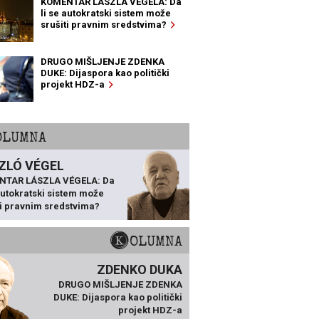
KOMENTAR LÁSZLA VÉGELA: Da
li se autokratski sistem može
srušiti pravnim sredstvima?
DRUGO MIŠLJENJE ZDENKA
DUKE: Dijaspora kao politički
projekt HDZ-a
KOLUMNA
ZLÓ VÉGEL
NTAR LÁSZLA VÉGELA: Da
 autokratski sistem može
ti pravnim sredstvima?
KOLUMNA
ZDENKO DUKA
DRUGO MIŠLJENJE ZDENKA
DUKE: Dijaspora kao politički
projekt HDZ-a