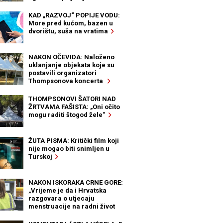
KAD „RAZVOJ“ POPIJE VODU:
More pred kućom, bazen u
dvorištu, suša na vratima
NAKON OČEVIDA: Naloženo
uklanjanje objekata koje su
postavili organizatori
Thompsonova koncerta
THOMPSONOVI ŠATORI NAD
ŽRTVAMA FAŠISTA: „Oni očito
mogu raditi štogod žele“
ŽUTA PISMA: Kritički film koji
nije mogao biti snimljen u
Turskoj
NAKON ISKORAKA CRNE GORE:
„Vrijeme je da i Hrvatska
razgovara o utjecaju
menstruacije na radni život
žena“