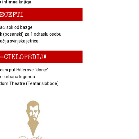
 intimna knjiga
ECEPTI
ći sok od bazge
k (bosanski) za 1 odraslu osobu
čija svinjska jetrica
-CIKLOPEDIJA
esni put Hitlerove 'klonje'
 - urbana legenda
dom Theatre (Teatar slobode)