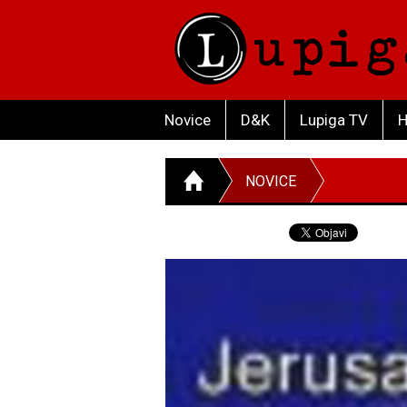
Novice
D&K
Lupiga TV
H
NOVICE