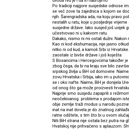
uvoda red je i da ih nabrojimo.
Po tradiciji najgore susjedske odnose i
se već zove ta zajednica s kojom se dod
njih. Šarengradska ada, na koju pravo p
nestalih u ratu, koje u posljednje vrijem
susjedne države. Iako susjed još uvijek g
učestvovao ni u kakvom ratu.
Dakako, nismo ni mi ostali dužni. Nakon 
Kao ni kod ekshumacija, nije jasno otkud
nitko ni od kud, a kamoli Srbi iz Hrvatske
zaostale iz bivše države i još koješta.
S Bosancima i Hercegovcima također je bil
zbog čega, da bi na kraju sve bilo zav
srpskog življa u BiH od domovine. Naime, i
zovu Hrvatska i Srbija, iako im u putovn
se i oko nafte. Naime, BiH je donijela U
od onog što ga može proizvesti hrvatska
Najprije smo susjedu zapaprili s režimo
neočekivanog problema s prodajom iste 
obje zemlje traži modus u narodu poznat 
inat na inat dovela je do znatnog zahlađ
ratne odštete, s tim što bi u ovom slučaj
Niti BiH strana nije ostala bez putra na g
Hvatskoj nije prihvaćeno s aplauzom. Shva