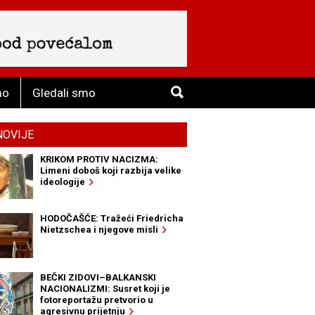
mo
Gledali smo
NOVIJE
KRIKOM PROTIV NACIZMA:
Limeni doboš koji razbija velike
ideologije
HODOČAŠĆE: Tražeći Friedricha
Nietzschea i njegove misli
BEČKI ZIDOVI–BALKANSKI
NACIONALIZMI: Susret koji je
fotoreportažu pretvorio u
agresivnu prijetnju