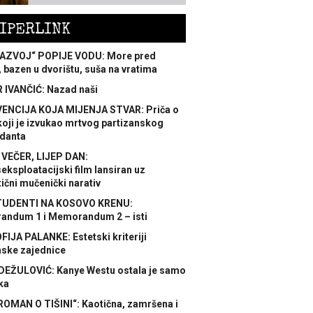
IPERLINK
AZVOJ“ POPIJE VODU: More pred
 bazen u dvorištu, suša na vratima
 IVANČIĆ: Nazad naši
ENCIJA KOJA MIJENJA STVAR: Priča o
koji je izvukao mrtvog partizanskog
danta
 VEČER, LIJEP DAN:
ksploatacijski film lansiran uz
ični mučenički narativ
TUDENTI NA KOSOVO KRENU:
ndum 1 i Memorandum 2 – isti
FIJA PALANKE: Estetski kriteriji
nske zajednice
DEŽULOVIĆ: Kanye Westu ostala je samo
ka
ROMAN O TIŠINI“: Kaotična, zamršena i