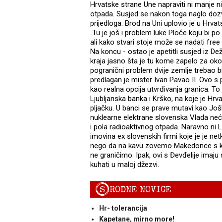
Hrvatske strane Une napraviti ni manje ni
otpada. Susjed se nakon toga naglo doz
prijedloga. Brod na Uni uplovio je u Hrvat
Tu je još i problem luke Ploče koju bi po
ali kako stvari stoje može se nadati fre
Na koncu - ostao je apetitli susjed iz Dež
kraja jasno šta je tu kome zapelo za oko i
pogranični problem dvije zemlje trebao b
predlagan je mister Ivan Pavao II. Ovo s
kao realna opcija utvrđivanja granica. To 
Ljubljanska banka i Krško, na koje je Hrva
pljačku. U banci se prave mutavi kao Još
nuklearne elektrane slovenska Vlada neće 
i pola radioaktivnog otpada. Naravno ni L
imovina ex slovenskih firmi koje je je ne
nego da na kavu zovemo Makedonce s koj
ne graničimo. Ipak, ovi s Đevđelije imaj
kuhati u maloj džezvi.
S
RODNE NOVICE
Hr- tolerancija
Kapetane, mirno more!