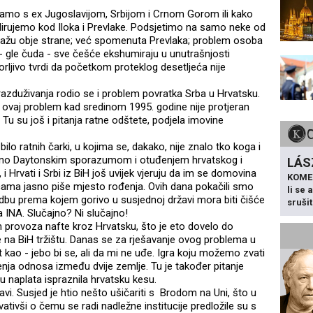
mamo s ex Jugoslavijom, Srbijom i Crnom Gorom ili kako
irujemo kod Iloka i Prevlake. Podsjetimo na samo neke od
olažu obje strane; već spomenuta Prevlaka; problem osoba
e - gle čuda - sve češće ekshumiraju u unutrašnjosti
orljivo tvrdi da početkom proteklog desetljeća nije
razduživanja rodio se i problem povratka Srba u Hrvatsku.
 ovaj problem kad sredinom 1995. godine nije protjeran
. Tu su još i pitanja ratne odštete, podjela imovine
o ratnih čarki, u kojima se, dakako, nije znalo tko koga i
ršeno Daytonskim sporazumom i otuđenjem hrvatskog i
LÁS
 Hrvati i Srbi iz BiH još uvijek vjeruju da im se domovina
KOME
icama jasno piše mjesto rođenja. Ovih dana pokačili smo
li se
redbu prema kojem gorivo u susjednoj državi mora biti čišće
sruši
 INA. Slučajno? Ni slučajno!
m provoza nafte kroz Hrvatsku, što je eto dovelo do
na BiH tržištu. Danas se za rješavanje ovog problema u
kao - jebo bi se, ali da mi ne uđe. Igra koju možemo zvati
enja odnosa između dvije zemlje. Tu je također pitanje
u naplata ispraznila hrvatsku kesu.
lavi. Susjed je htio nešto ušičariti s Brodom na Uni, što u
tivši o čemu se radi nadležne institucije predložile su s