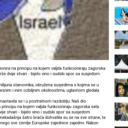
onira na principu na kojem valjda funkcioniraju zagorska
rše dvije stvari - bijelo vino i sudski spor sa susjedom.
milijuna stanovnika, okružena susjedima s kojima se u
ijesnim i inim ozbiljnim okolnostima, uglavnom gledala
nastavila se i u postratnom razdoblju. Naš dio
principu na kojem valjda funkcioniraju zagorska sela.
ije stvari - bijelo vino i sudski spor sa susjedom.
, nekadašnja šatro braća dohvatila su se na sve strane, te
 nego sve zemlje Europske zajednice zajedno. Nakon