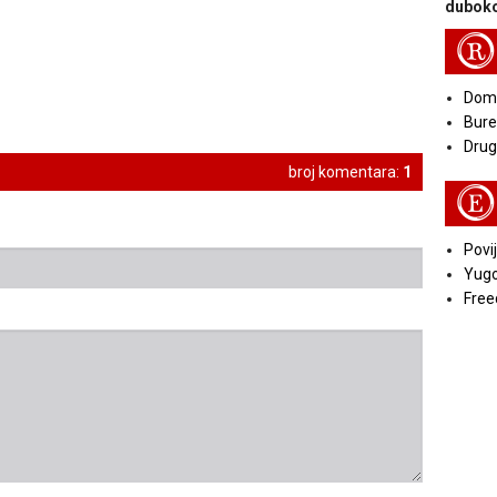
duboko
R
Doma
Bure
Druga
broj komentara:
1
E
Povij
Yugo
Free