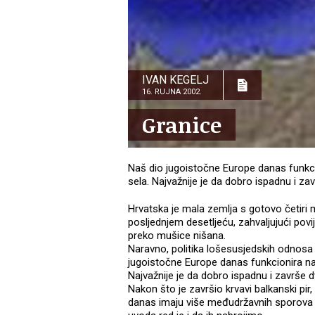
IVAN KEGELJ
16. RUJNA 2002.
Granice
Naš dio jugoistočne Europe danas funkci
sela. Najvažnije je da dobro ispadnu i zav
Hrvatska je mala zemlja s gotovo četiri 
posljednjem desetljeću, zahvaljujući pov
preko mušice nišana.
Naravno, politika lošesusjedskih odnosa 
jugoistočne Europe danas funkcionira na 
Najvažnije je da dobro ispadnu i završe dv
Nakon što je završio krvavi balkanski pir
danas imaju više međudržavnih sporova