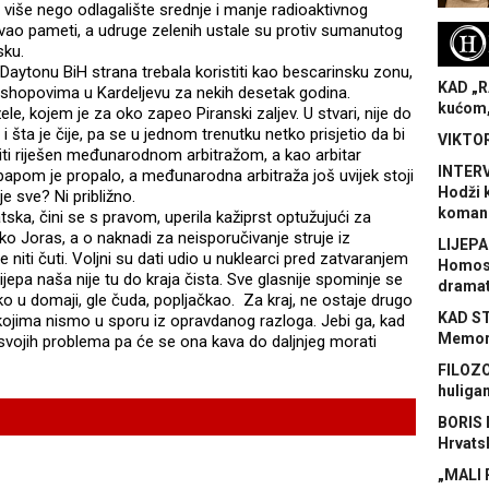
 više nego odlagalište srednje i manje radioaktivnog
vao pameti, a udruge zelenih ustale su protiv sumanutog
H
sku.
 Daytonu BiH strana trebala koristiti kao bescarinsku zonu,
KAD „R
e shopovima u Kardeljevu za nekih desetak godina.
kućom,
ele, kojem je za oko zapeo Piranski zaljev. U stvari, nije do
 šta je čije, pa se u jednom trenutku netko prisjetio da bi
VIKTOR
iti riješen međunarodnom arbitražom, a kao arbitar
INTERV
 papom je propalo, a međunarodna arbitraža još uvijek stoji
Hodži 
je sve? Ni približno.
koman
tska, čini se s pravom, uperila kažiprst optužujući za
ko Joras, a o naknadi za neisporučivanje struje iz
LIJEPA
niti čuti. Voljni su dati udio u nuklearci pred zatvaranjem
Homose
ijepa naša nije tu do kraja čista. Sve glasnije spominje se
dramat
tko u domaji, gle čuda, popljačkao. Za kraj, ne ostaje drugo
KAD S
ima nismo u sporu iz opravdanog razloga. Jebi ga, kad
Memora
u svojih problema pa će se ona kava do daljnjeg morati
FILOZO
huliga
BORIS 
Hrvats
„MALI 