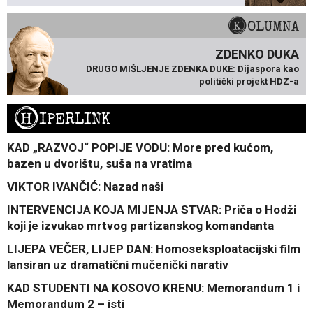
KOLUMNA
ZDENKO DUKA
DRUGO MIŠLJENJE ZDENKA DUKE: Dijaspora kao
politički projekt HDZ-a
H
IPERLINK
KAD „RAZVOJ“ POPIJE VODU: More pred kućom,
bazen u dvorištu, suša na vratima
VIKTOR IVANČIĆ: Nazad naši
INTERVENCIJA KOJA MIJENJA STVAR: Priča o Hodži
koji je izvukao mrtvog partizanskog komandanta
LIJEPA VEČER, LIJEP DAN: Homoseksploatacijski film
lansiran uz dramatični mučenički narativ
KAD STUDENTI NA KOSOVO KRENU: Memorandum 1 i
Memorandum 2 – isti