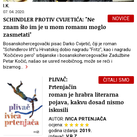
I.K.
07. 04. 2020.
NOVICE
SCHINDLER PROTIV CVIJETIĆA: "Ne
znam što im je u mom romanu moglo
zasmetati"
Bosanskohercegovački pisac Darko Cvijetić, čiji je roman
"Schindlerov lift"u Hrvatskoj dobio nagradu "Fritz", kao i nagradu
"Kočićevo pero" srbijanske i bosanskohercegovačke Zadužbine
Petar Kočić, našao se usred neobičnog, može se reći i
bizarnog
…
PLIVAČ:
ČITALI SMO
Prtenjačin
roman je hrabra literarna
pojava, kakvu dosad nismo
iskusili
AUTOR:
IVICA PRTENJAČA
ocjena:
godina izdanja:
2019.
izdavač:
V.B.Z.