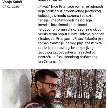
Vanja Kulaš
„Plivač“ Ivice Prtenjače roman je rubnosti
07. 02. 2020.
koja proizlazi iz promišljenog poetičkog
kolebanja između razuma i deluzije,
tenzije i meditativnosti, nastojanja i
inercije, brutalnosti i suptilnosti.
Istodobno, roman drsko zagriza u sklop
velikih tema poput ljubavi i krivnje, slobode
i hrabrosti. Prtenjačin „Plivač“ također je i
roman tranzicije, naglog prijelaza iz mira u
rat, iz jednostavnog, lako mjerljivog
životnog zadovoljstva u nesagledivu
nesreću, iz funkcionalnog društvenog
uređenja u
…