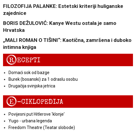
FILOZOFIJA PALANKE: Estetski kriteriji huliganske
zajednice
BORIS DEŽULOVIĆ: Kanye Westu ostala je samo
Hrvatska
„MALI ROMAN O TIŠINI“: Kaotična, zamršena i duboko
intimna knjiga
R
ECEPTI
Domaći sok od bazge
Burek (bosanski) za 1 odraslu osobu
Drugačija svinjska jetrica
E
-CIKLOPEDIJA
Povijesni put Hitlerove 'klonje'
Yugo - urbana legenda
Freedom Theatre (Teatar slobode)