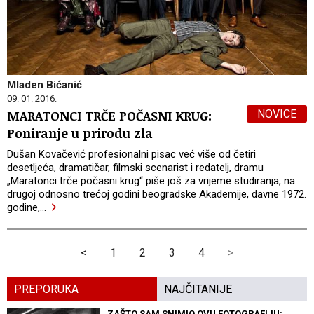
Mladen Bićanić
09. 01. 2016.
NOVICE
MARATONCI TRČE POČASNI KRUG:
Poniranje u prirodu zla
Dušan Kovačević profesionalni pisac već više od četiri
desetljeća, dramatičar, filmski scenarist i redatelj, dramu
„Maratonci trče počasni krug“ piše još za vrijeme studiranja, na
drugoj odnosno trećoj godini beogradske Akademije, davne 1972.
godine,
…
<
1
2
3
4
>
PREPORUKA
NAJČITANIJE
ZAŠTO SAM SNIMIO OVU FOTOGRAFIJU: