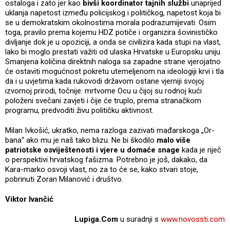
ostaloga i zato jer kao
bivši koordinator tajnih službi
unaprijed
uklanja napetost između policijskog i političkog, napetost koja bi
se u demokratskim okolnostima morala podrazumijevati. Osim
toga, pravilo prema kojemu HDZ potiče i organizira šovinističko
divljanje dok je u opoziciji, a onda se civilizira kada stupi na vlast,
lako bi moglo prestati važiti od ulaska Hrvatske u Europsku uniju.
Smanjena količina direktnih naloga sa zapadne strane vjerojatno
će ostaviti mogućnost pokretu utemeljenom na ideologiji krvi i tla
da i u uvjetima kada rukovodi državom ostane vjerniji svojoj
izvornoj prirodi, točnije: mrtvome Ocu u čijoj su rodnoj kući
položeni svečani zavjeti i čije će truplo, prema stranačkom
programu, predvoditi živu političku aktivnost.
Milan Ivkošić, ukratko, nema razloga zazivati mađarskoga „Or-
bana“ ako mu je naš tako blizu. Ne bi škodilo
malo više
patriotske osviještenosti i vjere u domaće snage
kada je riječ
o perspektivi hrvatskog fašizma. Potrebno je još, dakako, da
Kara-marko osvoji vlast, no za to će se, kako stvari stoje,
pobrinuti Zoran Milanović i društvo.
Viktor Ivančić
Lupiga.Com
u suradnji s
www.novossti.com