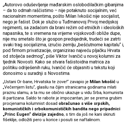
„Autorovo oduševljenje mađarskim oslobodilačkim gibanjima
– da to odmah raščistimo – nije potaknuto socijalnim, već
nacionalnim momentima, pošto Milan Ivkošić nije socijalist,
nego je fašist. Dok je služio u Tuđmanovoj Prvoj medijskoj
regimenti, sa zadaćom da brani režim od etničkih i ideoloških
napasnika, te s vremena na vrijeme vojskovođi obliže dupe,
nije mu smetalo što je gospon predsjednik, trudeći se zatrti
svaki trag socijalizma, izručio zemlju „bešćutnome kapitalu“ i,
pod firmom privatizacije, organizirao najveću pljačku Hrvata
od stoljeća sedmog“, piše Viktor Ivančić u novoj kolumni za
tjednik Novosti. Kako se stvara fašistoidna matrica za
politiku odriješenih ruku, Ivančić će objasniti u tekstu koji
donosimo u suradnji s Novostima.
„Ustani Or-bane, Hrvatska te zove!“ zavapio je
Milan Ivkošić
u
„Večernjem listu“, glasilu na čijim stranicama godinama mlati
praznu slamu, a ta mu se obično ukazuje u vidu Srba, komunista
ili partizana. Saldo te rabote je impozantan, jer se prema grubim
procjenama kolumnist dosad
obračunao s više srpskih,
komunističkih i srbokomunističkih bandita nego pripadnici
„Princ Eugen“ divizije zajedno
, s tim da još ne kani skinuti
fišeklije, odložiti pero u korice i posuti se naftalinom.