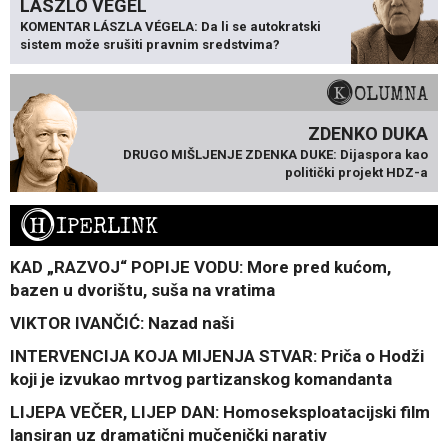
LÁSZLÓ VÉGEL
KOMENTAR LÁSZLA VÉGELA: Da li se autokratski
sistem može srušiti pravnim sredstvima?
KOLUMNA
ZDENKO DUKA
DRUGO MIŠLJENJE ZDENKA DUKE: Dijaspora kao
politički projekt HDZ-a
H
IPERLINK
KAD „RAZVOJ“ POPIJE VODU: More pred kućom,
bazen u dvorištu, suša na vratima
VIKTOR IVANČIĆ: Nazad naši
INTERVENCIJA KOJA MIJENJA STVAR: Priča o Hodži
koji je izvukao mrtvog partizanskog komandanta
LIJEPA VEČER, LIJEP DAN: Homoseksploatacijski film
lansiran uz dramatični mučenički narativ