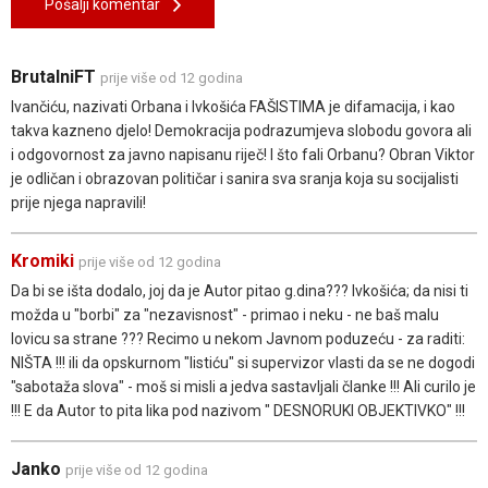
Pošalji komentar
BrutalniFT
prije više od 12 godina
Ivančiću, nazivati Orbana i Ivkošića FAŠISTIMA je difamacija, i kao
takva kazneno djelo! Demokracija podrazumjeva slobodu govora ali
i odgovornost za javno napisanu riječ! I što fali Orbanu? Obran Viktor
je odličan i obrazovan političar i sanira sva sranja koja su socijalisti
prije njega napravili!
Kromiki
prije više od 12 godina
Da bi se išta dodalo, joj da je Autor pitao g.dina??? Ivkošića; da nisi ti
možda u "borbi" za "nezavisnost" - primao i neku - ne baš malu
lovicu sa strane ??? Recimo u nekom Javnom poduzeću - za raditi:
NIŠTA !!! ili da opskurnom "listiću" si supervizor vlasti da se ne dogodi
"sabotaža slova" - moš si misli a jedva sastavljali članke !!! Ali curilo je
!!! E da Autor to pita lika pod nazivom " DESNORUKI OBJEKTIVKO" !!!
Janko
prije više od 12 godina