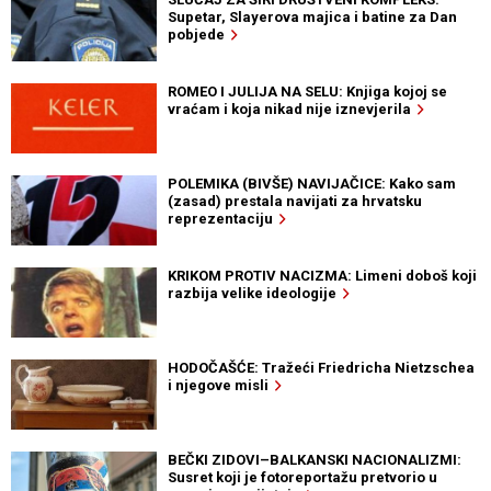
Supetar, Slayerova majica i batine za Dan
pobjede
ROMEO I JULIJA NA SELU: Knjiga kojoj se
vraćam i koja nikad nije iznevjerila
POLEMIKA (BIVŠE) NAVIJAČICE: Kako sam
(zasad) prestala navijati za hrvatsku
reprezentaciju
KRIKOM PROTIV NACIZMA: Limeni doboš koji
razbija velike ideologije
HODOČAŠĆE: Tražeći Friedricha Nietzschea
i njegove misli
BEČKI ZIDOVI–BALKANSKI NACIONALIZMI:
Susret koji je fotoreportažu pretvorio u