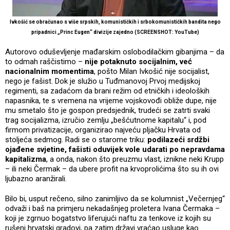
Ivkošić se obračunao s više srpskih, komunističkih i srbokomunističkih bandita nego
pripadnici „Princ Eugen“ divizije zajedno (SCREENSHOT: YouTube)
Autorovo oduševljenje mađarskim oslobodilačkim gibanjima – da
to odmah raščistimo –
nije potaknuto socijalnim, već
nacionalnim momentima
, pošto Milan Ivkošić nije socijalist,
nego je fašist. Dok je služio u Tuđmanovoj Prvoj medijskoj
regimenti, sa zadaćom da brani režim od etničkih i ideoloških
napasnika, te s vremena na vrijeme vojskovođi obliže dupe, nije
mu smetalo što je gospon predsjednik, trudeći se zatrti svaki
trag socijalizma, izručio zemlju „bešćutnome kapitalu“ i, pod
firmom privatizacije, organizirao najveću pljačku Hrvata od
stoljeća sedmog. Radi se o starome triku:
podilazeći srdžbi
ojađene svjetine, fašisti oduvijek vole udarati po nepravdama
kapitalizma
, a onda, nakon što preuzmu vlast, iznikne neki Krupp
– ili neki Čermak – da ubere profit na krvoprolićima što su ih ovi
ljubazno aranžirali.
Bilo bi, usput rečeno, silno zanimljivo da se kolumnist „Večernjeg“
odvaži i baš na primjeru nekadašnjeg proletera Ivana Čermaka –
koji je zgrnuo bogatstvo liferujući naftu za tenkove iz kojih su
rušeni hrvatski gradovi, pa zatim državi vraćao usluge kao