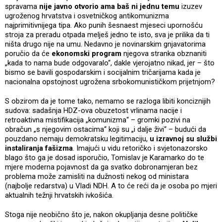
spravama
nije javno otvorio ama baš ni jednu temu
izuzev
ugroženog hrvatstva i osvetničkog antikomunizma
najprimitivnijega tipa. Ako punih šesnaest mjeseci upornošću
stroja za preradu otpada melješ jedno te isto, sva je prilika da ti
ništa drugo nije na umu. Nedavno je novinarskim gnjavatorima
poručio da će
ekonomski program
njegova stranka obznaniti
„kada to nama bude odgovaralo“, dakle vjerojatno nikad, jer – što
bismo se bavili gospodarskim i socijalnim tričarijama kada je
nacionalna opstojnost ugrožena srbokomunističkom prijetnjom?
S obzirom da je tome tako, nemamo se razloga libiti konciznijih
sudova: sadašnja HDZ-ova obuzetost vrlinama nacije i
retroaktivna mistifikacija „komunizma“ – gromki pozivi na
obračun „s njegovim ostacima“ koji su „i dalje živi“ – budući da
pouzdano nemaju demokratsku legitimaciju,
u izravnoj su službi
instaliranja fašizma
. Imajući u vidu retoričko i svjetonazorsko
blago što ga je dosad isporučio, Tomislav je Karamarko do te
mjere moderna pojavnost da ga svatko dobronamjeran bez
problema može zamisliti na dužnosti nekog od ministara
(najbolje redarstva) u Vladi NDH. A to će reći da je osoba po mjeri
aktualnih težnji hrvatskih ivkošića.
Stoga nije neobično što je, nakon okupljanja desne političke