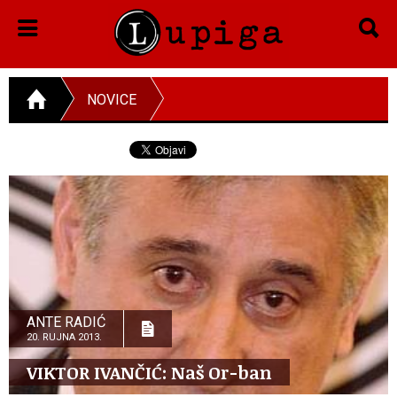
NOVICE
ANTE RADIĆ
20. RUJNA 2013.
VIKTOR IVANČIĆ: Naš Or-ban