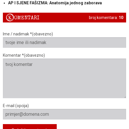
AP I SJENE FAŠIZMA: Anatomija jednog zaborava
K
OMENTARI
broj komentara:
10
Ime / nadimak *(obavezno)
Komentar *(obavezno)
E-mail (opcija)