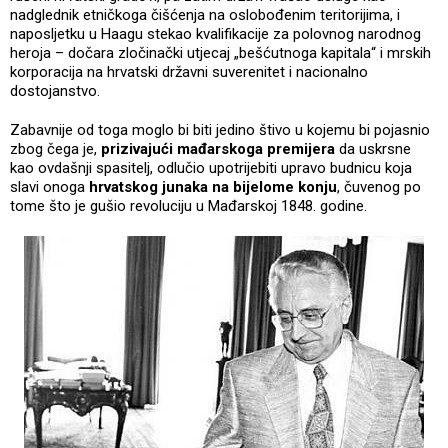
nadglednik etničkoga čišćenja na oslobođenim teritorijima, i
naposljetku u Haagu stekao kvalifikacije za polovnog narodnog
heroja – dočara zločinački utjecaj „bešćutnoga kapitala“ i mrskih
korporacija na hrvatski državni suverenitet i nacionalno
dostojanstvo.
Zabavnije od toga moglo bi biti jedino štivo u kojemu bi pojasnio
zbog čega je,
prizivajući mađarskoga premijera
da uskrsne
kao ovdašnji spasitelj, odlučio upotrijebiti upravo budnicu koja
slavi onoga
hrvatskog junaka na bijelome konju
, čuvenog po
tome što je gušio revoluciju u Mađarskoj 1848. godine.