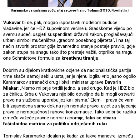
Karamarko za sada ima vođu, a taj se zove Franjo Tuđman(FOTO: Novilist.hr)
Vukovar
bi se, pak, mogao ispostaviti modelom buduće
vladavine, jer će HDZ kupovinom većine u Gradskome vijeću po
svemu sudeći uspjeti suspendirati državni zakon, proglašavajući
urbani simbol mučeništva „gradom posebnog pijeteta“, i na taj
način stvoriti prostor gdje izvanredno stanje postaje pravilo, gdje
zakon stupa na snagu tako što prestaje važiti, otprilike na tragu
one Schmidtove formule za
kreativnu tiraniju
.
Dobrim su dijelom kratkovidne ocjene da nacionalistička partija
time skače samoj sebi u usta, jer je njenu logiku vrlo jasno ogolio
Karamarkov stranački drug i bivši ministar uprave
Davorin
Mlakar
: „Nismo mi prije tvrdili jedno, a sad drugo. Kad je HDZ bio
za ćirilicu, Srba u Vukovaru nije bilo dovoljno da bi mogli ostvariti
pravo na službenu uporabu jezika i pisma.“ Elem – prava će vam
biti zajamčena samo dok na njih nemate pravo; uvjet za stjecanje
prava je nemogućnost njihove konzumacije. Tako se briše razlika
između važeće pravne norme i anomije,
tako se stvara
fašistoidna matrica za politiku odriješenih ruku
.
Tomislav Karamarko idealan je kadar za takve manevre, između