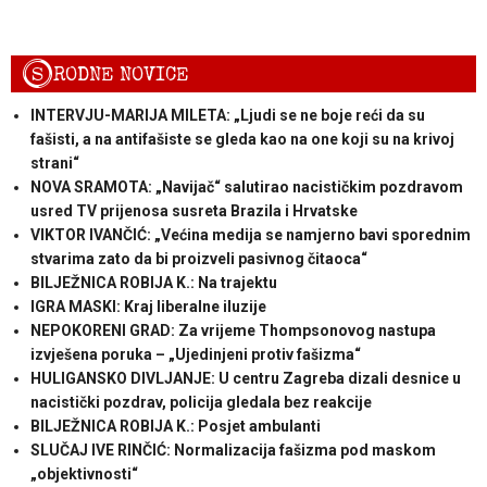
S
RODNE NOVICE
INTERVJU-MARIJA MILETA: „Ljudi se ne boje reći da su
fašisti, a na antifašiste se gleda kao na one koji su na krivoj
strani“
NOVA SRAMOTA: „Navijač“ salutirao nacističkim pozdravom
usred TV prijenosa susreta Brazila i Hrvatske
VIKTOR IVANČIĆ: „Većina medija se namjerno bavi sporednim
stvarima zato da bi proizveli pasivnog čitaoca“
BILJEŽNICA ROBIJA K.: Na trajektu
IGRA MASKI: Kraj liberalne iluzije
NEPOKORENI GRAD: Za vrijeme Thompsonovog nastupa
izvješena poruka – „Ujedinjeni protiv fašizma“
HULIGANSKO DIVLJANJE: U centru Zagreba dizali desnice u
nacistički pozdrav, policija gledala bez reakcije
BILJEŽNICA ROBIJA K.: Posjet ambulanti
SLUČAJ IVE RINČIĆ: Normalizacija fašizma pod maskom
„objektivnosti“