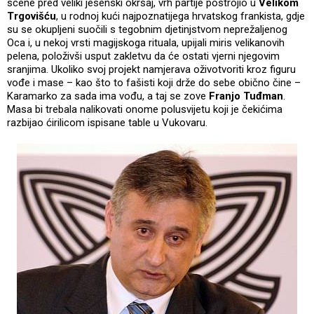
scene pred veliki jesenski okršaj, vrh partije postrojio u
Velikom
Trgovišću
, u rodnoj kući najpoznatijega hrvatskog frankista, gdje
su se okupljeni suočili s tegobnim djetinjstvom neprežaljenog
Oca i, u nekoj vrsti magijskoga rituala, upijali miris velikanovih
pelena, položivši usput zakletvu da će ostati vjerni njegovim
sranjima. Ukoliko svoj projekt namjerava oživotvoriti kroz figuru
vođe i mase – kao što to fašisti koji drže do sebe obično čine –
Karamarko za sada ima vođu, a taj se zove
Franjo Tuđman
.
Masa bi trebala nalikovati onome polusvijetu koji je čekićima
razbijao ćirilicom ispisane table u Vukovaru.