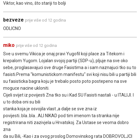
Viktor, kao vino, što stariji to bolji
bezveze
prije više od 12 godina
ODLICNO
miko
prije više od 12 godina
Sve u svemu Vikica je onaj pravi Yugofil koji place za Titekom i
krepalom Yugom. Lojalan svojoj partiji (SDP-u), pljuje na sve oko
sebe, proglasavajuci sve druge Fasistima a i sam naznajuci tko su to
fasisti.Prema "komunistickom manifestu" svi koji nisu bili u partiji bili
su fasisticka bagra koju je trebalo posto poto postepeno na sve
moguce nacine ukloniti.
Cijeli svijet iz povijesti Zna tko su i Kad SU Fasisti nastali - u ITALIJI. I
u to doba oni su bili
stanka koja je osvojila vlast ,a dalje se sve zna iz
povijesti..bla..bla...ALI NIKAD pod tim imenom ta stranka nije
registrirana niti zazivjela u Hrvatskoj. Za Ustase se veoma dobro
zna
da su Bili, -Kao i za ovog proslog Domovinskog rata DOBROVOLJCI