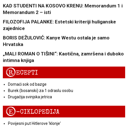
KAD STUDENTI NA KOSOVO KRENU: Memorandum 1 i
Memorandum 2 – isti
FILOZOFIJA PALANKE: Estetski kriteriji huliganske
zajednice
BORIS DEŽULOVIĆ: Kanye Westu ostala je samo
Hrvatska
„MALI ROMAN O TIŠINI“: Kaotična, zamršena i duboko
intimna knjiga
R
ECEPTI
Domaći sok od bazge
Burek (bosanski) za 1 odraslu osobu
Drugačija svinjska jetrica
E
-CIKLOPEDIJA
Povijesni put Hitlerove 'klonje'