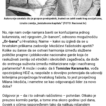
Autoru nije smetalo što je gospon predsjednik, trudeći se zatrti svaki trag socijalizma,
izručio zemlju „bešćutnome kapitalu“ (FOTO: Nacional.hr)
No, nije nam ovdje namjera baviti se konfuzijama jednog
kolumnista, već njegovim „Or-banom“, odnosno mogućnošću
„Or-bana“
u Hrvatskoj. Naime – kakvi su izgledi da se u
hrvatskim prilikama zadovolje Ivkošićevi fašistoidni apetiti?
Kolike su šanse da se ostvari harmonija između službene
političke pragme i jobbikovske nacionalne garde koja će
raskuživati zemlju od etničkih i ideoloških zagađivača, da dođe
do sretnoga suživota između militarizirane rulje i nacifranog
parlamenta? A može i ovako: da li
Tomislav Karamarko
, vođa
opozicijskog HDZ-a, raspolaže s dovoljno potencijala da udovolji
kriterijima prosječnoga hrvatskog fašista, to jest prosječnog
Milana Ivkošića, i nametne se kao odgovarajući lider za novo
doba?
Odgovor je – da i to odmah raščistimo – potvrdan. Otkako je
preuzeo kormilo partije, a tome ima skoro godina i pol dana,
čovjek s očima raspoređenim tako da nalikuju nišanskim