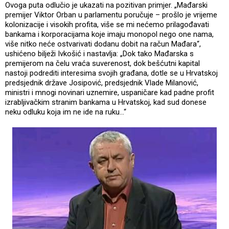
Ovoga puta odlučio je ukazati na pozitivan primjer. „Mađarski
premijer Viktor Orban u parlamentu poručuje – prošlo je vrijeme
kolonizacije i visokih profita, više se mi nećemo prilagođavati
bankama i korporacijama koje imaju monopol nego one nama,
više nitko neće ostvarivati dodanu dobit na račun Mađara“,
ushićeno bilježi Ivkošić i nastavlja: „Dok tako Mađarska s
premijerom na čelu vraća suverenost, dok bešćutni kapital
nastoji podrediti interesima svojih građana, dotle se u Hrvatskoj
predsjednik države Josipović, predsjednik Vlade Milanović,
ministri i mnogi novinari uznemire, uspaničare kad padne profit
izrabljivačkim stranim bankama u Hrvatskoj, kad sud donese
neku odluku koja im ne ide na ruku…“