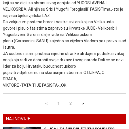
koji su se digli za obranu svog ognjsta od YUGOSLAVENA I
VELIKOSRBA. Ali njih su Srbi i Yugofili "proglasili" FASISTIma.,-sto je
najveca bjelosvjetska LAZ.
Da zakjucum postena braco i sestre, svi oni koji na Velika usta
govore i pisu o fasistima zapravo su Hrvatske JUDE- Velikosrbi i
Yugoslaveni. Svi oni i dalje rade na Velikosrpskom
planu (Garasanin i SANU) zajedno sa cijelom Vladom pa upravo i sad
i sutra.
JA osobno nisam pristasa nijedne stranke ali dajem podrsku svakoj
onoj koja radi za dobrobit svoje drzave i svog naroda.Dali ce se novi
lider za bolju Hrvatsku buducnost uskoro
pojaviti vidjeti cemo na skorasnjim izborima. O LIJEPA, O
DRAGA,........
VIKTORE -TATA TI JE FASISTA-..OK
<
1
2
>
NAJNOVIJE
SLUČAJ ZA ŠIRI DRUŠTVENI KOMPLEKS: