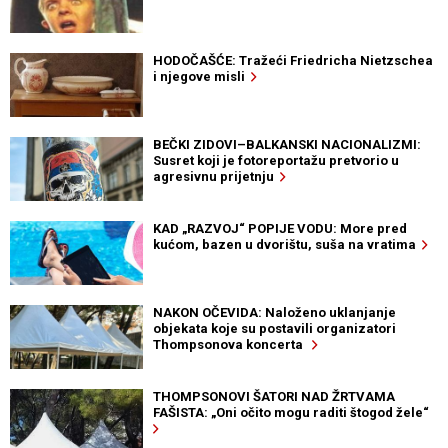
HODOČAŠĆE: Tražeći Friedricha Nietzschea
i njegove misli
BEČKI ZIDOVI–BALKANSKI NACIONALIZMI:
Susret koji je fotoreportažu pretvorio u
agresivnu prijetnju
KAD „RAZVOJ“ POPIJE VODU: More pred
kućom, bazen u dvorištu, suša na vratima
NAKON OČEVIDA: Naloženo uklanjanje
objekata koje su postavili organizatori
Thompsonova koncerta
THOMPSONOVI ŠATORI NAD ŽRTVAMA
FAŠISTA: „Oni očito mogu raditi štogod žele“