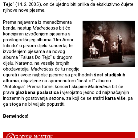
Tejo
" (14. 2. 2005.), on će ujedno biti prilika da ekskluzivno čujete
njihove nove pjesme.
Prema najavama iz menadžmenta
benda, nastup
Madredeusa
bit će
koncipiran izvođenjem pjesama s
prošlogodišnjeg albuma "Um Amor
Infinito" u prvom dijelu koncerta, te
izvođenjem pjesama sa novog
albuma "Faluas Do Tejo" u drugom
dijelu. Naravno, na veselje brojnih
obožavatelja,
Madredeus
će tu negdje
ugurati i svoje najbolje pjesme sa prethodnih
šest studijskih
albuma
, objavljene na spomenutom "best of" albumu
"Antologia". Prema tome, koncert skupine
Madredeus
bit će
prava
glazbena poslastica
i vjerojatno jedno od najznačajnijih
inozemnih gostovanja sezone, za koji će se tražiti
karta više
, pa
ga stoga ne bi valjalo popustiti.
Bemvindos!
S
RODNE NOVICE