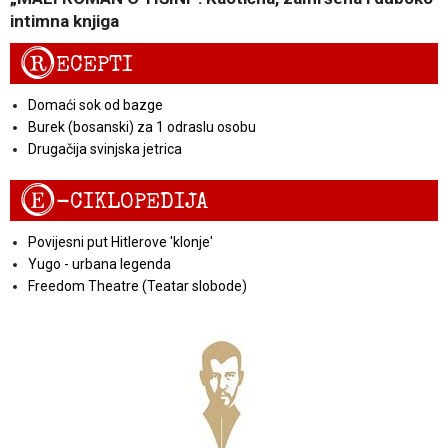
intimna knjiga
R
ECEPTI
Domaći sok od bazge
Burek (bosanski) za 1 odraslu osobu
Drugačija svinjska jetrica
E
-CIKLOPEDIJA
Povijesni put Hitlerove 'klonje'
Yugo - urbana legenda
Freedom Theatre (Teatar slobode)