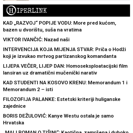
H
IPERLINK
KAD „RAZVOJ“ POPIJE VODU: More pred kućom,
bazen u dvorištu, suša na vratima
VIKTOR IVANČIĆ: Nazad naši
INTERVENCIJA KOJA MIJENJA STVAR: Priča o Hodži
koji je izvukao mrtvog partizanskog komandanta
LIJEPA VEČER, LIJEP DAN: Homoseksploatacijski film
lansiran uz dramatični mučenički narativ
KAD STUDENTI NA KOSOVO KRENU: Memorandum 1 i
Memorandum 2 – isti
FILOZOFIJA PALANKE: Estetski kriteriji huliganske
zajednice
BORIS DEŽULOVIĆ: Kanye Westu ostala je samo
Hrvatska
„MALI ROMAN O TIŠINI“: Kaotična, zamršena i duboko