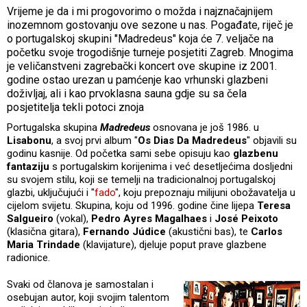
Vrijeme je da i mi progovorimo o možda i najznačajnijem
inozemnom gostovanju ove sezone u nas. Pogađate, riječ je
o portugalskoj skupini "Madredeus" koja će 7. veljače na
početku svoje trogodišnje turneje posjetiti Zagreb. Mnogima
je veličanstveni zagrebački koncert ove skupine iz 2001.
godine ostao urezan u pamćenje kao vrhunski glazbeni
doživljaj, ali i kao prvoklasna sauna gdje su sa čela
posjetitelja tekli potoci znoja
Portugalska skupina
Madredeus
osnovana je još 1986. u
Lisabonu
, a svoj prvi album "
Os Dias Da Madredeus
" objavili su
godinu kasnije. Od početka sami sebe opisuju kao
glazbenu
fantaziju
s portugalskim korijenima i već desetljećima dosljedni
su svojem stilu, koji se temelji na tradicionalnoj portugalskoj
glazbi, uključujući i "
fado
", koju prepoznaju milijuni obožavatelja u
cijelom svijetu. Skupina, koju od 1996. godine čine lijepa
Teresa
Salgueiro
(vokal),
Pedro Ayres Magalhaes
i
José Peixoto
(klasična gitara),
Fernando Júdice
(akustični bas), te
Carlos
Maria Trindade
(klavijature), djeluje poput prave glazbene
radionice.
Svaki od članova je samostalan i
osebujan autor, koji svojim talentom