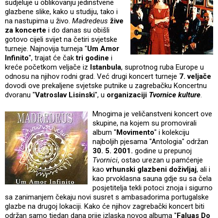
sudjeluje u oblikovanju jedinstvene
glazbene slike, kako u studiju, tako i
na nastupima u živo.
Madredeus
žive
za koncerte
i do danas su obišli
gotovo cijeli svijet na četiri svjetske
turneje. Najnovija turneja "
Um Amor
Infinito
", trajat će čak
tri godine
i
kreće početkom veljače iz
Istanbula
, suprotnog ruba Europe u
odnosu na njihov rodni grad. Već drugi koncert turneje
7. veljače
dovodi ove prekaljene svjetske putnike u zagrebačku Koncertnu
dvoranu "
Vatroslav Lisinski
", u
organizaciji
Tvornice
kulture
.
Mnogima je veličanstveni koncert ove
skupine, na kojem su promovirali
album "
Movimento
" i kolekciju
najboljih pjesama "Antologia" održan
30. 5. 2001.
godine u prepunoj
Tvornici
, ostao urezan u pamćenje
kao
vrhunski glazbeni doživljaj
, ali i
kao prvoklasna sauna gdje su sa čela
posjetitelja tekli potoci znoja i sigurno
sa zanimanjem čekaju novi susret s ambasadorima portugalske
glazbe na drugoj lokaciji. Kako će njihov zagrebački koncert biti
održan samo tjedan dana prije izlaska novog albuma "
Faluas Do