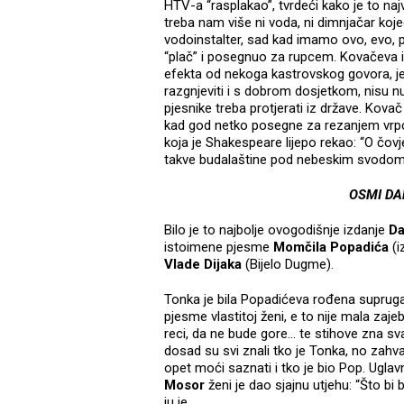
HTV-a “rasplakao”, tvrdeći kako je to naj
treba nam više ni voda, ni dimnjačar ko
vodoinstalter, sad kad imamo ovo, evo, p
“plač” i posegnuo za rupcem. Kovačeva iz
efekta od nekoga kastrovskog govora, jer
razgnjeviti i s dobrom dosjetkom, nisu nu
pjesnike treba protjerati iz države. Kova
kad god netko posegne za rezanjem vrpce
koja je Shakespeare lijepo rekao: “O čovj
takve budalaštine pod nebeskim svodom o
OSMI DA
Bilo je to najbolje ovogodišnje izdanje
Da
istoimene pjesme
Momčila Popadića
(i
Vlade Dijaka
(Bijelo Dugme).
Tonka je bila Popadićeva rođena supruga, p
pjesme vlastitoj ženi, e to nije mala zaj
reci, da ne bude gore… te stihove zna s
dosad su svi znali tko je Tonka, no zahv
opet moći saznati i tko je bio Pop. Ugla
Mosor
ženi je dao sjajnu utjehu: “Što bi
ju je.