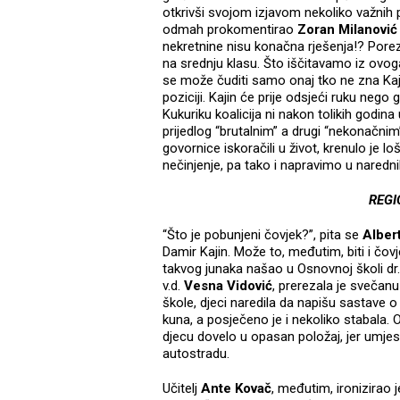
otkrivši svojom izjavom nekoliko važnih pu
odmah prokomentirao
Zoran Milanović
nekretnine nisu konačna rješenja!? Porez 
na srednju klasu. Što iščitavamo iz ovog
se može čuditi samo onaj tko ne zna Kajin
poziciji. Kajin će prije odsjeći ruku nego g
Kukuriku koalicija ni nakon tolikih godina u
prijedlog “brutalnim” a drugi “nekonačni
govornice iskoračili u život, krenulo je l
nečinjenje, pa tako i napravimo u naredn
REGI
“Što je pobunjeni čovjek?”, pita se
Alber
Damir Kajin. Može to, međutim, biti i čov
takvog junaka našao u Osnovnoj školi d
v.d.
Vesna Vidović
, prerezala je svečan
škole, djeci naredila da napišu sastave o
kuna, a posječeno je i nekoliko stabala. 
djecu dovelo u opasan položaj, jer umje
autostradu.
Učitelj
Ante Kovač
, međutim, ironizirao