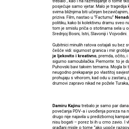
trebalo”, kao i na razmišljanje o tome tk
posjećuje samo vjetar. Malo je tragedija k
svima bližnjima biti učinjen bezavičajnim, 
priziva. Film, nastao u “Factumu”
Nenad
politiku, kako bi kolektivnu dramu sveo n
tom je smislu priča o stotinama sela u op
Srednjoj Bosni, Istri, Slavoniji i Vojvodini.
Gubitnici minulih ratova ostajali su bez 
češće vidi: sigurnost granica i mir groblj
je ljekovito i kreativno
, premda, očito, 
sigurno samoubilačka. Piemonte: to je d
Puhovski bavi takvim temama. Mogla bi to ra
neugodno prekapanje po vlastitoj savjesti
prohujaju s vihorom, kad odu u zastaru,
drumovi zapravo nikad ne požele Turaka, 
Damiru Kajinu
trebalo je samo par dana 
povećanja PDV-a i uvođenja poreza na ne
drugo nije najavila u predizbornoj kampanj
nisu bogati – porez bi ih u crno zavio. I 
građani misle o tome “ako uopće razgovara