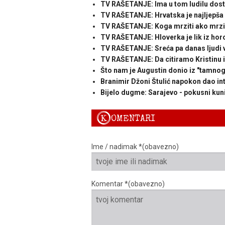
TV RAŠETANJE: Ima u tom ludilu dos
TV RAŠETANJE: Hrvatska je najljepša
TV RAŠETANJE: Koga mrziti ako mrziš
TV RAŠETANJE: Hloverka je lik iz hor
TV RAŠETANJE: Sreća pa danas ljudi vi
TV RAŠETANJE: Da citiramo Kristinu i
Što nam je Augustin donio iz "tamnog 
Branimir Džoni Štulić napokon dao in
Bijelo dugme: Sarajevo - pokusni kun
K
OMENTARI
Ime / nadimak *(obavezno)
Komentar *(obavezno)