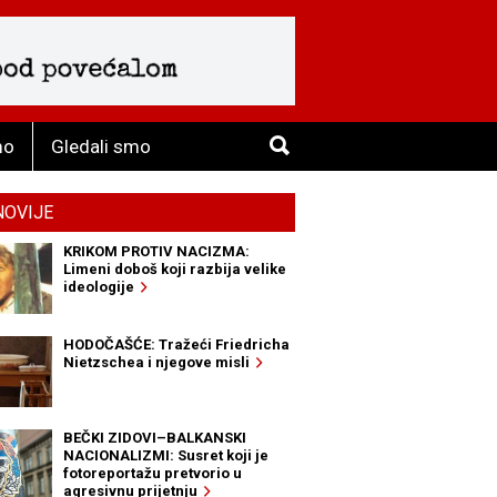
mo
Gledali smo
NOVIJE
KRIKOM PROTIV NACIZMA:
Limeni doboš koji razbija velike
ideologije
HODOČAŠĆE: Tražeći Friedricha
Nietzschea i njegove misli
BEČKI ZIDOVI–BALKANSKI
NACIONALIZMI: Susret koji je
fotoreportažu pretvorio u
agresivnu prijetnju