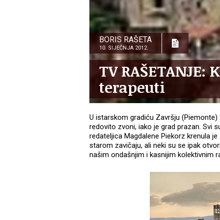
BORIS RAŠETA
10. SIJEČNJA 2012.
TV RAŠETANJE: Ko
terapeuti
U istarskom gradiću Završju (Piemonte) ži
redovito zvoni, iako je grad prazan. Svi
redateljica Magdalene Piekorz krenula je 2
starom zavičaju, ali neki su se ipak otvor
našim ondašnjim i kasnijim kolektivnim 