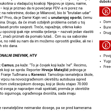
duboko
kotina u vladajućoj koaliciji. Njegovu je izjavu, naime,
– koji je priznao da ni povećanje PDV-a ni porez na
R
na nekretnine, dodao je Milanović, bio bi “brutalan udar”
a? Prvo, da je Damir Kajin već u
unutarnjoj oporbi
, čemu
Doma
a. Drugo, da će imati ozbiljnih problema ostati u toj
lasati protiv savjesti. Treće, najvažnije, otkriva kako
Bure
 opoziciji ipak nije smislila rješenja – nazvati jedan vlastiti
Druga
m”, znači priznati da pomalo lutaš… Čim su sa saborske
oše, no rekli su nam da im možemo oprostiti greške, ali ne i
E
ih sto dana.
ONALNI DNEVNIK, HTV
Povij
Yugo
t Camus
, pa kaže: “To je čovjek koji kaže ‘ne’“. Recimo,
Free
jek koji se sprda. Reporter
Hrvoje Matejčić
jednoga je
r. Franje Tuđmana u
Korenici
. Tamošnja ravnateljica škole,
u vrpcu na novoizgrađenom okretištu autobusa ispred
 tom civilizacijskom dosegu, koji je školu stajao 70.000
Od svega je napravljen mali spektakl, premda je okretište
sto sigurnoga, ograđenoga dvorišta, sada imaju
 je ravnateljičine neimarske dosege, pa se pred kamerama