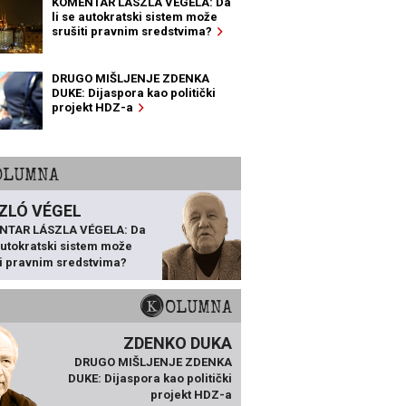
KOMENTAR LÁSZLA VÉGELA: Da
li se autokratski sistem može
srušiti pravnim sredstvima?
DRUGO MIŠLJENJE ZDENKA
DUKE: Dijaspora kao politički
projekt HDZ-a
KOLUMNA
ZLÓ VÉGEL
NTAR LÁSZLA VÉGELA: Da
 autokratski sistem može
ti pravnim sredstvima?
KOLUMNA
ZDENKO DUKA
DRUGO MIŠLJENJE ZDENKA
DUKE: Dijaspora kao politički
projekt HDZ-a