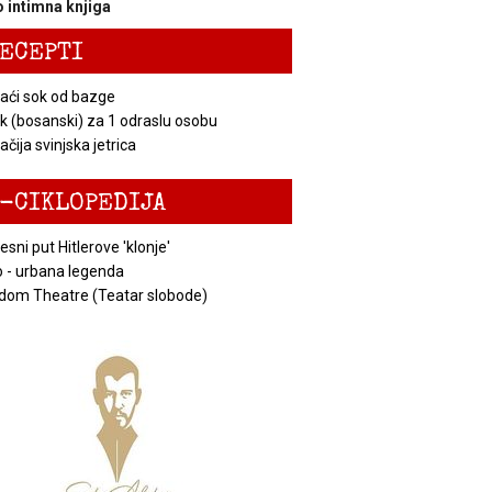
 intimna knjiga
ECEPTI
ći sok od bazge
k (bosanski) za 1 odraslu osobu
čija svinjska jetrica
-CIKLOPEDIJA
esni put Hitlerove 'klonje'
 - urbana legenda
dom Theatre (Teatar slobode)