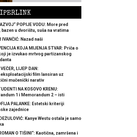
IPERLINK
AZVOJ“ POPIJE VODU: More pred
 bazen u dvorištu, suša na vratima
 IVANČIĆ: Nazad naši
ENCIJA KOJA MIJENJA STVAR: Priča o
koji je izvukao mrtvog partizanskog
danta
 VEČER, LIJEP DAN:
ksploatacijski film lansiran uz
ični mučenički narativ
TUDENTI NA KOSOVO KRENU:
ndum 1 i Memorandum 2 – isti
FIJA PALANKE: Estetski kriteriji
nske zajednice
DEŽULOVIĆ: Kanye Westu ostala je samo
ka
ROMAN O TIŠINI“: Kaotična, zamršena i