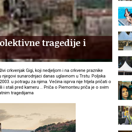
lektivne tragedije i
vi crkvenjak Gigi, koji nedjeljom i na crkvene praznike
 su njegovi sunarodnjaci danas uglavnom u Trstu. Poljska
003. u potragu za njima. Većina isprva nije htjela pričati o
ili i stali pred kameru … Priča o Piemonteu priča je o svim
ratnim tragedijama