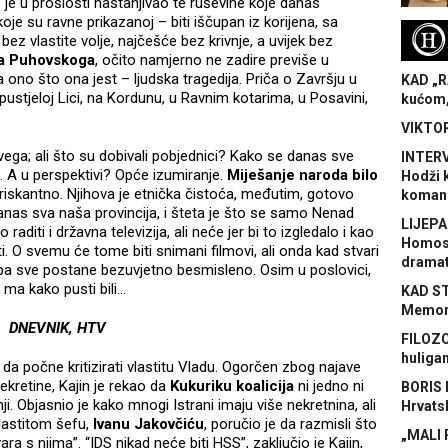
o je u prošlosti nastanjivao te ruševine koje danas
oje su ravne prikazanoj – biti iščupan iz korijena, sa
H
bez vlastite volje, najčešće bez krivnje, a uvijek bez
a
Puhovskoga
, očito namjerno ne zadire previše u
a ono što ona jest – ljudska tragedija. Priča o Završju u
KAD „R
ustjeloj Lici, na Kordunu, u Ravnim kotarima, u Posavini,
kućom,
VIKTOR
svega; ali što su dobivali pobjednici? Kako se danas sve
INTERV
a. A u perspektivi? Opće izumiranje.
Miješanje naroda bilo
Hodži 
i riskantno. Njihova je etnička čistoća, međutim, gotovo
koman
anas sva naša provincija, i šteta je što se samo Nenad
LIJEPA
diti i državna televizija, ali neće jer bi to izgledalo i kao
Homose
. O svemu će tome biti snimani filmovi, ali onda kad stvari
dramat
 pa sve postane bezuvjetno besmisleno. Osim u poslovici,
ma kako pusti bili…
KAD S
Memora
DNEVNIK, HTV
FILOZO
huliga
da počne kritizirati vlastitu Vladu. Ogorčen zbog najave
kretine, Kajin je rekao da
Kukuriku koalicija
ni jedno ni
BORIS 
i. Objasnio je kako mnogi Istrani imaju više nekretnina, ali
Hrvats
vlastitom šefu,
Ivanu Jakovčiću
, poručio je da razmisli što
„MALI 
 s njima”. “IDS nikad neće biti HSS”, zaključio je Kajin,