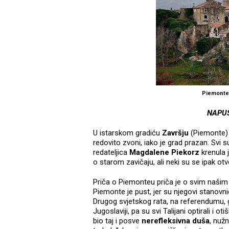
Piemonte:
NAPUŠ
U istarskom gradiću
Završju
(Piemonte) 
redovito zvoni, iako je grad prazan. Svi
redateljica
Magdalene Piekorz
krenula j
o starom zavičaju, ali neki su se ipak otvo
Priča o Piemonteu priča je o svim našim
Piemonte je pust, jer su njegovi stanovnici
Drugog svjetskog rata, na referendumu, gl
Jugoslaviji, pa su svi Talijani optirali i o
bio taj i posve
nerefleksivna duša
, nužn