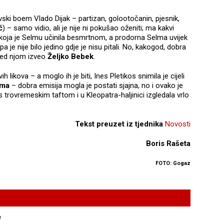
vski boem Vlado Dijak – partizan, golootočanin, pjesnik,
ć
) – samo vidio, ali je nije ni pokušao oženiti; ma kakvi
u koja je Selmu učinila besmrtnom, a prodorna Selma uvijek
a je nije bilo jedino gdje je nisu pitali. No, kakogod, dobra
pred njom izveo
Željko Bebek
.
likova – a moglo ih je biti, Ines Pletikos snimila je cijeli
ama
– dobra emisija mogla je postati sjajna, no i ovako je
 s trovremeskim taftom i u Kleopatra-haljinici izgledala vrlo
Tekst preuzet iz tjednika
Novosti
Boris Rašeta
FOTO: Gogaz
e