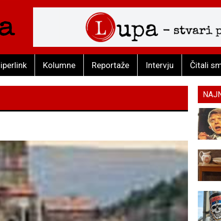
iperlink
Kolumne
Reportaže
Intervju
Čitali s
NAJ