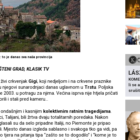
 to je danas sva naša provincija
TENI GRAD, KLASIK TV
LÁS
KOME
živi crkvenjak
Gigi
, koji nedjeljom i na crkvene praznike
li se
 su njegovi sunarodnjaci danas uglavnom u
Trstu
. Poljska
sruši
e 2003. u potragu za njima. Većina isprva nije htjela pričati
rili i stali pred kameru…
 ondašnjim i kasnijim
kolektivnim ratnim tragedijama
.
, Talijani, bili žrtva dvaju totalitarnih poredaka. Nakon
asali su da selo pripadne Italiji, no Piemonte je pripao
tišli. Mjesto danas izgleda sablasno i svakoga tko ga vidi, pa
o tjera na pitanja tipa “zašto se to dogodilo” i “kome je to