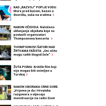
KAD „RAZVOJ“ POPIJE VODU:
More pred kućom, bazen u
dvorištu, suša na vratima
NAKON OČEVIDA: Naloženo
uklanjanje objekata koje su
postavili organizatori
Thompsonova koncerta
THOMPSONOVI ŠATORI NAD
ŽRTVAMA FAŠISTA: „Oni očito
mogu raditi štogod žele“
ŽUTA PISMA: Kritički film koji
nije mogao biti snimljen u
Turskoj
NAKON ISKORAKA CRNE GORE:
„Vrijeme je da i Hrvatska
razgovara o utjecaju
menstruacije na radni život
žena“