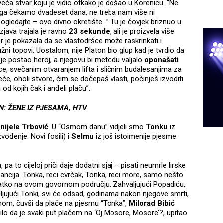
veća stvar koju je vidio otkako je došao u Korenicu. “Ne
jega čekamo dvadeset dana, ne treba nam više ni
ogledajte – ovo divno okretište…” Tu je čovjek briznuo u
java trajala je ravno
23 sekunde
, ali je proizvela više
 je pokazala da se vlastodršce može raskrinkati i
žni topovi. Uostalom, nije Platon bio glup kad je tvrdio da
č je postao heroj, a njegovu bi metodu valjalo
oponašati
, svečanim otvaranjem lifta i sličnim budalesanjima za
eče, oholi stvore, čim se dočepaš vlasti, počinješ izvoditi
d kojih čak i anđeli plaču”.
N: ŽENE IZ PJESAMA, HTV
nijele Trbović
. U “Osmom danu” vidjeli smo
Tonku
iz
zvođenje: Novi fosili) i
Selmu
iz još istoimenije pjesme
a to cijeloj priči daje dodatni sjaj – pisati neumrle lirske
ebancija. Tonka, reci cvrčak, Tonka, reci more, samo nešto
vatko na ovom govornom području. Zahvaljujući Popadiću,
aljujući Tonki, svi će odsad, godinama nakon njegove smrti,
vnom, čuvši da plače na pjesmu “Tonka”,
Milorad Bibić
 bilo da je svaki put plačem na ‘Oj Mosore, Mosore’?, upitao