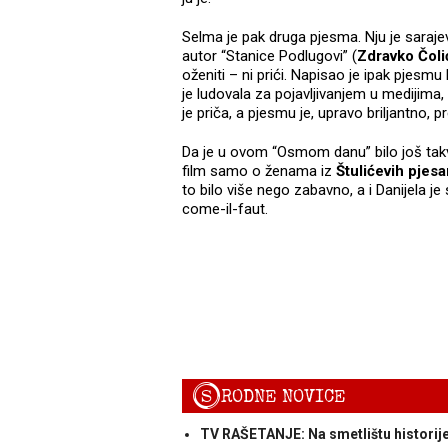
Selma je pak druga pjesma. Nju je saraje
autor “Stanice Podlugovi” (
Zdravko Čoli
oženiti – ni prići. Napisao je ipak pjesm
je ludovala za pojavljivanjem u medijima, p
je priča, a pjesmu je, upravo briljantno, 
Da je u ovom “Osmom danu” bilo još takvih 
film samo o ženama iz
Štulićevih pjes
to bilo više nego zabavno, a i Danijela je
come-il-faut.
S
RODNE NOVICE
TV RAŠETANJE: Na smetlištu historij