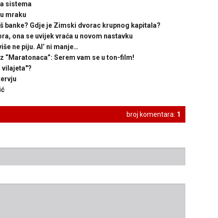
ta sistema
 u mraku
 banke? Gdje je Zimski dvorac krupnog kapitala?
ora, ona se uvijek vraća u novom nastavku
še ne piju. Al’ ni manje…
z “Maratonaca”: Serem vam se u ton-film!
vilajeta"?
tervju
ić
broj komentara:
1