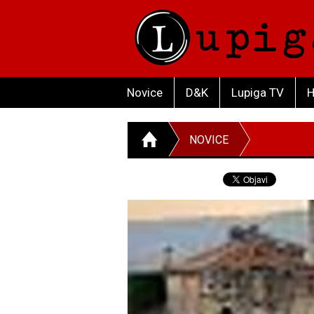
Novice
D&K
Lupiga TV
H
NOVICE