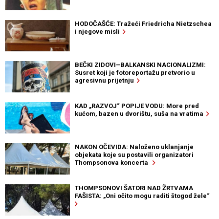
HODOČAŠĆE: Tražeći Friedricha Nietzschea
i njegove misli
BEČKI ZIDOVI–BALKANSKI NACIONALIZMI:
Susret koji je fotoreportažu pretvorio u
agresivnu prijetnju
KAD „RAZVOJ“ POPIJE VODU: More pred
kućom, bazen u dvorištu, suša na vratima
NAKON OČEVIDA: Naloženo uklanjanje
objekata koje su postavili organizatori
Thompsonova koncerta
THOMPSONOVI ŠATORI NAD ŽRTVAMA
FAŠISTA: „Oni očito mogu raditi štogod žele“