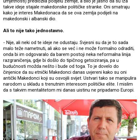
umjetnosti) predložila podjelu zemlje, a bilo je jasno da su iza
takve ideje stajale makedonske političke stranke. Oni smatraju
kako je interes Makedonaca da se ova zemlja podijeli na
makedonski i albanski dio.
Ali to nije tako jednostavno.
- Nije, ali neki od te ideje ne odustaju. Svjesni su da je to sada
malo teže nametnuti, ali ako se već i ne može formalno odraditi,
onda bi im odgovaralo da barem postoji neka neformalna linija
razgraničenja, gdje bi došlo do tipičnog getoiziranja, pa u
budućnosti možda nešto i bude od toga. To je dovelo do
činjenice da su etnički Makedonci danas uvjereni kako su oni
antički Makedonci koji su osvojili svijet. Ustvari tako se manipulira
narodom u skladu s trenutnim interesom političke elite. I mislim
da s takvim mentalitetom mi danas uistinu ne pripadamo Europi.