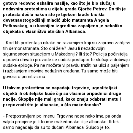
gotovo redovno eskalira nasilje, kao što je bio slučaj u
nedavnim protestima u dijelu grada Gjorče Petrov. Do tih je
protesta došlo nakon što je tijekom krađe bicikla
devetnaestogodišnji mladić ubio maturanta Angela
Petkovskog, a u kasnijim izgredima zapaljeno je nekoliko
objekata u vlasništvu etničkih Albanaca.
- Kod tih protesta ja nikako ne razumijem koji su zapravo zahtjevi
tih demonstranata. Što oni žele? Jesu li nezadovoljni
sigurnosnom situacijom u Makedoniji? Ili što? Policija počinitelja
u pravilu uhvati i provode se sudski postupci, te slučajevi dobivaju
sudske epiloge. Pa ne možete vi pravdu tražiti na ulici s paljenjem
i razbijanjem imovine nedužnih građana. Tu samo može biti
govora o primitivizmu.
U takvim protestima se napadaju trgovine, ugostiteljski
objekti ili obiteljske kuće čiji su vlasnici pripadnici druge
nacije. Skoplje nije mali grad, kako znaju odabrati metu i
prepoznati što je albansko, a što makedonsko?
- Pretpostavljam po imenu. Trgovine nose neko ime, pa onda
valjda procjene je li to ime makedonsko ili je albansko. Ili tek
samo nagađaju da su to dućani Albanaca. Suludo je to.