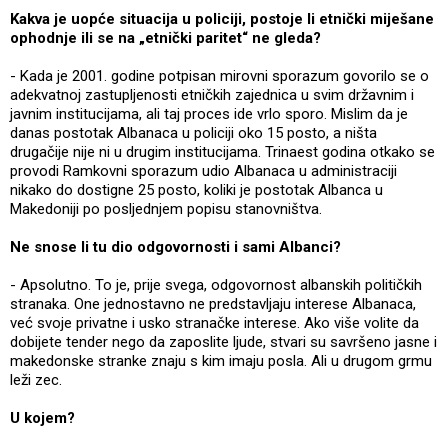
Kakva je uopće situacija u policiji, postoje li etnički miješane
ophodnje ili se na „etnički paritet“ ne gleda?
- Kada je 2001. godine potpisan mirovni sporazum govorilo se o
adekvatnoj zastupljenosti etničkih zajednica u svim državnim i
javnim institucijama, ali taj proces ide vrlo sporo. Mislim da je
danas postotak Albanaca u policiji oko 15 posto, a ništa
drugačije nije ni u drugim institucijama. Trinaest godina otkako se
provodi Ramkovni sporazum udio Albanaca u administraciji
nikako do dostigne 25 posto, koliki je postotak Albanca u
Makedoniji po posljednjem popisu stanovništva.
Ne snose li tu dio odgovornosti i sami Albanci?
- Apsolutno. To je, prije svega, odgovornost albanskih političkih
stranaka. One jednostavno ne predstavljaju interese Albanaca,
već svoje privatne i usko stranačke interese. Ako više volite da
dobijete tender nego da zaposlite ljude, stvari su savršeno jasne i
makedonske stranke znaju s kim imaju posla. Ali u drugom grmu
leži zec.
U kojem?