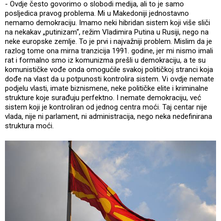
- Ovdje često govorimo o slobodi medija, ali to je samo
posljedica pravog problema. Mi u Makedoniji jednostavno
nemamo demokraciju. Imamo neki hibridan sistem koji više sliči
na nekakav „putinizam“, režim Vladimira Putina u Rusiji, nego na
neke europske zemlje. To je prvi i najvažniji problem. Mislim da je
razlog tome ona mirna tranzicija 1991. godine, jer mi nismo imali
rat i formalno smo iz komunizma prešli u demokraciju, a te su
komunističke vođe onda omogućile svakoj političkoj stranci koja
dođe na vlast da u potpunosti kontrolira sistem. Vi ovdje nemate
podjelu vlasti, imate biznismene, neke političke elite i kriminalne
strukture koje surađuju perfektno. I nemate demokraciju, već
sistem koji je kontroliran od jednog centra moći. Taj centar nije
vlada, nije ni parlament, ni administracija, nego neka nedefinirana
struktura moći.