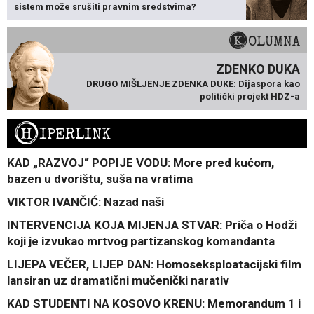
sistem može srušiti pravnim sredstvima?
KOLUMNA
ZDENKO DUKA
DRUGO MIŠLJENJE ZDENKA DUKE: Dijaspora kao
politički projekt HDZ-a
H
IPERLINK
KAD „RAZVOJ“ POPIJE VODU: More pred kućom,
bazen u dvorištu, suša na vratima
VIKTOR IVANČIĆ: Nazad naši
INTERVENCIJA KOJA MIJENJA STVAR: Priča o Hodži
koji je izvukao mrtvog partizanskog komandanta
LIJEPA VEČER, LIJEP DAN: Homoseksploatacijski film
lansiran uz dramatični mučenički narativ
KAD STUDENTI NA KOSOVO KRENU: Memorandum 1 i