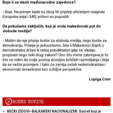
Boje li se vlasti međunarodne zajednice?
- Boje. Na primjer kada su zbog tih prijetnji uhićenjem reagirale
Europska unija i SAD, pritisci su popustili.
Da pokušamo zaključiti, koji je onda makedonski put do
slobode medija?
- Mislim da nije pitanje borbe za slobodu medija, nego borbe za
demokraciju. Pitanje je jednostavno, žele li Makedonci živjeti u
demokratskoj državi ili nekoj poludiktaturi gdje ne vladaju
propisani nego neki drugi zakoni? Ono što mene zabrinjava je to
što ne vidim da ovdje postoji dovoljno kritičkih razmišljanja i želje
da se nešto promijeni. I tako će zemlja ostati nedemokratska i
ekonomski devastirana bez ozbiljne perspektive.
Lupiga.Com
S
RODNE NOVICE
BEČKI ZIDOVI–BALKANSKI NACIONALIZMI: Susret koji je