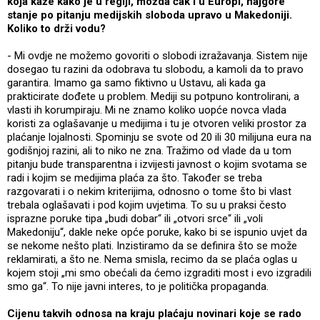
koja kaže kako je u regiji, možda čak i u Europi, najgore
stanje po pitanju medijskih sloboda upravo u Makedoniji.
Koliko to drži vodu?
- Mi ovdje ne možemo govoriti o slobodi izražavanja. Sistem nije
dosegao tu razini da odobrava tu slobodu, a kamoli da to pravo
garantira. Imamo ga samo fiktivno u Ustavu, ali kada ga
prakticirate dođete u problem. Mediji su potpuno kontrolirani, a
vlasti ih korumpiraju. Mi ne znamo koliko uopće novca vlada
koristi za oglašavanje u medijima i tu je otvoren veliki prostor za
plaćanje lojalnosti. Spominju se svote od 20 ili 30 milijuna eura na
godišnjoj razini, ali to niko ne zna. Tražimo od vlade da u tom
pitanju bude transparentna i izvijesti javnost o kojim svotama se
radi i kojim se medijima plaća za što. Također se treba
razgovarati i o nekim kriterijima, odnosno o tome što bi vlast
trebala oglašavati i pod kojim uvjetima. To su u praksi često
isprazne poruke tipa „budi dobar“ ili „otvori srce“ ili „voli
Makedoniju“, dakle neke opće poruke, kako bi se ispunio uvjet da
se nekome nešto plati. Inzistiramo da se definira što se može
reklamirati, a što ne. Nema smisla, recimo da se plaća oglas u
kojem stoji „mi smo obećali da ćemo izgraditi most i evo izgradili
smo ga“. To nije javni interes, to je politička propaganda.
Cijenu takvih odnosa na kraju plaćaju novinari koje se rado