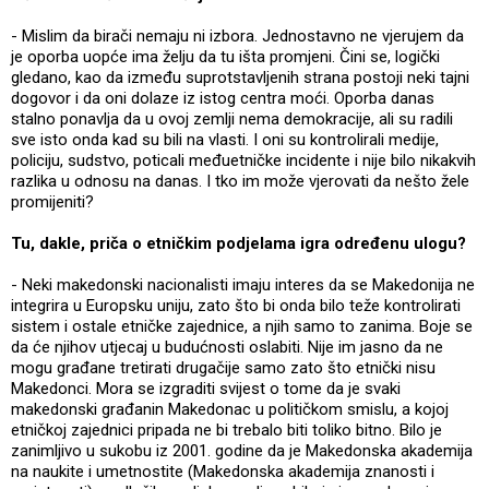
- Mislim da birači nemaju ni izbora. Jednostavno ne vjerujem da
je oporba uopće ima želju da tu išta promjeni. Čini se, logički
gledano, kao da između suprotstavljenih strana postoji neki tajni
dogovor i da oni dolaze iz istog centra moći. Oporba danas
stalno ponavlja da u ovoj zemlji nema demokracije, ali su radili
sve isto onda kad su bili na vlasti. I oni su kontrolirali medije,
policiju, sudstvo, poticali međuetničke incidente i nije bilo nikakvih
razlika u odnosu na danas. I tko im može vjerovati da nešto žele
promijeniti?
Tu, dakle, priča o etničkim podjelama igra određenu ulogu?
- Neki makedonski nacionalisti imaju interes da se Makedonija ne
integrira u Europsku uniju, zato što bi onda bilo teže kontrolirati
sistem i ostale etničke zajednice, a njih samo to zanima. Boje se
da će njihov utjecaj u budućnosti oslabiti. Nije im jasno da ne
mogu građane tretirati drugačije samo zato što etnički nisu
Makedonci. Mora se izgraditi svijest o tome da je svaki
makedonski građanin Makedonac u političkom smislu, a kojoj
etničkoj zajednici pripada ne bi trebalo biti toliko bitno. Bilo je
zanimljivo u sukobu iz 2001. godine da je Makedonska akademija
na naukite i umetnostite (Makedonska akademija znanosti i