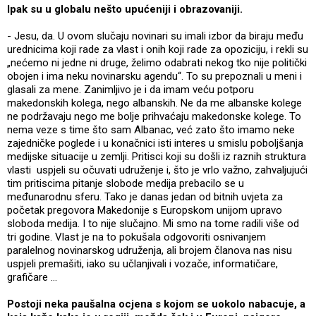
Ipak su u globalu nešto upućeniji i obrazovaniji.
- Jesu, da. U ovom slučaju novinari su imali izbor da biraju među
urednicima koji rade za vlast i onih koji rade za opoziciju, i rekli su
„nećemo ni jedne ni druge, želimo odabrati nekog tko nije politički
obojen i ima neku novinarsku agendu“. To su prepoznali u meni i
glasali za mene. Zanimljivo je i da imam veću potporu
makedonskih kolega, nego albanskih. Ne da me albanske kolege
ne podržavaju nego me bolje prihvaćaju makedonske kolege. To
nema veze s time što sam Albanac, već zato što imamo neke
zajedničke poglede i u konačnici isti interes u smislu poboljšanja
medijske situacije u zemlji. Pritisci koji su došli iz raznih struktura
vlasti uspjeli su očuvati udruženje i, što je vrlo važno, zahvaljujući
tim pritiscima pitanje slobode medija prebacilo se u
međunarodnu sferu. Tako je danas jedan od bitnih uvjeta za
početak pregovora Makedonije s Europskom unijom upravo
sloboda medija. I to nije slučajno. Mi smo na tome radili više od
tri godine. Vlast je na to pokušala odgovoriti osnivanjem
paralelnog novinarskog udruženja, ali brojem članova nas nisu
uspjeli premašiti, iako su učlanjivali i vozače, informatičare,
grafičare …
Postoji neka paušalna ocjena s kojom se uokolo nabacuje, a