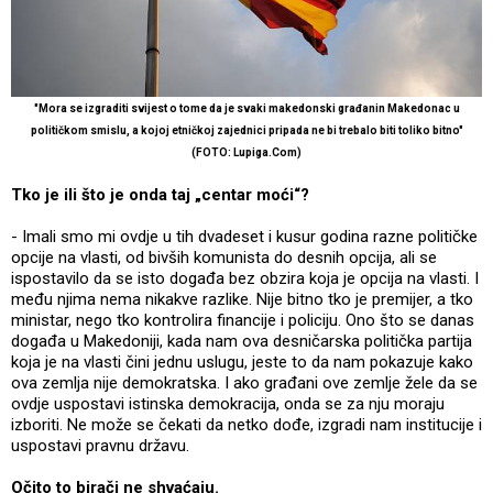
"Mora se izgraditi svijest o tome da je svaki makedonski građanin Makedonac u
političkom smislu, a kojoj etničkoj zajednici pripada ne bi trebalo biti toliko bitno"
(FOTO: Lupiga.Com)
Tko je ili što je onda taj „centar moći“?
- Imali smo mi ovdje u tih dvadeset i kusur godina razne političke
opcije na vlasti, od bivših komunista do desnih opcija, ali se
ispostavilo da se isto događa bez obzira koja je opcija na vlasti. I
među njima nema nikakve razlike. Nije bitno tko je premijer, a tko
ministar, nego tko kontrolira financije i policiju. Ono što se danas
događa u Makedoniji, kada nam ova desničarska politička partija
koja je na vlasti čini jednu uslugu, jeste to da nam pokazuje kako
ova zemlja nije demokratska. I ako građani ove zemlje žele da se
ovdje uspostavi istinska demokracija, onda se za nju moraju
izboriti. Ne može se čekati da netko dođe, izgradi nam institucije i
uspostavi pravnu državu.
Očito to birači ne shvaćaju.