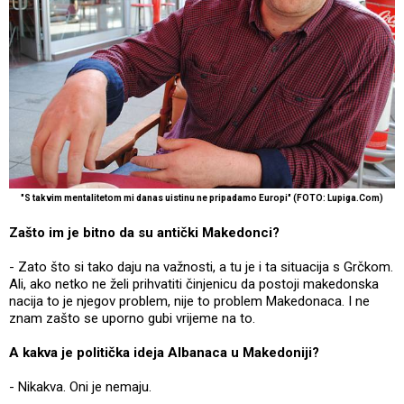
"S takvim mentalitetom mi danas uistinu ne pripadamo Europi" (FOTO: Lupiga.Com)
Zašto im je bitno da su antički Makedonci?
- Zato što si tako daju na važnosti, a tu je i ta situacija s Grčkom.
Ali, ako netko ne želi prihvatiti činjenicu da postoji makedonska
nacija to je njegov problem, nije to problem Makedonaca. I ne
znam zašto se uporno gubi vrijeme na to.
A kakva je politička ideja Albanaca u Makedoniji?
- Nikakva. Oni je nemaju.