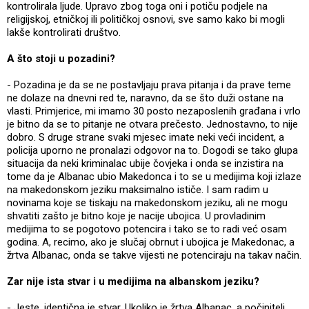
kontrolirala ljude. Upravo zbog toga oni i potiču podjele na
religijskoj, etničkoj ili političkoj osnovi, sve samo kako bi mogli
lakše kontrolirati društvo.
A što stoji u pozadini?
- Pozadina je da se ne postavljaju prava pitanja i da prave teme
ne dolaze na dnevni red te, naravno, da se što duži ostane na
vlasti. Primjerice, mi imamo 30 posto nezaposlenih građana i vrlo
je bitno da se to pitanje ne otvara prečesto. Jednostavno, to nije
dobro. S druge strane svaki mjesec imate neki veći incident, a
policija uporno ne pronalazi odgovor na to. Dogodi se tako glupa
situacija da neki kriminalac ubije čovjeka i onda se inzistira na
tome da je Albanac ubio Makedonca i to se u medijima koji izlaze
na makedonskom jeziku maksimalno ističe. I sam radim u
novinama koje se tiskaju na makedonskom jeziku, ali ne mogu
shvatiti zašto je bitno koje je nacije ubojica. U provladinim
medijima to se pogotovo potencira i tako se to radi već osam
godina. A, recimo, ako je slučaj obrnut i ubojica je Makedonac, a
žrtva Albanac, onda se takve vijesti ne potenciraju na takav način.
Zar nije ista stvar i u medijima na albanskom jeziku?
- Jeste, identična je stvar. Ukoliko je žrtva Albanac, a počinitelj