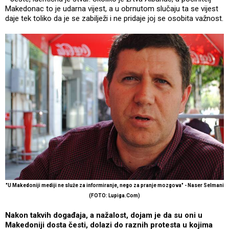
Makedonac to je udarna vijest, a u obrnutom slučaju ta se vijest
daje tek toliko da je se zabilježi i ne pridaje joj se osobita važnost.
"U Makedoniji mediji ne služe za informiranje, nego za pranje mozgova" - Naser Selmani
(FOTO: Lupiga.Com)
Nakon takvih događaja, a nažalost, dojam je da su oni u
Makedoniji dosta česti, dolazi do raznih protesta u kojima