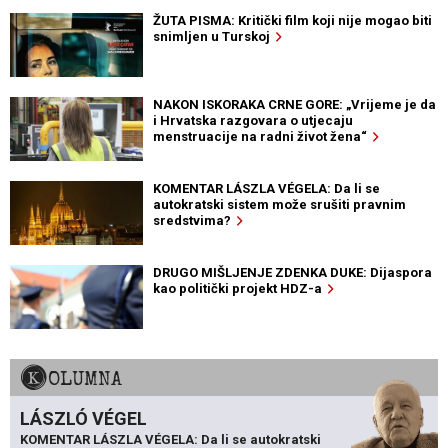
ŽUTA PISMA: Kritički film koji nije mogao biti
snimljen u Turskoj
NAKON ISKORAKA CRNE GORE: „Vrijeme je da
i Hrvatska razgovara o utjecaju
menstruacije na radni život žena“
KOMENTAR LÁSZLA VÉGELA: Da li se
autokratski sistem može srušiti pravnim
sredstvima?
DRUGO MIŠLJENJE ZDENKA DUKE: Dijaspora
kao politički projekt HDZ-a
KOLUMNA
LÁSZLÓ VÉGEL
KOMENTAR LÁSZLA VÉGELA: Da li se autokratski