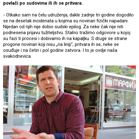
povlači po sudovima ili ih se pritvara.
- Otkako sam na čelu udruženja, dakle zadnje tri godine dogodilo
se na desetak incidenata u kojima su novinari fizički napadani.
Nijedan od njih nije dobio sudski epilog. Za neke čak nije niti
podnesena prijavu tužiteljstvu. Stalno tražimo odgovore u kojoj
su fazi ti procesi i dobivamo ih na kapaljku. S druge se strane
progone novinari koji nisu „na liniji“, pritvara ih se, neke se
osuđuje i na četiri i pol godine zatvora. I to je ovdje naša
svakodnevica.