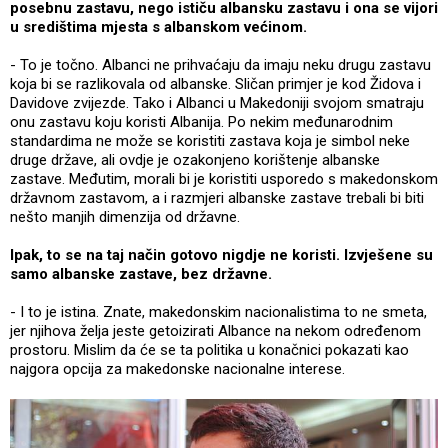
posebnu zastavu, nego ističu albansku zastavu i ona se vijori
u središtima mjesta s albanskom većinom.
- To je točno. Albanci ne prihvaćaju da imaju neku drugu zastavu
koja bi se razlikovala od albanske. Sličan primjer je kod Židova i
Davidove zvijezde. Tako i Albanci u Makedoniji svojom smatraju
onu zastavu koju koristi Albanija. Po nekim međunarodnim
standardima ne može se koristiti zastava koja je simbol neke
druge države, ali ovdje je ozakonjeno korištenje albanske
zastave. Međutim, morali bi je koristiti usporedo s makedonskom
državnom zastavom, a i razmjeri albanske zastave trebali bi biti
nešto manjih dimenzija od državne.
Ipak, to se na taj način gotovo nigdje ne koristi. Izvješene su
samo albanske zastave, bez državne.
- I to je istina. Znate, makedonskim nacionalistima to ne smeta,
jer njihova želja jeste getoizirati Albance na nekom određenom
prostoru. Mislim da će se ta politika u konačnici pokazati kao
najgora opcija za makedonske nacionalne interese.