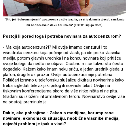
"Bilo je i 'dobronamjernih' upozorenja u stilu 'pazite, pa vi ipak imate djecu', a na kraju
mi se obećavalo da ću biti uhićen" (FOTO: Lupiga.Com)
Postoji li pored toga i potreba novinara za autocenzurom?
- Ma koja autocenzura?!? Mi ovdje imamo cenzuru! I to
višestruku cenzuru koja počinje od vlasti, pa ide preko vlasnika
medija, potom glavnih urednika i na koncu novinara koji pritišću
svoje kolege da nešto ne objave. Osobno mi se takvo što često
događalo. Kažem kako imam neku priču, a jedan urednik gleda u
plafon, drugi kroz prozor. Ovdje autocenzura nije potrebna.
Političari izravno u telefonsku slušalicu diktiraju novinarima kako
treba izgledati televizijski prilog ili novinski tekst. Ovdje na
tiskovnim konferencijama skoro da više nitko ništa ni ne pita.
Građani su izloženi informativnom teroru. Novinarstvo ovdje više
ne postoji, preminulo je.
Dakle, ako pobrojimo - Zakon o medijima, korumpirane
novinare, ekonomsku situaciju, neobične vlasnike medija,
najveći problem je ipak u vladi?