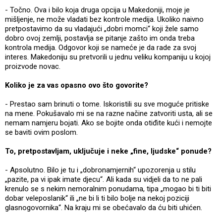
- Točno. Ova i bilo koja druga opcija u Makedoniji, moje je
mišljenje, ne može vladati bez kontrole medija. Ukoliko naivno
pretpostavimo da su vladajući „dobri momci“ koji žele samo
dobro ovoj zemlji, postavlja se pitanje zašto im onda treba
kontrola medija. Odgovor koji se nameće je da rade za svoj
interes. Makedoniju su pretvorili u jednu veliku kompaniju u kojoj
proizvode novac.
Koliko je za vas opasno ovo što govorite?
- Prestao sam brinuti o tome. Iskoristili su sve moguće pritiske
na mene. Pokušavalo mi se na razne načine zatvoriti usta, ali se
nemam namjeru bojati. Ako se bojite onda otiđite kući i nemojte
se baviti ovim poslom.
To, pretpostavljam, uključuje i neke „fine, ljudske“ ponude?
- Apsolutno. Bilo je tu i „dobronamjernih“ upozorenja u stilu
„pazite, pa vi ipak imate djecu“. Ali kada su vidjeli da to ne pali
krenulo se s nekim nemoralnim ponudama, tipa „mogao bi ti biti
dobar veleposlanik“ ili „ne bi li ti bilo bolje na nekoj poziciji
glasnogovornika“. Na kraju mi se obećavalo da ću biti uhićen.