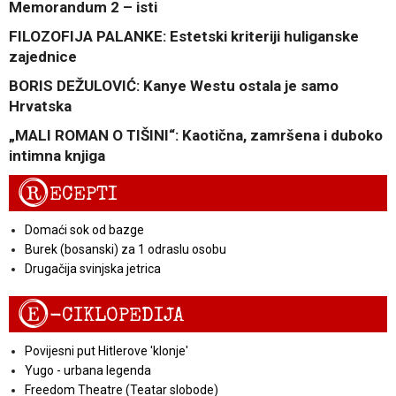
Memorandum 2 – isti
FILOZOFIJA PALANKE: Estetski kriteriji huliganske
zajednice
BORIS DEŽULOVIĆ: Kanye Westu ostala je samo
Hrvatska
„MALI ROMAN O TIŠINI“: Kaotična, zamršena i duboko
intimna knjiga
R
ECEPTI
Domaći sok od bazge
Burek (bosanski) za 1 odraslu osobu
Drugačija svinjska jetrica
E
-CIKLOPEDIJA
Povijesni put Hitlerove 'klonje'
Yugo - urbana legenda
Freedom Theatre (Teatar slobode)