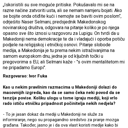
„Iskoristili su sve moguće pritiske. Pokušavalo mi se na
razne načine zatvoriti usta, ali se nemam namjeru bojati. Ako
se bojite onda otiđite kući i nemojte se baviti ovim poslom“,
odrješito Naser Selmani, predsjednik Makedonskog
novinarskog društva, odgovara na pitanje koliko je po njega
opasno sve što iznosi u razgovoru za Lupigu. On tvrdi da u
Makedoniji nema demokracije te da i vladajući i oporba potiču
podjele na religijskoj i etničkoj osnovi. Pitanje slobode
medija, a Makedonija je tu prema nekim istraživanjima na
samom europskom dnu, jedna je od ključnih točki u
pregovorima s EU, ali Selmani kaže - "s ovim mentalitetom mi
ne pripadamo Europi".
Razgovarao: Ivor Fuka
Kao u nekim pravilnim razmacima u Makedoniji dolazi do
masovnijih izgreda, kao da se samo čeka neki povod da se
tenzije povise. Koliku ulogu u tome igraju mediji, koji vrlo
rado ističu etničku pripadnost počinitelja nekih nedjela?
- To je jasan dokaz da mediji u Makedoniji ne služe za
informiranje, nego su propagandno sredstvo za pranje mozga
građana. Također, jasno je i da ova vlast koristi medije kako bi