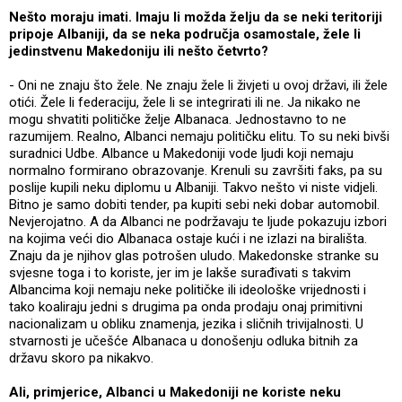
Nešto moraju imati. Imaju li možda želju da se neki teritoriji
pripoje Albaniji, da se neka područja osamostale, žele li
jedinstvenu Makedoniju ili nešto četvrto?
- Oni ne znaju što žele. Ne znaju žele li živjeti u ovoj državi, ili žele
otići. Žele li federaciju, žele li se integrirati ili ne. Ja nikako ne
mogu shvatiti političke želje Albanaca. Jednostavno to ne
razumijem. Realno, Albanci nemaju političku elitu. To su neki bivši
suradnici Udbe. Albance u Makedoniji vode ljudi koji nemaju
normalno formirano obrazovanje. Krenuli su završiti faks, pa su
poslije kupili neku diplomu u Albaniji. Takvo nešto vi niste vidjeli.
Bitno je samo dobiti tender, pa kupiti sebi neki dobar automobil.
Nevjerojatno. A da Albanci ne podržavaju te ljude pokazuju izbori
na kojima veći dio Albanaca ostaje kući i ne izlazi na birališta.
Znaju da je njihov glas potrošen uludo. Makedonske stranke su
svjesne toga i to koriste, jer im je lakše surađivati s takvim
Albancima koji nemaju neke političke ili ideološke vrijednosti i
tako koaliraju jedni s drugima pa onda prodaju onaj primitivni
nacionalizam u obliku znamenja, jezika i sličnih trivijalnosti. U
stvarnosti je učešće Albanaca u donošenju odluka bitnih za
državu skoro pa nikakvo.
Ali, primjerice, Albanci u Makedoniji ne koriste neku