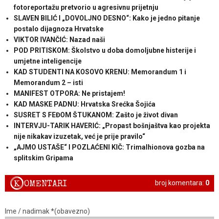
fotoreportažu pretvorio u agresivnu prijetnju
SLAVEN BILIĆ I „DOVOLJNO DESNO“: Kako je jedno pitanje
postalo dijagnoza Hrvatske
VIKTOR IVANČIĆ: Nazad naši
POD PRITISKOM: Školstvo u doba domoljubne histerije i
umjetne inteligencije
KAD STUDENTI NA KOSOVO KRENU: Memorandum 1 i
Memorandum 2 – isti
MANIFEST OTPORA: Ne pristajem!
KAD MASKE PADNU: Hrvatska Srećka Šojića
SUSRET S FEĐOM ŠTUKANOM: Zašto je život divan
INTERVJU-TARIK HAVERIĆ: „Propast bošnjaštva kao projekta
nije nikakav izuzetak, već je prije pravilo“
„AJMO USTAŠE“ I POZLAĆENI KIČ: Trimalhionova gozba na
splitskim Gripama
K
OMENTARI
broj komentara:
0
Ime / nadimak *(obavezno)