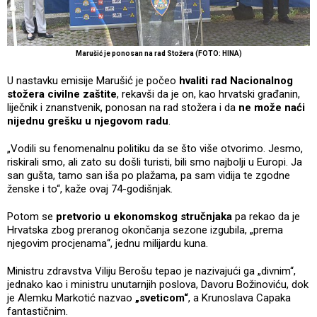
Marušić je ponosan na rad Stožera (FOTO: HINA)
U nastavku emisije Marušić je počeo
hvaliti rad Nacionalnog
stožera civilne zaštite
, rekavši da je on, kao hrvatski građanin,
liječnik i znanstvenik, ponosan na rad stožera i da
ne može naći
nijednu grešku u njegovom radu
.
„Vodili su fenomenalnu politiku da se što više otvorimo. Jesmo,
riskirali smo, ali zato su došli turisti, bili smo najbolji u Europi. Ja
san gušta, tamo san iša po plažama, pa sam vidija te zgodne
ženske i to“, kaže ovaj 74-godišnjak.
Potom se
pretvorio u ekonomskog stručnjaka
pa rekao da je
Hrvatska zbog preranog okončanja sezone izgubila, „prema
njegovim procjenama“, jednu milijardu kuna.
Ministru zdravstva Viliju Berošu tepao je nazivajući ga „divnim“,
jednako kao i ministru unutarnjih poslova, Davoru Božinoviću, dok
je Alemku Markotić nazvao
„sveticom“
, a Krunoslava Capaka
fantastičnim.