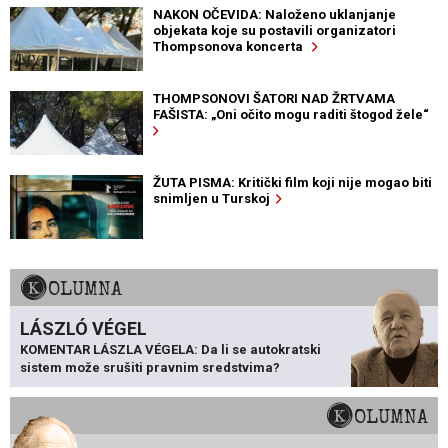
NAKON OČEVIDA: Naloženo uklanjanje
objekata koje su postavili organizatori
Thompsonova koncerta
THOMPSONOVI ŠATORI NAD ŽRTVAMA
FAŠISTA: „Oni očito mogu raditi štogod žele“
ŽUTA PISMA: Kritički film koji nije mogao biti
snimljen u Turskoj
KOLUMNA
LÁSZLÓ VÉGEL
KOMENTAR LÁSZLA VÉGELA: Da li se autokratski
sistem može srušiti pravnim sredstvima?
KOLUMNA