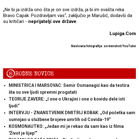
„Ne bi ja izdrža ono šta je on sve izdrža, ja bi im svašta reka.
Bravo Capak. Pozdravljam vas“, zaključio je Marušić, dodavši da
su kritičari -
neprijatelji ove države
.
Lupiga.Com
Naslovna fotografija: screenshot/YouTube
S
RODNE NOVICE
MINISTRICA I MARSOVAC: Semir Osmanagić kao da testira
šta su sve ljudi spremni progutati
TEORIJE ZAVERE: „I one o Ukrajini i one o kovidu dele isti
ljudi“
INTERVJU - ZNANSTVENIK DMITRIJ KOBAK: „Od početka sam
sumnjao u službene brojeve umrlih od Covida-19“
KOSMONAUTKO: „Jedan mi je rekao da sam kao iz filma
'Život je lijep'“