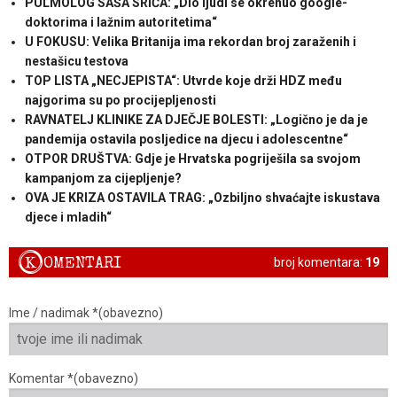
PULMOLOG SAŠA SRIĆA: „Dio ljudi se okrenuo google-
doktorima i lažnim autoritetima“
U FOKUSU: Velika Britanija ima rekordan broj zaraženih i
nestašicu testova
TOP LISTA „NECJEPISTA“: Utvrde koje drži HDZ među
najgorima su po procijepljenosti
RAVNATELJ KLINIKE ZA DJEČJE BOLESTI: „Logično je da je
pandemija ostavila posljedice na djecu i adolescentne“
OTPOR DRUŠTVA: Gdje je Hrvatska pogriješila sa svojom
kampanjom za cijepljenje?
OVA JE KRIZA OSTAVILA TRAG: „Ozbiljno shvaćajte iskustava
djece i mladih“
K
OMENTARI
broj komentara:
19
Ime / nadimak *(obavezno)
Komentar *(obavezno)