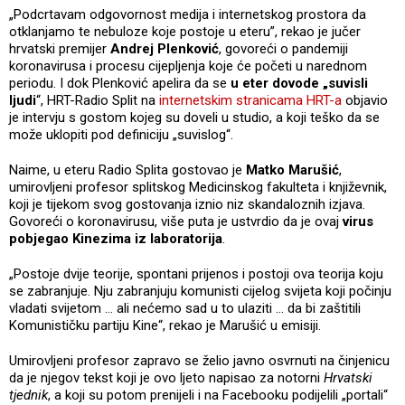
„Podcrtavam odgovornost medija i internetskog prostora da
otklanjamo te nebuloze koje postoje u eteru”, rekao je jučer
hrvatski premijer
Andrej Plenković
, govoreći o pandemiji
koronavirusa i procesu cijepljenja koje će početi u narednom
periodu. I dok Plenković apelira da se
u eter dovode „suvisli
ljudi
“, HRT-Radio Split na
internetskim stranicama HRT-a
objavio
je intervju s gostom kojeg su doveli u studio, a koji teško da se
može uklopiti pod definiciju „suvislog“.
Naime, u eteru Radio Splita gostovao je
Matko Marušić
,
umirovljeni profesor splitskog Medicinskog fakulteta i književnik,
koji je tijekom svog gostovanja iznio niz skandaloznih izjava.
Govoreći o koronavirusu, više puta je ustvrdio da je ovaj
virus
pobjegao Kinezima iz laboratorija
.
„Postoje dvije teorije, spontani prijenos i postoji ova teorija koju
se zabranjuje. Nju zabranjuju komunisti cijelog svijeta koji počinju
vladati svijetom … ali nećemo sad u to ulaziti … da bi zaštitili
Komunističku partiju Kine“, rekao je Marušić u emisiji.
Umirovljeni profesor zapravo se želio javno osvrnuti na činjenicu
da je njegov tekst koji je ovo ljeto napisao za notorni
Hrvatski
tjednik
, a koji su potom prenijeli i na Facebooku podijelili „portali“