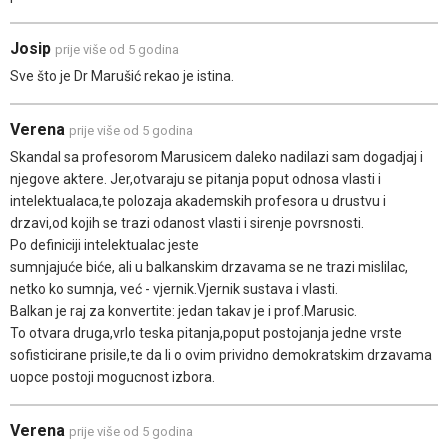
Josip
prije više od 5 godina
Sve što je Dr Marušić rekao je istina.
Verena
prije više od 5 godina
Skandal sa profesorom Marusicem daleko nadilazi sam dogadjaj i
njegove aktere. Jer,otvaraju se pitanja poput odnosa vlasti i
intelektualaca,te polozaja akademskih profesora u drustvu i
drzavi,od kojih se trazi odanost vlasti i sirenje povrsnosti.
Po definiciji intelektualac jeste
sumnjajuće biće, ali u balkanskim drzavama se ne trazi mislilac,
netko ko sumnja, već - vjernik.Vjernik sustava i vlasti.
Balkan je raj za konvertite: jedan takav je i prof.Marusic.
To otvara druga,vrlo teska pitanja,poput postojanja jedne vrste
sofisticirane prisile,te da li o ovim prividno demokratskim drzavama
uopce postoji mogucnost izbora.
Verena
prije više od 5 godina