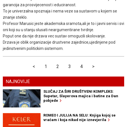
garancija za prosvijecenost i educiranost.
To je univerzalna spoznaja i nema veze sa sustavom u kojem se
znanje steklo.
Profesor Marusic jeste akademska sramota,ali je to i javni servis i svi
oni koji su u stanju slusati neargumentirane tvrdnje.
Poput one da nije drzava vec sustav omogucili skolovanje.
Drzava je oblik organizacije drustvene zajednice,ujedinjene pod
jedinstvenim politickim sistemom.
<
1
2
3
4
>
NAJNOVIJE
SLUČAJ ZA ŠIRI DRUŠTVENI KOMPLEKS:
Supetar, Slayerova majica i batine za Dan
pobjede
ROMEO I JULIJA NA SELU: Knjiga kojoj se
vraćam i koja nikad nije iznevjerila