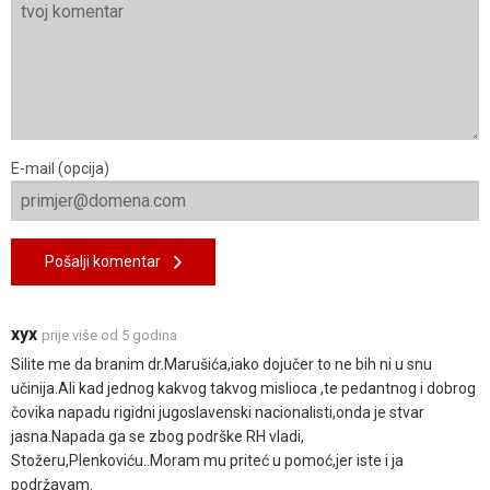
E-mail (opcija)
Pošalji komentar
xyx
prije više od 5 godina
Silite me da branim dr.Marušića,iako dojučer to ne bih ni u snu
učinija.Ali kad jednog kakvog takvog mislioca ,te pedantnog i dobrog
čovika napadu rigidni jugoslavenski nacionalisti,onda je stvar
jasna.Napada ga se zbog podrške RH vladi,
Stožeru,Plenkoviću..Moram mu priteć u pomoć,jer iste i ja
podržavam.