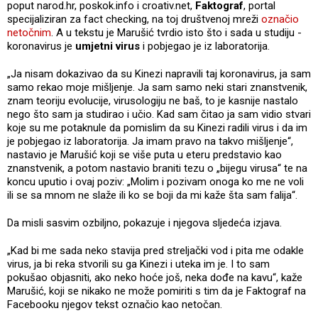
poput narod.hr, poskok.info i croativ.net,
Faktograf
, portal
specijaliziran za fact checking, na toj društvenoj mreži
označio
netočnim
. A u tekstu je Marušić tvrdio isto što i sada u studiju -
koronavirus je
umjetni virus
i pobjegao je iz laboratorija.
„Ja nisam dokazivao da su Kinezi napravili taj koronavirus, ja sam
samo rekao moje mišljenje. Ja sam samo neki stari znanstvenik,
znam teoriju evolucije, virusologiju ne baš, to je kasnije nastalo
nego što sam ja studirao i učio. Kad sam čitao ja sam vidio stvari
koje su me potaknule da pomislim da su Kinezi radili virus i da im
je pobjegao iz laboratorija. Ja imam pravo na takvo mišljenje“,
nastavio je Marušić koji se više puta u eteru predstavio kao
znanstvenik, a potom nastavio braniti tezu o „bijegu virusa“ te na
koncu uputio i ovaj poziv: „Molim i pozivam onoga ko me ne voli
ili se sa mnom ne slaže ili ko se boji da mi kaže šta sam falija“.
Da misli sasvim ozbiljno, pokazuje i njegova sljedeća izjava.
„Kad bi me sada neko stavija pred streljački vod i pita me odakle
virus, ja bi reka stvorili su ga Kinezi i uteka im je. I to sam
pokušao objasniti, ako neko hoće još, neka dođe na kavu“, kaže
Marušić, koji se nikako ne može pomiriti s tim da je Faktograf na
Facebooku njegov tekst označio kao netočan.