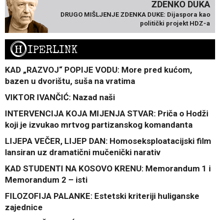
ZDENKO DUKA
DRUGO MIŠLJENJE ZDENKA DUKE: Dijaspora kao
politički projekt HDZ-a
H
IPERLINK
KAD „RAZVOJ“ POPIJE VODU: More pred kućom,
bazen u dvorištu, suša na vratima
VIKTOR IVANČIĆ: Nazad naši
INTERVENCIJA KOJA MIJENJA STVAR: Priča o Hodži
koji je izvukao mrtvog partizanskog komandanta
LIJEPA VEČER, LIJEP DAN: Homoseksploatacijski film
lansiran uz dramatični mučenički narativ
KAD STUDENTI NA KOSOVO KRENU: Memorandum 1 i
Memorandum 2 – isti
FILOZOFIJA PALANKE: Estetski kriteriji huliganske
zajednice