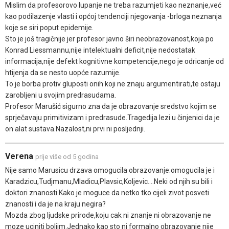
Mislim da profesorovo lupanje ne treba razumjeti kao neznanje,već
kao podilazenje vlasti i općoj tendenciji njegovanja -brloga neznanja
koje se siri poput epidemije.
Sto je još tragičnije jer profesor javno širi neobrazovanost,koja po
Konrad Liessmannu,nije intelektualni deficit,nije nedostatak
informacija,nije defekt kognitivne kompetencije,nego je odricanje od
htijenja da se nesto uopće razumije.
To je borba protiv gluposti onih koji ne znaju argumentirati,te ostaju
zarobljeni u svojim predrasudama.
Profesor Marušić sigurno zna da je obrazovanje sredstvo kojim se
sprječavaju primitivizam i predrasude.Tragedija lezi u činjenici da je
on alat sustava.Nazalost,ni prvi ni posljednji.
Verena
prije više od 5 godina
Nije samo Marusicu drzava omogucila obrazovanje:omogucila je i
Karadzicu,Tudjmanu,Mladicu,Plavsic,Koljevic....Neki od njih su bili i
doktori znanosti.Kako je moguce da netko tko cijeli zivot posveti
znanosti i da je na kraju negira?
Mozda zbog ljudske prirode,koju cak ni znanje ni obrazovanje ne
moze uciniti boljim.Jednako kao sto ni formalno obrazovanje nije