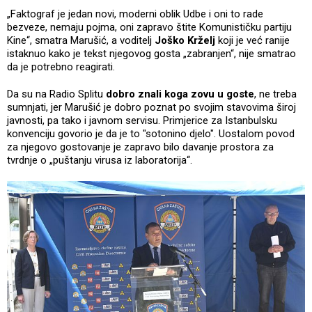
„Faktograf je jedan novi, moderni oblik Udbe i oni to rade
bezveze, nemaju pojma, oni zapravo štite Komunističku partiju
Kine“, smatra Marušić, a voditelj
Joško Krželj
koji je već ranije
istaknuo kako je tekst njegovog gosta „zabranjen“, nije smatrao
da je potrebno reagirati.
Da su na Radio Splitu
dobro znali koga zovu u goste
, ne treba
sumnjati, jer Marušić je dobro poznat po svojim stavovima široj
javnosti, pa tako i javnom servisu. Primjerice za Istanbulsku
konvenciju govorio je da je to "sotonino djelo". Uostalom povod
za njegovo gostovanje je zapravo bilo davanje prostora za
tvrdnje o „puštanju virusa iz laboratorija“.