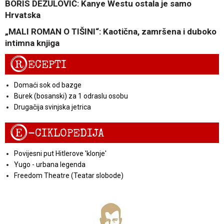
BORIS DEŽULOVIĆ: Kanye Westu ostala je samo
Hrvatska
„MALI ROMAN O TIŠINI“: Kaotična, zamršena i duboko
intimna knjiga
R
ECEPTI
Domaći sok od bazge
Burek (bosanski) za 1 odraslu osobu
Drugačija svinjska jetrica
E
-CIKLOPEDIJA
Povijesni put Hitlerove 'klonje'
Yugo - urbana legenda
Freedom Theatre (Teatar slobode)