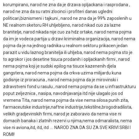
korumpirano, narod ne zna da je drzava opljackana i rasprodana ,
narod ne zna da su ratni zlocinci i profiteri danas ugledni
politicari,biznismeni i tajkuni , narod ne zna da je 99% zaposlenih u
NE realnom sketoru RH uhljebljeno, narod nikad cuo za lazne
branitelje, narod nikada nije cuo za hdz ortake, narod nema pojma
da im je vodeca partija u drzavi kriminalna organizacija, narod nema
pojma da je na jednog radnika u realnom sektoru prikacen jedan
parazit u vidu laznog branitelja ili uhljeba, narod nema pojma sto je
to agrokor i jos desetine tisuca prodanih i opljackanih firmi , narod
nema pojma koji je sudski epilog na tisuce kazenenih djela
gangstera, narod nema pojma da crkva uzima milijardu kuna
godisnje iz proracuna , narod nema pojma da je mirovinski i
zdravstveni fond u rasulu , narod nema pojma da se u infrastrukturu
poput zeljeznica , nasipa, navodnjavanja itd nije ulagalo jos od
vremena Tita, narod nema pojma da vise nema silosa punih zita,
farmaceutske industrije,naftne industrije,tekstilne,brogodradilista,
velikih gradjevinskih firmi, narod je zaboravio da nema vise ni
domacih banaka i zlatnih rezervi u njima,nema odmaralista, nema
vise ni aviona,itd, itd, itd .... NAROD ZNA DA SU ZA SVE KRIVI SRBI I
ROMI!