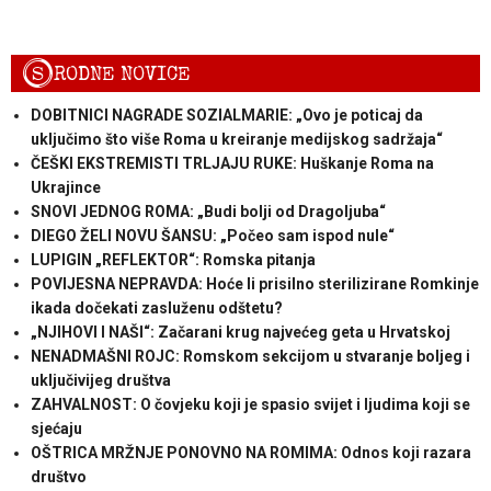
S
RODNE NOVICE
DOBITNICI NAGRADE SOZIALMARIE: „Ovo je poticaj da
uključimo što više Roma u kreiranje medijskog sadržaja“
ČEŠKI EKSTREMISTI TRLJAJU RUKE: Huškanje Roma na
Ukrajince
SNOVI JEDNOG ROMA: „Budi bolji od Dragoljuba“
DIEGO ŽELI NOVU ŠANSU: „Počeo sam ispod nule“
LUPIGIN „REFLEKTOR“: Romska pitanja
POVIJESNA NEPRAVDA: Hoće li prisilno sterilizirane Romkinje
ikada dočekati zasluženu odštetu?
„NJIHOVI I NAŠI“: Začarani krug najvećeg geta u Hrvatskoj
NENADMAŠNI ROJC: Romskom sekcijom u stvaranje boljeg i
uključivijeg društva
ZAHVALNOST: O čovjeku koji je spasio svijet i ljudima koji se
sjećaju
OŠTRICA MRŽNJE PONOVNO NA ROMIMA: Odnos koji razara
društvo