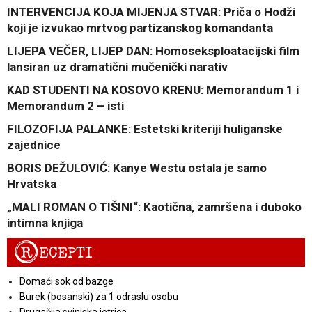
INTERVENCIJA KOJA MIJENJA STVAR: Priča o Hodži
koji je izvukao mrtvog partizanskog komandanta
LIJEPA VEČER, LIJEP DAN: Homoseksploatacijski film
lansiran uz dramatični mučenički narativ
KAD STUDENTI NA KOSOVO KRENU: Memorandum 1 i
Memorandum 2 – isti
FILOZOFIJA PALANKE: Estetski kriteriji huliganske
zajednice
BORIS DEŽULOVIĆ: Kanye Westu ostala je samo
Hrvatska
„MALI ROMAN O TIŠINI“: Kaotična, zamršena i duboko
intimna knjiga
R
ECEPTI
Domaći sok od bazge
Burek (bosanski) za 1 odraslu osobu
Drugačija svinjska jetrica