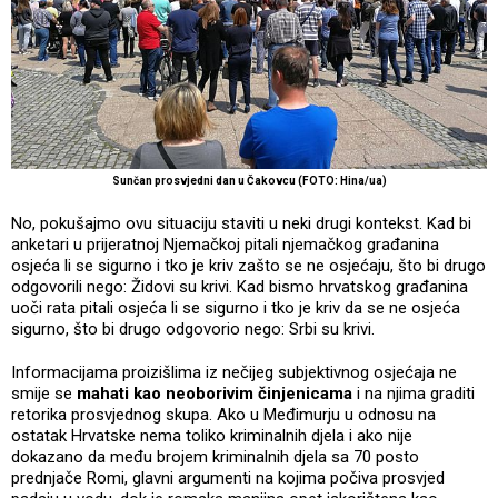
Sunčan prosvjedni dan u Čakovcu (FOTO: Hina/ua)
No, pokušajmo ovu situaciju staviti u neki drugi kontekst. Kad bi
anketari u prijeratnoj Njemačkoj pitali njemačkog građanina
osjeća li se sigurno i tko je kriv zašto se ne osjećaju, što bi drugo
odgovorili nego: Židovi su krivi. Kad bismo hrvatskog građanina
uoči rata pitali osjeća li se sigurno i tko je kriv da se ne osjeća
sigurno, što bi drugo odgovorio nego: Srbi su krivi.
Informacijama proizišlima iz nečijeg subjektivnog osjećaja ne
smije se
mahati kao neoborivim činjenicama
i na njima graditi
retorika prosvjednog skupa. Ako u Međimurju u odnosu na
ostatak Hrvatske nema toliko kriminalnih djela i ako nije
dokazano da među brojem kriminalnih djela sa 70 posto
prednjače Romi, glavni argumenti na kojima počiva prosvjed