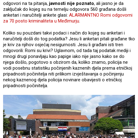
odgovori na ta pitanja,
javnosti nije poznato
, ali jasno je da
zaključak do kojeg su na temelju odgovora 560 građana došli
anketari i naručitelji ankete glasi:
ALARMANTNO Romi odgovorni
za 70 posto kriminaliteta u Međimurju
.
Koliko su pouzdani takvi podaci i način do kojeg su anketari i
naručitelji došli do tog podatka? Jesu li anketari pitali građane tko
je kriv za njihov osjećaj nesigurnosti. Jesu li građani isti tren
odgovorili: Romi su krivi? Uglavnom, od tada taj podatak mediji i
mnogi drugi ponavljaju kao papige iako nije jasno kako se do
njega došlo, pogotovo s obzirom da, koliko znamo, policija ne
vodi posebnu statistiku počinjenih kaznenih djela prema etničkoj
pripadnosti počinitelja niti prilikom izvještavanja o počinjenju
nekog kaznenog djela policija novinare obavijesti o etničkoj
pripadnosti počinitelja.