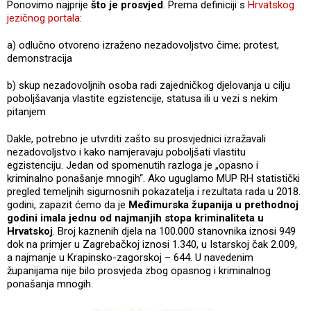
Ponovimo najprije
što je prosvjed
. Prema definiciji s
Hrvatskog
jezičnog portala
:
a) odlučno otvoreno izraženo nezadovoljstvo čime; protest,
demonstracija
b) skup nezadovoljnih osoba radi zajedničkog djelovanja u cilju
poboljšavanja vlastite egzistencije, statusa ili u vezi s nekim
pitanjem
Dakle, potrebno je utvrditi zašto su prosvjednici izražavali
nezadovoljstvo i kako namjeravaju poboljšati vlastitu
egzistenciju. Jedan od spomenutih razloga je „opasno i
kriminalno ponašanje mnogih“. Ako uguglamo MUP RH statistički
pregled temeljnih sigurnosnih pokazatelja i rezultata rada u 2018.
godini, zapazit ćemo da je
Međimurska županija u prethodnoj
godini imala jednu od najmanjih stopa kriminaliteta u
Hrvatskoj
. Broj kaznenih djela na 100.000 stanovnika iznosi 949
dok na primjer u Zagrebačkoj iznosi 1.340, u Istarskoj čak 2.009,
a najmanje u Krapinsko-zagorskoj – 644. U navedenim
županijama nije bilo prosvjeda zbog opasnog i kriminalnog
ponašanja mnogih.