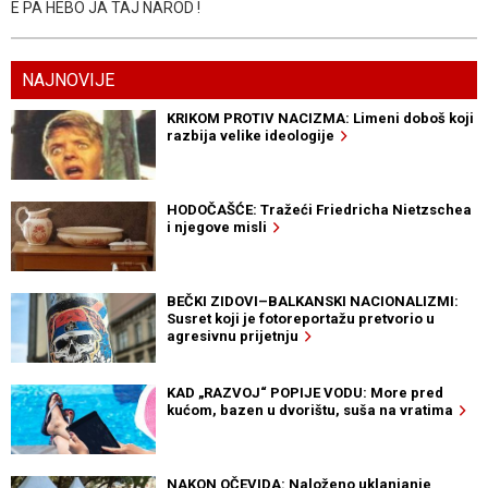
E PA HEBO JA TAJ NAROD !
NAJNOVIJE
KRIKOM PROTIV NACIZMA: Limeni doboš koji
razbija velike ideologije
HODOČAŠĆE: Tražeći Friedricha Nietzschea
i njegove misli
BEČKI ZIDOVI–BALKANSKI NACIONALIZMI:
Susret koji je fotoreportažu pretvorio u
agresivnu prijetnju
KAD „RAZVOJ“ POPIJE VODU: More pred
kućom, bazen u dvorištu, suša na vratima
NAKON OČEVIDA: Naloženo uklanjanje