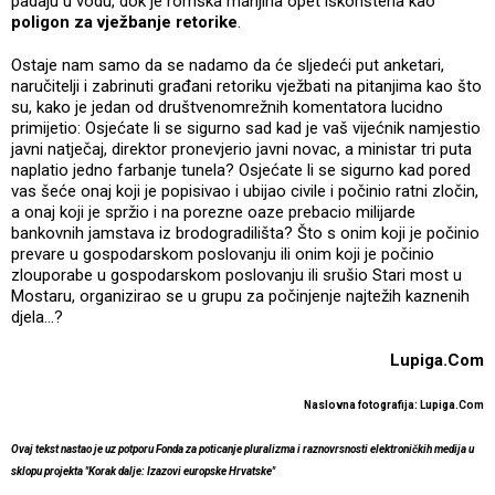
padaju u vodu, dok je romska manjina opet iskorištena kao
poligon za vježbanje retorike
.
Ostaje nam samo da se nadamo da će sljedeći put anketari,
naručitelji i zabrinuti građani retoriku vježbati na pitanjima kao što
su, kako je jedan od društvenomrežnih komentatora lucidno
primijetio: Osjećate li se sigurno sad kad je vaš vijećnik namjestio
javni natječaj, direktor pronevjerio javni novac, a ministar tri puta
naplatio jedno farbanje tunela? Osjećate li se sigurno kad pored
vas šeće onaj koji je popisivao i ubijao civile i počinio ratni zločin,
a onaj koji je spržio i na porezne oaze prebacio milijarde
bankovnih jamstava iz brodogradilišta? Što s onim koji je počinio
prevare u gospodarskom poslovanju ili onim koji je počinio
zlouporabe u gospodarskom poslovanju ili srušio Stari most u
Mostaru, organizirao se u grupu za počinjenje najtežih kaznenih
djela...?
Lupiga.Com
Naslovna fotografija: Lupiga.Com
Ovaj tekst nastao je uz potporu Fonda za poticanje pluralizma i raznovrsnosti elektroničkih medija u
sklopu projekta "Korak dalje: Izazovi europske Hrvatske"