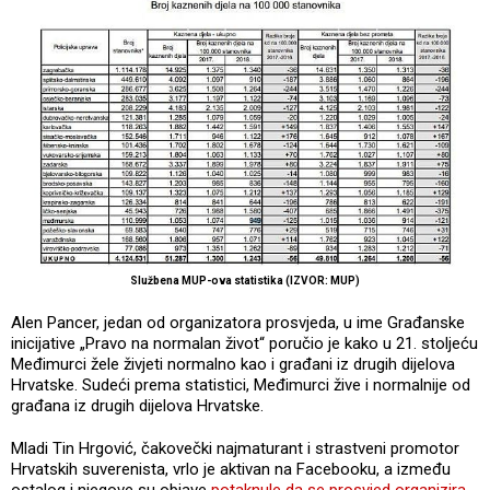
Službena MUP-ova statistika (IZVOR: MUP)
Alen Pancer, jedan od organizatora prosvjeda, u ime Građanske
inicijative „Pravo na normalan život“ poručio je kako u 21. stoljeću
Međimurci žele živjeti normalno kao i građani iz drugih dijelova
Hrvatske. Sudeći prema statistici, Međimurci žive i normalnije od
građana iz drugih dijelova Hrvatske.
Mladi Tin Hrgović, čakovečki najmaturant i strastveni promotor
Hrvatskih suverenista, vrlo je aktivan na Facebooku, a između
ostalog i njegove su objave
potaknule da se prosvjed organizira
,