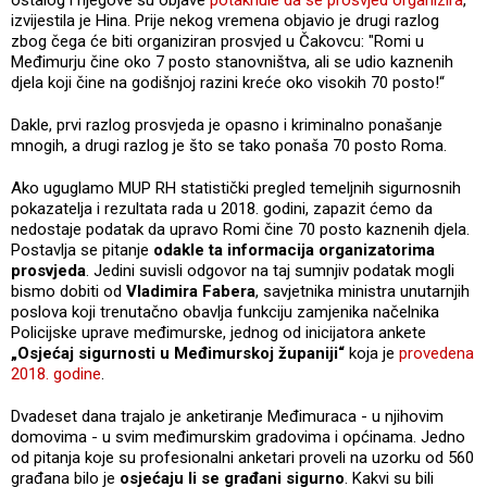
izvijestila je Hina. Prije nekog vremena objavio je drugi razlog
zbog čega će biti organiziran prosvjed u Čakovcu: "Romi u
Međimurju čine oko 7 posto stanovništva, ali se udio kaznenih
djela koji čine na godišnjoj razini kreće oko visokih 70 posto!“
Dakle, prvi razlog prosvjeda je opasno i kriminalno ponašanje
mnogih, a drugi razlog je što se tako ponaša 70 posto Roma.
Ako uguglamo MUP RH statistički pregled temeljnih sigurnosnih
pokazatelja i rezultata rada u 2018. godini, zapazit ćemo da
nedostaje podatak da upravo Romi čine 70 posto kaznenih djela.
Postavlja se pitanje
odakle ta informacija organizatorima
prosvjeda
. Jedini suvisli odgovor na taj sumnjiv podatak mogli
bismo dobiti od
Vladimira Fabera
, savjetnika ministra unutarnjih
poslova koji trenutačno obavlja funkciju zamjenika načelnika
Policijske uprave međimurske, jednog od inicijatora ankete
„Osjećaj sigurnosti u Međimurskoj županiji“
koja je
provedena
2018. godine
.
Dvadeset dana trajalo je anketiranje Međimuraca - u njihovim
domovima - u svim međimurskim gradovima i općinama. Jedno
od pitanja koje su profesionalni anketari proveli na uzorku od 560
građana bilo je
osjećaju li se građani sigurno
. Kakvi su bili