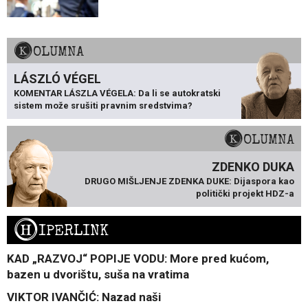
KOLUMNA
LÁSZLÓ VÉGEL
KOMENTAR LÁSZLA VÉGELA: Da li se autokratski
sistem može srušiti pravnim sredstvima?
KOLUMNA
ZDENKO DUKA
DRUGO MIŠLJENJE ZDENKA DUKE: Dijaspora kao
politički projekt HDZ-a
H
IPERLINK
KAD „RAZVOJ“ POPIJE VODU: More pred kućom,
bazen u dvorištu, suša na vratima
VIKTOR IVANČIĆ: Nazad naši