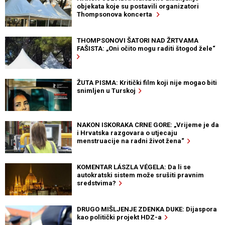
objekata koje su postavili organizatori
Thompsonova koncerta
THOMPSONOVI ŠATORI NAD ŽRTVAMA
FAŠISTA: „Oni očito mogu raditi štogod žele“
ŽUTA PISMA: Kritički film koji nije mogao biti
snimljen u Turskoj
NAKON ISKORAKA CRNE GORE: „Vrijeme je da
i Hrvatska razgovara o utjecaju
menstruacije na radni život žena“
KOMENTAR LÁSZLA VÉGELA: Da li se
autokratski sistem može srušiti pravnim
sredstvima?
DRUGO MIŠLJENJE ZDENKA DUKE: Dijaspora
kao politički projekt HDZ-a