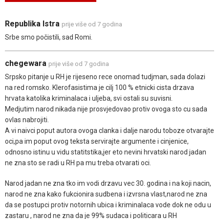
Republika Istra
prije više od 7 godina
Srbe smo počistili, sad Romi.
chegewara
prije više od 7 godina
Srpsko pitanje u RH je rijeseno rece onomad tudjman, sada dolazi
na red romsko. Klerofasistima je cilj 100 % etnicki cista drzava
hrvata katolika kriminalaca i uljeba, svi ostali su suvisni.
Medjutim narod nikada nije prosvjedovao protiv ovoga sto cu sada
ovlas nabrojiti.
A vi naivci poput autora ovoga clanka i dalje narodu toboze otvarajte
oci,pa im poput ovog teksta servirajte argumente i cinjenice,
odnosno istinu u vidu statitstika,jer eto nevini hrvatski narod jadan
ne zna sto se radi u RH pa mu treba otvarati oci.
Narod jadan ne zna tko im vodi drzavu vec 30. godina i na koji nacin,
narod ne zna kako fukcionira sudbena i izvrsna vlast,narod ne zna
da se postupci protiv notornih ubica i kriminalaca vode dok ne odu u
zastaru , narod ne zna da je 99% sudaca i politicara u RH