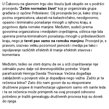
U Čakovcu na glavnom trgu oko tisuću ljudi okupilo se u podršci
prosvjedu
"Želim normalan život"
koji je organizirala grupa
građana iz općine Pribislavec. Cilj prosvjeda bio je, kako stoji u
pozivu organizatora, ukazati na katastrofalno, neodgovorno,
opasno i kriminalno ponašanje mnogih u njihovu kraju, a
pogotovo dijela romske manjine. Međutim, sudeći prema
govorima organizatora i medijskim izvještajima, oštrica nije bila
uperena prema kriminalnom ponašanju mnogih u pribislavečkom
kraju, nego je
teret pao samo na romsku manjinu
. Prosvjed je, s
pravom, izazvao veliku pozornost javnosti i medija pa tako i
ispoljavanje različitih efektnih ili manje efektnih stavova i
komentara.
Međutim, teško se oteti dojmu da se u srži izvještavanje nije
odmaklo puno dalje od dnevnopolitičke potrebe. Vrijedi
parafrazirati Henryja Davida Thoreaua: Većina događaja
zabilježenih u povijesti više je dopadljiva nego važna. Zašto je ta
rečenica bitna? Zato što nam govori da su eksponirane
društvene pojave ili manifestacije uglavnom samo vrh sante leda
i ta se rečenica može primijeniti na ovaj prosvjed odnosno
potrebno je tražiti genealogiju društvenih procesa koji su doveli
do njega.