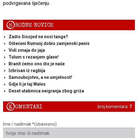
podvrgavana liječenju.
S
RODNE NOVICE
Zašto Sisojed ne nosi tange?
Oštećeni Rumunj dobio zamjenski penis
Vidi zmaja do jaja
Tulum s rezanjem glave!
Branit ćemo ono što je naše
Izbrisan iz ragbija
Samoubojstvo, a ne umjetnost!
Gdje li je taj Wales
Deset utakmica neigranja zbog griza
K
OMENTARI
broj komentara:
7
Ime / nadimak *(obavezno)