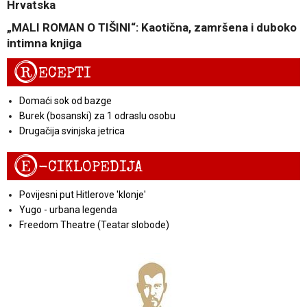
Hrvatska
„MALI ROMAN O TIŠINI“: Kaotična, zamršena i duboko
intimna knjiga
R
ECEPTI
Domaći sok od bazge
Burek (bosanski) za 1 odraslu osobu
Drugačija svinjska jetrica
E
-CIKLOPEDIJA
Povijesni put Hitlerove 'klonje'
Yugo - urbana legenda
Freedom Theatre (Teatar slobode)