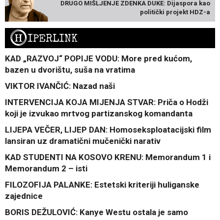
DRUGO MIŠLJENJE ZDENKA DUKE: Dijaspora kao
politički projekt HDZ-a
H
IPERLINK
KAD „RAZVOJ“ POPIJE VODU: More pred kućom,
bazen u dvorištu, suša na vratima
VIKTOR IVANČIĆ: Nazad naši
INTERVENCIJA KOJA MIJENJA STVAR: Priča o Hodži
koji je izvukao mrtvog partizanskog komandanta
LIJEPA VEČER, LIJEP DAN: Homoseksploatacijski film
lansiran uz dramatični mučenički narativ
KAD STUDENTI NA KOSOVO KRENU: Memorandum 1 i
Memorandum 2 – isti
FILOZOFIJA PALANKE: Estetski kriteriji huliganske
zajednice
BORIS DEŽULOVIĆ: Kanye Westu ostala je samo