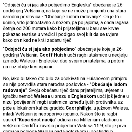
"Odsjeći ću si jaja ako pobjedimo Englesku" obećanje je 26-
godišnjeg Velšanina, na koje se ne može primjeniti ona stara
narodna poslovica - "Obećanje ludom radovanje". On je to i
učinio, vrlo jednostavno s nožem, pa po jajcima, a onda lagana
šetnja od 200 metara kako bi prijateljima u baru sav krvav
pokazao testise u vrećici i podigao svoj kilt da se uvjere
kako on nikad ne krši zadanu riječ
"
Odsjeći ću si jaja ako pobjedimo
" obećanje je koje je 26-
godišnji Velšanin,
Geoff Huish
uoči ragbi utakmice u nedjelju
između Walesa i Engleske, dao svojim prijateljima, a potom
ga i uz obilje krvi ispunio.
No, iako bi takvo što bilo za očekivati na Huishevom primjeru
se nije potvrdila stara narodna poslovica - "
Obećanje ludom
radovanje
". Svoju obećanu riječ danu prijateljima, uvjeren u
igračku nemoć
Walesa
u srazu s
Engleskom
uoči još jedne u
nizu "povijesnih" ragbi utakmica između ljutih protivnika, uz
piće u lokalnom kafiću gradića
Caerphillyja
, u južnom Walesu,
mladi Velšanin je neosporivo ispunio. Nakon što je ragbi
susret "
Kupa šest nacija
" odigran na Millenium stadionu u
velškom Cardiffu završio pobjedom Walesa
11:9
, što je prva
domaća pobjeda Walesa nad Engleskom u posljednjih