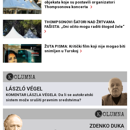
objekata koje su postavili organizatori
Thompsonova koncerta
THOMPSONOVI ŠATORI NAD ŽRTVAMA
FAŠISTA: „Oni očito mogu raditi štogod žele“
ŽUTA PISMA: Kritički film koji nije mogao biti
snimljen u Turskoj
KOLUMNA
LÁSZLÓ VÉGEL
KOMENTAR LÁSZLA VÉGELA: Da li se autokratski
sistem može srušiti pravnim sredstvima?
KOLUMNA
ZDENKO DUKA