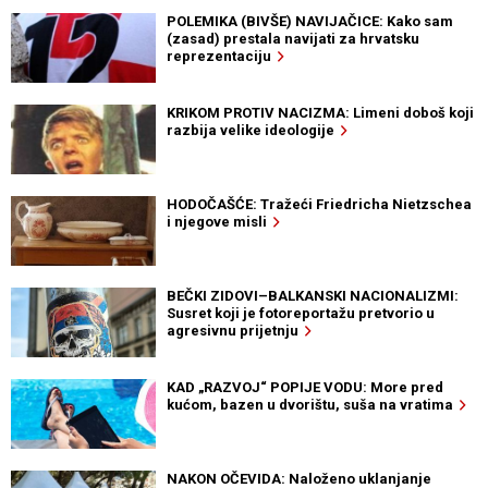
POLEMIKA (BIVŠE) NAVIJAČICE: Kako sam
(zasad) prestala navijati za hrvatsku
reprezentaciju
KRIKOM PROTIV NACIZMA: Limeni doboš koji
razbija velike ideologije
HODOČAŠĆE: Tražeći Friedricha Nietzschea
i njegove misli
BEČKI ZIDOVI–BALKANSKI NACIONALIZMI:
Susret koji je fotoreportažu pretvorio u
agresivnu prijetnju
KAD „RAZVOJ“ POPIJE VODU: More pred
kućom, bazen u dvorištu, suša na vratima
NAKON OČEVIDA: Naloženo uklanjanje