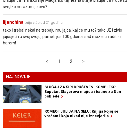
Madjarica imala,ko nije Madjaricu taj nezna sta je Madjarica vruce su
sve,tko nerazumije ovo?
lijenchina
prije više od 21 godinu
tako i treba! neka! ne trebaju mu jajca, kaj ce mu to? tako JE ! zivio
jajosjech u svoj svojoj pameti jos 100 gdoina, sad moze ici raditi u
harem!
<
1
2
>
NAJNOVIJE
SLUČAJ ZA ŠIRI DRUŠTVENI KOMPLEKS:
Supetar, Slayerova majica i batine za Dan
pobjede
ROMEO I JULIJA NA SELU: Knjiga kojoj se
vraćam i koja nikad nije iznevjerila