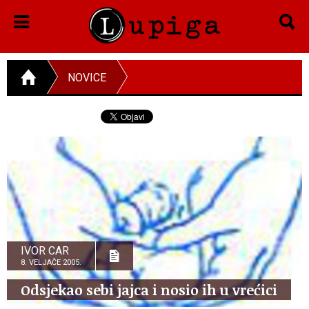
NOVICE
IVOR CAR
8. VELJAČE 2005.
Odsjekao sebi jajca i nosio ih u vrećici