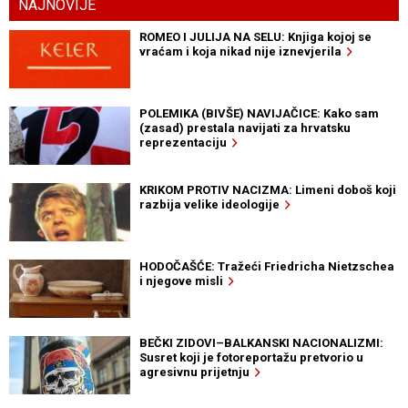
NAJNOVIJE
ROMEO I JULIJA NA SELU: Knjiga kojoj se
vraćam i koja nikad nije iznevjerila
POLEMIKA (BIVŠE) NAVIJAČICE: Kako sam
(zasad) prestala navijati za hrvatsku
reprezentaciju
KRIKOM PROTIV NACIZMA: Limeni doboš koji
razbija velike ideologije
HODOČAŠĆE: Tražeći Friedricha Nietzschea
i njegove misli
BEČKI ZIDOVI–BALKANSKI NACIONALIZMI:
Susret koji je fotoreportažu pretvorio u
agresivnu prijetnju