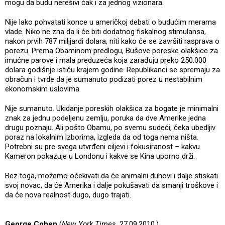
mogu da budu nerešivi čak i za jednog vizionara.
Nije lako pohvatati konce u američkoj debati o budućim merama
vlade. Niko ne zna da li će biti dodatnog fiskalnog stimulansa,
nakon prvih 787 milijardi dolara, niti kako će se završiti rasprava o
porezu. Prema Obaminom predlogu, Bušove poreske olakšice za
imućne parove i mala preduzeća koja zarađuju preko 250.000
dolara godišnje ističu krajem godine. Republikanci se spremaju za
obračun i tvrde da je sumanuto podizati porez u nestabilnim
ekonomskim uslovima.
Nije sumanuto. Ukidanje poreskih olakšica za bogate je minimalni
znak za jednu podeljenu zemlju, poruka da dve Amerike jedna
drugu poznaju. Ali pošto Obamu, po svemu sudeći, čeka ubedljiv
poraz na lokalnim izborima, izgleda da od toga nema ništa.
Potrebni su pre svega utvrđeni ciljevi i fokusiranost – kakvu
Kameron pokazuje u Londonu i kakve se Kina uporno drži.
Bez toga, možemo očekivati da će animalni duhovi i dalje stiskati
svoj novac, da će Amerika i dalje pokušavati da smanji troškove i
da će nova realnost dugo, dugo trajati.
George Cohen
(
New York Times
, 27.09.2010.)