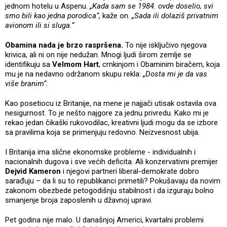
jednom hotelu u Aspenu.
„Kada sam se 1984. ovde doselio, svi
smo bili kao jedna porodica“
, kaže on.
„Sada ili dolaziš privatnim
avionom ili si sluga.“
Obamina nada je brzo raspršena.
To nije isključivo njegova
krivica, ali ni on nije nedužan. Mnogi ljudi širom zemlje se
identifikuju sa
Velmom Hart
, crnkinjom i Obaminim biračem, koja
mu je na nedavno održanom skupu rekla:
„Dosta mi je da vas
više branim“
.
Kao posetiocu iz Britanije, na mene je najjači utisak ostavila ova
nesigurnost. To je nešto najgore za jednu privredu. Kako mi je
rekao jedan čikaški rukovodilac, kreativni ljudi mogu da se izbore
sa pravilima koja se primenjuju redovno. Neizvesnost ubija.
I Britanija ima slične ekonomske probleme - individualnih i
nacionalnih dugova i sve većih deficita. Ali konzervativni premijer
Dejvid Kameron
i njegovi partneri liberal-demokrate dobro
sarađuju – da li su to republikanci primetili? Pokušavaju da novim
zakonom obezbede petogodišnju stabilnost i da izguraju bolno
smanjenje broja zaposlenih u džavnoj upravi.
Pet godina nije malo. U današnjoj Americi, kvartalni problemi