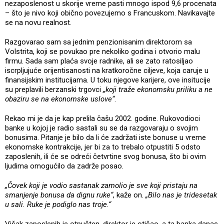
nezaposlenost u skorije vreme pasti mnogo ispod 9,6 procenata
– što je nivo koji obično povezujemo s Francuskom. Navikavajte
se na novu realnost.
Razgovarao sam sa jednim penzionisanim direktorom sa
Volstrita, koji se povukao pre nekoliko godina i otvorio malu
firmu. Sada sam plaća svoje radnike, ali se zato ratosiljao
iscrpljujuće orijentisanosti na kratkoročne ciljeve, koja caruje u
finansijskim institucijama. U toku njegove karijere, ove insitucije
su preplavili berzanski trgovci
„koji traže ekonomsku priliku a ne
obaziru se na ekonomske uslove“
.
Rekao mi je da je kap prelila čašu 2002. godine. Rukovodioci
banke u kojoj je radio sastali su se da razgovaraju o svojim
bonusima. Pitanje je bilo da li će zadržati iste bonuse u vreme
ekonomske kontrakcije, jer bi za to trebalo otpustiti 5 odsto
zaposlenih, ili će se odreći četvrtine svog bonusa, što bi ovim
ljudima omogućilo da zadrže posao.
„Čovek koji je vodio sastanak zamolio je sve koji pristaju na
smanjenje bonusa da dignu ruke“
, kaže on.
„Bilo nas je tridesetak
u sali. Ruke je podiglo nas troje.“
Višak zaposlenih je otpušten, direktor je otišao, a ta banka danas