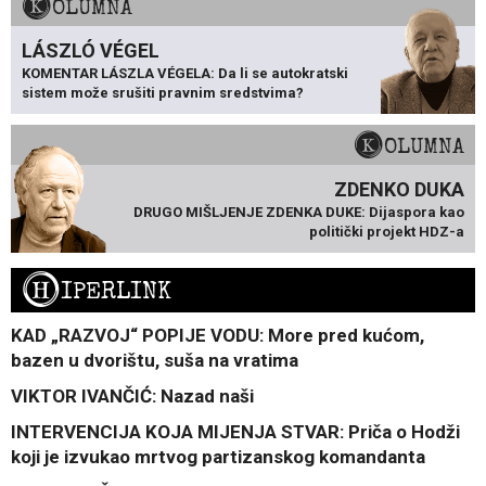
KOLUMNA
LÁSZLÓ VÉGEL
KOMENTAR LÁSZLA VÉGELA: Da li se autokratski
sistem može srušiti pravnim sredstvima?
KOLUMNA
ZDENKO DUKA
DRUGO MIŠLJENJE ZDENKA DUKE: Dijaspora kao
politički projekt HDZ-a
H
IPERLINK
KAD „RAZVOJ“ POPIJE VODU: More pred kućom,
bazen u dvorištu, suša na vratima
VIKTOR IVANČIĆ: Nazad naši
INTERVENCIJA KOJA MIJENJA STVAR: Priča o Hodži
koji je izvukao mrtvog partizanskog komandanta