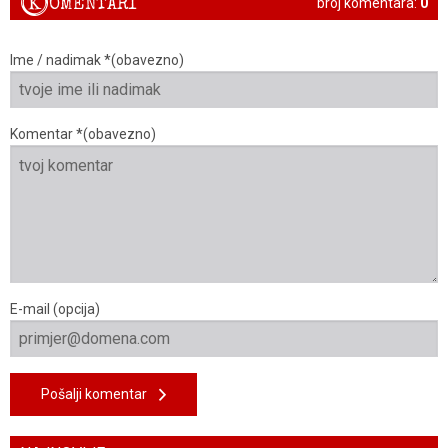
K
OMENTARI
broj komentara:
0
Ime / nadimak *(obavezno)
Komentar *(obavezno)
E-mail (opcija)
Pošalji komentar