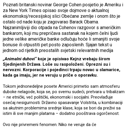
Poznati britanski novinar George Cohen posjetio je Ameriku i
za New York Times opisao svoje dojmove o aktualnoj
ekonomskoj/recesijskoj slici Obećane zemlje i onom što je
ostalo od nade koju je zagovarao Barack Obama.
Najzanimljiviji dio otpada na Cohenov razgovor s američkim
bankarom, koji mu prepričava sastanak na kojem čelni ljudi
jedne velike američke banke odlučuju hoće li smanjiti svoje
bonuse ili otpustiti pet posto zaposlenih. Sjajan tekst u
jednom od rijetkih preostalih svjetski relevantnih medija
„Animalni duhovi“
koje je opisivao Kejnz vrebaju širom
Sjedinjenih Država. Loše su raspoloženi. Oprezni su i
nervozni. Korporacije i pojedinci trpaju novac u slamarice,
kada ga imaju, jer ne veruju u priče o oporavku.
Tokom jednonedeljne posete Americi primetio sam atmosferu
duboke nelagode, koja se, po svemu sudeći, pretvara u tribalizam
– ne etnički, već politički, ekonomski i socijalni. Preovlađuje
osećaj nesigurnosti. Državno spasavanje
Volstrita, u kombinaciji
sa akutnim problemima srednje klase, koja se bori da preživi sa
istim ili sve manjim platama – dodatno pooštrava ogorčenost.
Ovo nije privremeni fenomen. Niko ne veruje da će