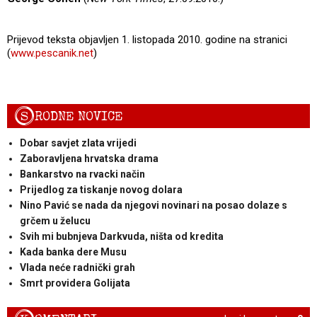
Prijevod teksta objavljen 1. listopada 2010. godine na stranici
(
www.pescanik.net
)
S
RODNE NOVICE
Dobar savjet zlata vrijedi
Zaboravljena hrvatska drama
Bankarstvo na rvacki način
Prijedlog za tiskanje novog dolara
Nino Pavić se nada da njegovi novinari na posao dolaze s
grčem u želucu
Svih mi bubnjeva Darkvuda, ništa od kredita
Kada banka dere Musu
Vlada neće radnički grah
Smrt providera Golijata