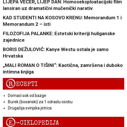
LIJEPA VEČER, LIJEP DAN: Homoseksploatacijski film
lansiran uz dramatični mučenički narativ
KAD STUDENTI NA KOSOVO KRENU: Memorandum 1 i
Memorandum 2 – isti
FILOZOFIJA PALANKE: Estetski kriteriji huliganske
zajednice
BORIS DEŽULOVIĆ: Kanye Westu ostala je samo
Hrvatska
„MALI ROMAN O TIŠINI“: Kaotična, zamršena i duboko
intimna knjiga
R
ECEPTI
Domaći sok od bazge
Burek (bosanski) za 1 odraslu osobu
Drugačija svinjska jetrica
E
-CIKLOPEDIJA