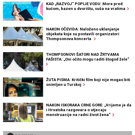
KAD „RAZVOJ“ POPIJE VODU: More pred
kućom, bazen u dvorištu, suša na vratima
NAKON OČEVIDA: Naloženo uklanjanje
objekata koje su postavili organizatori
Thompsonova koncerta
THOMPSONOVI ŠATORI NAD ŽRTVAMA
FAŠISTA: „Oni očito mogu raditi štogod žele“
ŽUTA PISMA: Kritički film koji nije mogao biti
snimljen u Turskoj
NAKON ISKORAKA CRNE GORE: „Vrijeme je da
i Hrvatska razgovara o utjecaju
menstruacije na radni život žena“