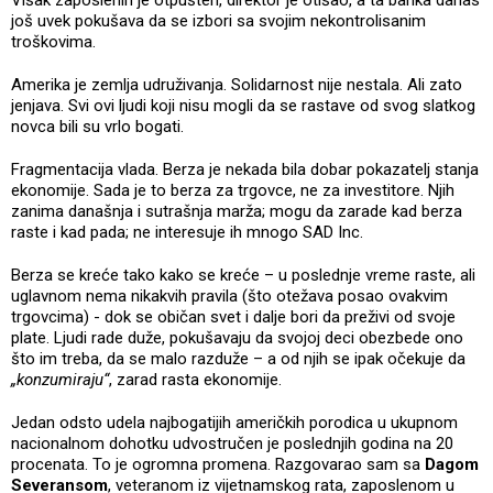
još uvek pokušava da se izbori sa svojim nekontrolisanim
troškovima.
Amerika je zemlja udruživanja. Solidarnost nije nestala. Ali zato
jenjava. Svi ovi ljudi koji nisu mogli da se rastave od svog slatkog
novca bili su vrlo bogati.
Fragmentacija vlada. Berza je nekada bila dobar pokazatelj stanja
ekonomije. Sada je to berza za trgovce, ne za investitore. Njih
zanima današnja i sutrašnja marža; mogu da zarade kad berza
raste i kad pada; ne interesuje ih mnogo SAD Inc.
Berza se kreće tako kako se kreće – u poslednje vreme raste, ali
uglavnom nema nikakvih pravila (što otežava posao ovakvim
trgovcima) - dok se običan svet i dalje bori da preživi od svoje
plate. Ljudi rade duže, pokušavaju da svojoj deci obezbede ono
što im treba, da se malo razduže – a od njih se ipak očekuje da
„konzumiraju“
, zarad rasta ekonomije.
Jedan odsto udela najbogatijih američkih porodica u ukupnom
nacionalnom dohotku udvostručen je poslednjih godina na 20
procenata. To je ogromna promena. Razgovarao sam sa
Dagom
Severansom
, veteranom iz vijetnamskog rata, zaposlenom u