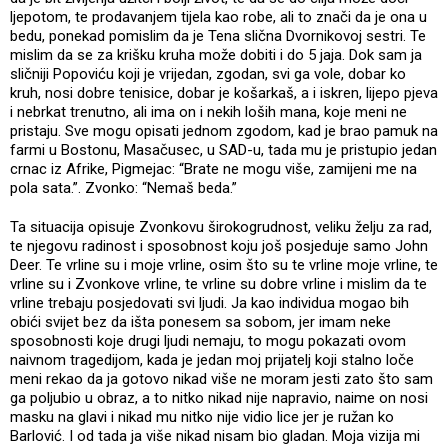
ljepotom, te prodavanjem tijela kao robe, ali to znači da je ona u
bedu, ponekad pomislim da je Tena slična Dvornikovoj sestri. Te
mislim da se za krišku kruha može dobiti i do 5 jaja. Dok sam ja
sličniji Popoviću koji je vrijedan, zgodan, svi ga vole, dobar ko
kruh, nosi dobre tenisice, dobar je košarkaš, a i iskren, lijepo pjeva
i nebrkat trenutno, ali ima on i nekih loših mana, koje meni ne
pristaju. Sve mogu opisati jednom zgodom, kad je brao pamuk na
farmi u Bostonu, Masačusec, u SAD-u, tada mu je pristupio jedan
crnac iz Afrike, Pigmejac: “Brate ne mogu više, zamijeni me na
pola sata.”. Zvonko: “Nemaš beda.”
Ta situacija opisuje Zvonkovu širokogrudnost, veliku želju za rad,
te njegovu radinost i sposobnost koju još posjeduje samo John
Deer. Te vrline su i moje vrline, osim što su te vrline moje vrline, te
vrline su i Zvonkove vrline, te vrline su dobre vrline i mislim da te
vrline trebaju posjedovati svi ljudi. Ja kao individua mogao bih
obići svijet bez da išta ponesem sa sobom, jer imam neke
sposobnosti koje drugi ljudi nemaju, to mogu pokazati ovom
naivnom tragedijom, kada je jedan moj prijatelj koji stalno loče
meni rekao da ja gotovo nikad više ne moram jesti zato što sam
ga poljubio u obraz, a to nitko nikad nije napravio, naime on nosi
masku na glavi i nikad mu nitko nije vidio lice jer je ružan ko
Barlović. I od tada ja više nikad nisam bio gladan. Moja vizija mi