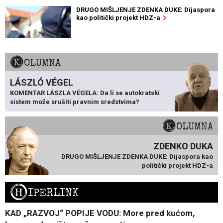
DRUGO MIŠLJENJE ZDENKA DUKE: Dijaspora
kao politički projekt HDZ-a
KOLUMNA
LÁSZLÓ VÉGEL
KOMENTAR LÁSZLA VÉGELA: Da li se autokratski
sistem može srušiti pravnim sredstvima?
KOLUMNA
ZDENKO DUKA
DRUGO MIŠLJENJE ZDENKA DUKE: Dijaspora kao
politički projekt HDZ-a
H
IPERLINK
KAD „RAZVOJ“ POPIJE VODU: More pred kućom,