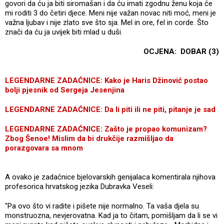
govori da ću ja biti siromašan i da ću imati zgodnu ženu koja će
mi roditi 3 do četiri djece. Meni nije važan novac niti moć, meni je
važna ljubav i nije zlato sve što sja. Mel in ore, fel in corde. Što
znači da ću ja uvijek biti mlad u duši.
OCJENA: DOBAR (3)
LEGENDARNE ZADAĆNICE: Kako je Haris Džinović postao
bolji pjesnik od Sergeja Jesenjina
LEGENDARNE ZADAĆNICE: Da li piti ili ne piti, pitanje je sad
LEGENDARNE ZADAĆNICE: Zašto je propao komunizam?
Zbog Šenoe! Mislim da bi drukčije razmišljao da
porazgovara sa mnom
A ovako je zadaćnice bjelovarskih genijalaca komentirala njihova
profesorica hrvatskog jezika Dubravka Veseli:
"Pa ovo što vi radite i pišete nije normalno. Ta vaša djela su
monstruozna, nevjerovatna. Kad ja to čitam, pomišljam da li se vi