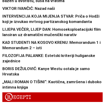
bazen u dvorištu, suša na vratima
VIKTOR IVANČIĆ: Nazad naši
INTERVENCIJA KOJA MIJENJA STVAR: Priča o Hodži
koji je izvukao mrtvog partizanskog komandanta
LIJEPA VEČER, LIJEP DAN: Homoseksploatacijski film
lansiran uz dramatični mučenički narativ
KAD STUDENTI NA KOSOVO KRENU: Memorandum 1 i
Memorandum 2 – isti
FILOZOFIJA PALANKE: Estetski kriteriji huliganske
zajednice
BORIS DEŽULOVIĆ: Kanye Westu ostala je samo
Hrvatska
„MALI ROMAN O TIŠINI“: Kaotična, zamršena i duboko
intimna knjiga
R
ECEPTI