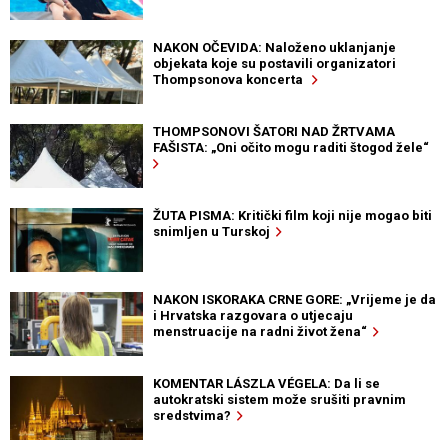
NAKON OČEVIDA: Naloženo uklanjanje
objekata koje su postavili organizatori
Thompsonova koncerta
THOMPSONOVI ŠATORI NAD ŽRTVAMA
FAŠISTA: „Oni očito mogu raditi štogod žele“
ŽUTA PISMA: Kritički film koji nije mogao biti
snimljen u Turskoj
NAKON ISKORAKA CRNE GORE: „Vrijeme je da
i Hrvatska razgovara o utjecaju
menstruacije na radni život žena“
KOMENTAR LÁSZLA VÉGELA: Da li se
autokratski sistem može srušiti pravnim
sredstvima?