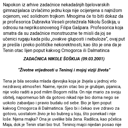
Napokon iz arhive zadaćnice nekadašnjih bjelovarskih
gimnazijalaca izvlačimo jednu koja nije ocijenjena s najnižom
ocjenom, već solidnom trojkom. Mnogima će to biti dokaz da
je profesorica Dubravka Veseli protežirala Nikolu Šoškija, u
odnosu na neprikosnovenog Filipa Gašpara. Profesorica koja
smatra da su zadaćnice monstruozne te misli da joj se
učenici rugaju kada pišu „ovakve gluposti i nebuloze“, ovaj put
je prešla i preko političke nekorektnosti, kao što je ona da je
Tenin otac lijen poput kakvog Crnogorca ili Dalmatinca
ZADAĆNICA NIKOLE ŠOŠKIJA (09.03.2001)
“Životne vrijednosti u Teninoj i mojoj viziji života”
Tena je bila seoska mlada djevojka koja je živjela u jednoj vrlo
nezdravoj atmosferi. Naime, njezin otac bio je grubijan, pijanica,
nije volio raditi a pod milim Bogom ništa. On nije mario za svoju
obitelj, napomenuo bih da gotovo nikad nije bio doma nego se
uokolo zabavljao i pravio budalu od sebe. Bio je lijen poput
kakvog Crnogorca ili Dalmatinca. Sjeo bi i čekao sve zdravo za
gotovo, uostalom živio je ko bubreg u loju, što ponekad i nije
loše. Njena majka? Ona je uvelike bila žena. Radilica, kao pčelica
Maja, dok je Tenin stari bio trut. Teninoj majci nijedan posao nije