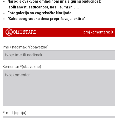
Narod s ovakvom omladinom ima sigurnu budućnost:
izoliranost, zatucanost, nasilje, mržnju...
Fotogalerija sa zagrebačke Norijade
"Kako beogradska deca prepričavaju lektiru"
K
OMENTARI
broj komentara:
0
Ime / nadimak *(obavezno)
Komentar *(obavezno)
E-mail (opcija)