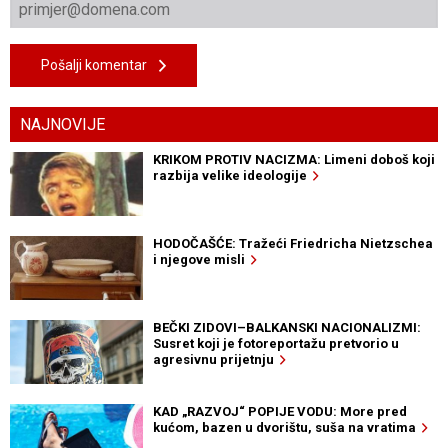
Pošalji komentar
NAJNOVIJE
KRIKOM PROTIV NACIZMA: Limeni doboš koji
razbija velike ideologije
HODOČAŠĆE: Tražeći Friedricha Nietzschea
i njegove misli
BEČKI ZIDOVI–BALKANSKI NACIONALIZMI:
Susret koji je fotoreportažu pretvorio u
agresivnu prijetnju
KAD „RAZVOJ“ POPIJE VODU: More pred
kućom, bazen u dvorištu, suša na vratima