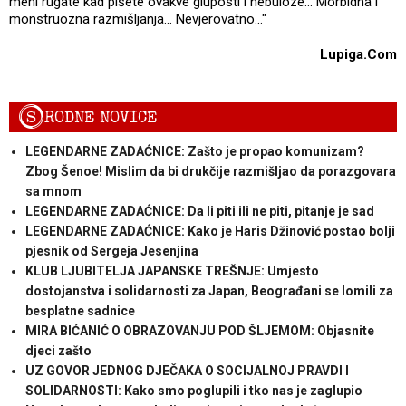
meni rugate kad pišete ovakve gluposti i nebuloze... Morbidna i
monstruozna razmišljanja... Nevjerovatno..."
Lupiga.Com
S
RODNE NOVICE
LEGENDARNE ZADAĆNICE: Zašto je propao komunizam?
Zbog Šenoe! Mislim da bi drukčije razmišljao da porazgovara
sa mnom
LEGENDARNE ZADAĆNICE: Da li piti ili ne piti, pitanje je sad
LEGENDARNE ZADAĆNICE: Kako je Haris Džinović postao bolji
pjesnik od Sergeja Jesenjina
KLUB LJUBITELJA JAPANSKE TREŠNJE: Umjesto
dostojanstva i solidarnosti za Japan, Beograđani se lomili za
besplatne sadnice
MIRA BIĆANIĆ O OBRAZOVANJU POD ŠLJEMOM: Objasnite
djeci zašto
UZ GOVOR JEDNOG DJEČAKA O SOCIJALNOJ PRAVDI I
SOLIDARNOSTI: Kako smo poglupili i tko nas je zaglupio