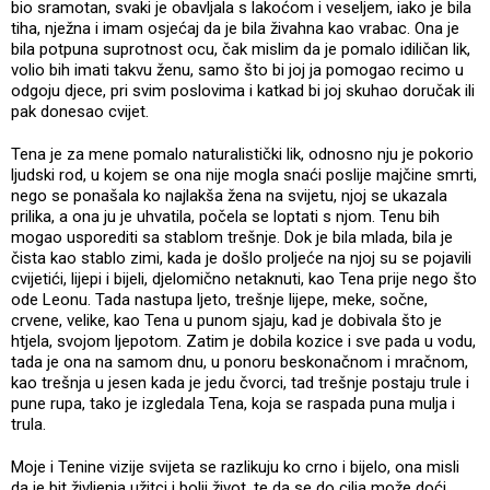
bio sramotan, svaki je obavljala s lakoćom i veseljem, iako je bila
tiha, nježna i imam osjećaj da je bila živahna kao vrabac. Ona je
bila potpuna suprotnost ocu, čak mislim da je pomalo idiličan lik,
volio bih imati takvu ženu, samo što bi joj ja pomogao recimo u
odgoju djece, pri svim poslovima i katkad bi joj skuhao doručak ili
pak donesao cvijet.
Tena je za mene pomalo naturalistički lik, odnosno nju je pokorio
ljudski rod, u kojem se ona nije mogla snaći poslije majčine smrti,
nego se ponašala ko najlakša žena na svijetu, njoj se ukazala
prilika, a ona ju je uhvatila, počela se loptati s njom. Tenu bih
mogao usporediti sa stablom trešnje. Dok je bila mlada, bila je
čista kao stablo zimi, kada je došlo proljeće na njoj su se pojavili
cvijetići, lijepi i bijeli, djelomično netaknuti, kao Tena prije nego što
ode Leonu. Tada nastupa ljeto, trešnje lijepe, meke, sočne,
crvene, velike, kao Tena u punom sjaju, kad je dobivala što je
htjela, svojom ljepotom. Zatim je dobila kozice i sve pada u vodu,
tada je ona na samom dnu, u ponoru beskonačnom i mračnom,
kao trešnja u jesen kada je jedu čvorci, tad trešnje postaju trule i
pune rupa, tako je izgledala Tena, koja se raspada puna mulja i
trula.
Moje i Tenine vizije svijeta se razlikuju ko crno i bijelo, ona misli
da je bit življenja užitci i bolji život, te da se do cilja može doći