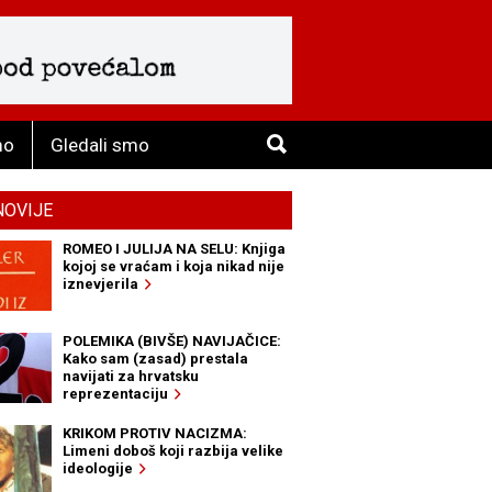
mo
Gledali smo
NOVIJE
ROMEO I JULIJA NA SELU: Knjiga
kojoj se vraćam i koja nikad nije
iznevjerila
POLEMIKA (BIVŠE) NAVIJAČICE:
Kako sam (zasad) prestala
navijati za hrvatsku
reprezentaciju
KRIKOM PROTIV NACIZMA:
Limeni doboš koji razbija velike
ideologije