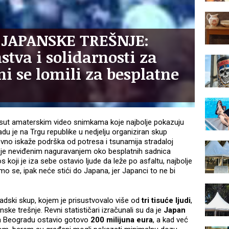
 JAPANSKE TREŠNJE:
stva i solidarnosti za
i se lomili za besplatne
asut amaterskim video snimkama koje najbolje pokazuju
adu je na Trgu republike u nedjelju organiziran skup
vno iskaže podrška od potresa i tsunamija stradaloj
o je neviđenim naguravanjem oko besplatnih sadnica
s koji je iza sebe ostavio ljude da leže po asfaltu, najbolje
o se, ipak neće stići do Japana, jer Japanci to ne bi
dski skup, kojem je prisustvovalo više od
tri tisuće ljudi
,
ske trešnje. Revni statističari izračunali su da je
Japan
a Beogradu ostavio gotovo
200 milijuna eura
, a kad već