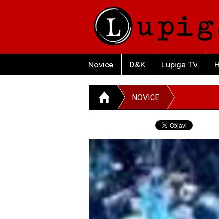
Novice
D&K
Lupiga TV
H
NOVICE