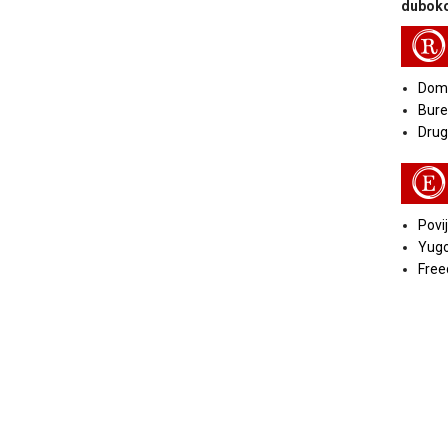
duboko
R
Doma
Bure
Druga
E
Povij
Yugo
Free