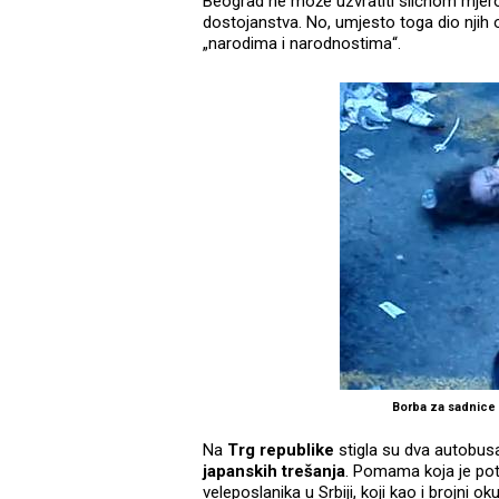
Beograd ne može uzvratiti sličnom mjer
dostojanstva. No, umjesto toga dio njih 
„narodima i narodnostima“.
Borba za sadnice i
Na
Trg republike
stigla su dva autobus
japanskih trešanja
. Pomama koja je po
veleposlanika u Srbiji, koji kao i brojni o