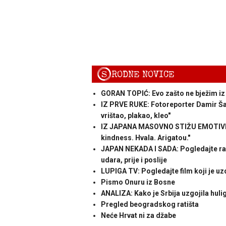
S
RODNE NOVICE
GORAN TOPIĆ: Evo zašto ne bježim iz
IZ PRVE RUKE: Fotoreporter Damir Šago
vrištao, plakao, kleo"
IZ JAPANA MASOVNO STIŽU EMOTIVNE 
kindness. Hvala. Arigatou."
JAPAN NEKADA I SADA: Pogledajte raz
udara, prije i poslije
LUPIGA TV: Pogledajte film koji je uzd
Pismo Onuru iz Bosne
ANALIZA: Kako je Srbija uzgojila huli
Pregled beogradskog ratišta
Neće Hrvat ni za džabe