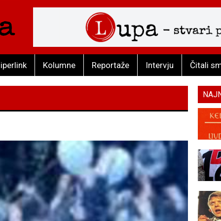
iperlink
Kolumne
Reportaže
Intervju
Čitali s
NAJ