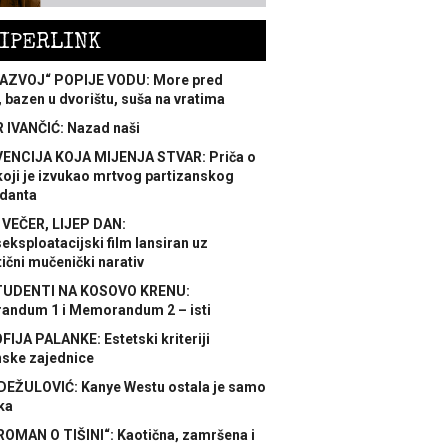
IPERLINK
AZVOJ“ POPIJE VODU: More pred
 bazen u dvorištu, suša na vratima
 IVANČIĆ: Nazad naši
ENCIJA KOJA MIJENJA STVAR: Priča o
koji je izvukao mrtvog partizanskog
danta
 VEČER, LIJEP DAN:
ksploatacijski film lansiran uz
ični mučenički narativ
TUDENTI NA KOSOVO KRENU:
ndum 1 i Memorandum 2 – isti
FIJA PALANKE: Estetski kriteriji
nske zajednice
DEŽULOVIĆ: Kanye Westu ostala je samo
ka
ROMAN O TIŠINI“: Kaotična, zamršena i