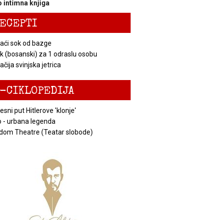
 intimna knjiga
ECEPTI
ći sok od bazge
k (bosanski) za 1 odraslu osobu
čija svinjska jetrica
-CIKLOPEDIJA
esni put Hitlerove 'klonje'
 - urbana legenda
dom Theatre (Teatar slobode)