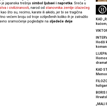
o je japanska trešnja
simbol ljubavi i napretka
. Sreća u
tva i civiliziranosti
, narod od
stanovnika zemlje izlazećeg
H
kao što su, recimo, karate ili aikido, jer bi se tragična
tno većem broju od troje ozlijeđenih koliko ih je zatražilo
KAD „R
 javno sramoćenje pogledajte na
sljedeće dvije
kućom,
VIKTOR
INTERV
Hodži 
koman
LIJEPA
Homose
dramat
KAD S
Memora
FILOZO
huliga
BORIS 
Hrvats
„MALI 