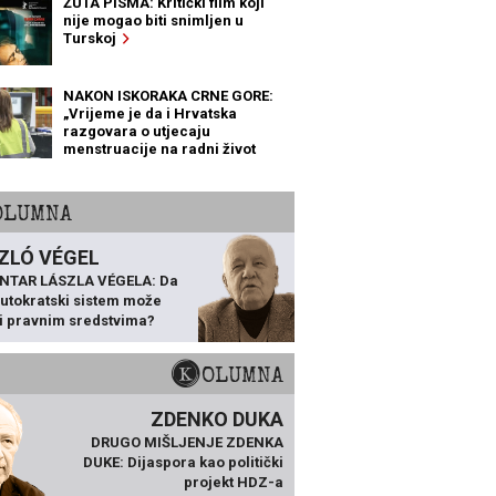
ŽUTA PISMA: Kritički film koji
nije mogao biti snimljen u
Turskoj
NAKON ISKORAKA CRNE GORE:
„Vrijeme je da i Hrvatska
razgovara o utjecaju
menstruacije na radni život
žena“
KOLUMNA
ZLÓ VÉGEL
NTAR LÁSZLA VÉGELA: Da
 autokratski sistem može
ti pravnim sredstvima?
KOLUMNA
ZDENKO DUKA
DRUGO MIŠLJENJE ZDENKA
DUKE: Dijaspora kao politički
projekt HDZ-a