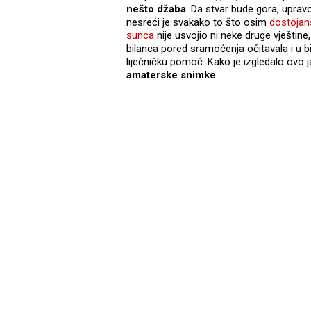
nešto džaba
. Da stvar bude gora, uprav
nesreći je svakako to što osim
dostojans
sunca
nije usvojio ni neke druge vještine, 
bilanca pored sramoćenja očitavala i u bi
liječničku pomoć. Kako je izgledalo ovo
amaterske snimke
…