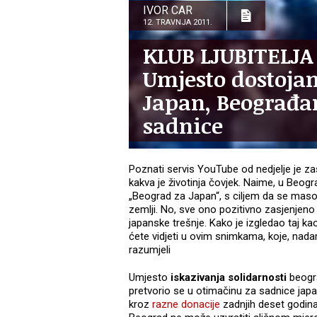
IVOR CAR
12. TRAVNJA 2011.
KLUB LJUBITELJA
Umjesto dostojan
Japan, Beograđan
sadnice
Poznati servis YouTube od nedjelje je z
kakva je životinja čovjek. Naime, u Beogr
„Beograd za Japan“, s ciljem da se maso
zemlji. No, sve ono pozitivno zasjenjen
japanske trešnje. Kako je izgledao taj kao
ćete vidjeti u ovim snimkama, koje, nadam
razumjeli
Umjesto
iskazivanja solidarnosti
beogra
pretvorio se u otimačinu za sadnice japan
kroz
razne donacije
zadnjih deset godin