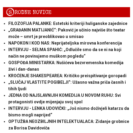
S
RODNE NOVICE
FILOZOFIJA PALANKE: Estetski kriteriji huliganske zajednice
„GRAĐANIN MATIJANIĆ“: Paković je učinio najviše što teatar
može – smrt je preoblikovao u smisao
NAPOKON I KOD NAS: Neprijateljska mirovna konferencija
INTERVJU - SELMA SPAHIĆ: „Odlučile smo da se ni na koji
način ne povinujemo muškom pogledu“
GOSPOĐA MINISTARKA: Nušićeva bezvremenska komedija
živi i dan-danas
KROĆENJE SHAKESPEAREA: Kritičko preispitivanje goropadi
„SLUČAJ VLASTITE POGIBELJI“: Užasno važna priča časnih i
tihih ljudi
JEDNA OD NAJSLAVNIJIH KOMEDIJA U NOVOM RUHU: Svi
protagonisti ovdje mijenjaju svoj spol
INTERVJU - LENKA UDOVIČKI: „Još nismo doživjeli katarzu da
bismo mogli naprijed“
OPTUŽBA NEOZBILJNIH INTELEKTUALACA: Zidanje grobnice
za Borisa Davidoviča