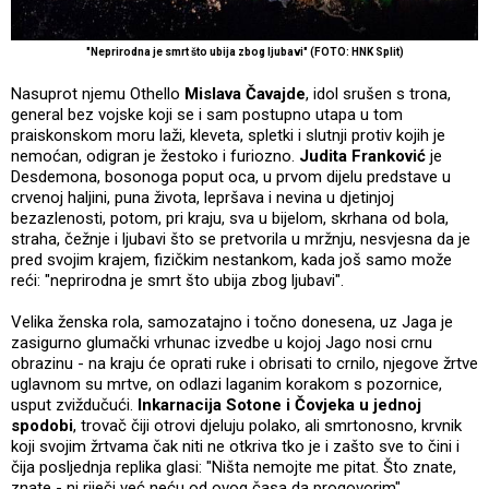
"Neprirodna je smrt što ubija zbog ljubavi" (FOTO: HNK Split)
Nasuprot njemu Othello
Mislava Čavajde
, idol srušen s trona,
general bez vojske koji se i sam postupno utapa u tom
praiskonskom moru laži, kleveta, spletki i slutnji protiv kojih je
nemoćan, odigran je žestoko i furiozno.
Judita Franković
je
Desdemona, bosonoga poput oca, u prvom dijelu predstave u
crvenoj haljini, puna života, lepršava i nevina u djetinjoj
bezazlenosti, potom, pri kraju, sva u bijelom, skrhana od bola,
straha, čežnje i ljubavi što se pretvorila u mržnju, nesvjesna da je
pred svojim krajem, fizičkim nestankom, kada još samo može
reći: "neprirodna je smrt što ubija zbog ljubavi".
Velika ženska rola, samozatajno i točno donesena, uz Jaga je
zasigurno glumački vrhunac izvedbe u kojoj Jago nosi crnu
obrazinu - na kraju će oprati ruke i obrisati to crnilo, njegove žrtve
uglavnom su mrtve, on odlazi laganim korakom s pozornice,
usput zviždučući.
Inkarnacija Sotone i Čovjeka u jednoj
spodobi
, trovač čiji otrovi djeluju polako, ali smrtonosno, krvnik
koji svojim žrtvama čak niti ne otkriva tko je i zašto sve to čini i
čija posljednja replika glasi: "Ništa nemojte me pitat. Što znate,
znate - ni riječi već neću od ovog časa da progovorim".