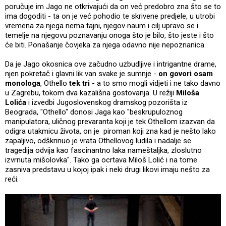
poručuje im Jago ne otkrivajući da on već predobro zna što se to
ima dogoditi - ta on je već pohodio te skrivene predjele, u utrobi
vremena za njega nema tajni, njegov naum i cilj upravo se i
temelje na njegovu poznavanju onoga što je bilo, što jeste i što
će biti. Ponašanje čovjeka za njega odavno nije nepoznanica.
Da je Jago okosnica ove začudno uzbudljive i intrigantne drame,
njen pokretač i glavni lik van svake je sumnje -
on govori osam
monologa
, Othello
tek tri
- a to smo mogli vidjeti i ne tako davno
u Zagrebu, tokom dva kazališna gostovanja. U režiji
Miloša
Lolića
i izvedbi Jugoslovenskog dramskog pozorišta iz
Beograda, "Othello" donosi Jaga kao "beskrupuloznog
manipulatora, uličnog prevaranta koji je tek Othellom izazvan da
odigra utakmicu života, on je piroman koji zna kad je nešto lako
zapaljivo, odškrinuo je vrata Othellovog ludila i nadalje se
tragedija odvija kao fascinantno laka nameštaljka, zloslutno
izvrnuta mišolovka". Tako ga ocrtava Miloš Lolić i na tome
zasniva predstavu u kojoj ipak i neki drugi likovi imaju nešto za
reći.