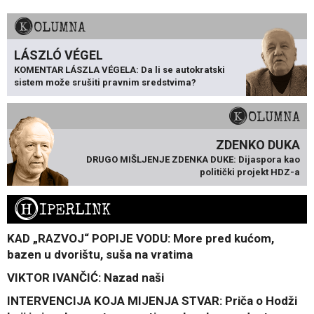
KOLUMNA
LÁSZLÓ VÉGEL
KOMENTAR LÁSZLA VÉGELA: Da li se autokratski
sistem može srušiti pravnim sredstvima?
KOLUMNA
ZDENKO DUKA
DRUGO MIŠLJENJE ZDENKA DUKE: Dijaspora kao
politički projekt HDZ-a
H
IPERLINK
KAD „RAZVOJ“ POPIJE VODU: More pred kućom,
bazen u dvorištu, suša na vratima
VIKTOR IVANČIĆ: Nazad naši
INTERVENCIJA KOJA MIJENJA STVAR: Priča o Hodži