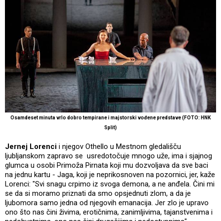
Osamdeset minuta vrlo dobro tempirane i majstorski vođene predstave (FOTO: HNK
Split)
Jernej Lorenci
i njegov Othello u Mestnom gledališču
ljubljanskom zapravo se usredotočuje mnogo uže, ima i sjajnog
glumca u osobi Primoža Pirnata koji mu dozvoljava da sve baci
na jednu kartu - Jaga, koji je neprikosnoven na pozornici, jer, kaže
Lorenci: "Svi snagu crpimo iz svoga demona, a ne anđela. Čini mi
se da si moramo priznati da smo opsjednuti zlom, a da je
ljubomora samo jedna od njegovih emanacija. Jer zlo je upravo
ono što nas čini živima, erotičnima, zanimljivima, tajanstvenima i