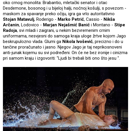
oko crnog monolita: Brabantio, mletački senator i otac
Desdemone, bosonog i u bijeloj halji, noćnoj košulji, s povezom -
maskom za spavanje preko očiju, igra ga vrlo autoritativno
Stojan Matavulj
, Roderigo -
Marko Petrić
, Cassio -
Nikša
Arčanin
, Lodovico -
Marjan Nejašmić Banić
i Montano -
Stipe
Radoja
, svi mladi i zaigrani, u nekim bezvremenim crnim
uniformama, nesvjesni do samoga kraja uloge žrtve kojom Jago
beskrupulozno vlada. Glumi ga
Nikola Ivošević
, precizno i do u
tančine proračunato i jasno. Njegov Jago je taj neprikosnoveni
anti-junak kojemu su svi podređeni. On će ne bez ironije i cinizma
pri samom kraju i izgovoriti: "Ljudi bi trebali biti ono što jesu ".