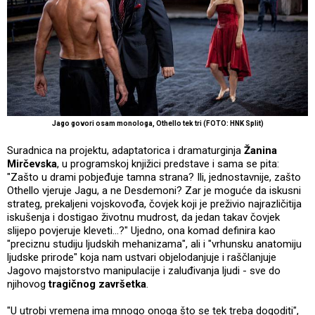
Jago govori osam monologa, Othello tek tri (FOTO: HNK Split)
Suradnica na projektu, adaptatorica i dramaturginja
Žanina
Mirčevska
, u programskoj knjižici predstave i sama se pita:
"Zašto u drami pobjeđuje tamna strana? Ili, jednostavnije, zašto
Othello vjeruje Jagu, a ne Desdemoni? Zar je moguće da iskusni
strateg, prekaljeni vojskovođa, čovjek koji je preživio najrazličitija
iskušenja i dostigao životnu mudrost, da jedan takav čovjek
slijepo povjeruje kleveti...?" Ujedno, ona komad definira kao
"preciznu studiju ljudskih mehanizama", ali i "vrhunsku anatomiju
ljudske prirode" koja nam ustvari objelodanjuje i raščlanjuje
Jagovo majstorstvo manipulacije i zaluđivanja ljudi - sve do
njihovog
tragičnog završetka
.
"U utrobi vremena ima mnogo onoga što se tek treba dogoditi",