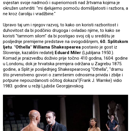
svjestan svoje nadmoći i superiornosti nad žrtvama kojima je
okružen ustvrditi: "mi djelujemo pomoću domišljatosti i razbora, a
ne kroz čaroliju i vradžbine."
Upravo taj um i njegov razvoj, to kako on koristi razboritost i
duhovitost da bi podčinio drugoga i ovladao njime, to kako se
koristi "tamnom silom" da bi postigao svoj cilj u središtu je
posljednje premijerne predstave na ovogodišnjem,
60. Splitskom
ljetu
.
"Othella" Williama Shakespearea
postavio je gost iz
Slovenije, kazališni redatelj
Eduard Miler
(Ljubljana 1950.).
Komad je praizvedbu doživio prije točno 410 godina, 1604. godine
u Londonu, dok je hrvatska premijera održana u Zagrebu 1875.
godine, a Split je posljednjeg Shakespearovog "Othella", "dramu
što prvenstveno govori o zamršenim odnosima privida i zbilje i
potpune nepouzdanosti očitog dokaza"(Frank J. Warnke) vidio
1983. godine u režiji Ljubiše Georgijevskog.