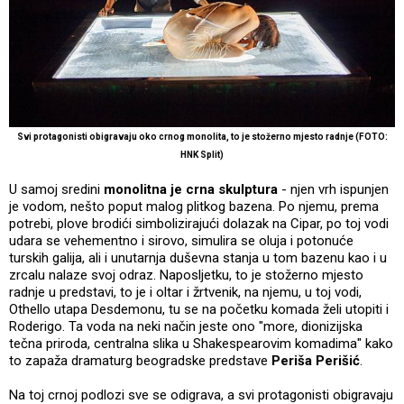
Svi protagonisti obigravaju oko crnog monolita, to je stožerno mjesto radnje (FOTO:
HNK Split)
U samoj sredini
monolitna je crna skulptura
- njen vrh ispunjen
je vodom, nešto poput malog plitkog bazena. Po njemu, prema
potrebi, plove brodići simbolizirajući dolazak na Cipar, po toj vodi
udara se vehementno i sirovo, simulira se oluja i potonuće
turskih galija, ali i unutarnja duševna stanja u tom bazenu kao i u
zrcalu nalaze svoj odraz. Naposljetku, to je stožerno mjesto
radnje u predstavi, to je i oltar i žrtvenik, na njemu, u toj vodi,
Othello utapa Desdemonu, tu se na početku komada želi utopiti i
Roderigo. Ta voda na neki način jeste ono "more, dionizijska
tečna priroda, centralna slika u Shakespearovim komadima" kako
to zapaža dramaturg beogradske predstave
Periša Perišić
.
Na toj crnoj podlozi sve se odigrava, a svi protagonisti obigravaju