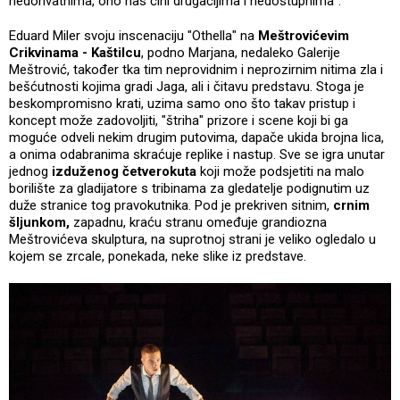
nedohvatnima, ono nas čini drugačijima i nedostupnima".
Eduard Miler svoju inscenaciju "Othella" na
Meštrovićevim
Crikvinama - Kaštilcu
, podno Marjana, nedaleko Galerije
Meštrović, također tka tim neprovidnim i neprozirnim nitima zla i
bešćutnosti kojima gradi Jaga, ali i čitavu predstavu. Stoga je
beskompromisno krati, uzima samo ono što takav pristup i
koncept može zadovoljiti, "štriha" prizore i scene koji bi ga
moguće odveli nekim drugim putovima, dapače ukida brojna lica,
a onima odabranima skraćuje replike i nastup. Sve se igra unutar
jednog
izduženog četverokuta
koji može podsjetiti na malo
borilište za gladijatore s tribinama za gledatelje podignutim uz
duže stranice tog pravokutnika. Pod je prekriven sitnim,
crnim
šljunkom,
zapadnu, kraću stranu omeđuje grandiozna
Meštrovićeva skulptura, na suprotnoj strani je veliko ogledalo u
kojem se zrcale, ponekada, neke slike iz predstave.