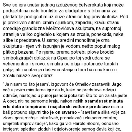
Sve se igra unutar jednog izduženog četverokuta koji može
podsjetiti na malo borilište za gladijatore s tribinama za
gledatelje podignutim uz duže stranice tog pravokutnika. Pod
je prekriven sitnim, crnim šljunkom, zapadnu, kraću stranu
omeđuje grandiozna Meštrovićeva skulptura, na suprotnoj
strani je veliko ogledalo u kojem se zrcale, ponekada, neke
slike iz predstave. U samoj sredini monolitna je crna
skulptura - njen vrh ispunjen je vodom, nešto poput malog
plitkog bazena. Po njemu, prema potrebi, plove brodići
simbolizirajući dolazak na Cipar, po toj vodi udara se
vehementno i sirovo, simulira se oluja i potonuće turskih
galija, ali i unutarnja duševna stanja u tom bazenu kao i u
zrcalu nalaze svoj odraz.
"Ja nisam to što jesam", izgovorit će Othellov zastavnik
Jago
već u prvim minutama igre da bi, kako se predstava odvija i
odmiče, nastojao u punoj jasnoći pokazati što to on zaista jeste.
A opet, niti na samome kraju, nakon nekih
osamdeset minuta
vrlo dobro tempirane i majstorski vođene predstave
nismo
baš potpuno sigurni
tko je on stvarno
- "savršena slika volje za
zlom, genij mržnje, istraživač, pronalazač i eksperimentator,
umjetnik improvizacije", kako ga vidi Harold Bloom, odnosno
intrigant, spletkar, zloduh i otjelotvorenje samog đavla koji će,